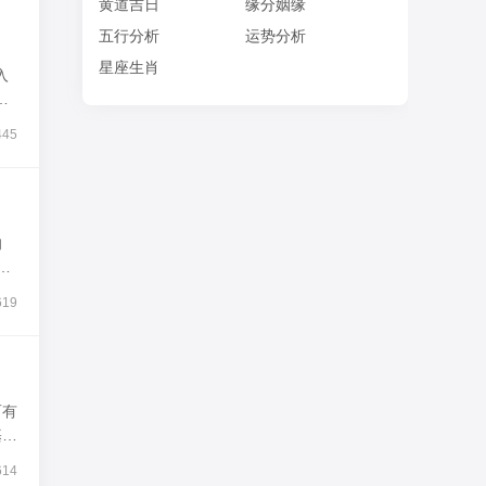
黄道吉日
缘分姻缘
五行分析
运势分析
星座生肖
入
理
445
的
日
619
而有
基本
614