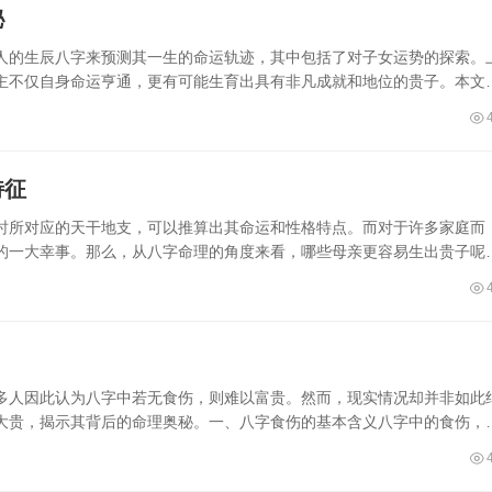
秘
人的生辰八字来预测其一生的命运轨迹，其中包括了对子女运势的探索。
主不仅自身命运亨通，更有可能生育出具有非凡成就和地位的贵子。本文
特征
时所对应的天干地支，可以推算出其命运和性格特点。而对于许多家庭而
的一大幸事。那么，从八字命理的角度来看，哪些母亲更容易生出贵子呢
多人因此认为八字中若无食伤，则难以富贵。然而，现实情况却并非如此
大贵，揭示其背后的命理奥秘。一、八字食伤的基本含义八字中的食伤，