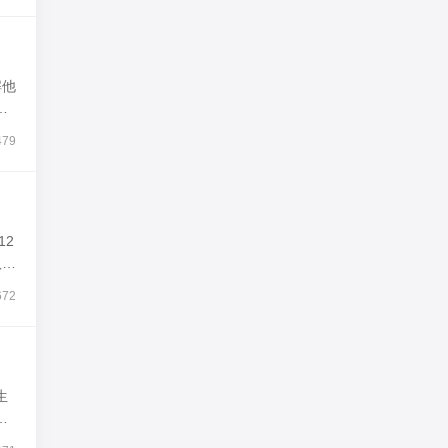
解他
宝
479
12
八
672
生
出