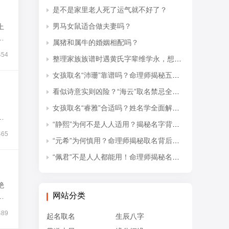
是不是家里老人死了运气就不好了？
男马女鼠适合做夫妻吗？
上
将
属猪和属牛的婚姻相配吗？
454
整理家族族谱时遇黄氏字辈维学永，想知道后续接续的是什么字辈？
女孩取名“沛珊”靠谱吗？命理师揭秘五行隐患与适配命格
看似诗意实则凶险？“海云”取名禁忌全解析
女孩取名“睿雅”合适吗？姓名学全面解读吉凶与禁忌
？
“静熙”为何不是人人适用？揭秘名字背后的五行失衡与命理隐患
465
“元希”为何慎用？命理师揭秘取名背后的五行忌讳
“佩君”不是人人都能用！命理师揭秘名字背后的五行杀局与取名禁忌
绝
网站分类
是
489
起名取名
生辰八字