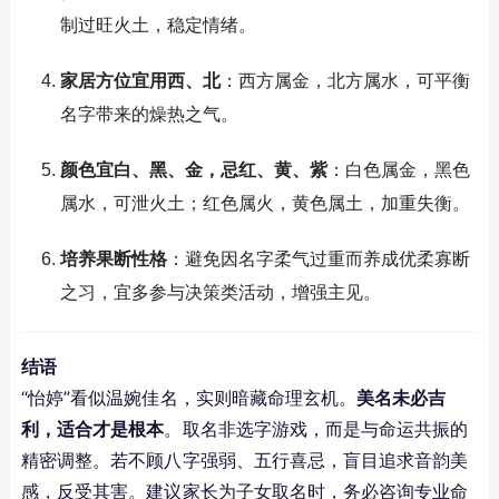
制过旺火土，稳定情绪。
家居方位宜用西、北
：西方属金，北方属水，可平衡
名字带来的燥热之气。
颜色宜白、黑、金，忌红、黄、紫
：白色属金，黑色
属水，可泄火土；红色属火，黄色属土，加重失衡。
培养果断性格
：避免因名字柔气过重而养成优柔寡断
之习，宜多参与决策类活动，增强主见。
结语
“怡婷”看似温婉佳名，实则暗藏命理玄机。
美名未必吉
利，适合才是根本
。取名非选字游戏，而是与命运共振的
精密调整。若不顾八字强弱、五行喜忌，盲目追求音韵美
感，反受其害。建议家长为子女取名时，务必咨询专业命