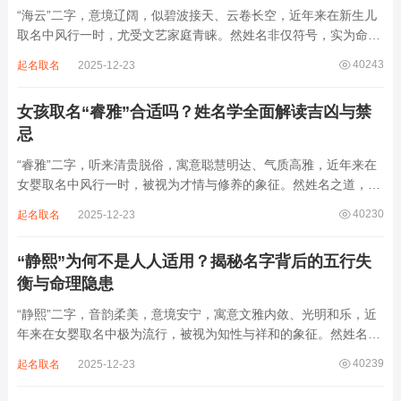
“海云”二字，意境辽阔，似碧波接天、云卷长空，近年来在新生儿
取名中风行一时，尤受文艺家庭青睐。然姓名非仅符号，实为命局
之延伸。若不顾八字寒暖燥湿，妄用“海云”，反成拖累。此名水势
40243
起名取名
2025-12-23
滔天，木浮无根，阴气过重，易致意志不坚、事业漂泊、健康受
损。男子用之多情志难定，女子用之则婚...
女孩取名“睿雅”合适吗？姓名学全面解读吉凶与禁
忌
“睿雅”二字，听来清贵脱俗，寓意聪慧明达、气质高雅，近年来在
女婴取名中风行一时，被视为才情与修养的象征。然姓名之道，贵
在因命施名，名若与八字相悖，纵然字字珠玑，也如履冰负薪，徒
40230
起名取名
2025-12-23
增心力。细察“睿雅”之局，实藏金水成势、火土受制之患，若不顾
命主根基，贸然启用，反易招来体弱多...
“静熙”为何不是人人适用？揭秘名字背后的五行失
衡与命理隐患
“静熙”二字，音韵柔美，意境安宁，寓意文雅内敛、光明和乐，近
年来在女婴取名中极为流行，被视为知性与祥和的象征。然姓名命
理讲究因人而异，名若不合命局，再温婉也成负担。细究“静熙”之
40239
起名取名
2025-12-23
象，实藏金水偏寒、火气受制之弊，若不顾八字强弱，盲目套用，
反易引发体弱多病、意志不坚、事业难...