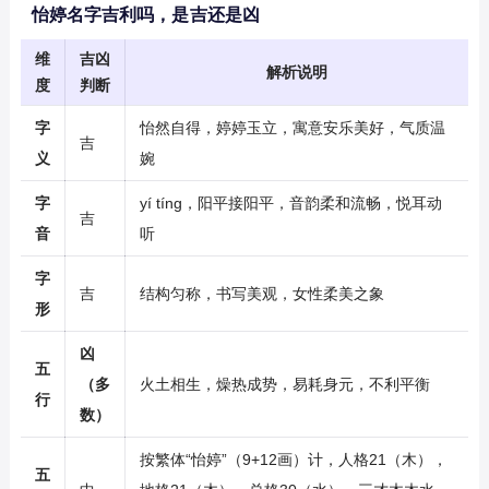
怡婷名字吉利吗，是吉还是凶
维
吉凶
解析说明
度
判断
字
怡然自得，婷婷玉立，寓意安乐美好，气质温
吉
义
婉
字
yí tíng，阳平接阳平，音韵柔和流畅，悦耳动
吉
音
听
字
吉
结构匀称，书写美观，女性柔美之象
形
凶
五
（多
火土相生，燥热成势，易耗身元，不利平衡
行
数）
按繁体“怡婷”（9+12画）计，人格21（木），
五