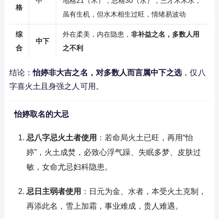
中
地格21（木），总格30（水），三才木木水，
格
虽有生机，但水木相生过旺，情绪易波动
综
外在柔美，内在隐患，
非补益之名，多数人用
中下
合
之不利
结论：
怡婷非大吉之名，对多数人而言属中下之选
，仅八
字喜火土且身强之人可用。
怡婷取名的大忌
忌八字忌火土者使用
：若命局火土已旺，再用“怡
婷”，火土成焚，必致心浮气躁、失眠多梦、皮肤过
敏，女命尤忌妇科隐患。
忌日主弱者使用
：日元为金、水者，本受火土克制，
再添此名，雪上加霜，事业难成，贵人难遇。