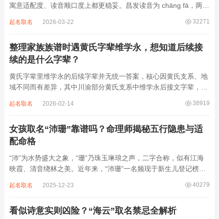
寓意适配度、读音顺口度上都更稳妥。昌发读音为 chāng fā，两个
字均为阴平声调，连读时没有声调起伏，日常呼喊不够清亮，远距
32271
起名取名
2026-03-22
离叫名字时辨识度不高。昌字本义为兴盛、繁茂，发字核心指向发
财、发迹，两个字组合的核心寓...
整理家族族谱时遇黄氏字辈维学永，想知道后续接
续的是什么字辈？
黄氏字辈里维学永的后续字辈并无统一答案，核心因黄氏支系、地
域不同而有差异，其中川渝部分黄氏支系中维学永后接文字辈，完
整顺承为维、学、永、文、明、盛。这个字辈序列是川渝地区黄氏
38919
起名取名
2026-02-14
某支系的续修字辈，在安岳、岳池一带的黄氏族谱里能明确查到，
后续还跟着纲、常、任、本、初，再往后是...
女孩取名“沛珊”靠谱吗？命理师揭秘五行隐患与适
配命格
“沛”为水势盛大之象，“珊”乃珠玉琳琅之声，二字合称，似有江海
映霞、清音绕林之美。近年来，“沛珊”一名频现于新生儿登记榜
上，尤以女婴为多，取其灵动温润、才情出众之意。然姓名非止文
40279
起名取名
2025-12-23
雅符号，实为命理五行流转之枢纽。一字之选，关乎气场平衡。沛
属水，珊属金，金生水则势愈旺。若命...
看似诗意实则凶险？“海云”取名禁忌全解析