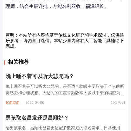
理师，结合生辰详批，方能名利双收，福泽绵长。
声明：本站所有内容均基于传统文化研究和学术探讨，仅供娱
乐参考，请勿盲目迷信。本站少量内容在人工智能工具辅助下
完成。
相关推荐
晚上睡不着可以听大悲咒吗？
晚上睡不着是可以听大悲咒的，是否适合助眠主要取决于个人的听
觉感受和心理状态。大悲咒的主流音频版本大多以平缓的唱腔为
主，旋律节奏偏慢，没有大幅度的起伏变化，也没有尖锐的音效和
27881
起名取名
2026-04-06
急促的鼓点，这类音频本身具备静心的基础特质。睡前思绪繁杂、
心里焦躁时，轻柔播放大悲咒，能减少大脑胡...
男孩取名昌发还是昌顺好？
给男孩取名，昌顺比昌发更适配多数家庭的取名需求，日常使用、