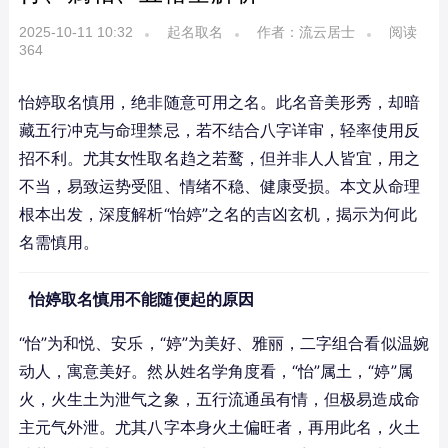
2025-10-11 10:32
起名取名
作者：流云居士
阅读
364
怡婷取名慎用，绝非随意可用之名。此名音美形秀，却暗
藏五行冲克与命理禁忌，若不结合八字详审，轻率使用反
招不利。尤其女性取名趋之若鹜，但并非人人皆宜，用之
不当，易致运势受阻、情绪不稳、健康受损。本文从命理
根本出发，深度解析“怡婷”之名的吉凶玄机，揭示为何此
名需慎用。
怡婷取名慎用不能随便起的原因
“怡”为和悦、安乐，“婷”为美好、雅丽，二字组合看似温婉
动人，寓意美好。然从姓名学角度看，“怡”属土，“婷”属
火，火生土为泄气之象，五行流通虽有情，但极易造成命
主元气外泄。尤其八字本身火土偏旺者，再用此名，火土