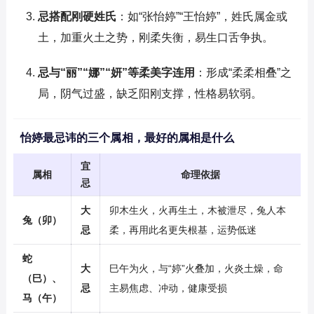
忌搭配刚硬姓氏
：如“张怡婷”“王怡婷”，姓氏属金或
土，加重火土之势，刚柔失衡，易生口舌争执。
忌与“丽”“娜”“妍”等柔美字连用
：形成“柔柔相叠”之
局，阴气过盛，缺乏阳刚支撑，性格易软弱。
怡婷最忌讳的三个属相，最好的属相是什么
宜
属相
命理依据
忌
大
卯木生火，火再生土，木被泄尽，兔人本
兔（卯）
忌
柔，再用此名更失根基，运势低迷
蛇
大
巳午为火，与“婷”火叠加，火炎土燥，命
（巳）、
忌
主易焦虑、冲动，健康受损
马（午）