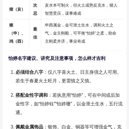
次
亥水本可制火，但火土成势反克水，猪人
猪（亥）
忌
智慧受压，谋事难成
猴
申酉属金，金可泄土生水，调和火土之
最
（申）、
气，金主刚毅，可平衡“怡婷”之柔，助命
佳
鸡（酉）
主刚柔并济，事业有成
怡婷名字建议、讲究及注意事项，怎么样才吉利
必须结合八字
：仅八字喜火土、日主身强之人可用。
若生于春夏火土旺月，更需慎之又慎。
搭配金性字调和
：若执意用“怡婷”，可在中间或后加
金性字，如“怡婷钰”“怡婷珊”，以金泄土生水，五行流
通。
佩戴金属饰品
：银饰、白金、铜器等可增强金气，克