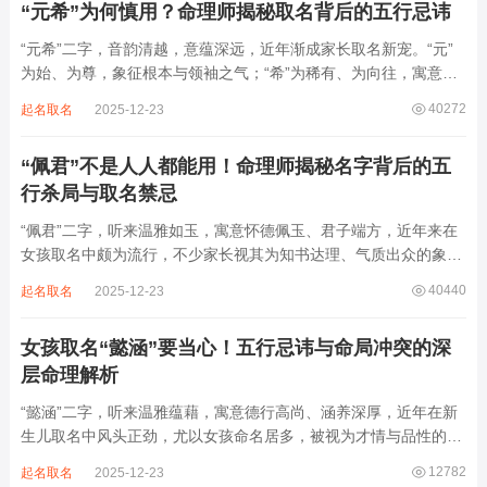
“元希”为何慎用？命理师揭秘取名背后的五行忌讳
“元希”二字，音韵清越，意蕴深远，近年渐成家长取名新宠。“元”
为始、为尊，象征根本与领袖之气；“希”为稀有、为向往，寓意卓
尔不群、心怀大志。组合而成，“元希”似有天纵之才、贵不可言之
40272
起名取名
2025-12-23
象。然姓名非止文雅，实为命理气场之枢纽。一字之选，关乎运途
起伏。“元”属木，“希”藏水火...
“佩君”不是人人都能用！命理师揭秘名字背后的五
行杀局与取名禁忌
“佩君”二字，听来温雅如玉，寓意怀德佩玉、君子端方，近年来在
女孩取名中颇为流行，不少家长视其为知书达理、气质出众的象
征。然姓名之学，根在八字，名若逆势而行，再文雅也成负累。细
40440
起名取名
2025-12-23
察“佩君”之象，实藏金气过旺、木土受制之局，若不顾命主五行强
弱，盲目套用，反易招致体弱多病、意志...
女孩取名“懿涵”要当心！五行忌讳与命局冲突的深
层命理解析
“懿涵”二字，听来温雅蕴藉，寓意德行高尚、涵养深厚，近年在新
生儿取名中风头正劲，尤以女孩命名居多，被视为才情与品性的完
美结合。然姓名之学，根在命局，名若逆势而行，纵然字字珠玑，
12782
起名取名
2025-12-23
也如逆水行舟，徒增心力。细察“懿涵”之象，实藏水势泛滥、土崩