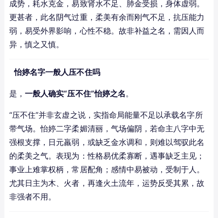
成势，耗水克金，易致肾水不足、肺金受损，身体虚弱。
更甚者，此名阴气过重，柔美有余而刚气不足，抗压能力
弱，易受外界影响，心性不稳。故非补益之名，需因人而
异，慎之又慎。
怡婷名字一般人压不住吗
是，
一般人确实“压不住”怡婷之名
。
“压不住”并非玄虚之说，实指命局能量不足以承载名字所
带气场。怡婷二字柔媚清丽，气场偏阴，若命主八字中无
强根支撑，日元羸弱，或缺乏金水调和，则难以驾驭此名
的柔美之气。表现为：性格易优柔寡断，遇事缺乏主见；
事业上难掌权柄，常居配角；感情中易被动，受制于人。
尤其日主为木、火者，再逢火土流年，运势反受其累，故
非强者不用。