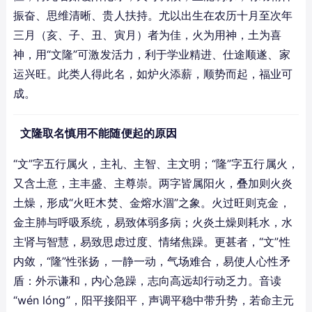
振奋、思维清晰、贵人扶持。尤以出生在农历十月至次年
三月（亥、子、丑、寅月）者为佳，火为用神，土为喜
神，用“文隆”可激发活力，利于学业精进、仕途顺遂、家
运兴旺。此类人得此名，如炉火添薪，顺势而起，福业可
成。
文隆取名慎用不能随便起的原因
“文”字五行属火，主礼、主智、主文明；“隆”字五行属火，
又含土意，主丰盛、主尊崇。两字皆属阳火，叠加则火炎
土燥，形成“火旺木焚、金熔水涸”之象。火过旺则克金，
金主肺与呼吸系统，易致体弱多病；火炎土燥则耗水，水
主肾与智慧，易致思虑过度、情绪焦躁。更甚者，“文”性
内敛，“隆”性张扬，一静一动，气场难合，易使人心性矛
盾：外示谦和，内心急躁，志向高远却行动乏力。音读
“wén lóng”，阳平接阳平，声调平稳中带升势，若命主元