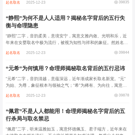
39835
起名取名
2025-12-23
增心力。细察“睿雅”之局，实藏金水成势、火土受制之患，若不顾
命主根基，贸然启用，反易招来体弱多...
“静熙”为何不是人人适用？揭秘名字背后的五行失
衡与命理隐患
“静熙”二字，音韵柔美，意境安宁，寓意文雅内敛、光明和乐，近
年来在女婴取名中极为流行，被视为知性与祥和的象征。然姓名命
理讲究因人而异，名若不合命局，再温婉也成负担。细究“静熙”之
39844
起名取名
2025-12-23
象，实藏金水偏寒、火气受制之弊，若不顾八字强弱，盲目套用，
反易引发体弱多病、意志不坚、事业难...
“元希”为何慎用？命理师揭秘取名背后的五行忌讳
“元希”二字，音韵清越，意蕴深远，近年渐成家长取名新宠。“元”
为始、为尊，象征根本与领袖之气；“希”为稀有、为向往，寓意卓
尔不群、心怀大志。组合而成，“元希”似有天纵之才、贵不可言之
39878
起名取名
2025-12-23
象。然姓名非止文雅，实为命理气场之枢纽。一字之选，关乎运途
起伏。“元”属木，“希”藏水火...
“佩君”不是人人都能用！命理师揭秘名字背后的五
行杀局与取名禁忌
“佩君”二字，听来温雅如玉，寓意怀德佩玉、君子端方，近年来在