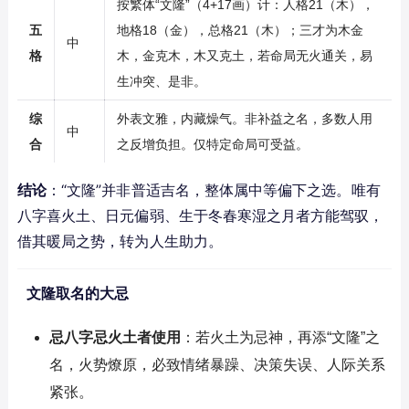
按繁体“文隆”（4+17画）计：人格21（木），
五
地格18（金），总格21（木）；三才为木金
中
格
木，金克木，木又克土，若命局无火通关，易
生冲突、是非。
综
外表文雅，内藏燥气。非补益之名，多数人用
中
合
之反增负担。仅特定命局可受益。
结论
：“文隆”并非普适吉名，整体属中等偏下之选。唯有
八字喜火土、日元偏弱、生于冬春寒湿之月者方能驾驭，
借其暖局之势，转为人生助力。
文隆取名的大忌
忌八字忌火土者使用
：若火土为忌神，再添“文隆”之
名，火势燎原，必致情绪暴躁、决策失误、人际关系
紧张。