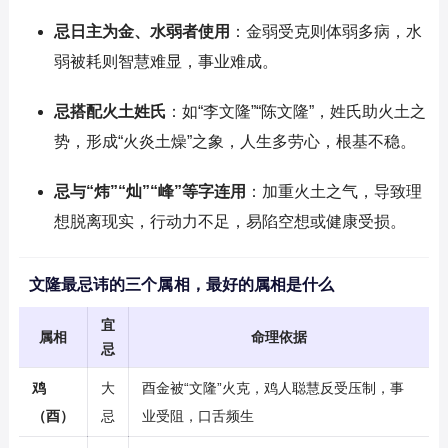
忌日主为金、水弱者使用
：金弱受克则体弱多病，水
弱被耗则智慧难显，事业难成。
忌搭配火土姓氏
：如“李文隆”“陈文隆”，姓氏助火土之
势，形成“火炎土燥”之象，人生多劳心，根基不稳。
忌与“炜”“灿”“峰”等字连用
：加重火土之气，导致理
想脱离现实，行动力不足，易陷空想或健康受损。
文隆最忌讳的三个属相，最好的属相是什么
宜
属相
命理依据
忌
鸡
大
酉金被“文隆”火克，鸡人聪慧反受压制，事
（酉）
忌
业受阻，口舌频生