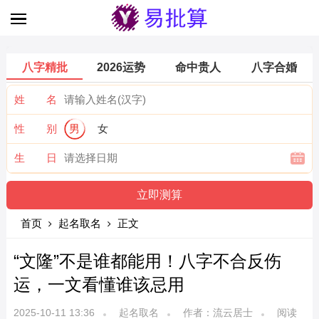
八字精批
2026运势
命中贵人
八字合婚
姓 名
性 别
男
女
生 日
首页
起名取名
正文
“文隆”不是谁都能用！八字不合反伤
运，一文看懂谁该忌用
2025-10-11 13:36
起名取名
作者：流云居士
阅读