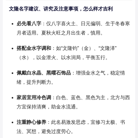
文隆名字建议、讲究及注意事项，怎么样才吉利
必先看八字
：仅八字喜火土、日元偏弱、生于冬春寒
月者适用。夏秋火旺之月出生者，慎用。
搭配金水字调和
：如“文隆钧”（金）、“文隆泽”
（水），以金泄火、以水润局，平衡五行。
佩戴白水晶、黑曜石饰品
：增强金水之气，稳定情
绪，提升判断力。
家居宜用冷色调
：白色、蓝色、黑色为主，北方与西
方宜保持清爽，助金水流通。
注重静心修养
：此名易激发思虑，宜修习太极、书
法、冥想，避免过度劳心。