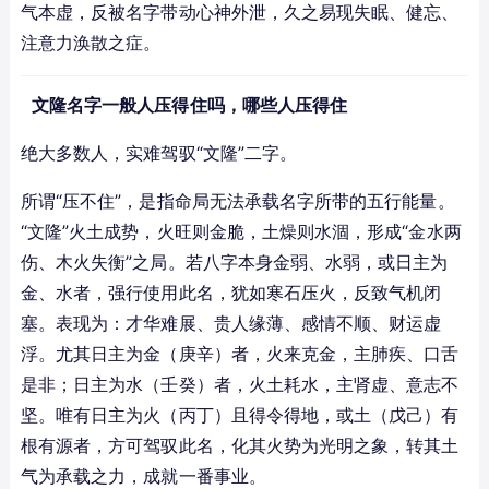
气本虚，反被名字带动心神外泄，久之易现失眠、健忘、
注意力涣散之症。
文隆名字一般人压得住吗，哪些人压得住
绝大多数人，实难驾驭“文隆”二字。
所谓“压不住”，是指命局无法承载名字所带的五行能量。
“文隆”火土成势，火旺则金脆，土燥则水涸，形成“金水两
伤、木火失衡”之局。若八字本身金弱、水弱，或日主为
金、水者，强行使用此名，犹如寒石压火，反致气机闭
塞。表现为：才华难展、贵人缘薄、感情不顺、财运虚
浮。尤其日主为金（庚辛）者，火来克金，主肺疾、口舌
是非；日主为水（壬癸）者，火土耗水，主肾虚、意志不
坚。唯有日主为火（丙丁）且得令得地，或土（戊己）有
根有源者，方可驾驭此名，化其火势为光明之象，转其土
气为承载之力，成就一番事业。