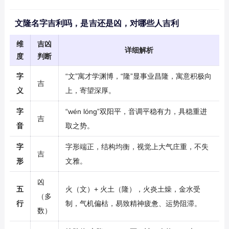
文隆名字吉利吗，是吉还是凶，对哪些人吉利
维
吉凶
详细解析
度
判断
字
“文”寓才学渊博，“隆”显事业昌隆，寓意积极向
吉
义
上，寄望深厚。
字
“wén lóng”双阳平，音调平稳有力，具稳重进
吉
音
取之势。
字
字形端正，结构均衡，视觉上大气庄重，不失
吉
形
文雅。
凶
五
火（文）+ 火土（隆），火炎土燥，金水受
（多
行
制，气机偏枯，易致精神疲惫、运势阻滞。
数）