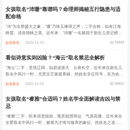
后续还跟着纲、常、任、本、初，再往后是...
女孩取名“沛珊”靠谱吗？命理师揭秘五行隐患与适
配命格
“沛”为水势盛大之象，“珊”乃珠玉琳琅之声，二字合称，似有江海
映霞、清音绕林之美。近年来，“沛珊”一名频现于新生儿登记榜
上，尤以女婴为多，取其灵动温润、才情出众之意。然姓名非止文
39884
起名取名
2025-12-23
雅符号，实为命理五行流转之枢纽。一字之选，关乎气场平衡。沛
属水，珊属金，金生水则势愈旺。若命...
看似诗意实则凶险？“海云”取名禁忌全解析
“海云”二字，意境辽阔，似碧波接天、云卷长空，近年来在新生儿
取名中风行一时，尤受文艺家庭青睐。然姓名非仅符号，实为命局
之延伸。若不顾八字寒暖燥湿，妄用“海云”，反成拖累。此名水势
39851
起名取名
2025-12-23
滔天，木浮无根，阴气过重，易致意志不坚、事业漂泊、健康受
损。男子用之多情志难定，女子用之则婚...
女孩取名“睿雅”合适吗？姓名学全面解读吉凶与禁
忌
“睿雅”二字，听来清贵脱俗，寓意聪慧明达、气质高雅，近年来在
女婴取名中风行一时，被视为才情与修养的象征。然姓名之道，贵
在因命施名，名若与八字相悖，纵然字字珠玑，也如履冰负薪，徒