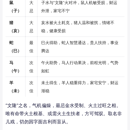
鼠
大
子水与“文隆”火对冲，鼠人机敏受损，财运
（子）
忌
外泄，家宅不宁
猪
大
亥水被火土耗克，猪人温和被扰，情绪不
（亥）
忌
稳，健康受损
蛇
最
巳火得助，蛇人智慧通达，贵人扶持，事业
（巳）
佳
腾达
马
次
午火助势，马人行动果决，前程光明，气势
（午）
佳
如虹
羊
次
未土得生，羊人稳重得力，家宅安宁，财运
（未）
佳
渐稳
“文隆”之名，气机偏燥，最忌金水受制、火土过旺之相。
唯有命带火土根基、或需火土生扶者，方可驾驭。取名非
儿戏，切勿因字面吉利而盲从。