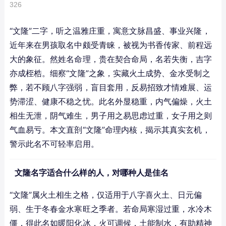
326
“文隆”二字，听之温雅庄重，寓意文脉昌盛、事业兴隆，
近年来在男孩取名中颇受青睐，被视为书香传家、前程远
大的象征。然姓名命理，贵在契合命局，名若失衡，吉字
亦成桎梏。细察“文隆”之象，实藏火土成势、金水受制之
弊，若不顾八字强弱，盲目套用，反易招致才情难展、运
势滞涩、健康不稳之忧。此名外显稳重，内气偏燥，火土
相生无泄，阴气难生，男子用之易思虑过重，女子用之则
气血易亏。本文直剖“文隆”命理内核，揭示其真实玄机，
警示此名不可轻率启用。
文隆名字适合什么样的人，对哪种人是佳名
“文隆”属火土相生之格，仅适用于八字喜火土、日元偏
弱、生于冬春金水寒旺之季者。若命局寒湿过重，水冷木
僵，得此名如暖阳化冰，火可调候，土能制水，有助精神