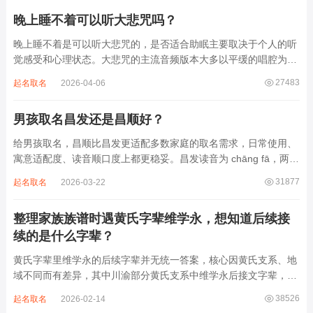
晚上睡不着可以听大悲咒吗？
晚上睡不着是可以听大悲咒的，是否适合助眠主要取决于个人的听
觉感受和心理状态。大悲咒的主流音频版本大多以平缓的唱腔为
主，旋律节奏偏慢，没有大幅度的起伏变化，也没有尖锐的音效和
27483
起名取名
2026-04-06
急促的鼓点，这类音频本身具备静心的基础特质。睡前思绪繁杂、
心里焦躁时，轻柔播放大悲咒，能减少大脑胡...
男孩取名昌发还是昌顺好？
给男孩取名，昌顺比昌发更适配多数家庭的取名需求，日常使用、
寓意适配度、读音顺口度上都更稳妥。昌发读音为 chāng fā，两个
字均为阴平声调，连读时没有声调起伏，日常呼喊不够清亮，远距
31877
起名取名
2026-03-22
离叫名字时辨识度不高。昌字本义为兴盛、繁茂，发字核心指向发
财、发迹，两个字组合的核心寓...
整理家族族谱时遇黄氏字辈维学永，想知道后续接
续的是什么字辈？
黄氏字辈里维学永的后续字辈并无统一答案，核心因黄氏支系、地
域不同而有差异，其中川渝部分黄氏支系中维学永后接文字辈，完
整顺承为维、学、永、文、明、盛。这个字辈序列是川渝地区黄氏
38526
起名取名
2026-02-14
某支系的续修字辈，在安岳、岳池一带的黄氏族谱里能明确查到，