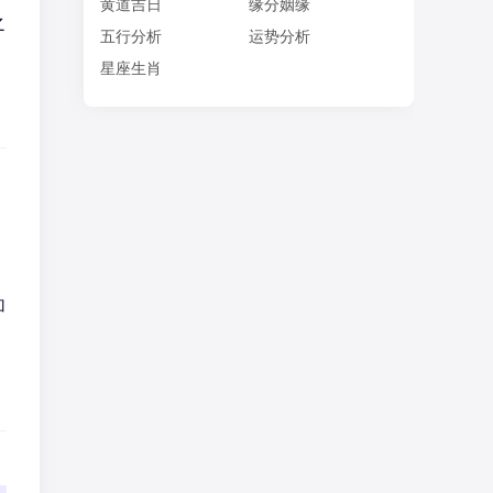
黄道吉日
缘分姻缘
之
五行分析
运势分析
，
星座生肖
，
加