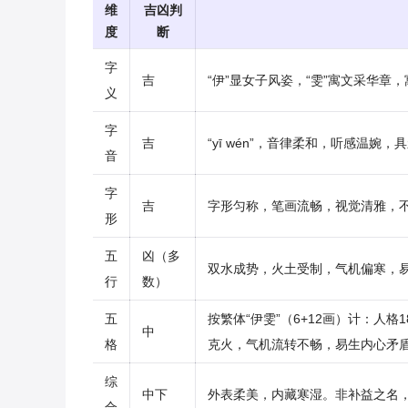
维
吉凶判
度
断
字
吉
“伊”显女子风姿，“雯”寓文采华章
义
字
吉
“yī wén”，音律柔和，听感温婉，
音
字
吉
字形匀称，笔画流畅，视觉清雅，
形
五
凶（多
双水成势，火土受制，气机偏寒，
行
数）
五
按繁体“伊雯”（6+12画）计：人
中
格
克火，气机流转不畅，易生内心矛
综
中下
外表柔美，内藏寒湿。非补益之名
合