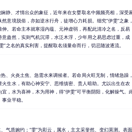
婉娴静、才情出众的象征，近年来在女婴取名中频频亮相，深受
然意境脱俗，亦如逆水行舟，徒增心力耗损。细究“伊雯”之象
难伸。若命主本就寒湿内蕴、元神虚弱，再配此清冷之名，反易
诗意盎然，实则气机沉滞，水泛木浮，少年用之易思虑过重，成
雯”之名的真实利害，提醒取名须量命而行，切忌随波逐流。
燥热、火炎土焦、急需水来调候者。若命局火旺无制，情绪急躁
泄火生水，有助心神安宁、思维缜密、贵人暗助。尤以出生在农
宜，水为喜神，木为用神，得“伊雯”可平衡阴阳，化解燥气。
，事业平稳。
水、气质婉约；“雯”为彩云，属水，主文采斐然、变幻莫测。表