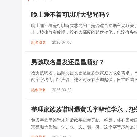
晚上睡不着可以听大悲咒吗？
晚上睡不着是可以听大悲咒的，是否适合助眠主要取决
主，旋律节奏偏慢，没有大幅度的起伏变化，也没有尖
杂、心里焦躁时，轻柔播放大悲咒，能减少大脑胡...
起名取名
2026-04-06
男孩取名昌发还是昌顺好？
给男孩取名，昌顺比昌发更适配多数家庭的取名需求，日常
两个字均为阴平声调，连读时没有声调起伏，日常呼喊
指向发财、发迹，两个字组合的核心寓...
起名取名
2026-03-22
整理家族族谱时遇黄氏字辈维学永，想
黄氏字辈里维学永的后续字辈并无统一答案，核心因黄
完整顺承为维、学、永、文、明、盛。这个字辈序列是
到，后续还跟着纲、常、任、本、初，再往后是...