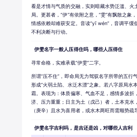
看是才情与气质的交融，实则暗藏水势泛滥、火土
局。更甚者，“伊”有依附之意，“雯”有飘散之
情感依赖却难获安定。音读“yī wén”，音调
不利决断与行动。
伊雯名字一般人压得住吗，哪些人压得住
寻常命格，实难承载“伊雯”二字。
所谓“压不住”，即命局无力驾驭名字所带的五行
形成“火弱土陷、水泛木漂”之象。若八字原局水
霜。表现为：体质偏寒、气血不足，感情多波折
济、压力重重；日主为土（戊己）者，土本克水
（庚辛）且水为喜用者，或水木两旺而需顺势疏
伊雯名字吉利吗，是吉还是凶，对哪些人吉利