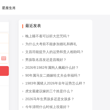
星座生肖
最近发表
晚上睡不着可以听大悲咒吗？
为什么大考前不能参加婚礼和葬礼
文昌符能提升人的运势和贵人相助吗？
男孩取名昌发还是昌顺好？
2026年1982年属狗人佩戴什么好？
90年属马女二婚嫁给丈夫会幸福吗？
1983年属猪人2026年全年运势怎么样？
虎女最建议嫁的三个姓是什么？
2026马年生男孩多还是女孩多？
今年清明什么时候上坟最好？