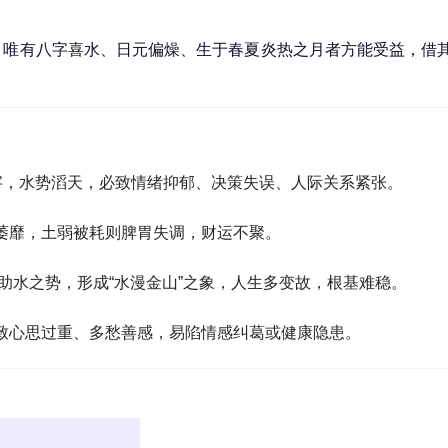
。唯有八字喜水、日元偏燥、生于春夏炎热之月者方能受益，借
”字，水势滔天，必致情绪抑郁、决策失误、人际关系紧张。
萎靡，土弱被耗则脾胃失调，财运不聚。
姓氏助水之势，形成“水漫金山”之象，人生多变故，根基难稳。
致心思过重、多愁善感，易陷情感纠葛或健康隐患。