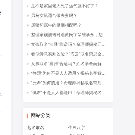
是不是家里老人死了运气就不好了？
家
男马女鼠适合做夫妻吗？
，
属猪和属牛的婚姻相配吗？
整理家族族谱时遇黄氏字辈维学永，想知道后续接续的是什么字辈？
女孩取名“沛珊”靠谱吗？命理师揭秘五行隐患与适配命格
看似诗意实则凶险？“海云”取名禁忌全解析
女孩取名“睿雅”合适吗？姓名学全面解读吉凶与禁忌
“静熙”为何不是人人适用？揭秘名字背后的五行失衡与命理隐患
，
“元希”为何慎用？命理师揭秘取名背后的五行忌讳
“佩君”不是人人都能用！命理师揭秘名字背后的五行杀局与取名禁忌
此
网站分类
起名取名
生辰八字
面