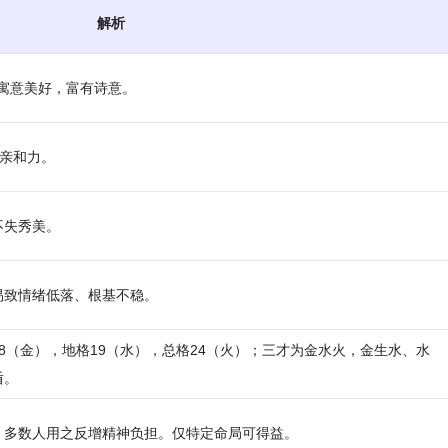
解析
，寓意美好，富有诗意。
具亲和力。
不失秀美。
易致情绪低落、根基不稳。
格18（金），地格19（水），总格24（火）；三才为金水火，金生水、水
盾。
，多数人用之反增精神负担。仅特定命局可得益。