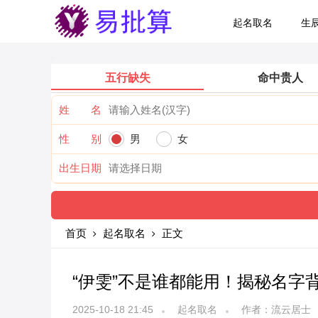
起名取名
生
五行缺失
命中贵人
姓 名
性 别
男
女
出生日期
首页
起名取名
正文
“伊雯”不是谁都能用！揭秘名字
2025-10-18 21:45
起名取名
作者：流云居士