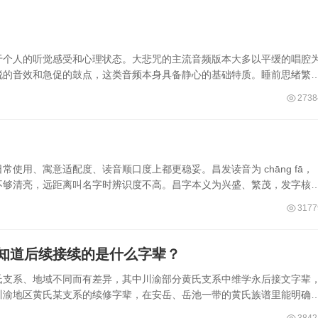
于个人的听觉感受和心理状态。大悲咒的主流音频版本大多以平缓的唱腔
锐的音效和急促的鼓点，这类音频本身具备静心的基础特质。睡前思绪繁
2738
使用、寓意适配度、读音顺口度上都更稳妥。昌发读音为 chāng fā，
不够清亮，远距离叫名字时辨识度不高。昌字本义为兴盛、繁茂，发字核
3177
知道后续接续的是什么字辈？
氏支系、地域不同而有差异，其中川渝部分黄氏支系中维学永后接文字辈
川渝地区黄氏某支系的续修字辈，在安岳、岳池一带的黄氏族谱里能明确