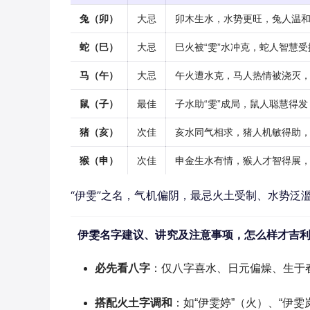
兔（卯）
大忌
卯木生水，水势更旺，兔人温
蛇（巳）
大忌
巳火被“雯”水冲克，蛇人智慧
马（午）
大忌
午火遭水克，马人热情被浇灭
鼠（子）
最佳
子水助“雯”成局，鼠人聪慧得
猪（亥）
次佳
亥水同气相求，猪人机敏得助
猴（申）
次佳
申金生水有情，猴人才智得展
“伊雯”之名，气机偏阴，最忌火土受制、水势泛
伊雯名字建议、讲究及注意事项，怎么样才吉
必先看八字
：仅八字喜水、日元偏燥、生于
搭配火土字调和
：如“伊雯婷”（火）、“伊