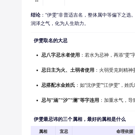
结论
：“伊雯”非普适吉名，整体属中等偏下之选
润泽之气，化为人生助力。
伊雯取名的大忌
忌八字忌水者使用
：若水为忌神，再添“雯
忌日主为火、土弱者使用
：火弱受克则精神
忌搭配水金姓氏
：如“沈伊雯”“江伊雯”，
忌与“涵”“汐”“澜”等字连用
：加重水气，导
伊雯最忌讳的三个属相，最好的属相是什么
属相
宜忌
命理依据