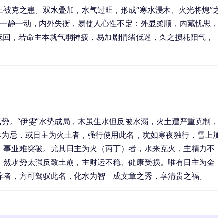
被克之患。双水叠加，水气过旺，形成“寒水浸木、火光将熄”
象，一静一动，内外失衡，易使人心性不定：外显柔顺，内藏忧思
平缓低回，若命主本就气弱神疲，易加剧情绪低迷，久之损耗阳气，
气势。“伊雯”水势成局，木虽生水但反被水溺，火土遭严重克制
本为忌，或日主为火土者，强行使用此名，犹如寒夜独行，雪上
，事业难突破。尤其日主为火（丙丁）者，水来克火，主精力不
，然水势太强反致土崩，主财运不稳、健康受损。唯有日主为金
导者，方可驾驭此名，化水为智，成文章之秀，享清贵之福。