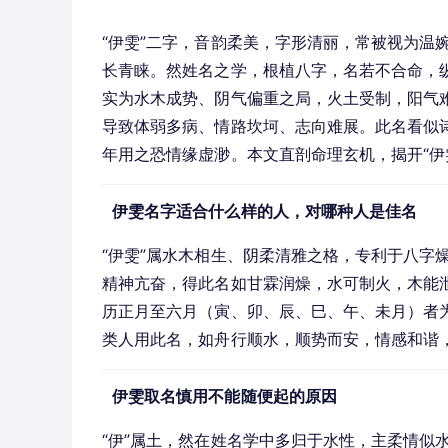
“伊雯”二字，音韵柔美，字形清丽，常被视为温
长青睐。然姓名之学，根植八字，名若不合命，纵
实为水木成势、阴气偏重之局，火土受制，阳气
导致体弱多病、情路坎坷、志向难展。此名看似
年用之恐情缘虚渺。本文直剖命理玄机，揭开“伊
伊雯名字适合什么样的人，对哪种人是佳名
“伊雯”属水木相生、阴柔清雅之格，专利于八字
精神亢奋，得此名如甘霖润燥，水可制火，木能
历正月至六月（寅、卯、辰、巳、午、未月）者为
类人用此名，如舟行顺水，顺势而安，情感和谐
伊雯取名慎用不能随便起的原因
“伊”属土，然在姓名学中多归于水性，主柔情似