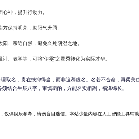
固心神，提升行动力。
南方保持明亮，助阳气升腾。
太阳、亲近自然，避免久处阴湿之地。
设计、教学等，可将“伊雯”之灵秀转化为实际才华。
命理取名，贵在扶抑得当，而非追慕虚名。名若不合命，再柔美
务须结合生辰八字，审慎斟酌，方能名实相副，福泽绵长。
，仅供娱乐参考，请勿盲目迷信。本站少量内容在人工智能工具辅