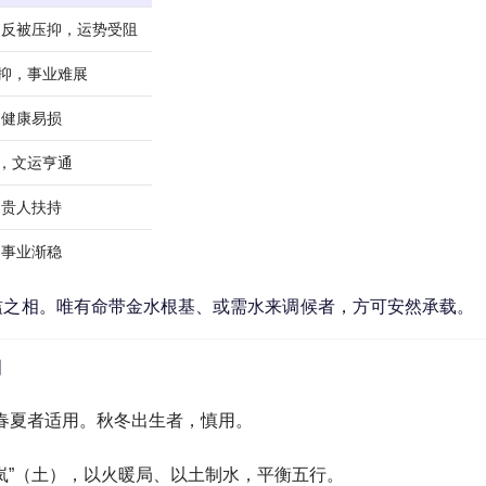
和反被压抑，运势受阻
受抑，事业难展
，健康易损
发，文运亨通
，贵人扶持
，事业渐稳
滥之相。唯有命带金水根基、或需水来调候者，方可安然承载。
利
春夏者适用。秋冬出生者，慎用。
雯岚”（土），以火暖局、以土制水，平衡五行。