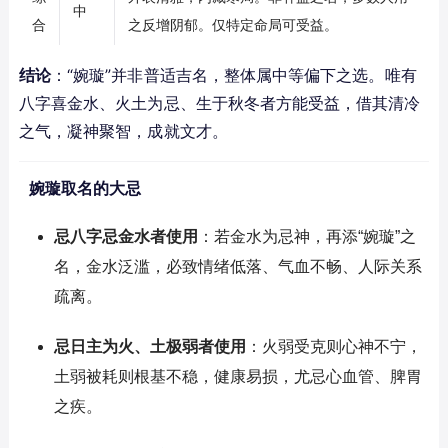
中
合
之反增阴郁。仅特定命局可受益。
结论
：“婉璇”并非普适吉名，整体属中等偏下之选。唯有
八字喜金水、火土为忌、生于秋冬者方能受益，借其清冷
之气，凝神聚智，成就文才。
婉璇取名的大忌
忌八字忌金水者使用
：若金水为忌神，再添“婉璇”之
名，金水泛滥，必致情绪低落、气血不畅、人际关系
疏离。
忌日主为火、土极弱者使用
：火弱受克则心神不宁，
土弱被耗则根基不稳，健康易损，尤忌心血管、脾胃
之疾。