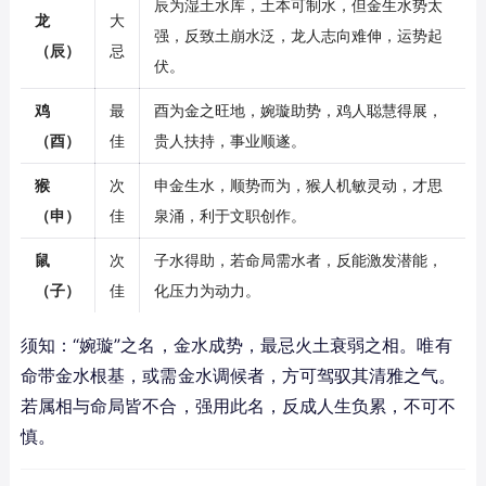
辰为湿土水库，土本可制水，但金生水势太
龙
大
强，反致土崩水泛，龙人志向难伸，运势起
（辰）
忌
伏。
鸡
最
酉为金之旺地，婉璇助势，鸡人聪慧得展，
（酉）
佳
贵人扶持，事业顺遂。
猴
次
申金生水，顺势而为，猴人机敏灵动，才思
（申）
佳
泉涌，利于文职创作。
鼠
次
子水得助，若命局需水者，反能激发潜能，
（子）
佳
化压力为动力。
须知：“婉璇”之名，金水成势，最忌火土衰弱之相。唯有
命带金水根基，或需金水调候者，方可驾驭其清雅之气。
若属相与命局皆不合，强用此名，反成人生负累，不可不
慎。