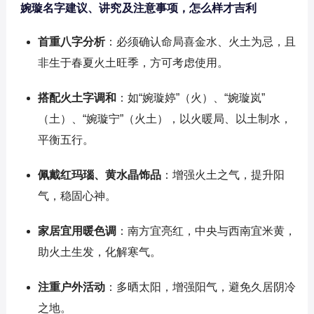
婉璇名字建议、讲究及注意事项，怎么样才吉利
首重八字分析
：必须确认命局喜金水、火土为忌，且
非生于春夏火土旺季，方可考虑使用。
搭配火土字调和
：如“婉璇婷”（火）、“婉璇岚”
（土）、“婉璇宁”（火土），以火暖局、以土制水，
平衡五行。
佩戴红玛瑙、黄水晶饰品
：增强火土之气，提升阳
气，稳固心神。
家居宜用暖色调
：南方宜亮红，中央与西南宜米黄，
助火土生发，化解寒气。
注重户外活动
：多晒太阳，增强阳气，避免久居阴冷
之地。