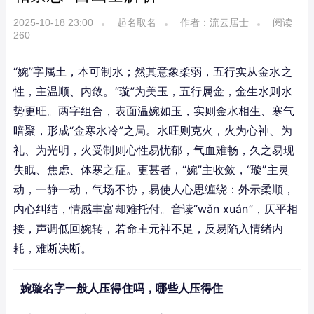
2025-10-18 23:00
起名取名
作者：流云居士
阅读
260
“婉”字属土，本可制水；然其意象柔弱，五行实从金水之
性，主温顺、内敛。“璇”为美玉，五行属金，金生水则水
势更旺。两字组合，表面温婉如玉，实则金水相生、寒气
暗聚，形成“金寒水冷”之局。水旺则克火，火为心神、为
礼、为光明，火受制则心性易忧郁，气血难畅，久之易现
失眠、焦虑、体寒之症。更甚者，“婉”主收敛，“璇”主灵
动，一静一动，气场不协，易使人心思缠绕：外示柔顺，
内心纠结，情感丰富却难托付。音读“wǎn xuán”，仄平相
接，声调低回婉转，若命主元神不足，反易陷入情绪内
耗，难断决断。
婉璇名字一般人压得住吗，哪些人压得住