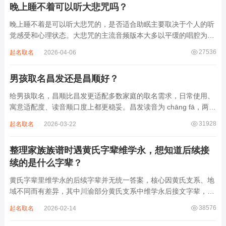
晚上睡不着可以听大悲咒吗？
晚上睡不着是可以听大悲咒的，是否适合助眠主要取决于个人的听
觉感受和心理状态。大悲咒的主流音频版本大多以平缓的唱腔为
主，旋律节奏偏慢，没有大幅度的起伏变化，也没有尖锐的音效和
27536
起名取名
2026-04-06
急促的鼓点，这类音频本身具备静心的基础特质。睡前思绪繁杂、
心里焦躁时，轻柔播放大悲咒，能减少大脑胡...
男孩取名昌发还是昌顺好？
给男孩取名，昌顺比昌发更适配多数家庭的取名需求，日常使用、
寓意适配度、读音顺口度上都更稳妥。昌发读音为 chāng fā，两个
字均为阴平声调，连读时没有声调起伏，日常呼喊不够清亮，远距
31928
起名取名
2026-03-22
离叫名字时辨识度不高。昌字本义为兴盛、繁茂，发字核心指向发
财、发迹，两个字组合的核心寓...
整理家族族谱时遇黄氏字辈维学永，想知道后续接
续的是什么字辈？
黄氏字辈里维学永的后续字辈并无统一答案，核心因黄氏支系、地
域不同而有差异，其中川渝部分黄氏支系中维学永后接文字辈，完
整顺承为维、学、永、文、明、盛。这个字辈序列是川渝地区黄氏
38576
起名取名
2026-02-14
某支系的续修字辈，在安岳、岳池一带的黄氏族谱里能明确查到，
后续还跟着纲、常、任、本、初，再往后是...