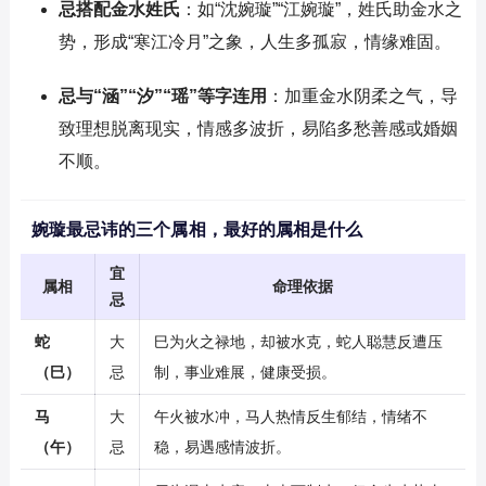
忌搭配金水姓氏
：如“沈婉璇”“江婉璇”，姓氏助金水之
势，形成“寒江冷月”之象，人生多孤寂，情缘难固。
忌与“涵”“汐”“瑶”等字连用
：加重金水阴柔之气，导
致理想脱离现实，情感多波折，易陷多愁善感或婚姻
不顺。
婉璇最忌讳的三个属相，最好的属相是什么
宜
属相
命理依据
忌
蛇
大
巳为火之禄地，却被水克，蛇人聪慧反遭压
（巳）
忌
制，事业难展，健康受损。
马
大
午火被水冲，马人热情反生郁结，情绪不
（午）
忌
稳，易遇感情波折。