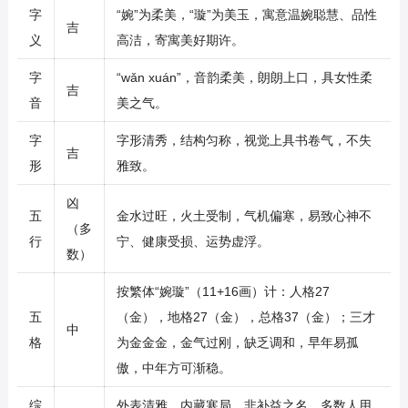
字
“婉”为柔美，“璇”为美玉，寓意温婉聪慧、品性
吉
义
高洁，寄寓美好期许。
字
“wǎn xuán”，音韵柔美，朗朗上口，具女性柔
吉
音
美之气。
字
字形清秀，结构匀称，视觉上具书卷气，不失
吉
形
雅致。
凶
五
金水过旺，火土受制，气机偏寒，易致心神不
（多
行
宁、健康受损、运势虚浮。
数）
按繁体“婉璇”（11+16画）计：人格27
五
（金），地格27（金），总格37（金）；三才
中
格
为金金金，金气过刚，缺乏调和，早年易孤
傲，中年方可渐稳。
综
外表清雅，内藏寒局。非补益之名，多数人用