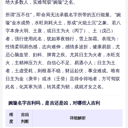
绝大多数人，实难驾驭“婉璇”之名。
所谓“压不住”，即命局无法承载名字所带的五行能量。“婉
璇”金水成势，水旺则耗火土，形成“火熄土沉”之象。若八
字本身火弱、土衰，或日主为火（丙丁）、土（戊己）
者，强行使用此名，犹如寒夜独行，雪上加霜。表现为：
性情柔弱易伤感，志向难伸，感情多波折，健康易损，尤
忌心脑血管、妇科、脾胃之疾。尤其日主为火者，水旺克
火，主精神压力大、自信心不足、易遇小人；日主为土
者，土虚受耗，则根基不稳，财运起伏，事业难成。唯有
日主为金（庚辛）或水（壬癸）且得令得地者，方可驾驭
此名，化其寒为清，转其柔为韧，成就才女之名。
婉璇名字吉利吗，是吉还是凶，对哪些人吉利
维
吉凶
详细解析
度
判断