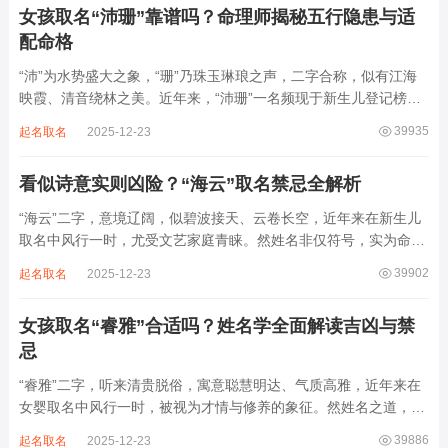
女孩取名“沛珊”靠谱吗？命理师揭秘五行隐患与适
配命格
“沛”为水势盛大之象，“珊”乃珠玉琳琅之声，二字合称，似有江海
映霞、清音绕林之美。近年来，“沛珊”一名频现于新生儿登记榜
上，尤以女婴为多，取其灵动温润、才情出众之意。然姓名非止文
39935
起名取名
2025-12-23
雅符号，实为命理五行流转之枢纽。一字之选，关乎气场平衡。沛
属水，珊属金，金生水则势愈旺。若命...
看似诗意实则凶险？“海云”取名禁忌全解析
“海云”二字，意境辽阔，似碧波接天、云卷长空，近年来在新生儿
取名中风行一时，尤受文艺家庭青睐。然姓名非仅符号，实为命局
之延伸。若不顾八字寒暖燥湿，妄用“海云”，反成拖累。此名水势
39902
起名取名
2025-12-23
滔天，木浮无根，阴气过重，易致意志不坚、事业漂泊、健康受
损。男子用之多情志难定，女子用之则婚...
女孩取名“睿雅”合适吗？姓名学全面解读吉凶与禁
忌
“睿雅”二字，听来清贵脱俗，寓意聪慧明达、气质高雅，近年来在
女婴取名中风行一时，被视为才情与修养的象征。然姓名之道，贵
在因命施名，名若与八字相悖，纵然字字珠玑，也如履冰负薪，徒
39886
起名取名
2025-12-23