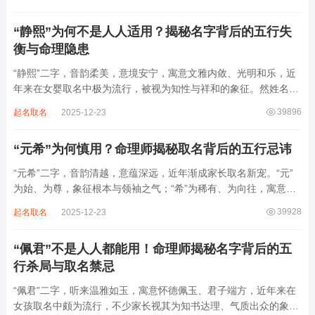
增心力。细察“睿雅”之局，实藏金水成势、火土受制之患，若不顾
命主根基，贸然启用，反易招来体弱多...
“静熙”为何不是人人适用？揭秘名字背后的五行失
衡与命理隐患
“静熙”二字，音韵柔美，意境安宁，寓意文雅内敛、光明和乐，近
年来在女婴取名中极为流行，被视为知性与祥和的象征。然姓名命
理讲究因人而异，名若不合命局，再温婉也成负担。细究“静熙”之
39896
起名取名
2025-12-23
象，实藏金水偏寒、火气受制之弊，若不顾八字强弱，盲目套用，
反易引发体弱多病、意志不坚、事业难...
“元希”为何慎用？命理师揭秘取名背后的五行忌讳
“元希”二字，音韵清越，意蕴深远，近年渐成家长取名新宠。“元”
为始、为尊，象征根本与领袖之气；“希”为稀有、为向往，寓意卓
尔不群、心怀大志。组合而成，“元希”似有天纵之才、贵不可言之
39928
起名取名
2025-12-23
象。然姓名非止文雅，实为命理气场之枢纽。一字之选，关乎运途
起伏。“元”属木，“希”藏水火...
“佩君”不是人人都能用！命理师揭秘名字背后的五
行杀局与取名禁忌
“佩君”二字，听来温雅如玉，寓意怀德佩玉、君子端方，近年来在
女孩取名中颇为流行，不少家长视其为知书达理、气质出众的象