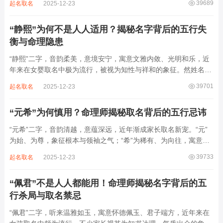
39689
起名取名
2025-12-23
增心力。细察“睿雅”之局，实藏金水成势、火土受制之患，若不顾
命主根基，贸然启用，反易招来体弱多...
“静熙”为何不是人人适用？揭秘名字背后的五行失
衡与命理隐患
“静熙”二字，音韵柔美，意境安宁，寓意文雅内敛、光明和乐，近
年来在女婴取名中极为流行，被视为知性与祥和的象征。然姓名命
理讲究因人而异，名若不合命局，再温婉也成负担。细究“静熙”之
39701
起名取名
2025-12-23
象，实藏金水偏寒、火气受制之弊，若不顾八字强弱，盲目套用，
反易引发体弱多病、意志不坚、事业难...
“元希”为何慎用？命理师揭秘取名背后的五行忌讳
“元希”二字，音韵清越，意蕴深远，近年渐成家长取名新宠。“元”
为始、为尊，象征根本与领袖之气；“希”为稀有、为向往，寓意卓
尔不群、心怀大志。组合而成，“元希”似有天纵之才、贵不可言之
39733
起名取名
2025-12-23
象。然姓名非止文雅，实为命理气场之枢纽。一字之选，关乎运途
起伏。“元”属木，“希”藏水火...
“佩君”不是人人都能用！命理师揭秘名字背后的五
行杀局与取名禁忌
“佩君”二字，听来温雅如玉，寓意怀德佩玉、君子端方，近年来在