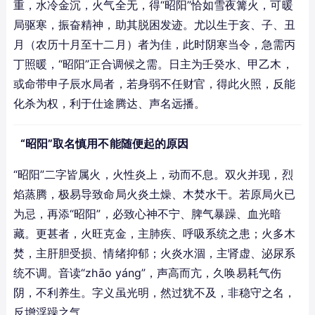
重，水冷金沉，火气全无，得“昭阳”恰如雪夜篝火，可暖
局驱寒，振奋精神，助其脱困发迹。尤以生于亥、子、丑
月（农历十月至十二月）者为佳，此时阴寒当令，急需丙
丁照暖，“昭阳”正合调候之需。日主为壬癸水、甲乙木，
或命带申子辰水局者，若身弱不任财官，得此火照，反能
化杀为权，利于仕途腾达、声名远播。
“昭阳”取名慎用不能随便起的原因
“昭阳”二字皆属火，火性炎上，动而不息。双火并现，烈
焰蒸腾，极易导致命局火炎土燥、木焚水干。若原局火已
为忌，再添“昭阳”，必致心神不宁、脾气暴躁、血光暗
藏。更甚者，火旺克金，主肺疾、呼吸系统之患；火多木
焚，主肝胆受损、情绪抑郁；火炎水涸，主肾虚、泌尿系
统不调。音读“zhāo yáng”，声高而亢，久唤易耗气伤
阴，不利养生。字义虽光明，然过犹不及，非稳守之名，
反增浮躁之气。