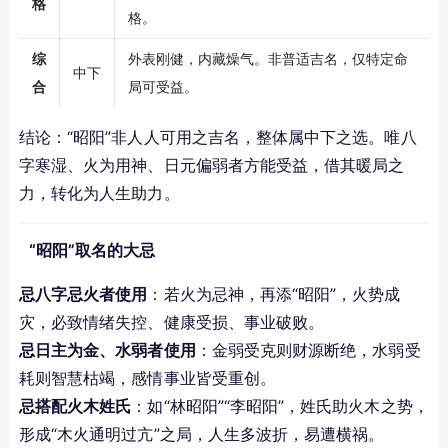
格
格。
综
外表刚健，内藏燥气。非普适吉名，仅特定命
中下
合
局可受益。
结论：“昭阳”非人人可用之吉名，整体属中下之选。唯八
字寒湿、火为用神、日元偏弱者方能受益，借其暖局之
力，转化为人生助力。
“昭阳”取名的大忌
忌八字忌火者使用
：若火为忌神，再添“昭阳”，火势成
灾，必致情绪失控、健康受损、事业破败。
忌日主为金、水弱者使用
：金弱受克则财源断绝，水弱受
耗则智慧枯竭，感情事业皆受重创。
忌搭配火木姓氏
：如“林昭阳”“李昭阳”，姓氏助火木之势，
形成“木火通明过亢”之局，人生多波折，易遭横祸。