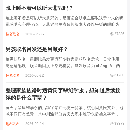
晚上睡不着可以听大悲咒吗？
晚上睡不着是可以听大悲咒的，是否适合助眠主要取决于个人的听
觉感受和心理状态。大悲咒的主流音频版本大多以平缓的唱腔为
主，旋律节奏偏慢，没有大幅度的起伏变化，也没有尖锐的音效和
27336
起名取名
2026-04-06
急促的鼓点，这类音频本身具备静心的基础特质。睡前思绪繁杂、
心里焦躁时，轻柔播放大悲咒，能减少大脑胡...
男孩取名昌发还是昌顺好？
给男孩取名，昌顺比昌发更适配多数家庭的取名需求，日常使用、
寓意适配度、读音顺口度上都更稳妥。昌发读音为 chāng fā，两个
字均为阴平声调，连读时没有声调起伏，日常呼喊不够清亮，远距
31730
起名取名
2026-03-22
离叫名字时辨识度不高。昌字本义为兴盛、繁茂，发字核心指向发
财、发迹，两个字组合的核心寓...
整理家族族谱时遇黄氏字辈维学永，想知道后续接
续的是什么字辈？
黄氏字辈里维学永的后续字辈并无统一答案，核心因黄氏支系、地
域不同而有差异，其中川渝部分黄氏支系中维学永后接文字辈，完
整顺承为维、学、永、文、明、盛。这个字辈序列是川渝地区黄氏
38378
起名取名
2026-02-14
某支系的续修字辈，在安岳、岳池一带的黄氏族谱里能明确查到，