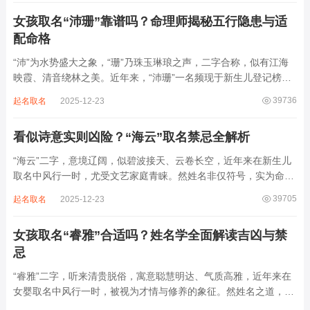
后续还跟着纲、常、任、本、初，再往后是...
女孩取名“沛珊”靠谱吗？命理师揭秘五行隐患与适
配命格
“沛”为水势盛大之象，“珊”乃珠玉琳琅之声，二字合称，似有江海
映霞、清音绕林之美。近年来，“沛珊”一名频现于新生儿登记榜
上，尤以女婴为多，取其灵动温润、才情出众之意。然姓名非止文
39736
起名取名
2025-12-23
雅符号，实为命理五行流转之枢纽。一字之选，关乎气场平衡。沛
属水，珊属金，金生水则势愈旺。若命...
看似诗意实则凶险？“海云”取名禁忌全解析
“海云”二字，意境辽阔，似碧波接天、云卷长空，近年来在新生儿
取名中风行一时，尤受文艺家庭青睐。然姓名非仅符号，实为命局
之延伸。若不顾八字寒暖燥湿，妄用“海云”，反成拖累。此名水势
39705
起名取名
2025-12-23
滔天，木浮无根，阴气过重，易致意志不坚、事业漂泊、健康受
损。男子用之多情志难定，女子用之则婚...
女孩取名“睿雅”合适吗？姓名学全面解读吉凶与禁
忌
“睿雅”二字，听来清贵脱俗，寓意聪慧明达、气质高雅，近年来在
女婴取名中风行一时，被视为才情与修养的象征。然姓名之道，贵
在因命施名，名若与八字相悖，纵然字字珠玑，也如履冰负薪，徒