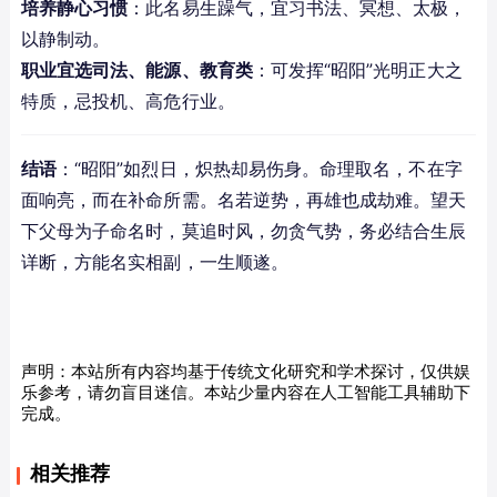
培养静心习惯
：此名易生躁气，宜习书法、冥想、太极，
以静制动。
职业宜选司法、能源、教育类
：可发挥“昭阳”光明正大之
特质，忌投机、高危行业。
结语
：“昭阳”如烈日，炽热却易伤身。命理取名，不在字
面响亮，而在补命所需。名若逆势，再雄也成劫难。望天
下父母为子命名时，莫追时风，勿贪气势，务必结合生辰
详断，方能名实相副，一生顺遂。
声明：本站所有内容均基于传统文化研究和学术探讨，仅供娱
乐参考，请勿盲目迷信。本站少量内容在人工智能工具辅助下
完成。
相关推荐