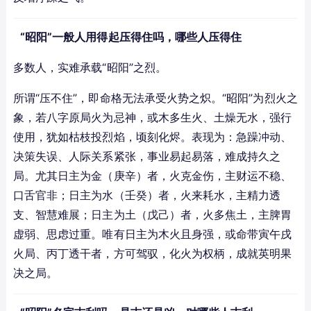
“昭阳”一般人用得起压得住吗，哪些人压得住
多数人，实难承载“昭阳”之烈。
所谓“压不住”，即命格无法承受火势之炽。“昭阳”为烈火之
象，若八字原局火为忌神，或木多生火、土燥无水，强行
使用，犹如枯枝投烈焰，顷刻化烬。表现为：急躁冲动、
决策失误、人际关系紧张，事业易起易落，难成持久之
局。尤其日主为金（庚辛）者，火克金伤，主财运不稳、
口舌官非；日主为水（壬癸）者，火来耗水，主精力透
支、智慧难展；日主为土（戊己）者，火多焦土，主脾胃
虚弱、思虑过重。唯有日主为木火且身强，或命带寅午戌
火局、丙丁透干者，方可驾驭，化火为权柄，成就英明果
决之局。