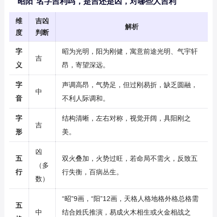
“昭阳”名字吉利吗，是吉还是凶，对哪些人吉利
维
吉凶
解析
度
判断
字
昭为光明，阳为刚健，寓意前途光明、气宇轩
吉
义
昂，寄望深远。
字
声调高昂，气势足，但过刚易折，缺乏圆融，
中
音
不利人际调和。
字
结构清晰，左右对称，视觉开阔，具阳刚之
吉
形
美。
凶
五
双火叠加，火势过旺，若命局不需火，反致五
（多
行
行失衡，百病丛生。
数）
“昭”9画，“阳”12画，天格人格地格外格总格需
五
中
结合姓氏推演，易成火木相生或火金相战之