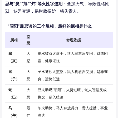
忌与“炎”“旭”“炜”等火性字连用
：叠加火气，导致性格刚
烈、缺乏变通，易树敌招妒，错失贵人。
“昭阳”最忌讳的三个属相，最好的属相是什么
宜
属相
命理依据
忌
猪
大
亥水被双火蒸干，猪人聪慧反受困，财路闭
（亥）
忌
塞，健康堪忧
鼠
大
子水遭烈火煎熬，鼠人机敏反受损，是非缠
（子）
忌
身，运势低迷
蛇
大
巳火助燃“昭阳”，火势过旺，蛇人智慧反成
（巳）
忌
执念，易入歧途
马
最
午火助势，马人奔放得力，贵人提携，事业
（午）
佳
腾达