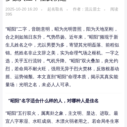
2025-10-20 16:20
起名取名
作者：流云居士
阅读
395
“昭阳”二字，音朗意明，昭为光明普照，阳为天地至刚，
合之则如旭日东升，气势昂扬。近年来，“昭阳”频现于新
生儿姓名之中，尤以男婴为多，寄望其光明磊落、前程似
锦。然姓名非止文辞之美，实为命理气场之枢机。一字之
选，关乎五行流转，气机升降。“昭阳”双火叠加，炎光灼
烈，若命局不耐火旺，强用无异于烈火焚林，反致根基动
摇、运势倾颓。本文直剖“昭阳”命理本质，揭示其真实能
量场：光明之名，未必人人可承。
“昭阳”名字适合什么样的人，对哪种人是佳名
“昭阳”五行双火，属离卦之象，主文明、显达、进取。最
宜八字寒湿、水旺成病、木漂火弱者用之。若命局冬生寒