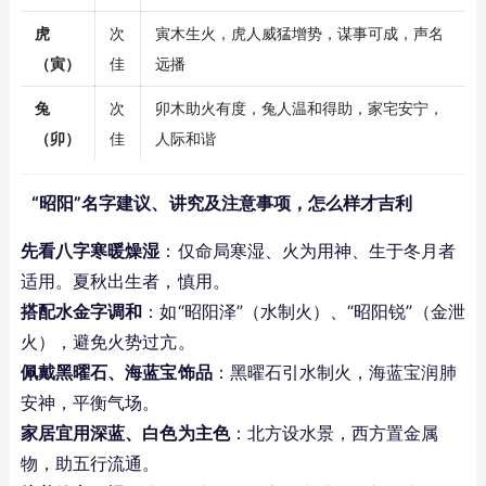
虎
次
寅木生火，虎人威猛增势，谋事可成，声名
（寅）
佳
远播
兔
次
卯木助火有度，兔人温和得助，家宅安宁，
（卯）
佳
人际和谐
“昭阳”名字建议、讲究及注意事项，怎么样才吉利
先看八字寒暖燥湿
：仅命局寒湿、火为用神、生于冬月者
适用。夏秋出生者，慎用。
搭配水金字调和
：如“昭阳泽”（水制火）、“昭阳锐”（金泄
火），避免火势过亢。
佩戴黑曜石、海蓝宝饰品
：黑曜石引水制火，海蓝宝润肺
安神，平衡气场。
家居宜用深蓝、白色为主色
：北方设水景，西方置金属
物，助五行流通。