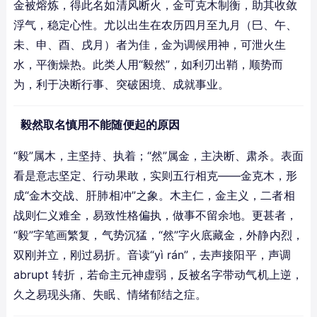
金被熔炼，得此名如清风断火，金可克木制衡，助其收敛
浮气，稳定心性。尤以出生在农历四月至九月（巳、午、
未、申、酉、戌月）者为佳，金为调候用神，可泄火生
水，平衡燥热。此类人用“毅然”，如利刃出鞘，顺势而
为，利于决断行事、突破困境、成就事业。
毅然取名慎用不能随便起的原因
“毅”属木，主坚持、执着；“然”属金，主决断、肃杀。表面
看是意志坚定、行动果敢，实则五行相克——金克木，形
成“金木交战、肝肺相冲”之象。木主仁，金主义，二者相
战则仁义难全，易致性格偏执，做事不留余地。更甚者，
“毅”字笔画繁复，气势沉猛，“然”字火底藏金，外静内烈，
双刚并立，刚过易折。音读“yì rán”，去声接阳平，声调 
abrupt 转折，若命主元神虚弱，反被名字带动气机上逆，
久之易现头痛、失眠、情绪郁结之症。