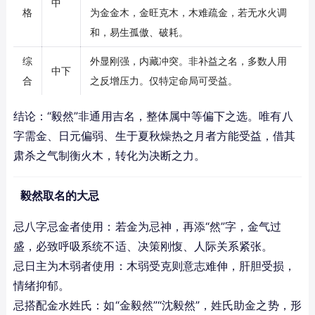
中
格
为金金木，金旺克木，木难疏金，若无水火调
和，易生孤傲、破耗。
综
外显刚强，内藏冲突。非补益之名，多数人用
中下
合
之反增压力。仅特定命局可受益。
结论：“毅然”非通用吉名，整体属中等偏下之选。唯有八
字需金、日元偏弱、生于夏秋燥热之月者方能受益，借其
肃杀之气制衡火木，转化为决断之力。
毅然取名的大忌
忌八字忌金者使用：若金为忌神，再添“然”字，金气过
盛，必致呼吸系统不适、决策刚愎、人际关系紧张。
忌日主为木弱者使用：木弱受克则意志难伸，肝胆受损，
情绪抑郁。
忌搭配金水姓氏：如“金毅然”“沈毅然”，姓氏助金之势，形