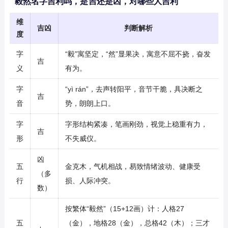
毅然名字吉利吗，是吉还是凶，对哪些人吉利
维
吉凶
判断解析
度
字
“毅”寓坚定，“然”显果决，寓意不屈不挠，奋发
吉
义
有为。
字
“yì rán”，去声转阳平，音节干脆，具决断之
吉
音
势，朗朗上口。
字
字形结构紧凑，笔画刚劲，视觉上稳重有力，
吉
形
不失威仪。
凶
五
金克木，气机相战，易致情绪波动、健康受
（多
行
损、人际冲突。
数）
按繁体“毅然”（15+12画）计：人格27
五
（金），地格28（金），总格42（木）；三才