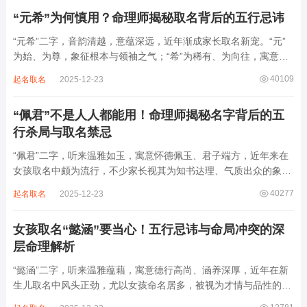
反易引发体弱多病、意志不坚、事业难...
“元希”为何慎用？命理师揭秘取名背后的五行忌讳
“元希”二字，音韵清越，意蕴深远，近年渐成家长取名新宠。“元”
为始、为尊，象征根本与领袖之气；“希”为稀有、为向往，寓意卓
尔不群、心怀大志。组合而成，“元希”似有天纵之才、贵不可言之
40109
起名取名
2025-12-23
象。然姓名非止文雅，实为命理气场之枢纽。一字之选，关乎运途
起伏。“元”属木，“希”藏水火...
“佩君”不是人人都能用！命理师揭秘名字背后的五
行杀局与取名禁忌
“佩君”二字，听来温雅如玉，寓意怀德佩玉、君子端方，近年来在
女孩取名中颇为流行，不少家长视其为知书达理、气质出众的象
征。然姓名之学，根在八字，名若逆势而行，再文雅也成负累。细
40277
起名取名
2025-12-23
察“佩君”之象，实藏金气过旺、木土受制之局，若不顾命主五行强
弱，盲目套用，反易招致体弱多病、意志...
女孩取名“懿涵”要当心！五行忌讳与命局冲突的深
层命理解析
“懿涵”二字，听来温雅蕴藉，寓意德行高尚、涵养深厚，近年在新
生儿取名中风头正劲，尤以女孩命名居多，被视为才情与品性的完
美结合。然姓名之学，根在命局，名若逆势而行，纵然字字珠玑，