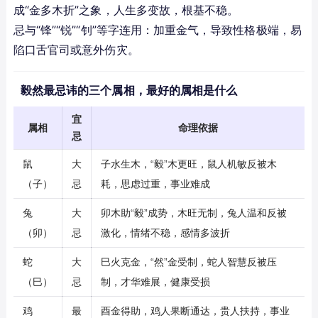
成“金多木折”之象，人生多变故，根基不稳。
忌与“锋”“锐”“钊”等字连用：加重金气，导致性格极端，易
陷口舌官司或意外伤灾。
毅然最忌讳的三个属相，最好的属相是什么
宜
属相
命理依据
忌
鼠
大
子水生木，“毅”木更旺，鼠人机敏反被木
（子）
忌
耗，思虑过重，事业难成
兔
大
卯木助“毅”成势，木旺无制，兔人温和反被
（卯）
忌
激化，情绪不稳，感情多波折
蛇
大
巳火克金，“然”金受制，蛇人智慧反被压
（巳）
忌
制，才华难展，健康受损
鸡
最
酉金得助，鸡人果断通达，贵人扶持，事业