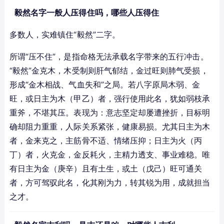
毅然名字一般人压得住吗，哪些人压得住
多数人，实难镇住“毅然”二字。
所谓“压不住”，是指命格无法承载名字带来的五行冲击。
“毅然”金克木，木受制则肝气郁结，金过旺则肺气受损，
形成“金木相战、气血失和”之局。若八字原局木弱、金
旺，或日主为木（甲乙）者，强行使用此名，犹如弱枝承
重斧，不堪其压。表现为：意志坚定却屡遭挫折，目标明
确却阻力重重，人际关系紧张，健康易损。尤其日主为木
者，金来克之，主筋骨不适、情绪压抑；日主为火（丙
丁）者，火克金，金反耗火，主精力透支、事业难稳。唯
有日主为金（庚辛）且有土生，或土（戊己）旺可通关
者，方可驾驭此名，化其刚为力，转其锐为用，成就担当
之才。