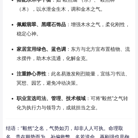
（木），以水泄金生木，调和金木之气。
佩戴翡翠、黑曜石饰品
：增强木水之气，柔化刚性，
稳定心神。
家居宜用绿色、蓝色调
：东方与北方宜布置植物、流
水摆件，助木水流通，化解金克。
注重静心养性
：此名易激发刚烈能量，宜练习书法、
冥想、园艺，避免冲动决策。
职业宜选司法、管理、技术领域
：可将“毅然”之气转
化为执行力与领导力，成就担当之业。
结语：“毅然”之名，气势如刃，却非人人可执。命理取
名，贵在顺势而为，补偏救弊。名若逆命，再刚强也是枷