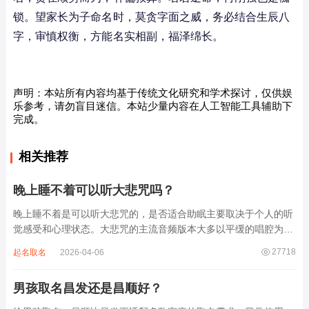
锁。望家长为子命名时，莫贪字面之威，务必结合生辰八
字，审慎权衡，方能名实相副，福泽绵长。
声明：本站所有内容均基于传统文化研究和学术探讨，仅供娱
乐参考，请勿盲目迷信。本站少量内容在人工智能工具辅助下
完成。
相关推荐
晚上睡不着可以听大悲咒吗？
晚上睡不着是可以听大悲咒的，是否适合助眠主要取决于个人的听
觉感受和心理状态。大悲咒的主流音频版本大多以平缓的唱腔为
主，旋律节奏偏慢，没有大幅度的起伏变化，也没有尖锐的音效和
27718
起名取名
2026-04-06
急促的鼓点，这类音频本身具备静心的基础特质。睡前思绪繁杂、
心里焦躁时，轻柔播放大悲咒，能减少大脑胡...
男孩取名昌发还是昌顺好？