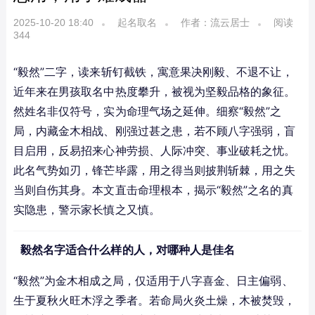
2025-10-20 18:40
起名取名
作者：流云居士
阅读
344
“毅然”二字，读来斩钉截铁，寓意果决刚毅、不退不让，
近年来在男孩取名中热度攀升，被视为坚毅品格的象征。
然姓名非仅符号，实为命理气场之延伸。细察“毅然”之
局，内藏金木相战、刚强过甚之患，若不顾八字强弱，盲
目启用，反易招来心神劳损、人际冲突、事业破耗之忧。
此名气势如刃，锋芒毕露，用之得当则披荆斩棘，用之失
当则自伤其身。本文直击命理根本，揭示“毅然”之名的真
实隐患，警示家长慎之又慎。
毅然名字适合什么样的人，对哪种人是佳名
“毅然”为金木相成之局，仅适用于八字喜金、日主偏弱、
生于夏秋火旺木浮之季者。若命局火炎土燥，木被焚毁，