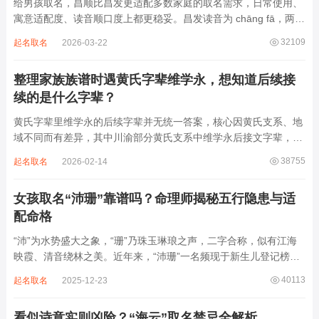
给男孩取名，昌顺比昌发更适配多数家庭的取名需求，日常使用、
寓意适配度、读音顺口度上都更稳妥。昌发读音为 chāng fā，两个
字均为阴平声调，连读时没有声调起伏，日常呼喊不够清亮，远距
32109
起名取名
2026-03-22
离叫名字时辨识度不高。昌字本义为兴盛、繁茂，发字核心指向发
财、发迹，两个字组合的核心寓...
整理家族族谱时遇黄氏字辈维学永，想知道后续接
续的是什么字辈？
黄氏字辈里维学永的后续字辈并无统一答案，核心因黄氏支系、地
域不同而有差异，其中川渝部分黄氏支系中维学永后接文字辈，完
整顺承为维、学、永、文、明、盛。这个字辈序列是川渝地区黄氏
38755
起名取名
2026-02-14
某支系的续修字辈，在安岳、岳池一带的黄氏族谱里能明确查到，
后续还跟着纲、常、任、本、初，再往后是...
女孩取名“沛珊”靠谱吗？命理师揭秘五行隐患与适
配命格
“沛”为水势盛大之象，“珊”乃珠玉琳琅之声，二字合称，似有江海
映霞、清音绕林之美。近年来，“沛珊”一名频现于新生儿登记榜
上，尤以女婴为多，取其灵动温润、才情出众之意。然姓名非止文
40113
起名取名
2025-12-23
雅符号，实为命理五行流转之枢纽。一字之选，关乎气场平衡。沛
属水，珊属金，金生水则势愈旺。若命...
看似诗意实则凶险？“海云”取名禁忌全解析