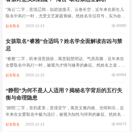
“海云”二字，意境辽阔，似碧波接天、云卷长空，近年来在新生儿
取名中风行一时，尤受文艺家庭青睐。然姓名非仅符号，实为命局
之延伸。若不顾八字寒暖燥湿，妄用“海云”，反成拖累。此名水势
40080
起名取名
2025-12-23
滔天，木浮无根，阴气过重，易致意志不坚、事业漂泊、健康受
损。男子用之多情志难定，女子用之则婚...
女孩取名“睿雅”合适吗？姓名学全面解读吉凶与禁
忌
“睿雅”二字，听来清贵脱俗，寓意聪慧明达、气质高雅，近年来在
女婴取名中风行一时，被视为才情与修养的象征。然姓名之道，贵
在因命施名，名若与八字相悖，纵然字字珠玑，也如履冰负薪，徒
40064
起名取名
2025-12-23
增心力。细察“睿雅”之局，实藏金水成势、火土受制之患，若不顾
命主根基，贸然启用，反易招来体弱多...
“静熙”为何不是人人适用？揭秘名字背后的五行失
衡与命理隐患
“静熙”二字，音韵柔美，意境安宁，寓意文雅内敛、光明和乐，近
年来在女婴取名中极为流行，被视为知性与祥和的象征。然姓名命
理讲究因人而异，名若不合命局，再温婉也成负担。细究“静熙”之
40073
起名取名
2025-12-23
象，实藏金水偏寒、火气受制之弊，若不顾八字强弱，盲目套用，