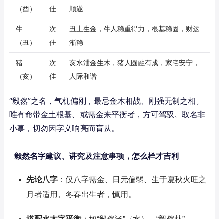
（酉）
佳
顺遂
牛
次
丑土生金，牛人稳重得力，根基稳固，财运
（丑）
佳
渐稳
猪
次
亥水泄金生木，猪人圆融有成，家宅安宁，
（亥）
佳
人际和谐
“毅然”之名，气机偏刚，最忌金木相战、刚强无制之相。
唯有命带金土根基、或需金来平衡者，方可驾驭。取名非
小事，切勿因字义响亮而盲从。
毅然名字建议、讲究及注意事项，怎么样才吉利
先论八字
：仅八字需金、日元偏弱、生于夏秋火旺之
月者适用。冬春出生者，慎用。
搭配水木字平衡
：如“毅然涵”（水）、“毅然林”