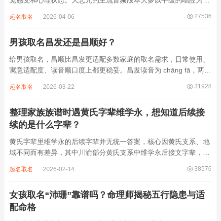
觉感受和心理状态。大悲咒的主流音频版本大多以平缓的唱腔为
主，旋律节奏偏慢，没有大幅度的起伏变化，也没有尖锐的音效和
27536
起名取名
2026-04-06
急促的鼓点，这类音频本身具备静心的基础特质。睡前思绪繁杂、
心里焦躁时，轻柔播放大悲咒，能减少大脑胡...
男孩取名昌发还是昌顺好？
给男孩取名，昌顺比昌发更适配多数家庭的取名需求，日常使用、
寓意适配度、读音顺口度上都更稳妥。昌发读音为 chāng fā，两个
字均为阴平声调，连读时没有声调起伏，日常呼喊不够清亮，远距
31928
起名取名
2026-03-22
离叫名字时辨识度不高。昌字本义为兴盛、繁茂，发字核心指向发
财、发迹，两个字组合的核心寓...
整理家族族谱时遇黄氏字辈维学永，想知道后续接
续的是什么字辈？
黄氏字辈里维学永的后续字辈并无统一答案，核心因黄氏支系、地
域不同而有差异，其中川渝部分黄氏支系中维学永后接文字辈，完
整顺承为维、学、永、文、明、盛。这个字辈序列是川渝地区黄氏
38576
起名取名
2026-02-14
某支系的续修字辈，在安岳、岳池一带的黄氏族谱里能明确查到，
后续还跟着纲、常、任、本、初，再往后是...
女孩取名“沛珊”靠谱吗？命理师揭秘五行隐患与适
配命格