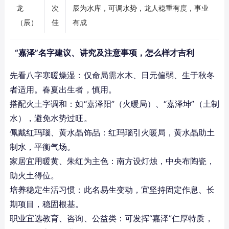
龙
次
辰为水库，可调水势，龙人稳重有度，事业
（辰）
佳
有成
“嘉泽”名字建议、讲究及注意事项，怎么样才吉利
先看八字寒暖燥湿：仅命局需水木、日元偏弱、生于秋冬
者适用。春夏出生者，慎用。
搭配火土字调和：如“嘉泽阳”（火暖局）、“嘉泽坤”（土制
水），避免水势过旺。
佩戴红玛瑙、黄水晶饰品：红玛瑙引火暖局，黄水晶助土
制水，平衡气场。
家居宜用暖黄、朱红为主色：南方设灯烛，中央布陶瓷，
助火土得位。
培养稳定生活习惯：此名易生变动，宜坚持固定作息、长
期项目，稳固根基。
职业宜选教育、咨询、公益类：可发挥“嘉泽”仁厚特质，