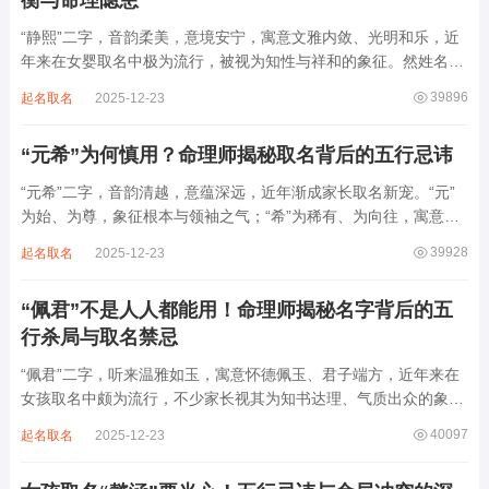
衡与命理隐患
“静熙”二字，音韵柔美，意境安宁，寓意文雅内敛、光明和乐，近
年来在女婴取名中极为流行，被视为知性与祥和的象征。然姓名命
理讲究因人而异，名若不合命局，再温婉也成负担。细究“静熙”之
39896
起名取名
2025-12-23
象，实藏金水偏寒、火气受制之弊，若不顾八字强弱，盲目套用，
反易引发体弱多病、意志不坚、事业难...
“元希”为何慎用？命理师揭秘取名背后的五行忌讳
“元希”二字，音韵清越，意蕴深远，近年渐成家长取名新宠。“元”
为始、为尊，象征根本与领袖之气；“希”为稀有、为向往，寓意卓
尔不群、心怀大志。组合而成，“元希”似有天纵之才、贵不可言之
39928
起名取名
2025-12-23
象。然姓名非止文雅，实为命理气场之枢纽。一字之选，关乎运途
起伏。“元”属木，“希”藏水火...
“佩君”不是人人都能用！命理师揭秘名字背后的五
行杀局与取名禁忌
“佩君”二字，听来温雅如玉，寓意怀德佩玉、君子端方，近年来在
女孩取名中颇为流行，不少家长视其为知书达理、气质出众的象
征。然姓名之学，根在八字，名若逆势而行，再文雅也成负累。细
40097
起名取名
2025-12-23
察“佩君”之象，实藏金气过旺、木土受制之局，若不顾命主五行强
弱，盲目套用，反易招致体弱多病、意志...