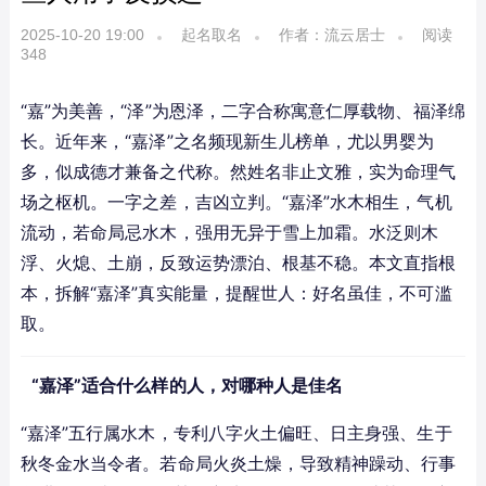
2025-10-20 19:00
起名取名
作者：流云居士
阅读
348
“嘉”为美善，“泽”为恩泽，二字合称寓意仁厚载物、福泽绵
长。近年来，“嘉泽”之名频现新生儿榜单，尤以男婴为
多，似成德才兼备之代称。然姓名非止文雅，实为命理气
场之枢机。一字之差，吉凶立判。“嘉泽”水木相生，气机
流动，若命局忌水木，强用无异于雪上加霜。水泛则木
浮、火熄、土崩，反致运势漂泊、根基不稳。本文直指根
本，拆解“嘉泽”真实能量，提醒世人：好名虽佳，不可滥
取。
“嘉泽”适合什么样的人，对哪种人是佳名
“嘉泽”五行属水木，专利八字火土偏旺、日主身强、生于
秋冬金水当令者。若命局火炎土燥，导致精神躁动、行事