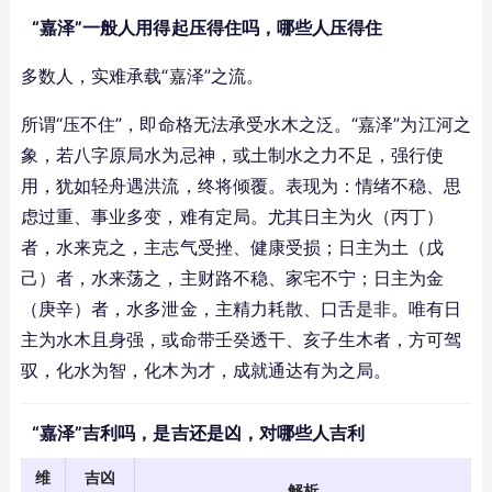
“嘉泽”一般人用得起压得住吗，哪些人压得住
多数人，实难承载“嘉泽”之流。
所谓“压不住”，即命格无法承受水木之泛。“嘉泽”为江河之
象，若八字原局水为忌神，或土制水之力不足，强行使
用，犹如轻舟遇洪流，终将倾覆。表现为：情绪不稳、思
虑过重、事业多变，难有定局。尤其日主为火（丙丁）
者，水来克之，主志气受挫、健康受损；日主为土（戊
己）者，水来荡之，主财路不稳、家宅不宁；日主为金
（庚辛）者，水多泄金，主精力耗散、口舌是非。唯有日
主为水木且身强，或命带壬癸透干、亥子生木者，方可驾
驭，化水为智，化木为才，成就通达有为之局。
“嘉泽”吉利吗，是吉还是凶，对哪些人吉利
维
吉凶
解析