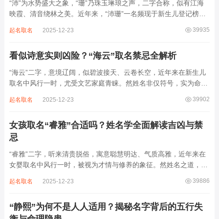
“沛”为水势盛大之象，“珊”乃珠玉琳琅之声，二字合称，似有江海
映霞、清音绕林之美。近年来，“沛珊”一名频现于新生儿登记榜
上，尤以女婴为多，取其灵动温润、才情出众之意。然姓名非止文
39935
起名取名
2025-12-23
雅符号，实为命理五行流转之枢纽。一字之选，关乎气场平衡。沛
属水，珊属金，金生水则势愈旺。若命...
看似诗意实则凶险？“海云”取名禁忌全解析
“海云”二字，意境辽阔，似碧波接天、云卷长空，近年来在新生儿
取名中风行一时，尤受文艺家庭青睐。然姓名非仅符号，实为命局
之延伸。若不顾八字寒暖燥湿，妄用“海云”，反成拖累。此名水势
39902
起名取名
2025-12-23
滔天，木浮无根，阴气过重，易致意志不坚、事业漂泊、健康受
损。男子用之多情志难定，女子用之则婚...
女孩取名“睿雅”合适吗？姓名学全面解读吉凶与禁
忌
“睿雅”二字，听来清贵脱俗，寓意聪慧明达、气质高雅，近年来在
女婴取名中风行一时，被视为才情与修养的象征。然姓名之道，贵
在因命施名，名若与八字相悖，纵然字字珠玑，也如履冰负薪，徒
39886
起名取名
2025-12-23
增心力。细察“睿雅”之局，实藏金水成势、火土受制之患，若不顾
命主根基，贸然启用，反易招来体弱多...
“静熙”为何不是人人适用？揭秘名字背后的五行失