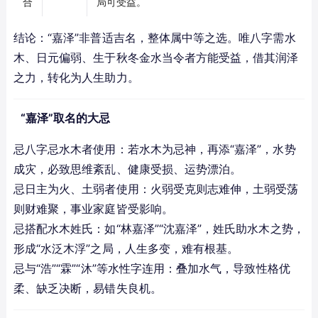
合
局可受益。
结论：“嘉泽”非普适吉名，整体属中等之选。唯八字需水
木、日元偏弱、生于秋冬金水当令者方能受益，借其润泽
之力，转化为人生助力。
“嘉泽”取名的大忌
忌八字忌水木者使用：若水木为忌神，再添“嘉泽”，水势
成灾，必致思维紊乱、健康受损、运势漂泊。
忌日主为火、土弱者使用：火弱受克则志难伸，土弱受荡
则财难聚，事业家庭皆受影响。
忌搭配水木姓氏：如“林嘉泽”“沈嘉泽”，姓氏助水木之势，
形成“水泛木浮”之局，人生多变，难有根基。
忌与“浩”“霖”“沐”等水性字连用：叠加水气，导致性格优
柔、缺乏决断，易错失良机。