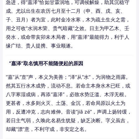
急进，得“嘉泽”恰如甘霖润地，可调候解燥，助其沉稳守
成。尤以出生在农历七月至十二月（申、酉、戌、亥、
子、丑月）者为宜，此时金冷水寒，木为疏土生火之需，
用之可收“水润木荣、贵气暗藏”之效。日主为甲乙木、壬
癸水，或命带亥卯未木局者，用“嘉泽”最能得力，利于人
缘广结、贵人提携、事业顺遂。
“嘉泽”取名慎用不能随便起的原因
“嘉”从“壴”声，本义为美善；“泽”从“水”，为润物之雨露。
然其五行水木成势，流动不息。若命主本身水木已旺，或
八字寒湿成病，再添“嘉泽”，必致水势泛滥、木浮无根。
更甚者，水多则火灭、土荡、金沉，若命局原以火土为
用，反遭冲克，志向难伸。音读“jiā zé”，声调上扬转缓，
若日主气弱，久唤此名易生犹疑，缺乏决断。字义虽吉，
却藏“漂”意，不利守成，非安定之名。