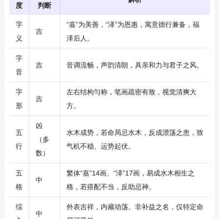
度
判断
字
“嘉”为美善，“泽”为恩惠，寓意德行兼备，福
吉
义
泽后人。
字
吉
音调流畅，声韵清朗，具亲和力与君子之风。
音
字
左右结构匀称，笔画疏密有致，视觉清爽大
吉
形
方。
凶
五
水木成势，若命局忌水木，反成漂荡之患，致
（多
行
气机不稳、运势起伏。
数）
五
繁体“嘉”14画、“泽”17画，易成水木相生之
中
格
格，若搭配不当，反助忌神。
综
外表吉祥，内藏动荡。非补益之名，仅特定命
中