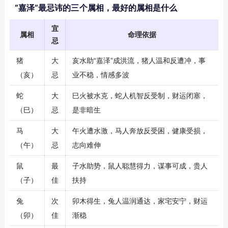
“嘉泽”最忌讳的三个属相，最好的属相是什么
宜
属相
命理依据
忌
猪
大
亥水助“嘉泽”成洪流，猪人温和反遭冲，事
（亥）
忌
业不稳，情感多波
蛇
大
巳火被水克，蛇人机智反受制，财运闭塞，
（巳）
忌
是非暗生
马
大
午火遭水激，马人奔放反受困，健康受损，
（午）
忌
志向难伸
鼠
最
子水助势，鼠人聪慧得力，谋事可成，贵人
（子）
佳
扶持
兔
次
卯木得生，兔人温润通达，家宅安宁，财运
（卯）
佳
渐稳