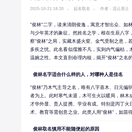
2025-10-21 18:20
起名取名
作者：流云居士
“俊林”二字，读来清朗俊逸，寓意才智出众、如
与少年英才的象征。然姓名之学，根在生辰八字
察“俊林”之局，实藏木盛火窒、金气受制之患，
多疾之忧。此名看似儒雅不凡，实则内气偏枯，
温婉之性。本文直剖命理内核，揭开“俊林”之名
俊林名字适合什么样的人，对哪种人是佳名
“俊林”乃木气主导之名，唯有八字喜木、日元偏
者为上。此时寒气未退，木可生火以暖局，林木
才华外显、贵人提携、学业有成。特别是丙丁火日
术、教育等需创意之业。此类人用“俊林”，如苗
俊林取名慎用不能随便起的原因