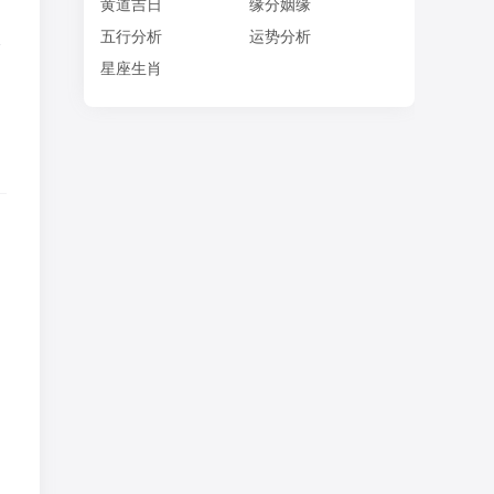
黄道吉日
缘分姻缘
火
五行分析
运势分析
、
星座生肖
场
，