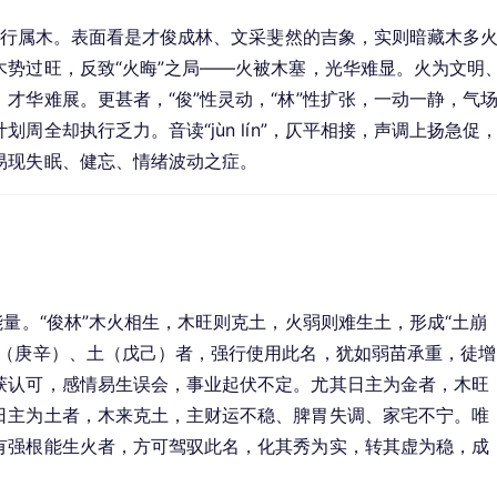
，五行属木。表面看是才俊成林、文采斐然的吉象，实则暗藏木多
势过旺，反致“火晦”之局——火被木塞，光华难显。火为文明
才华难展。更甚者，“俊”性灵动，“林”性扩张，一动一静，气
周全却执行乏力。音读“jùn lín”，仄平相接，声调上扬急促
易现失眠、健忘、情绪波动之症。
能量。“俊林”木火相生，木旺则克土，火弱则难生土，形成“土崩
金（庚辛）、土（戊己）者，强行使用此名，犹如弱苗承重，徒增
获认可，感情易生误会，事业起伏不定。尤其日主为金者，木旺
日主为土者，木来克土，主财运不稳、脾胃失调、家宅不宁。唯
有强根能生火者，方可驾驭此名，化其秀为实，转其虚为稳，成