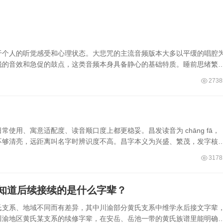
于个人的听觉感受和心理状态。大悲咒的主流音频版本大多以平缓的唱腔
锐的音效和急促的鼓点，这类音频本身具备静心的基础特质。睡前思绪繁
2738
使用、寓意适配度、读音顺口度上都更稳妥。昌发读音为 chāng fā，
不够清亮，远距离叫名字时辨识度不高。昌字本义为兴盛、繁茂，发字核
3178
知道后续接续的是什么字辈？
氏支系、地域不同而有差异，其中川渝部分黄氏支系中维学永后接文字辈
川渝地区黄氏某支系的续修字辈，在安岳、岳池一带的黄氏族谱里能明确