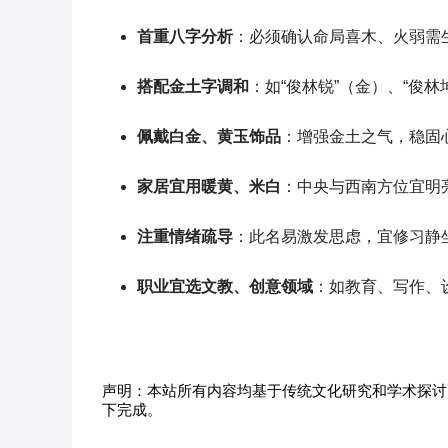
首重八字分析
：必须确认命局喜木、火弱需
搭配金土字调和
：如“俊林锐”（金）、“俊
佩戴白金、黄玉饰品
：增强金土之气，稳固
家居宜用暖黄、米白
：中央与西南方位宜明
注重情绪疏导
：此名易激发思虑，宜修习静
职业宜选文教、创意领域
：如教育、写作、
声明：本站所有内容均基于传统文化研究和学术探讨
下完成。