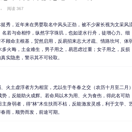
阅读 367
林挺秀，近年来在男婴取名中风头正劲，被不少家长视为文采风
，名若与命相悖，纵然字字珠玑，也如逆水行舟，徒增心力。细
若不顾命主根基，贸然启用，反易招来志大才疏、情路坎坷、体
木多火晦，土金难生，男子用之，易思虑过重；女子用之，反损
的真实隐患，警示其不可轻取。
弱、火土虚浮者方为相宜，尤以生于冬春之交（农历十月至二月
成势，反能助火成辉。若命局以木为用、火为食伤，得此名可助
主身弱者，得“林”木生扶而不枯，反能激发灵感，利于文学、
得春雨，顺势而发，前途可期。