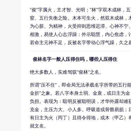
“俊”字属火，主才智、光明；“林”字双木成林
窒、五行失衡之险。木本可生火，然双木成林，木
为心脏、为精神，火受抑则思维迟滞、心神不宁、
相激，易使人心志浮躁：外示聪慧，内心焦虑，计划
若命主元神不足，反被名字带动心浮气躁，久之
俊林名字一般人压得住吗，哪些人压得住
绝大多数人，实难驾驭“俊林”之名。
所谓“压不住”，即命局无法承载名字所带的五行
金折”之象。若八字本身土弱、金衰，或日主为
负担。表现为：聪明反被聪明误，才华外露却难
克金，主压力大、小人多、呼吸道或骨骼易损；
有日主为火（丙丁）且得令得地，或木（甲乙）
就文名。