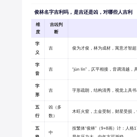
俊林名字吉利吗，是吉还是凶，对哪些人吉利
维
吉凶判
度
断
字
吉
俊为才俊，林为成材，寓意才智超
义
字
吉
“jùn lín”，仄平相接，音调清
音
字
吉
字形疏朗，结构清秀，视觉上具书
形
五
凶（多
木旺火窒，土金受制，财星受损，
行
数）
五
按繁体“俊林”（9+8画）计：人
中
格
早年压力大，中年方可渐稳。