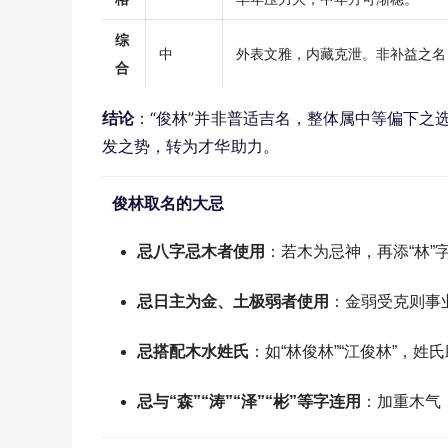
综
中
外表文雅，内藏克泄。非补益之名
合
结论
：“俊林”并非普适吉名，整体属中等偏下之
发之势，转为才华助力。
俊林取名的大忌
忌八字忌木者使用
：若木为忌神，再添“林
忌日主为金、土极弱者使用
：金弱受克则事
忌搭配木水姓氏
：如“林俊林”“江俊林”，
忌与“森”“涛”“泽”“彬”等字连用
：加重木气