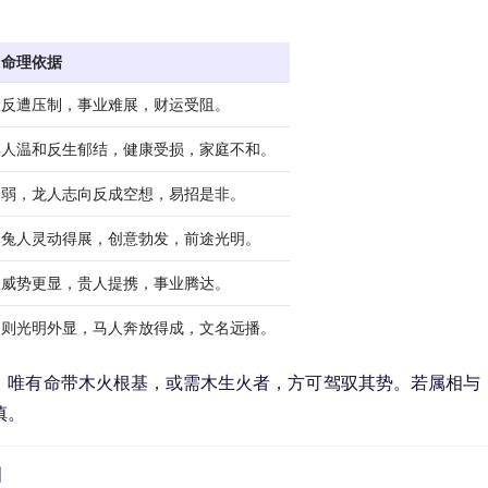
命理依据
恳反遭压制，事业难展，财运受阻。
羊人温和反生郁结，健康受损，家庭不和。
力弱，龙人志向反成空想，易招是非。
，兔人灵动得展，创意勃发，前途光明。
人威势更显，贵人提携，事业腾达。
助则光明外显，马人奔放得成，文名远播。
。唯有命带木火根基，或需木生火者，方可驾驭其势。若属相与
慎。
利