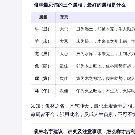
俊林最忌讳的三个属相，最好的属相是什么
属相
宜忌
牛（丑）
大忌
丑为湿土，却被木克，牛人勤
羊（未）
大忌
未为燥土，木来克之则土崩，
龙（辰）
大忌
辰为水库，木来克土，土制水
兔（卯）
最佳
卯为木之旺地，俊林顺势而起
虎（寅）
次佳
寅为木之禄地，俊林助势，虎
马（午）
次佳
午为火之旺地，木生火，火得
须知：俊林之名，木气冲天，最忌土虚金弱之相
命局皆不合，强用此名，反成人生负累，不可不
俊林名字建议、讲究及注意事项，怎么样才吉