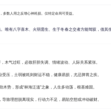
，多数人用之反增心神耗损。仅特定命局可受益。
选。唯有八字喜木、火弱需生、生于冬春之交者方能驾驭，借其
”字，木气过旺，必致肝胆失调、情绪波动、人际关系紧张。
业受压，土弱被耗则财运不稳，健康易损，尤忌脾胃之疾。
姓氏助木势，形成“林海泛滥”之象，人生多动荡，根基难固。
，导致理想脱离现实，行动力不足，易陷空想或冲动破财。