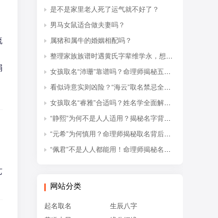
是不是家里老人死了运气就不好了？
男马女鼠适合做夫妻吗？
流
属猪和属牛的婚姻相配吗？
整理家族族谱时遇黄氏字辈维学永，想知道后续接续的是什么字辈？
弱
女孩取名“沛珊”靠谱吗？命理师揭秘五行隐患与适配命格
看似诗意实则凶险？“海云”取名禁忌全解析
女孩取名“睿雅”合适吗？姓名学全面解读吉凶与禁忌
“静熙”为何不是人人适用？揭秘名字背后的五行失衡与命理隐患
“元希”为何慎用？命理师揭秘取名背后的五行忌讳
）
“佩君”不是人人都能用！命理师揭秘名字背后的五行杀局与取名禁忌
艺
网站分类
起名取名
生辰八字