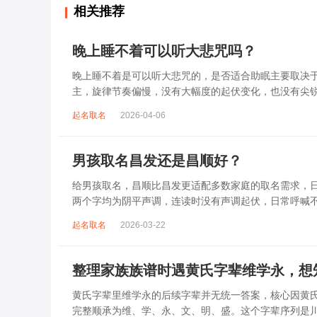
相关推荐
晚上睡不着可以听大悲咒吗？
晚上睡不着是可以听大悲咒的，是否适合助眠主要取决
主，旋律节奏偏慢，没有大幅度的起伏变化，也没有尖
杂、心里焦躁时，轻柔播放大悲咒，能减少大脑胡...
起名取名
2026-04-06
男孩取名昌发还是昌顺好？
给男孩取名，昌顺比昌发更适配多数家庭的取名需求，日常
两个字均为阴平声调，连读时没有声调起伏，日常呼喊
指向发财、发迹，两个字组合的核心寓...
起名取名
2026-03-22
整理家族族谱时遇黄氏字辈维学永，想
黄氏字辈里维学永的后续字辈并无统一答案，核心因黄
完整顺承为维、学、永、文、明、盛。这个字辈序列是