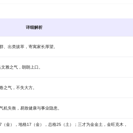
详细解析
群、出类拔萃，寄寓家长厚望。
越，具文雅之气，朗朗上口。
卷之气，不失大方。
气机失衡，易致健康与事业隐患。
格17（金），地格17（金），总格25（土）；三才为金金土，金旺克木，