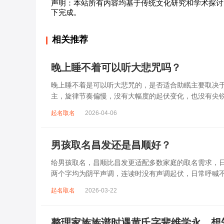
声明：本站所有内容均基于传统文化研究和学术探讨
下完成。
相关推荐
晚上睡不着可以听大悲咒吗？
晚上睡不着是可以听大悲咒的，是否适合助眠主要取决
主，旋律节奏偏慢，没有大幅度的起伏变化，也没有尖
杂、心里焦躁时，轻柔播放大悲咒，能减少大脑胡...
起名取名
2026-04-06
男孩取名昌发还是昌顺好？
给男孩取名，昌顺比昌发更适配多数家庭的取名需求，日常
两个字均为阴平声调，连读时没有声调起伏，日常呼喊
指向发财、发迹，两个字组合的核心寓...
起名取名
2026-03-22
整理家族族谱时遇黄氏字辈维学永，想