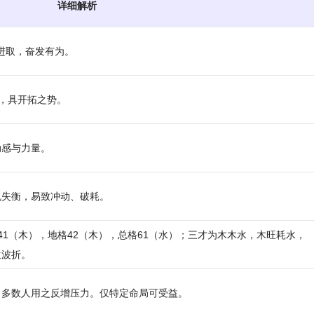
详细解析
极进取，奋发有为。
有力，具开拓之势。
动感与力量。
机失衡，易致冲动、破耗。
人格41（木），地格42（木），总格61（水）；三才为木木水，木旺耗水，
生波折。
，多数人用之反增压力。仅特定命局可受益。