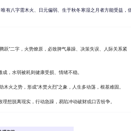
。唯有八字需木火、日元偏弱、生于秋冬寒湿之月者方能受益，
“腾跃”二字，火势燎原，必致脾气暴躁、决策失误、人际关系紧
难成，水弱被耗则健康受损、情绪不稳。
姓氏助木火之势，形成“木焚火烈”之象，人生多动荡，根基难固。
致理想脱离现实，行动急躁，易陷冲动破财或口舌纷争。