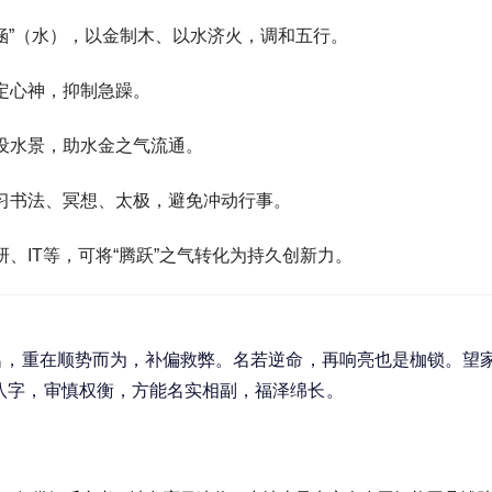
跃涵”（水），以金制木、以水济火，调和五行。
定心神，抑制急躁。
设水景，助水金之气流通。
习书法、冥想、太极，避免冲动行事。
、IT等，可将“腾跃”之气转化为持久创新力。
名，重在顺势而为，补偏救弊。名若逆命，再响亮也是枷锁。望
八字，审慎权衡，方能名实相副，福泽绵长。