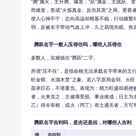
“腾”属火，主升腾、爆发；“跃”属金，主跳跃
而难发，形成“火炼真金、反伤其质”之局。更甚者
使人心神不宁：志向高远却根基不稳，行动频繁却难
弱，反被名字带动气血上冲，久之易现失眠、焦
腾跃名字一般人压得住吗，哪些人压得住
多数人，实难镇住“腾跃”二字。
所谓“压不住”，是指命格无法承载名字带来的五
旺金熔、水涸木焚”之象。若八字原局金弱、火
苗承巨石，不堪重负。表现为：精力旺盛却易挫
者，火来克之，主健康受损、事业难成；日主为
乙）得令有根，或火（丙丁）有土通关者，方可
腾跃名字吉利吗，是吉还是凶，对哪些人吉利
维
吉凶判