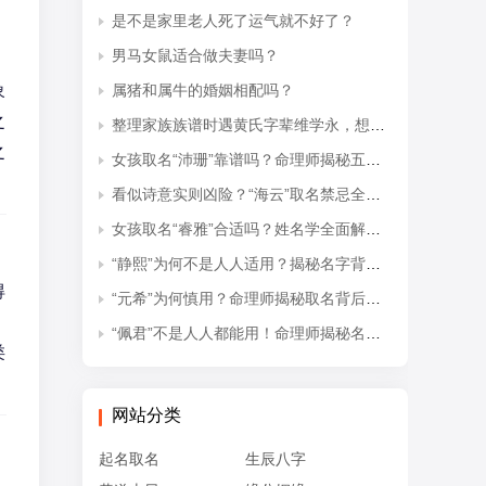
是不是家里老人死了运气就不好了？
男马女鼠适合做夫妻吗？
象
属猪和属牛的婚姻相配吗？
之
整理家族族谱时遇黄氏字辈维学永，想知道后续接续的是什么字辈？
之
女孩取名“沛珊”靠谱吗？命理师揭秘五行隐患与适配命格
看似诗意实则凶险？“海云”取名禁忌全解析
女孩取名“睿雅”合适吗？姓名学全面解读吉凶与禁忌
“静熙”为何不是人人适用？揭秘名字背后的五行失衡与命理隐患
得
“元希”为何慎用？命理师揭秘取名背后的五行忌讳
“佩君”不是人人都能用！命理师揭秘名字背后的五行杀局与取名禁忌
类
网站分类
起名取名
生辰八字