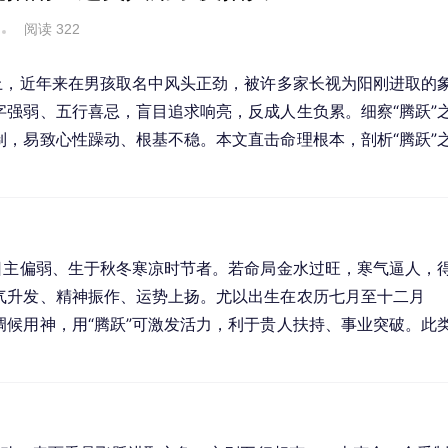
阅读 322
上，近年来在男孩取名中风头正劲，被许多家长视为阳刚进取的
强弱、五行喜忌，盲目追求响亮，反成人生负累。细察“腾跃”
，易致心性躁动、根基不稳。本文直击命理根本，剖析“腾跃”
日主偏弱、生于秋冬寒凉时节者。若命局金水过旺，寒气逼人，
气升发、精神振作、运势上扬。尤以出生在农历七月至十二月
候用神，用“腾跃”可激发活力，利于贵人扶持、事业突破。此