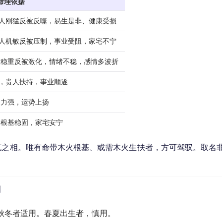
命理依据
虎人刚猛反被反噬，易生是非、健康受损
猴人机敏反被压制，事业受阻，家宅不宁
人稳重反被激化，情绪不稳，感情多波折
助，贵人扶持，事业顺遂
动力强，运势上扬
，根基稳固，家宅安宁
克之相。唯有命带木火根基、或需木火生扶者，方可驾驭。取名
利
秋冬者适用。春夏出生者，慎用。