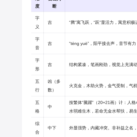
度
断
字
吉
“腾”寓飞跃，“跃”显活力，寓意积
义
字
吉
“téng yuè”，阳平接去声，音节
音
字
吉
结构紧凑，笔画刚劲，视觉上充满
形
五
凶（多
火克金，木助火势，金气受制，气
行
数）
五
按繁体“騰躍”（20+21画）计：
中
格
水弱难生木，若命无金水帮扶，易
综
中下
外显强势，内藏冲突。非补益之名
合