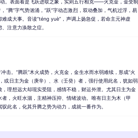
、变动。表面看是飞跃进取之象，实则五行相克——火克金，金受
，“腾”字气势汹涌，“跃”字动态激烈，双动叠加，气机过浮，易
成大事。音读“téng yuè”，声调上扬急促，若命主元神虚
虑、注意力涣散之症。
行冲击。“腾跃”木火成势，火克金，金生水而水弱难续，形成“火
旺，或日主为金（庚辛）、水（壬癸）者，强行使用此名，犹如弱
败，理想远大却现实受阻，感情不稳，财运外泄。尤其日主为金
水者，火旺水涸，主精神压抑、情绪波动。唯有日主为木（甲
驾驭此名，化其升腾之势为动力，成就一番作为。