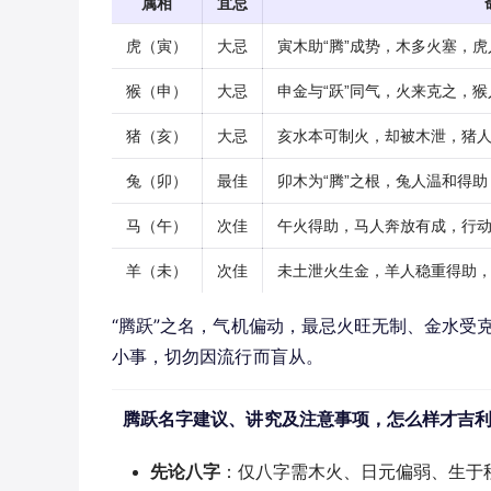
属相
宜忌
虎（寅）
大忌
寅木助“腾”成势，木多火塞，
猴（申）
大忌
申金与“跃”同气，火来克之，
猪（亥）
大忌
亥水本可制火，却被木泄，猪
兔（卯）
最佳
卯木为“腾”之根，兔人温和得
马（午）
次佳
午火得助，马人奔放有成，行
羊（未）
次佳
未土泄火生金，羊人稳重得助
“腾跃”之名，气机偏动，最忌火旺无制、金水受
小事，切勿因流行而盲从。
腾跃名字建议、讲究及注意事项，怎么样才吉
先论八字
：仅八字需木火、日元偏弱、生于