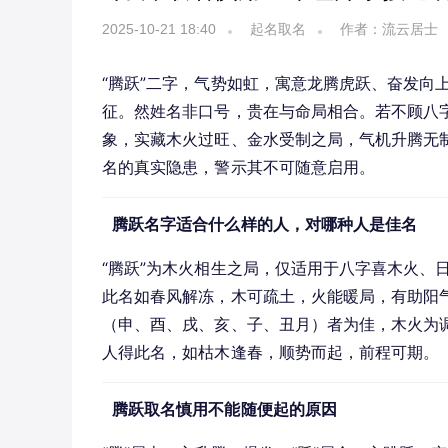
2025-10-21 18:40
起名取名
作者：流云居士
“腾跃”二字，气势如虹，寓意龙腾虎跃、奋发向
征。然姓名非口号，贵在与命局相合。若不顾八字
象，实藏木火过旺、金水受制之局，气机升腾无制
名的真实隐患，警示其不可随意启用。
腾跃名字适合什么样的人，对哪种人是佳名
“腾跃”为木火相生之局，仅适用于八字喜木火、
此名如春风解冻，木可疏土，火能暖局，有助阳
（申、酉、戌、亥、子、丑月）者为佳，木火为调
人得此名，如枯木逢春，顺势而起，前程可期。
腾跃取名慎用不能随便起的原因