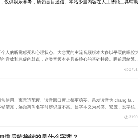
，仅供娱乐参考，请勿盲目迷信。本站少量内容在人工智能工具辅
于个人的听觉感受和心理状态。大悲咒的主流音频版本大多以平缓的唱腔
锐的音效和急促的鼓点，这类音频本身具备静心的基础特质。睡前思绪繁
2751
使用、寓意适配度、读音顺口度上都更稳妥。昌发读音为 chāng fā，
不够清亮，远距离叫名字时辨识度不高。昌字本义为兴盛、繁茂，发字核
3190
知道后续接续的是什么字辈？