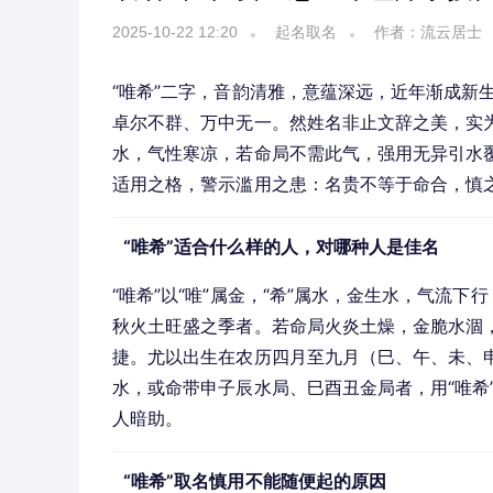
2025-10-22 12:20
起名取名
作者：流云居士
“唯希”二字，音韵清雅，意蕴深远，近年渐成新生
卓尔不群、万中无一。然姓名非止文辞之美，实为
水，气性寒凉，若命局不需此气，强用无异引水覆
适用之格，警示滥用之患：名贵不等于命合，慎
“唯希”适合什么样的人，对哪种人是佳名
“唯希”以“唯”属金，“希”属水，金生水，气流
秋火土旺盛之季者。若命局火炎土燥，金脆水涸，
捷。尤以出生在农历四月至九月（巳、午、未、
水，或命带申子辰水局、巳酉丑金局者，用“唯希
人暗助。
“唯希”取名慎用不能随便起的原因