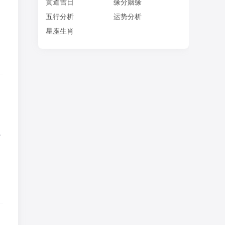
黄道吉日
缘分姻缘
，
五行分析
运势分析
、
星座生肖
强