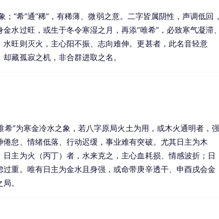
之象；“希”通“稀”，有稀薄、微弱之意。二字皆属阴性，声调低回
金水过旺，或生于冬令寒湿之月，再添“唯希”，必致寒气凝滞
；水旺则灭火，主心阳不振、志向难伸。更甚者，此名音轻意
，却藏孤寂之机，非合群进取之名。
“唯希”为寒金冷水之象，若八字原局火土为用，或木火通明者，
神倦怠、情绪低落、行动迟缓，事业难有突破。尤其日主为木
；日主为火（丙丁）者，水来克之，主心血耗损、情感波折；日
虑过重。唯有日主为金水且身强，或命带庚辛透干、申酉戌会金
之局。