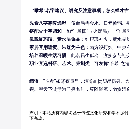
“唯希”名字建议、讲究及注意事项，怎么样才
先看八字寒暖燥湿
：仅命局需金水、日元偏弱、
搭配火土字调和
：如“唯希阳”（火暖局）、“唯
佩戴红玛瑙、黄水晶饰品
：红玛瑙补火，黄水晶
家居宜用暖黄、朱红为主色
：南方设灯烛，中央
培养温暖生活习惯
：此名易生孤冷，宜多参与社
职业宜选科研、艺术、策划类
：可发挥“唯希”
结语
：“唯希”如寒夜孤星，清冷高贵却易伤身。
锁。望天下父母为子择名时，莫随潮流，勿贪清
声明：本站所有内容均基于传统文化研究和学术探讨
下完成。