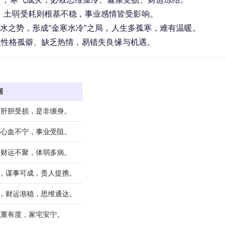
，土弱受耗则根基不稳，事业感情皆受影响。
助金水之势，形成“金寒水冷”之局，人生多孤寒，难有温暖。
致性格孤僻、缺乏热情，易错失良缘与机遇。
据
，肝胆受损，是非缠身。
，心血不宁，事业受阻。
，财运不聚，体弱多病。
助，谋事可成，贵人提携。
灵，财运渐稳，思维通达。
稳重有度，家宅安宁。