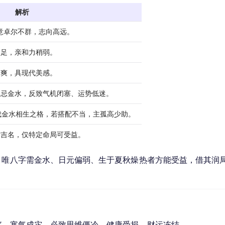
解析
寓意卓尔不群，志向高远。
不足，亲和力稍弱。
清爽，具现代美感。
局忌金水，反致气机闭塞、运势低迷。
，易成金水相生之格，若搭配不当，主孤高少助。
适吉名，仅特定命局可受益。
。唯八字需金水、日元偏弱、生于夏秋燥热者方能受益，借其润
希”，寒气成灾，必致思维僵冷、健康受损、财运冻结。