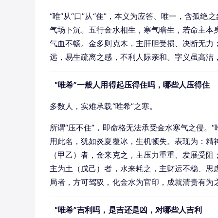
“唯”从“口”从“隹”，本义为应答、唯一，含孤绝
气场下沉。五行金水相生，寒气暗生，若命主本身
气血不畅。金多则克木，主肝胆受损、决断无力
远，易生疏离之感，不利人际亲和。字义虽高洁
“唯希”一般人用得起压得住吗，哪些人压得住
多数人，实难承载“唯希”之寒。
所谓“压不住”，即命格无法承受金水寒气之侵。
用此名，犹如炎夏覆冰，生机顿失。表现为：精
（甲乙）者，金来克之，主压力重重、发展受阻
主为土（戊己）者，水来耗之，主财运不稳、思
局者，方可驾驭，化金水为官印，成就清贵有为
“唯希”吉利吗，是吉还是凶，对哪些人吉利