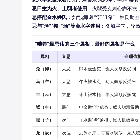
忌日主为火、土弱者使用
：火弱受克则心志不振
忌搭配金水姓氏
：如“沈唯希”“江唯希”，姓氏
忌与“泽”“铭”“涵”等金水字连用
：叠加寒气，导
“唯希”最忌讳的三个属相，最好的属相是什么
属相
宜忌
命理依
兔（卯）
大忌
卯木被金克，兔人灵动反受制
马（午）
大忌
午火被水克，马人奔放反受压
羊（未）
大忌
未土被水耗，羊人温顺反多忧
猴（申）
最佳
申金助“唯”成势，猴人聪慧得
鼠（子）
次佳
子水助“希”通根，鼠人机敏更
龙（辰）
次佳
辰为水库，可蓄水调候，龙人