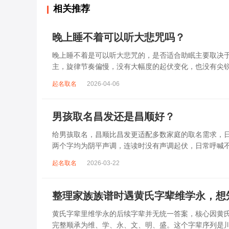
相关推荐
晚上睡不着可以听大悲咒吗？
晚上睡不着是可以听大悲咒的，是否适合助眠主要取决
主，旋律节奏偏慢，没有大幅度的起伏变化，也没有尖
杂、心里焦躁时，轻柔播放大悲咒，能减少大脑胡...
起名取名
2026-04-06
男孩取名昌发还是昌顺好？
给男孩取名，昌顺比昌发更适配多数家庭的取名需求，日常
两个字均为阴平声调，连读时没有声调起伏，日常呼喊
指向发财、发迹，两个字组合的核心寓...
起名取名
2026-03-22
整理家族族谱时遇黄氏字辈维学永，想
黄氏字辈里维学永的后续字辈并无统一答案，核心因黄
完整顺承为维、学、永、文、明、盛。这个字辈序列是