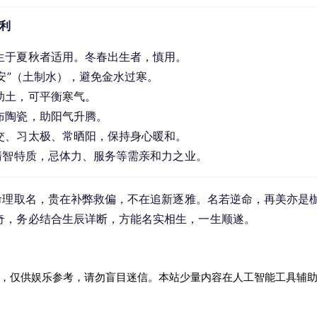
吉利
生于夏秋者适用。冬春出生者，慎用。
希安”（土制水），避免金水过寒。
助土，可平衡寒气。
布陶瓷，助阳气升腾。
交、习太极、常晒阳，保持身心暖和。
之清智特质，忌体力、服务等需亲和力之业。
命理取名，贵在补弊救偏，不在追新逐雅。名若逆命，再美亦是
奇，务必结合生辰详断，方能名实相生，一生顺遂。
，仅供娱乐参考，请勿盲目迷信。本站少量内容在人工智能工具辅