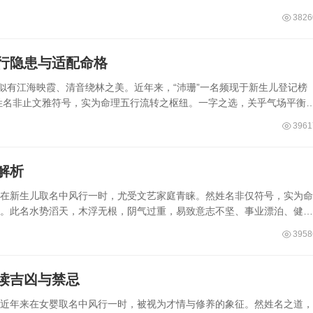
3826
五行隐患与适配命格
，似有江海映霞、清音绕林之美。近年来，“沛珊”一名频现于新生儿登记榜
姓名非止文雅符号，实为命理五行流转之枢纽。一字之选，关乎气场平衡
3961
解析
来在新生儿取名中风行一时，尤受文艺家庭青睐。然姓名非仅符号，实为命
累。此名水势滔天，木浮无根，阴气过重，易致意志不坚、事业漂泊、健康
3958
读吉凶与禁忌
，近年来在女婴取名中风行一时，被视为才情与修养的象征。然姓名之道，