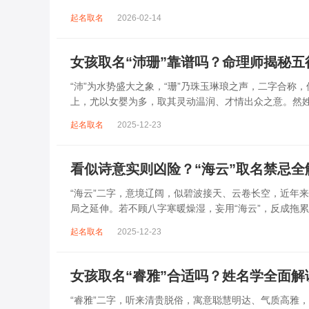
到，后续还跟着纲、常、任、本、初，再往后是...
起名取名
2026-02-14
女孩取名“沛珊”靠谱吗？命理师揭秘
“沛”为水势盛大之象，“珊”乃珠玉琳琅之声，二字合称
上，尤以女婴为多，取其灵动温润、才情出众之意。然
沛属水，珊属金，金生水则势愈旺。若命...
起名取名
2025-12-23
看似诗意实则凶险？“海云”取名禁忌全
“海云”二字，意境辽阔，似碧波接天、云卷长空，近年
局之延伸。若不顾八字寒暖燥湿，妄用“海云”，反成拖
受损。男子用之多情志难定，女子用之则婚...
起名取名
2025-12-23
女孩取名“睿雅”合适吗？姓名学全面解
“睿雅”二字，听来清贵脱俗，寓意聪慧明达、气质高雅