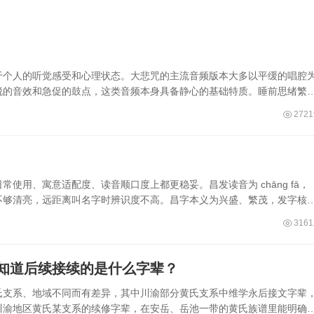
于个人的听觉感受和心理状态。大悲咒的主流音频版本大多以平缓的唱腔
锐的音效和急促的鼓点，这类音频本身具备静心的基础特质。睡前思绪繁
2721
使用、寓意适配度、读音顺口度上都更稳妥。昌发读音为 chāng fā，
不够清亮，远距离叫名字时辨识度不高。昌字本义为兴盛、繁茂，发字核
3161
知道后续接续的是什么字辈？
氏支系、地域不同而有差异，其中川渝部分黄氏支系中维学永后接文字辈
川渝地区黄氏某支系的续修字辈，在安岳、岳池一带的黄氏族谱里能明确