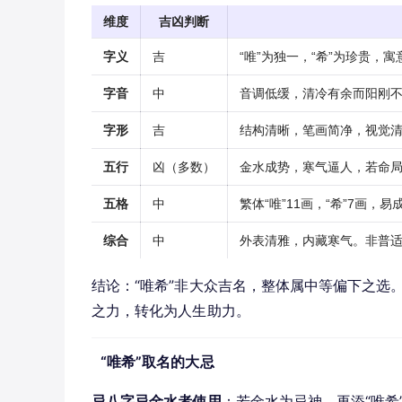
维度
吉凶判断
字义
吉
“唯”为独一，“希”为珍贵，
字音
中
音调低缓，清冷有余而阳刚
字形
吉
结构清晰，笔画简净，视觉
五行
凶（多数）
金水成势，寒气逼人，若命
五格
中
繁体“唯”11画，“希”7画
综合
中
外表清雅，内藏寒气。非普
结论：“唯希”非大众吉名，整体属中等偏下之选
之力，转化为人生助力。
“唯希”取名的大忌
忌八字忌金水者使用
：若金水为忌神，再添“唯