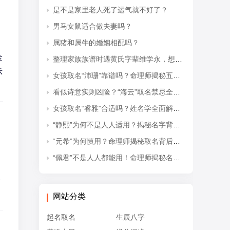
是不是家里老人死了运气就不好了？
男马女鼠适合做夫妻吗？
属猪和属牛的婚姻相配吗？
金
整理家族族谱时遇黄氏字辈维学永，想知道后续接续的是什么字辈？
示
女孩取名“沛珊”靠谱吗？命理师揭秘五行隐患与适配命格
看似诗意实则凶险？“海云”取名禁忌全解析
女孩取名“睿雅”合适吗？姓名学全面解读吉凶与禁忌
“静熙”为何不是人人适用？揭秘名字背后的五行失衡与命理隐患
“元希”为何慎用？命理师揭秘取名背后的五行忌讳
“佩君”不是人人都能用！命理师揭秘名字背后的五行杀局与取名禁忌
贵
网站分类
起名取名
生辰八字