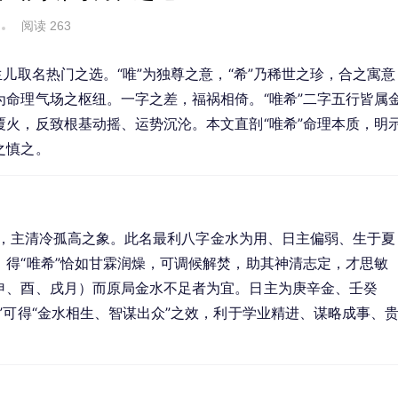
阅读 263
儿取名热门之选。“唯”为独尊之意，“希”乃稀世之珍，合之寓意
命理气场之枢纽。一字之差，福祸相倚。“唯希”二字五行皆属
火，反致根基动摇、运势沉沦。本文直剖“唯希”命理本质，明
之慎之。
下行，主清冷孤高之象。此名最利八字金水为用、日主偏弱、生于夏
得“唯希”恰如甘霖润燥，可调候解焚，助其神清志定，才思敏
申、酉、戌月）而原局金水不足者为宜。日主为庚辛金、壬癸
”可得“金水相生、智谋出众”之效，利于学业精进、谋略成事、