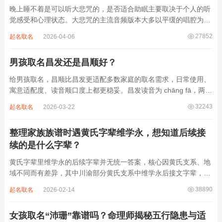
晚上睡不着是可以听大悲咒的，是否适合助眠主要取决于个人的听
觉感受和心理状态。大悲咒的主流音频版本大多以平缓的唱腔为
主，旋律节奏偏慢，没有大幅度的起伏变化，也没有尖锐的音效和
27852
起名取名
2026-04-06
急促的鼓点，这类音频本身具备静心的基础特质。睡前思绪繁杂、
心里焦躁时，轻柔播放大悲咒，能减少大脑胡...
男孩取名昌发还是昌顺好？
给男孩取名，昌顺比昌发更适配多数家庭的取名需求，日常使用、
寓意适配度、读音顺口度上都更稳妥。昌发读音为 chāng fā，两个
字均为阴平声调，连读时没有声调起伏，日常呼喊不够清亮，远距
32243
起名取名
2026-03-22
离叫名字时辨识度不高。昌字本义为兴盛、繁茂，发字核心指向发
财、发迹，两个字组合的核心寓...
整理家族族谱时遇黄氏字辈维学永，想知道后续接
续的是什么字辈？
黄氏字辈里维学永的后续字辈并无统一答案，核心因黄氏支系、地
域不同而有差异，其中川渝部分黄氏支系中维学永后接文字辈，完
整顺承为维、学、永、文、明、盛。这个字辈序列是川渝地区黄氏
38890
起名取名
2026-02-14
某支系的续修字辈，在安岳、岳池一带的黄氏族谱里能明确查到，
后续还跟着纲、常、任、本、初，再往后是...
女孩取名“沛珊”靠谱吗？命理师揭秘五行隐患与适