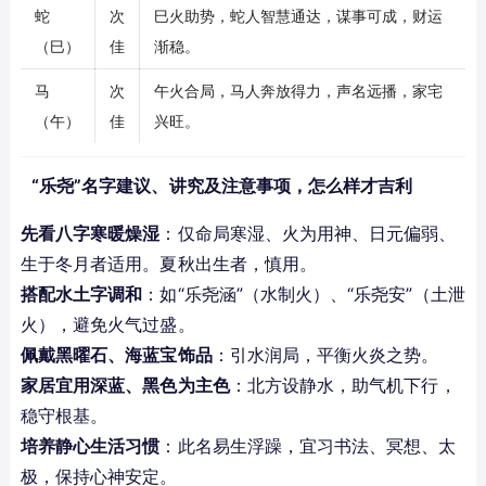
蛇
次
巳火助势，蛇人智慧通达，谋事可成，财运
（巳）
佳
渐稳。
马
次
午火合局，马人奔放得力，声名远播，家宅
（午）
佳
兴旺。
“乐尧”名字建议、讲究及注意事项，怎么样才吉利
先看八字寒暖燥湿
：仅命局寒湿、火为用神、日元偏弱、
生于冬月者适用。夏秋出生者，慎用。
搭配水土字调和
：如“乐尧涵”（水制火）、“乐尧安”（土泄
火），避免火气过盛。
佩戴黑曜石、海蓝宝饰品
：引水润局，平衡火炎之势。
家居宜用深蓝、黑色为主色
：北方设静水，助气机下行，
稳守根基。
培养静心生活习惯
：此名易生浮躁，宜习书法、冥想、太
极，保持心神安定。