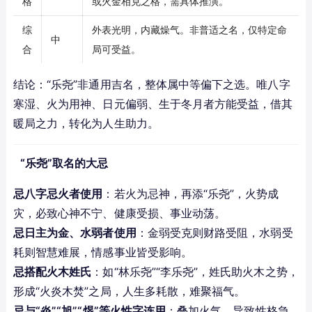
格
或火金相克之格，需具体推演。
综
外表光明，内藏燥气。非普适之名，仅特定命
中
合
局可受益。
结论：“乐尧”非通用吉名，整体属中等偏下之选。唯八字
寒湿、火为用神、日元偏弱、生于冬月者方能受益，借其
暖局之力，转化为人生助力。
“乐尧”取名的大忌
忌八字忌火者使用
：若火为忌神，再添“乐尧”，火势成
灾，必致心神不宁、健康受损、事业动荡。
忌日主为金、水弱者使用
：金弱受克则财路受阻，水弱受
耗则智慧难展，情感事业皆受影响。
忌搭配火木姓氏
：如“林乐尧”“李乐尧”，姓氏助火木之势，
形成“火炎木焚”之局，人生多耗散，难聚福气。
忌与“炎”“旭”“煜”等火性字连用
：叠加火气，导致性格急