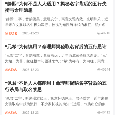
“静熙”为何不是人人适用？揭秘名字背后的五行失
衡与命理隐患
“静熙”二字，音韵柔美，意境安宁，寓意文雅内敛、光明和乐，近
年来在女婴取名中极为流行，被视为知性与祥和的象征。然姓名命
理讲究因人而异，名若不合命局，再温婉也成负担。细究“静熙”之
40210
起名取名
2025-12-23
象，实藏金水偏寒、火气受制之弊，若不顾八字强弱，盲目套用，
反易引发体弱多病、意志不坚、事业难...
“元希”为何慎用？命理师揭秘取名背后的五行忌讳
“元希”二字，音韵清越，意蕴深远，近年渐成家长取名新宠。“元”
为始、为尊，象征根本与领袖之气；“希”为稀有、为向往，寓意卓
尔不群、心怀大志。组合而成，“元希”似有天纵之才、贵不可言之
40244
起名取名
2025-12-23
象。然姓名非止文雅，实为命理气场之枢纽。一字之选，关乎运途
起伏。“元”属木，“希”藏水火...
“佩君”不是人人都能用！命理师揭秘名字背后的五
行杀局与取名禁忌
“佩君”二字，听来温雅如玉，寓意怀德佩玉、君子端方，近年来在
女孩取名中颇为流行，不少家长视其为知书达理、气质出众的象
征。然姓名之学，根在八字，名若逆势而行，再文雅也成负累。细
40412
起名取名
2025-12-23