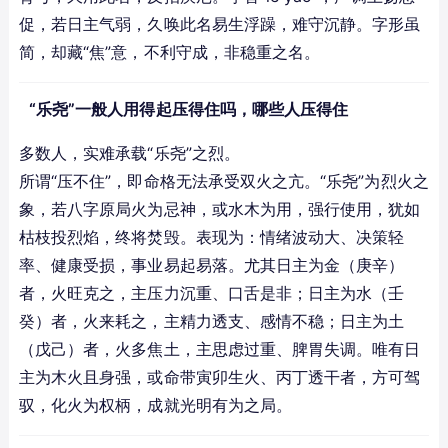
促，若日主气弱，久唤此名易生浮躁，难守沉静。字形虽
简，却藏“焦”意，不利守成，非稳重之名。
“乐尧”一般人用得起压得住吗，哪些人压得住
多数人，实难承载“乐尧”之烈。
所谓“压不住”，即命格无法承受双火之亢。“乐尧”为烈火之
象，若八字原局火为忌神，或水木为用，强行使用，犹如
枯枝投烈焰，终将焚毁。表现为：情绪波动大、决策轻
率、健康受损，事业易起易落。尤其日主为金（庚辛）
者，火旺克之，主压力沉重、口舌是非；日主为水（壬
癸）者，火来耗之，主精力透支、感情不稳；日主为土
（戊己）者，火多焦土，主思虑过重、脾胃失调。唯有日
主为木火且身强，或命带寅卯生火、丙丁透干者，方可驾
驭，化火为权柄，成就光明有为之局。