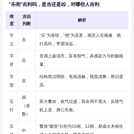
“乐尧”吉利吗，是吉还是凶，对哪些人吉利
维
吉凶
解析
度
判断
字
“乐”为喜悦，“尧”为圣君，寓意人生顺遂、德
吉
义
行高尚，寄望深远。
字
音调上扬清亮，富有朝气，具感染力与积极能
吉
音
量。
字
结构简洁明快，笔画流畅，视觉清爽，辨识度
吉
形
高。
凶
五
双火叠加，炎气过盛，若命局不需火，反致气
（多
行
机上逆、身心失衡。
数）
五
繁体“樂堯”分别为15画、12画，易成火木相生
中