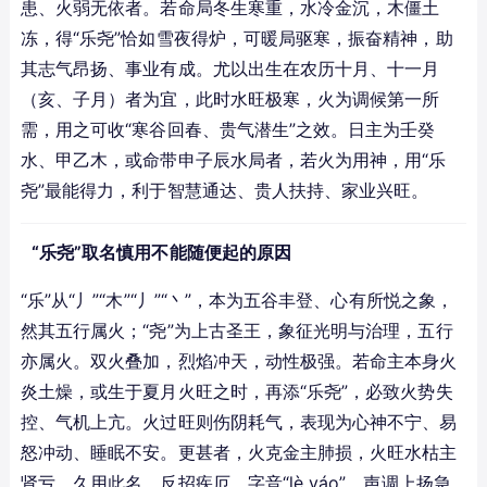
患、火弱无依者。若命局冬生寒重，水冷金沉，木僵土
冻，得“乐尧”恰如雪夜得炉，可暖局驱寒，振奋精神，助
其志气昂扬、事业有成。尤以出生在农历十月、十一月
（亥、子月）者为宜，此时水旺极寒，火为调候第一所
需，用之可收“寒谷回春、贵气潜生”之效。日主为壬癸
水、甲乙木，或命带申子辰水局者，若火为用神，用“乐
尧”最能得力，利于智慧通达、贵人扶持、家业兴旺。
“乐尧”取名慎用不能随便起的原因
“乐”从“丿”“木”“丿”“丶”，本为五谷丰登、心有所悦之象，
然其五行属火；“尧”为上古圣王，象征光明与治理，五行
亦属火。双火叠加，烈焰冲天，动性极强。若命主本身火
炎土燥，或生于夏月火旺之时，再添“乐尧”，必致火势失
控、气机上亢。火过旺则伤阴耗气，表现为心神不宁、易
怒冲动、睡眠不安。更甚者，火克金主肺损，火旺水枯主
肾亏，久用此名，反招疾厄。字音“lè yáo”，声调上扬急