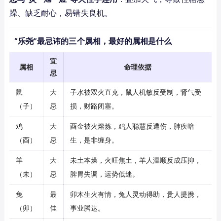
躁、缺乏耐心，易错失良机。
“乐尧”最忌讳的三个属相，最好的属相是什么
宜
属相
命理依据
忌
鼠
大
子水被双火直克，鼠人机敏反受制，肾气受
（子）
忌
损，财路闭塞。
鸡
大
酉金被火熔炼，鸡人聪慧反遭伤，肺疾暗
（酉）
忌
生，是非缠身。
羊
大
未土本燥，火旺焦土，羊人温顺反成压抑，
（未）
忌
脾胃失调，运势低迷。
兔
最
卯木生火有情，兔人灵动得助，贵人提携，
（卯）
佳
事业腾达。