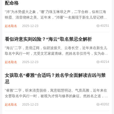
配命格
“沛”为水势盛大之象，“珊”乃珠玉琳琅之声，二字合称，似有江海
映霞、清音绕林之美。近年来，“沛珊”一名频现于新生儿登记榜
上，尤以女婴为多，取其灵动温润、才情出众之意。然姓名非止文
40251
起名取名
2025-12-23
雅符号，实为命理五行流转之枢纽。一字之选，关乎气场平衡。沛
属水，珊属金，金生水则势愈旺。若命...
看似诗意实则凶险？“海云”取名禁忌全解析
“海云”二字，意境辽阔，似碧波接天、云卷长空，近年来在新生儿
取名中风行一时，尤受文艺家庭青睐。然姓名非仅符号，实为命局
之延伸。若不顾八字寒暖燥湿，妄用“海云”，反成拖累。此名水势
40214
起名取名
2025-12-23
滔天，木浮无根，阴气过重，易致意志不坚、事业漂泊、健康受
损。男子用之多情志难定，女子用之则婚...
女孩取名“睿雅”合适吗？姓名学全面解读吉凶与禁
忌
“睿雅”二字，听来清贵脱俗，寓意聪慧明达、气质高雅，近年来在
女婴取名中风行一时，被视为才情与修养的象征。然姓名之道，贵
在因命施名，名若与八字相悖，纵然字字珠玑，也如履冰负薪，徒
40202
起名取名
2025-12-23
增心力。细察“睿雅”之局，实藏金水成势、火土受制之患，若不顾
命主根基，贸然启用，反易招来体弱多...