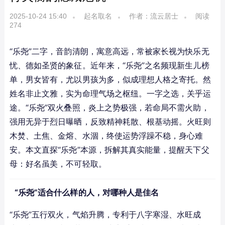
2025-10-24 15:40
起名取名
作者：流云居士
阅读
274
“乐尧”二字，音韵清朗，寓意高远，常被家长视为快乐无
忧、德如圣贤的象征。近年来，“乐尧”之名频现新生儿榜
单，男女皆有，尤以男孩为多，似成理想人格之寄托。然
姓名非止文雅，实为命理气场之枢纽。一字之选，关乎运
途。“乐尧”双火叠照，炎上之势极强，若命局不需火助，
强用无异于烈日曝晒，反致精神耗散、根基动摇。火旺则
木焚、土焦、金熔、水涸，终使运势浮躁不稳，身心难
安。本文直探“乐尧”本源，拆解其真实能量，提醒天下父
母：好名虽美，不可轻取。
“乐尧”适合什么样的人，对哪种人是佳名
“乐尧”五行双火，气焰升腾，专利于八字寒湿、水旺成