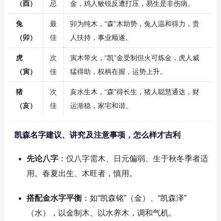
（酉）
忌
金，鸡人敏锐反遭打压，易生是非伤病。
兔
最
卯为纯木，“森”木助势，兔人温和得力，贵
（卯）
佳
人扶持，事业顺遂。
虎
次
寅木带火，“凯”金受制但火可炼金，虎人威
（寅）
佳
猛得助，权柄在握，运势上升。
猪
次
亥水生木，“森”得长生，猪人聪慧通达，财
（亥）
佳
运渐稳，家宅和谐。
凯森名字建议、讲究及注意事项，怎么样才吉利
先论八字
：仅八字需木、日元偏弱、生于秋冬季者适
用。春夏出生、木旺者，慎用。
搭配金水字平衡
：如“凯森铭”（金）、“凯森泽”
（水），以金制木、以水养木，调和气机。