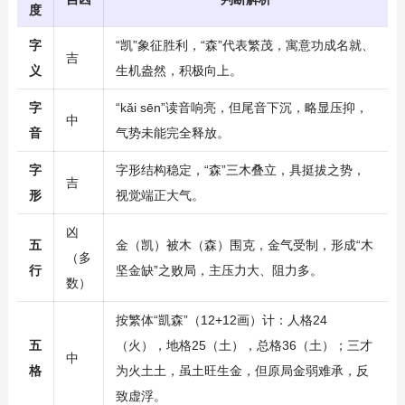
度
字
“凯”象征胜利，“森”代表繁茂，寓意功成名就、
吉
义
生机盎然，积极向上。
字
“kǎi sēn”读音响亮，但尾音下沉，略显压抑，
中
音
气势未能完全释放。
字
字形结构稳定，“森”三木叠立，具挺拔之势，
吉
形
视觉端正大气。
凶
五
金（凯）被木（森）围克，金气受制，形成“木
（多
行
坚金缺”之败局，主压力大、阻力多。
数）
按繁体“凱森”（12+12画）计：人格24
五
（火），地格25（土），总格36（土）；三才
中
格
为火土土，虽土旺生金，但原局金弱难承，反
致虚浮。