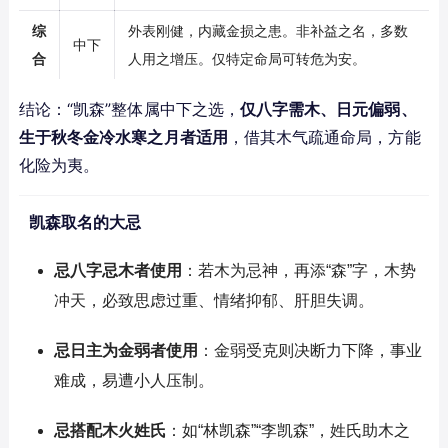
综
外表刚健，内藏金损之患。非补益之名，多数
中下
合
人用之增压。仅特定命局可转危为安。
结论：“凯森”整体属中下之选，
仅八字需木、日元偏弱、
生于秋冬金冷水寒之月者适用
，借其木气疏通命局，方能
化险为夷。
凯森取名的大忌
忌八字忌木者使用
：若木为忌神，再添“森”字，木势
冲天，必致思虑过重、情绪抑郁、肝胆失调。
忌日主为金弱者使用
：金弱受克则决断力下降，事业
难成，易遭小人压制。
忌搭配木火姓氏
：如“林凯森”“李凯森”，姓氏助木之