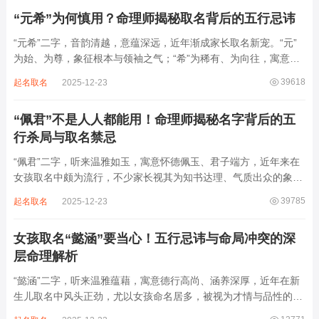
反易引发体弱多病、意志不坚、事业难...
“元希”为何慎用？命理师揭秘取名背后的五行忌讳
“元希”二字，音韵清越，意蕴深远，近年渐成家长取名新宠。“元”
为始、为尊，象征根本与领袖之气；“希”为稀有、为向往，寓意卓
尔不群、心怀大志。组合而成，“元希”似有天纵之才、贵不可言之
39618
起名取名
2025-12-23
象。然姓名非止文雅，实为命理气场之枢纽。一字之选，关乎运途
起伏。“元”属木，“希”藏水火...
“佩君”不是人人都能用！命理师揭秘名字背后的五
行杀局与取名禁忌
“佩君”二字，听来温雅如玉，寓意怀德佩玉、君子端方，近年来在
女孩取名中颇为流行，不少家长视其为知书达理、气质出众的象
征。然姓名之学，根在八字，名若逆势而行，再文雅也成负累。细
39785
起名取名
2025-12-23
察“佩君”之象，实藏金气过旺、木土受制之局，若不顾命主五行强
弱，盲目套用，反易招致体弱多病、意志...
女孩取名“懿涵”要当心！五行忌讳与命局冲突的深
层命理解析
“懿涵”二字，听来温雅蕴藉，寓意德行高尚、涵养深厚，近年在新
生儿取名中风头正劲，尤以女孩命名居多，被视为才情与品性的完
美结合。然姓名之学，根在命局，名若逆势而行，纵然字字珠玑，