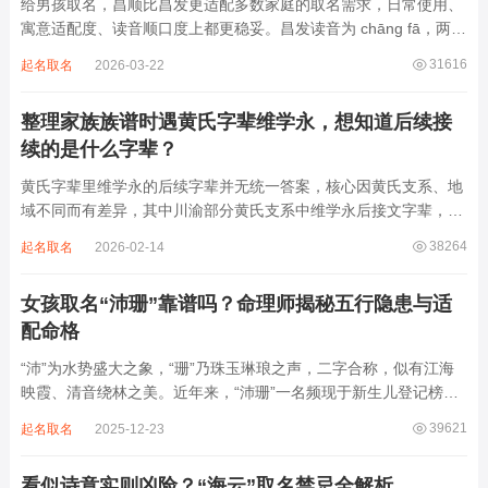
给男孩取名，昌顺比昌发更适配多数家庭的取名需求，日常使用、
寓意适配度、读音顺口度上都更稳妥。昌发读音为 chāng fā，两个
字均为阴平声调，连读时没有声调起伏，日常呼喊不够清亮，远距
31616
起名取名
2026-03-22
离叫名字时辨识度不高。昌字本义为兴盛、繁茂，发字核心指向发
财、发迹，两个字组合的核心寓...
整理家族族谱时遇黄氏字辈维学永，想知道后续接
续的是什么字辈？
黄氏字辈里维学永的后续字辈并无统一答案，核心因黄氏支系、地
域不同而有差异，其中川渝部分黄氏支系中维学永后接文字辈，完
整顺承为维、学、永、文、明、盛。这个字辈序列是川渝地区黄氏
38264
起名取名
2026-02-14
某支系的续修字辈，在安岳、岳池一带的黄氏族谱里能明确查到，
后续还跟着纲、常、任、本、初，再往后是...
女孩取名“沛珊”靠谱吗？命理师揭秘五行隐患与适
配命格
“沛”为水势盛大之象，“珊”乃珠玉琳琅之声，二字合称，似有江海
映霞、清音绕林之美。近年来，“沛珊”一名频现于新生儿登记榜
上，尤以女婴为多，取其灵动温润、才情出众之意。然姓名非止文
39621
起名取名
2025-12-23
雅符号，实为命理五行流转之枢纽。一字之选，关乎气场平衡。沛
属水，珊属金，金生水则势愈旺。若命...
看似诗意实则凶险？“海云”取名禁忌全解析