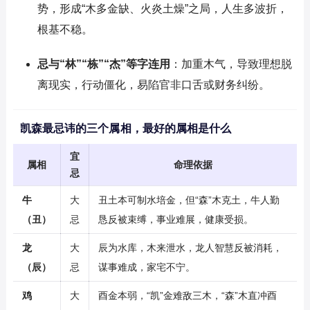
势，形成“木多金缺、火炎土燥”之局，人生多波折，
根基不稳。
忌与“林”“栋”“杰”等字连用
：加重木气，导致理想脱
离现实，行动僵化，易陷官非口舌或财务纠纷。
凯森最忌讳的三个属相，最好的属相是什么
宜
属相
命理依据
忌
牛
大
丑土本可制水培金，但“森”木克土，牛人勤
（丑）
忌
恳反被束缚，事业难展，健康受损。
龙
大
辰为水库，木来泄水，龙人智慧反被消耗，
（辰）
忌
谋事难成，家宅不宁。
鸡
大
酉金本弱，“凯”金难敌三木，“森”木直冲酉