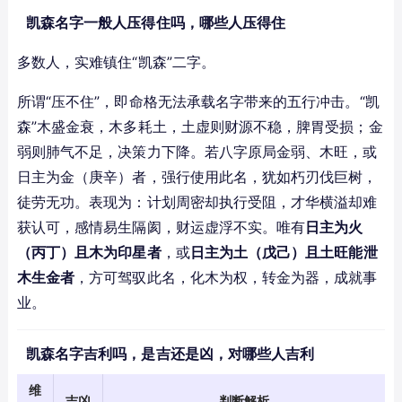
凯森名字一般人压得住吗，哪些人压得住
多数人，实难镇住“凯森”二字。
所谓“压不住”，即命格无法承载名字带来的五行冲击。“凯
森”木盛金衰，木多耗土，土虚则财源不稳，脾胃受损；金
弱则肺气不足，决策力下降。若八字原局金弱、木旺，或
日主为金（庚辛）者，强行使用此名，犹如朽刃伐巨树，
徒劳无功。表现为：计划周密却执行受阻，才华横溢却难
获认可，感情易生隔阂，财运虚浮不实。唯有
日主为火
（丙丁）且木为印星者
，或
日主为土（戊己）且土旺能泄
木生金者
，方可驾驭此名，化木为权，转金为器，成就事
业。
凯森名字吉利吗，是吉还是凶，对哪些人吉利
维
吉凶
判断解析