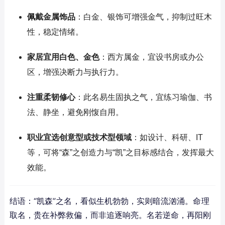
佩戴金属饰品
：白金、银饰可增强金气，抑制过旺木
性，稳定情绪。
家居宜用白色、金色
：西方属金，宜设书房或办公
区，增强决断力与执行力。
注重柔韧修心
：此名易生固执之气，宜练习瑜伽、书
法、静坐，避免刚愎自用。
职业宜选创意型或技术型领域
：如设计、科研、IT
等，可将“森”之创造力与“凯”之目标感结合，发挥最大
效能。
结语：“凯森”之名，看似生机勃勃，实则暗流汹涌。命理
取名，贵在补弊救偏，而非追逐响亮。名若逆命，再阳刚