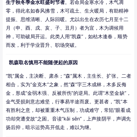
生于秋冬季金水旺盛时节者
。若命局金寒水冷，木气凋
零，得此名如春风拂雪，木可疏土、生火暖局，有助精神
提振、思维清晰、人际回暖。尤以出生在农历七月至十二
月（申、酉、戌、亥、子、丑月）者为宜，木为调候用
神，可助破局开运。此类人用“凯森”，如枯木逢春，顺势
而发，利于学业晋升、职场突破。
凯森取名慎用不能随便起的原因
“凯”属金，主决断、肃杀；“森”属木，主生长、扩张。二者
相合，实为“金克木”之象，然“森”字三木成林，木多反侮
金，形成“金弱木强、反被所伤”的逆局。此谓“木坚金缺”，
金气受损则意志难坚，行事易半途而废。更甚者，“凯”本
有胜利之意，却被重重木气压制，功成难守，常陷“眼看成
功却突遭变故”之困。音读“kǎi sēn”，上声接阴平，声调先
扬后抑，暗示运势高开低走，难以为继。