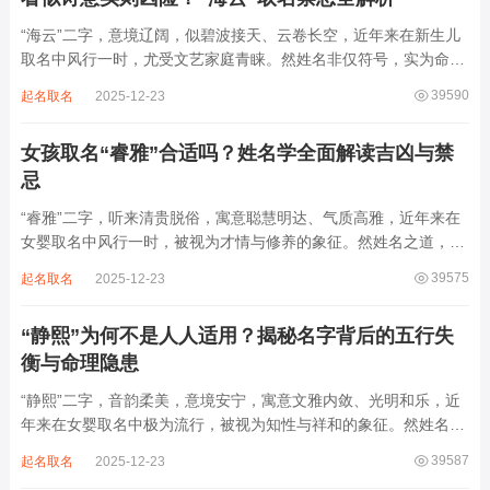
“海云”二字，意境辽阔，似碧波接天、云卷长空，近年来在新生儿
取名中风行一时，尤受文艺家庭青睐。然姓名非仅符号，实为命局
之延伸。若不顾八字寒暖燥湿，妄用“海云”，反成拖累。此名水势
39590
起名取名
2025-12-23
滔天，木浮无根，阴气过重，易致意志不坚、事业漂泊、健康受
损。男子用之多情志难定，女子用之则婚...
女孩取名“睿雅”合适吗？姓名学全面解读吉凶与禁
忌
“睿雅”二字，听来清贵脱俗，寓意聪慧明达、气质高雅，近年来在
女婴取名中风行一时，被视为才情与修养的象征。然姓名之道，贵
在因命施名，名若与八字相悖，纵然字字珠玑，也如履冰负薪，徒
39575
起名取名
2025-12-23
增心力。细察“睿雅”之局，实藏金水成势、火土受制之患，若不顾
命主根基，贸然启用，反易招来体弱多...
“静熙”为何不是人人适用？揭秘名字背后的五行失
衡与命理隐患
“静熙”二字，音韵柔美，意境安宁，寓意文雅内敛、光明和乐，近
年来在女婴取名中极为流行，被视为知性与祥和的象征。然姓名命
理讲究因人而异，名若不合命局，再温婉也成负担。细究“静熙”之
39587
起名取名
2025-12-23
象，实藏金水偏寒、火气受制之弊，若不顾八字强弱，盲目套用，