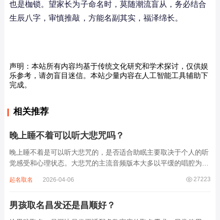
也是枷锁。望家长为子命名时，莫随潮流盲从，务必结合
生辰八字，审慎推敲，方能名副其实，福泽绵长。
声明：本站所有内容均基于传统文化研究和学术探讨，仅供娱
乐参考，请勿盲目迷信。本站少量内容在人工智能工具辅助下
完成。
相关推荐
晚上睡不着可以听大悲咒吗？
晚上睡不着是可以听大悲咒的，是否适合助眠主要取决于个人的听
觉感受和心理状态。大悲咒的主流音频版本大多以平缓的唱腔为
主，旋律节奏偏慢，没有大幅度的起伏变化，也没有尖锐的音效和
27223
起名取名
2026-04-06
急促的鼓点，这类音频本身具备静心的基础特质。睡前思绪繁杂、
心里焦躁时，轻柔播放大悲咒，能减少大脑胡...
男孩取名昌发还是昌顺好？