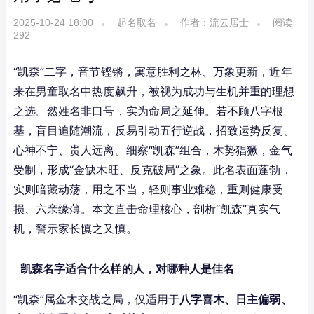
2025-10-24 18:00
起名取名
作者：流云居士
阅读
292
“凯森”二字，音节铿锵，寓意胜利之林、万象更新，近年
来在男童取名中热度飙升，被视为成功与生机并重的理想
之选。然姓名非口号，实为命局之延伸。若不顾八字根
基，盲目追随潮流，反易引动五行逆战，招致运势反复、
心神不宁、贵人远离。细察“凯森”组合，木势猖獗，金气
受制，形成“金缺木旺、反克破局”之象。此名表面蓬勃，
实则暗藏动荡，用之不当，轻则事业难稳，重则健康受
损、六亲缘薄。本文直击命理核心，剖析“凯森”真实气
机，警示家长慎之又慎。
凯森名字适合什么样的人，对哪种人是佳名
“凯森”属金木交战之局，仅适用于
八字喜木、日主偏弱、