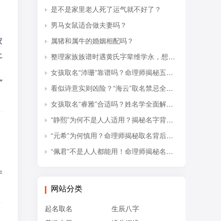
是不是家里老人死了运气就不好了？
男马女鼠适合做夫妻吗？
家
属猪和属牛的婚姻相配吗？
土
整理家族族谱时遇黄氏字辈维学永，想知道后续接续的是什么字辈？
女孩取名“沛珊”靠谱吗？命理师揭秘五行隐患与适配命格
”
看似诗意实则凶险？“海云”取名禁忌全解析
女孩取名“睿雅”合适吗？姓名学全面解读吉凶与禁忌
“静熙”为何不是人人适用？揭秘名字背后的五行失衡与命理隐患
“元希”为何慎用？命理师揭秘取名背后的五行忌讳
“佩君”不是人人都能用！命理师揭秘名字背后的五行杀局与取名禁忌
产
网站分类
起名取名
生辰八字