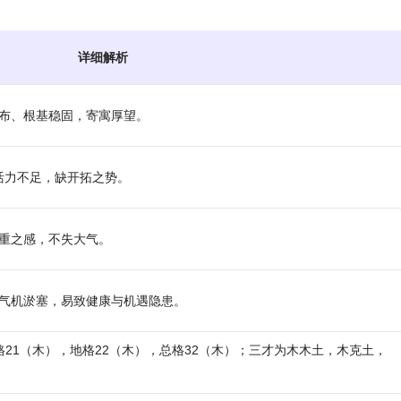
详细解析
布、根基稳固，寄寓厚望。
余而活力不足，缺开拓之势。
重之感，不失大气。
气机淤塞，易致健康与机遇隐患。
人格21（木），地格22（木），总格32（木）；三才为木木土，木克土，