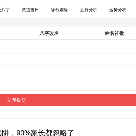
辰八字
黄道吉日
缘分姻缘
五行分析
运势分析
八字改名
姓名祥批
陷阱，90%家长都忽略了