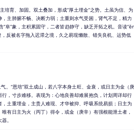
，主培育、加固。双土叠加，形成“厚土埋金”之势。土虽为信、为
伸，主肺腑不畅、决断力弱；土重则水气受困，肾气不足，精力
”含“阜”象，主积累固守，二者皆趋静守，缺乏开拓之机。音读“ēn
神虚，反被名字拖入迟滞之境，久之易现懒散、错失良机、运势低
土气。“恩培”双土成山，若八字本身土旺、金衰，或日主为金（
而行，寸步难移。表现为：心地良善却难展抱负，计划周详却行
者，土重埋金，主贵人难现、才华被抑、呼吸系统易损；日主为
。唯有日主为火（丙丁）得令，或金（庚辛）有强根能泄土者，
大器。