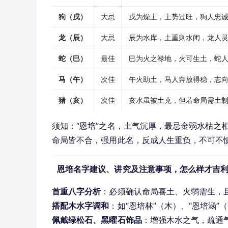
狗（戌）
大忌
戌为燥土，土势过旺，狗人忠
龙（辰）
大忌
辰为水库，土重则水闭，龙人
蛇（巳）
最佳
巳为火之禄地，火可生土，蛇
马（午）
次佳
午火助土，马人奔放得稳，志
猪（亥）
次佳
亥水虽被土克，但若命局需土
须知：“恩培”之名，土气沉厚，最忌金弱水枯之
命局皆不合，强用此名，反成人生重负，不可不
恩培名字建议、讲究及注意事项，怎么样才吉
首重八字分析
：必须确认命局喜土、火弱需生，
搭配木水字调和
：如“恩培林”（木）、“恩培涵
佩戴绿松石、黑曜石饰品
：增强木水之气，疏通