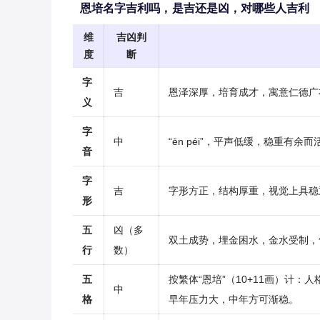
恩培名字吉利吗，是吉还是凶，对哪些人吉利
维
吉凶判
度
断
字
吉
恩泽深厚，培育成才，寓意仁德广
义
字
中
“ēn péi”，平声低缓，稳重有
音
字
吉
字形方正，结构厚重，视觉上具稳
形
五
凶（多
双土成势，埋金困水，金水受制，
行
数）
五
按繁体“恩培”（10+11画）计：
中
格
早年压力大，中年方可渐稳。