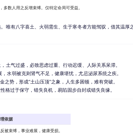
，多数人用之反增束缚。仅特定命局可受益。
选。唯有八字喜土、火弱需生、生于寒冬者方能驾驭，借其温厚
双土，土气过盛，必致思虑过重、行动迟缓、人际关系呆滞。
展，水弱被克则肾气不足，健康堪忧，尤忌泌尿系统之疾。
助土金之势，形成“土山压顶”之象，人生多困顿，难有突破。
致性格过于保守，错失良机，易陷固步自封或错失良缘。
命理依据
恳反被束缚，事业难展，健康受损。