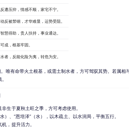
诚反遭压抑，情感不顺，家宅不宁。
灵动反被禁锢，才华难显，运势受阻。
人智慧得助，贵人扶持，事业通达。
向可成，根基牢固。
制水者，反能化险为夷，转危为安。
相。唯有命带火土根基，或需土制水者，方可驾驭其势。若属相
慎。
利
且非生于夏秋土旺之季，方可考虑使用。
”（水）、“恩培泽”（水），以木疏土、以水润局，平衡五行。
气机，提升活力。