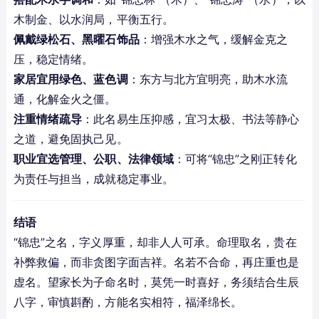
木制金、以水润局，平衡五行。
佩戴绿松石、黑曜石饰品
：增强木水之气，缓解金克之
压，稳定情绪。
家居宜用绿色、蓝色调
：东方与北方宜明亮，助木水流
通，化解金火之僵。
注重情绪疏导
：此名易生压抑感，宜习太极、书法等静心
之道，避免固执己见。
职业宜选管理、公职、法律领域
：可将“锦忠”之刚正转化
为责任与担当，成就稳定事业。
结语
“锦忠”之名，字义厚重，却非人人可承。命理取名，贵在
补弊救偏，而非贪图字面吉祥。名若不合命，再庄重也是
虚名。望家长为子命名时，莫凭一时喜好，务须结合生辰
八字，审慎斟酌，方能名实相符，福泽绵长。