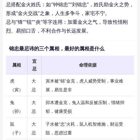
忌搭配金火姓氏：如“钟锦忠”“刘锦忠”，姓氏助金火之势，
形成“金火交战”之象，人生多争斗，家宅不宁。
忌与“锋”“锐”“炎”等字连用：加重金火之气，导致性情刚
烈、易招口舌，不利合作与长远发展。
锦忠最忌讳的三个属相，最好的属相是什么
宜
属相
命理依据
忌
虎
大
寅木被“锦”金克，虎人威势受制，事业难
（寅）
忌
展，易生是非
兔
大
卯木遭金克，兔人温和反被压制，情绪抑
（卯）
忌
郁，健康受损
鼠
大
子水被“忠”火耗，鼠人机智难施，财运受
（子）
忌
阻，思虑过重