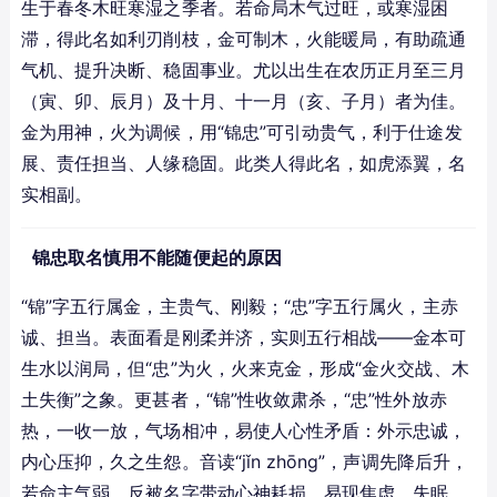
生于春冬木旺寒湿之季者。若命局木气过旺，或寒湿困
滞，得此名如利刃削枝，金可制木，火能暖局，有助疏通
气机、提升决断、稳固事业。尤以出生在农历正月至三月
（寅、卯、辰月）及十月、十一月（亥、子月）者为佳。
金为用神，火为调候，用“锦忠”可引动贵气，利于仕途发
展、责任担当、人缘稳固。此类人得此名，如虎添翼，名
实相副。
锦忠取名慎用不能随便起的原因
“锦”字五行属金，主贵气、刚毅；“忠”字五行属火，主赤
诚、担当。表面看是刚柔并济，实则五行相战——金本可
生水以润局，但“忠”为火，火来克金，形成“金火交战、木
土失衡”之象。更甚者，“锦”性收敛肃杀，“忠”性外放赤
热，一收一放，气场相冲，易使人心性矛盾：外示忠诚，
内心压抑，久之生怨。音读“jǐn zhōng”，声调先降后升，
若命主气弱，反被名字带动心神耗损，易现焦虑、失眠、