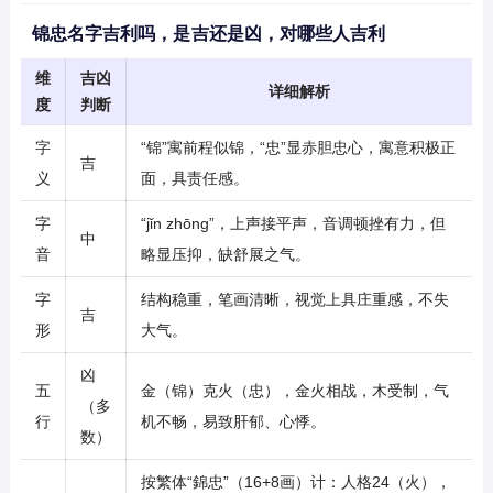
锦忠名字吉利吗，是吉还是凶，对哪些人吉利
维
吉凶
详细解析
度
判断
字
“锦”寓前程似锦，“忠”显赤胆忠心，寓意积极正
吉
义
面，具责任感。
字
“jǐn zhōng”，上声接平声，音调顿挫有力，但
中
音
略显压抑，缺舒展之气。
字
结构稳重，笔画清晰，视觉上具庄重感，不失
吉
形
大气。
凶
五
金（锦）克火（忠），金火相战，木受制，气
（多
行
机不畅，易致肝郁、心悸。
数）
按繁体“錦忠”（16+8画）计：人格24（火），