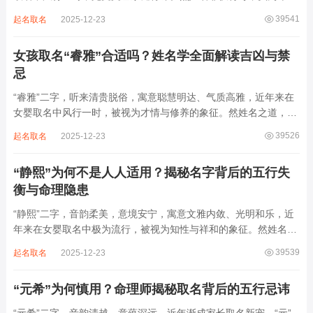
之延伸。若不顾八字寒暖燥湿，妄用“海云”，反成拖累。此名水势
39541
起名取名
2025-12-23
滔天，木浮无根，阴气过重，易致意志不坚、事业漂泊、健康受
损。男子用之多情志难定，女子用之则婚...
女孩取名“睿雅”合适吗？姓名学全面解读吉凶与禁
忌
“睿雅”二字，听来清贵脱俗，寓意聪慧明达、气质高雅，近年来在
女婴取名中风行一时，被视为才情与修养的象征。然姓名之道，贵
在因命施名，名若与八字相悖，纵然字字珠玑，也如履冰负薪，徒
39526
起名取名
2025-12-23
增心力。细察“睿雅”之局，实藏金水成势、火土受制之患，若不顾
命主根基，贸然启用，反易招来体弱多...
“静熙”为何不是人人适用？揭秘名字背后的五行失
衡与命理隐患
“静熙”二字，音韵柔美，意境安宁，寓意文雅内敛、光明和乐，近
年来在女婴取名中极为流行，被视为知性与祥和的象征。然姓名命
理讲究因人而异，名若不合命局，再温婉也成负担。细究“静熙”之
39539
起名取名
2025-12-23
象，实藏金水偏寒、火气受制之弊，若不顾八字强弱，盲目套用，
反易引发体弱多病、意志不坚、事业难...
“元希”为何慎用？命理师揭秘取名背后的五行忌讳