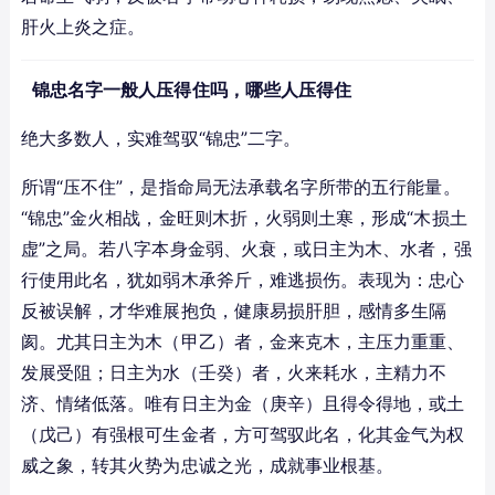
肝火上炎之症。
锦忠名字一般人压得住吗，哪些人压得住
绝大多数人，实难驾驭“锦忠”二字。
所谓“压不住”，是指命局无法承载名字所带的五行能量。
“锦忠”金火相战，金旺则木折，火弱则土寒，形成“木损土
虚”之局。若八字本身金弱、火衰，或日主为木、水者，强
行使用此名，犹如弱木承斧斤，难逃损伤。表现为：忠心
反被误解，才华难展抱负，健康易损肝胆，感情多生隔
阂。尤其日主为木（甲乙）者，金来克木，主压力重重、
发展受阻；日主为水（壬癸）者，火来耗水，主精力不
济、情绪低落。唯有日主为金（庚辛）且得令得地，或土
（戊己）有强根可生金者，方可驾驭此名，化其金气为权
威之象，转其火势为忠诚之光，成就事业根基。