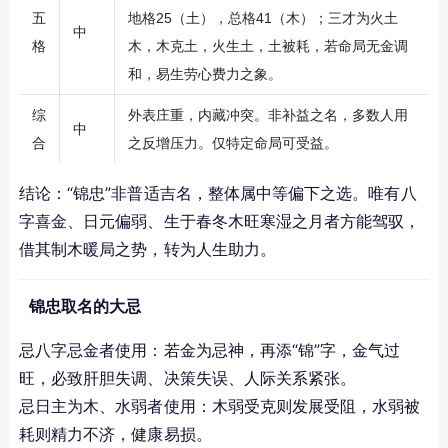
五
地格25（土），总格41（木）；三才为火土
中
格
木，木克土，火生土，土被耗，若命局无金调
和，易生劳心费力之象。
综
外表庄重，内藏冲突。非补益之名，多数人用
中
合
之反增压力。仅特定命局可受益。
结论：“锦忠”非普适吉名，整体属中等偏下之选。唯有八
字喜金、日元偏弱、生于春冬木旺寒湿之月者方能驾驭，
借其制木暖局之势，转为人生助力。
锦忠取名的大忌
忌八字忌金者使用：若金为忌神，再添“锦”字，金气过
旺，必致肝胆失调、决策失误、人际关系紧张。
忌日主为木、水弱者使用：木弱受克则发展受阻，水弱被
耗则精力不济，健康易损。