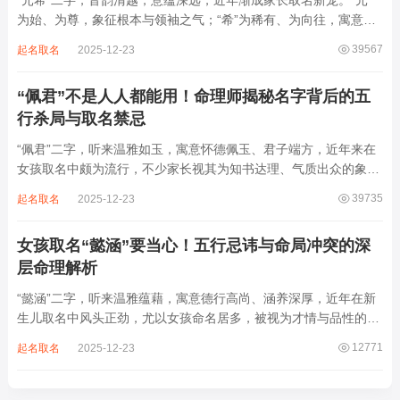
“元希”二字，音韵清越，意蕴深远，近年渐成家长取名新宠。“元”
为始、为尊，象征根本与领袖之气；“希”为稀有、为向往，寓意卓
尔不群、心怀大志。组合而成，“元希”似有天纵之才、贵不可言之
39567
起名取名
2025-12-23
象。然姓名非止文雅，实为命理气场之枢纽。一字之选，关乎运途
起伏。“元”属木，“希”藏水火...
“佩君”不是人人都能用！命理师揭秘名字背后的五
行杀局与取名禁忌
“佩君”二字，听来温雅如玉，寓意怀德佩玉、君子端方，近年来在
女孩取名中颇为流行，不少家长视其为知书达理、气质出众的象
征。然姓名之学，根在八字，名若逆势而行，再文雅也成负累。细
39735
起名取名
2025-12-23
察“佩君”之象，实藏金气过旺、木土受制之局，若不顾命主五行强
弱，盲目套用，反易招致体弱多病、意志...
女孩取名“懿涵”要当心！五行忌讳与命局冲突的深
层命理解析
“懿涵”二字，听来温雅蕴藉，寓意德行高尚、涵养深厚，近年在新
生儿取名中风头正劲，尤以女孩命名居多，被视为才情与品性的完
美结合。然姓名之学，根在命局，名若逆势而行，纵然字字珠玑，
12771
起名取名
2025-12-23
也如逆水行舟，徒增心力。细察“懿涵”之象，实藏水势泛滥、土崩
金沉之患，若不顾八字根基，贸然启用...