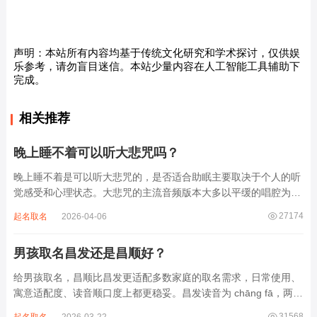
声明：本站所有内容均基于传统文化研究和学术探讨，仅供娱
乐参考，请勿盲目迷信。本站少量内容在人工智能工具辅助下
完成。
相关推荐
晚上睡不着可以听大悲咒吗？
晚上睡不着是可以听大悲咒的，是否适合助眠主要取决于个人的听
觉感受和心理状态。大悲咒的主流音频版本大多以平缓的唱腔为
主，旋律节奏偏慢，没有大幅度的起伏变化，也没有尖锐的音效和
27174
起名取名
2026-04-06
急促的鼓点，这类音频本身具备静心的基础特质。睡前思绪繁杂、
心里焦躁时，轻柔播放大悲咒，能减少大脑胡...
男孩取名昌发还是昌顺好？
给男孩取名，昌顺比昌发更适配多数家庭的取名需求，日常使用、
寓意适配度、读音顺口度上都更稳妥。昌发读音为 chāng fā，两个
字均为阴平声调，连读时没有声调起伏，日常呼喊不够清亮，远距
31568