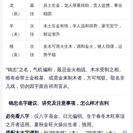
龙
最
辰土生金，龙人厚重得助，贵人提携，事业
（辰）
佳
稳固
羊
次
未土生金有情，羊人温和得势，家宅安宁，
（未）
佳
财运渐升
猪
次
亥水可泄火生木，调和金火，猪人得缓，运
（亥）
佳
势平稳
“锦忠”之名，气机偏刚，最忌金火相战、木水受制之相。
唯有命带土金根基、或需金来制木者，方可驾驭。取名非
儿戏，切勿因字面吉祥而盲从。
锦忠名字建议、讲究及注意事项，怎么样才吉利
必先看八字
：仅八字喜金、日元偏弱、生于春冬木旺寒湿
之月者适用。夏秋金旺火燥出生者，慎用。
搭配木水字调和
：如“锦忠林”（木）、“锦忠涛”（水），以