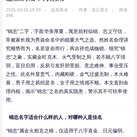
2025-10-26 18:20
起名取名
作者：流云居士
阅读
396
“锦忠”二字，字面华美厚重，寓意前程似锦、忠义守信，
常被家长视为男孩命名中的稳重大气之选。然姓名命理讲
究顺势而为，名若逆命而行，再吉祥也成枷锁。细究“锦
忠”之象，实藏金旺克木、火气受制之局，若不顾八字强
弱，盲目启用，反易引发肝胆受损、意志难伸、事业受压
之忧。此名外显贵气，内藏刚硬，金气过盛无制，木火难
展，男子用之易招是非，女子用之情感不顺。本文直剖命
理内核，揭示“锦忠”之名的真实隐患，警示其不可轻率使
用。
锦忠名字适合什么样的人，对哪种人是佳名
“锦忠”属金火相克之格，仅适用于八字喜金、日元偏弱、