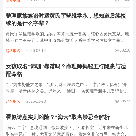
起名取名
2026-03-22
离叫名字时辨识度不高。昌字本义为兴盛、繁茂，发字核心指向发
财、发迹，两个字组合的核心寓...
整理家族族谱时遇黄氏字辈维学永，想知道后续接
续的是什么字辈？
黄氏字辈里维学永的后续字辈并无统一答案，核心因黄氏支系、地
域不同而有差异，其中川渝部分黄氏支系中维学永后接文字辈，完
整顺承为维、学、永、文、明、盛。这个字辈序列是川渝地区黄氏
38216
起名取名
2026-02-14
某支系的续修字辈，在安岳、岳池一带的黄氏族谱里能明确查到，
后续还跟着纲、常、任、本、初，再往后是...
女孩取名“沛珊”靠谱吗？命理师揭秘五行隐患与适
配命格
“沛”为水势盛大之象，“珊”乃珠玉琳琅之声，二字合称，似有江海
映霞、清音绕林之美。近年来，“沛珊”一名频现于新生儿登记榜
上，尤以女婴为多，取其灵动温润、才情出众之意。然姓名非止文
39573
起名取名
2025-12-23
雅符号，实为命理五行流转之枢纽。一字之选，关乎气场平衡。沛
属水，珊属金，金生水则势愈旺。若命...
看似诗意实则凶险？“海云”取名禁忌全解析
“海云”二字，意境辽阔，似碧波接天、云卷长空，近年来在新生儿
取名中风行一时，尤受文艺家庭青睐。然姓名非仅符号，实为命局