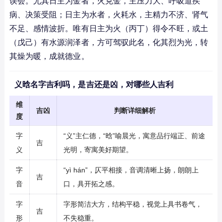
误会。尤其日主为金者，火克金，主压力大、呼吸道疾
病、决策受阻；日主为水者，火耗水，主精力不济、肾气
不足、感情波折。唯有日主为火（丙丁）得令不旺，或土
（戊己）有水源润泽者，方可驾驭此名，化其烈为光，转
其燥为暖，成就德业。
义晗名字吉利吗，是吉还是凶，对哪些人吉利
维
吉凶
判断详细解析
度
字
“义”主仁德，“晗”喻晨光，寓意品行端正、前途
吉
义
光明，寄寓美好期望。
字
“yì hán”，仄平相接，音调清晰上扬，朗朗上
吉
音
口，具开拓之感。
字
字形简洁大方，结构平稳，视觉上具书卷气，
吉
形
不失稳重。