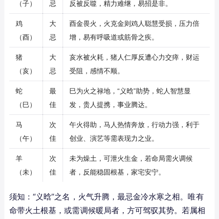
（子）
忌
反被反噬，精力难继，易招是非。
鸡
大
酉金畏火，火克金则鸡人聪慧受损，压力倍
（酉）
忌
增，易有呼吸道或筋骨之疾。
猪
大
亥水被火耗，猪人仁厚反遭心力交瘁，财运
（亥）
忌
受阻，感情不顺。
蛇
最
巳为火之禄地，“义晗”助势，蛇人智慧显
（巳）
佳
发，贵人提携，事业腾达。
马
次
午火得助，马人热情奔放，行动力强，利于
（午）
佳
创业、演艺等需表现力之业。
羊
次
未为燥土，可泄火生金，若命局需火调候
（未）
佳
者，反能稳固根基，家宅安宁。
须知：“义晗”之名，火气升腾，最忌金冷水寒之相。唯有
命带火土根基，或需调候暖局者，方可驾驭其势。若属相