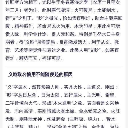
过旺者方为相宜，尤以生于冬春寒湿之季（农历十月至次
年三月）者为佳。此时寒气凝滞，火可暖局，土能制水，
得“义”之刚正、“晗”之微光，恰如雪夜明灯，助命主驱寒回
暖，精神振作。若命局以火为用、木为印星，用此名可增
贵人缘、利学业仕途、促人际和谐。特别是壬癸水日主身
弱者，得“义晗”调候暖局，反能激发活力，利于从文、教
育、艺术等需灵性与表达之业。此类人用“义晗”，如寒夜
得炉，顺势而安，福泽可期。
义晗取名慎用不能随便起的原因
“义”字属木，然其形简力刚，实具火性，主道义、刚烈；
“晗”字从日从含，日为太阳，五行属火，主光明、希望。
二字皆倾向火气，形成“木火通明”之象。表面看是文采焕
发、志向高洁，实则暗藏火炎土燥、金水受克之险。火旺
无制，则耗泄元神，伤及肺金（主呼吸、魄力）、肾水
（主智慧、精力），形成“金脆水涸”之局。金为财、为决