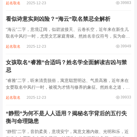
39983
起名取名
2025-12-23
雅符号，实为命理五行流转之枢纽。一字之选，关乎气场平衡。沛
属水，珊属金，金生水则势愈旺。若命...
看似诗意实则凶险？“海云”取名禁忌全解析
“海云”二字，意境辽阔，似碧波接天、云卷长空，近年来在新生儿
取名中风行一时，尤受文艺家庭青睐。然姓名非仅符号，实为命局
之延伸。若不顾八字寒暖燥湿，妄用“海云”，反成拖累。此名水势
39949
起名取名
2025-12-23
滔天，木浮无根，阴气过重，易致意志不坚、事业漂泊、健康受
损。男子用之多情志难定，女子用之则婚...
女孩取名“睿雅”合适吗？姓名学全面解读吉凶与禁
忌
“睿雅”二字，听来清贵脱俗，寓意聪慧明达、气质高雅，近年来在
女婴取名中风行一时，被视为才情与修养的象征。然姓名之道，贵
在因命施名，名若与八字相悖，纵然字字珠玑，也如履冰负薪，徒
39933
起名取名
2025-12-23
增心力。细察“睿雅”之局，实藏金水成势、火土受制之患，若不顾
命主根基，贸然启用，反易招来体弱多...
“静熙”为何不是人人适用？揭秘名字背后的五行失
衡与命理隐患
“静熙”二字，音韵柔美，意境安宁，寓意文雅内敛、光明和乐，近