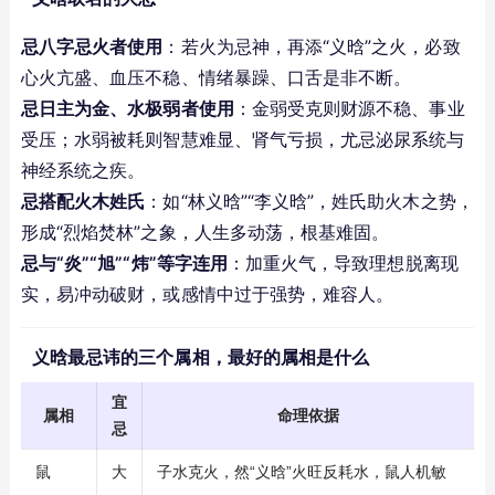
忌八字忌火者使用
：若火为忌神，再添“义晗”之火，必致
心火亢盛、血压不稳、情绪暴躁、口舌是非不断。
忌日主为金、水极弱者使用
：金弱受克则财源不稳、事业
受压；水弱被耗则智慧难显、肾气亏损，尤忌泌尿系统与
神经系统之疾。
忌搭配火木姓氏
：如“林义晗”“李义晗”，姓氏助火木之势，
形成“烈焰焚林”之象，人生多动荡，根基难固。
忌与“炎”“旭”“炜”等字连用
：加重火气，导致理想脱离现
实，易冲动破财，或感情中过于强势，难容人。
义晗最忌讳的三个属相，最好的属相是什么
宜
属相
命理依据
忌
鼠
大
子水克火，然“义晗”火旺反耗水，鼠人机敏