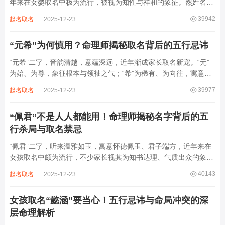
年来在女婴取名中极为流行，被视为知性与祥和的象征。然姓名命
理讲究因人而异，名若不合命局，再温婉也成负担。细究“静熙”之
39942
起名取名
2025-12-23
象，实藏金水偏寒、火气受制之弊，若不顾八字强弱，盲目套用，
反易引发体弱多病、意志不坚、事业难...
“元希”为何慎用？命理师揭秘取名背后的五行忌讳
“元希”二字，音韵清越，意蕴深远，近年渐成家长取名新宠。“元”
为始、为尊，象征根本与领袖之气；“希”为稀有、为向往，寓意卓
尔不群、心怀大志。组合而成，“元希”似有天纵之才、贵不可言之
39977
起名取名
2025-12-23
象。然姓名非止文雅，实为命理气场之枢纽。一字之选，关乎运途
起伏。“元”属木，“希”藏水火...
“佩君”不是人人都能用！命理师揭秘名字背后的五
行杀局与取名禁忌
“佩君”二字，听来温雅如玉，寓意怀德佩玉、君子端方，近年来在
女孩取名中颇为流行，不少家长视其为知书达理、气质出众的象
征。然姓名之学，根在八字，名若逆势而行，再文雅也成负累。细
40143
起名取名
2025-12-23
察“佩君”之象，实藏金气过旺、木土受制之局，若不顾命主五行强
弱，盲目套用，反易招致体弱多病、意志...
女孩取名“懿涵”要当心！五行忌讳与命局冲突的深
层命理解析