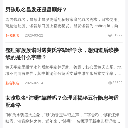
心里焦躁时，轻柔播放大悲咒，能减少大脑胡...
男孩取名昌发还是昌顺好？
给男孩取名，昌顺比昌发更适配多数家庭的取名需求，日常使用、
寓意适配度、读音顺口度上都更稳妥。昌发读音为 chāng fā，两个
字均为阴平声调，连读时没有声调起伏，日常呼喊不够清亮，远距
31977
起名取名
2026-03-22
离叫名字时辨识度不高。昌字本义为兴盛、繁茂，发字核心指向发
财、发迹，两个字组合的核心寓...
整理家族族谱时遇黄氏字辈维学永，想知道后续接
续的是什么字辈？
黄氏字辈里维学永的后续字辈并无统一答案，核心因黄氏支系、地
域不同而有差异，其中川渝部分黄氏支系中维学永后接文字辈，完
整顺承为维、学、永、文、明、盛。这个字辈序列是川渝地区黄氏
38622
起名取名
2026-02-14
某支系的续修字辈，在安岳、岳池一带的黄氏族谱里能明确查到，
后续还跟着纲、常、任、本、初，再往后是...
女孩取名“沛珊”靠谱吗？命理师揭秘五行隐患与适
配命格
“沛”为水势盛大之象，“珊”乃珠玉琳琅之声，二字合称，似有江海
映霞、清音绕林之美。近年来，“沛珊”一名频现于新生儿登记榜
上，尤以女婴为多，取其灵动温润、才情出众之意。然姓名非止文