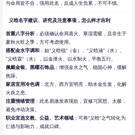
与命局皆不合，强用此名，反成人生负累，不可不慎。
义晗名字建议、讲究及注意事项，怎么样才吉利
首重八字分析
：必须确认命局喜火、寒湿需暖，且非生于
夏秋火旺之季，方可考虑使用。
搭配金水字调和
：如“义晗锐”（金）、“义晗涵”（水）、
“义晗霖”（水），以金泄火、以水制火，平衡五行。
佩戴金银、黑曜石饰品
：增强金水之气，稳固心神，缓解
焦躁。
家居宜用冷色调
：北方、西方宜明亮，助水金生发，化解
火炎之患。
注重情绪管理
：此名易激发表现欲，宜修习冥想、太极，
避免冲动决策。
职业宜选文教、公益、艺术领域
：可将“义晗”之气转化为
仁德与影响力，成就口碑。