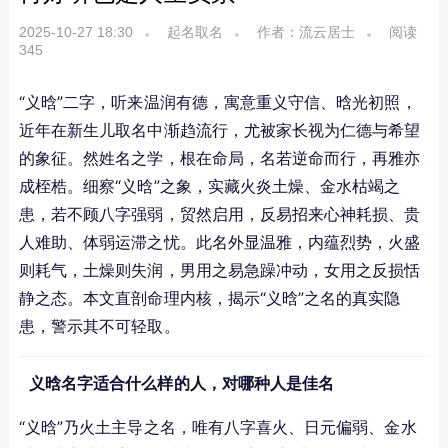
2025-10-27 18:30
起名取名
作者：流云居士
阅读
345
“义晗”二字，听来温润有德，寓意重义守信、晗光初照，
近年在新生儿取名中渐趋流行，尤被家长视为仁德与希望
的象征。然姓名之学，根在命局，名若逆命而行，再雅亦
成桎梏。细察“义晗”之象，实藏火炎土燥、金水枯竭之
患，若不顾八字强弱，贸然启用，反易招来心神耗损、贵
人难助、体弱运滞之忧。此名外显温雅，内蕴烈势，火盛
则耗气，土燥则失润，男用之易急躁冲动，女用之反损恬
静之态。本文直剖命理内核，揭示“义晗”之名的真实隐
患，警示其不可轻取。
义晗名字适合什么样的人，对哪种人是佳名
“义晗”乃火土主导之名，唯有八字喜火、日元偏弱、金水