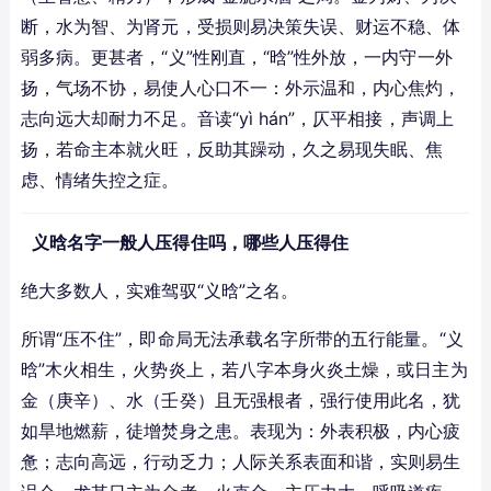
断，水为智、为肾元，受损则易决策失误、财运不稳、体
弱多病。更甚者，“义”性刚直，“晗”性外放，一内守一外
扬，气场不协，易使人心口不一：外示温和，内心焦灼，
志向远大却耐力不足。音读“yì hán”，仄平相接，声调上
扬，若命主本就火旺，反助其躁动，久之易现失眠、焦
虑、情绪失控之症。
义晗名字一般人压得住吗，哪些人压得住
绝大多数人，实难驾驭“义晗”之名。
所谓“压不住”，即命局无法承载名字所带的五行能量。“义
晗”木火相生，火势炎上，若八字本身火炎土燥，或日主为
金（庚辛）、水（壬癸）且无强根者，强行使用此名，犹
如旱地燃薪，徒增焚身之患。表现为：外表积极，内心疲
惫；志向高远，行动乏力；人际关系表面和谐，实则易生