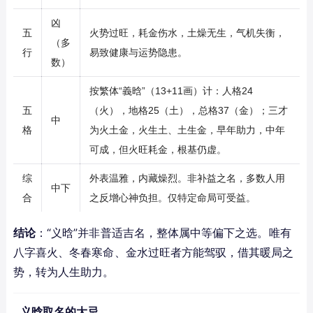
凶
五
火势过旺，耗金伤水，土燥无生，气机失衡，
（多
行
易致健康与运势隐患。
数）
按繁体“義晗”（13+11画）计：人格24
五
（火），地格25（土），总格37（金）；三才
中
格
为火土金，火生土、土生金，早年助力，中年
可成，但火旺耗金，根基仍虚。
综
外表温雅，内藏燥烈。非补益之名，多数人用
中下
合
之反增心神负担。仅特定命局可受益。
结论
：“义晗”并非普适吉名，整体属中等偏下之选。唯有
八字喜火、冬春寒命、金水过旺者方能驾驭，借其暖局之
势，转为人生助力。
义晗取名的大忌