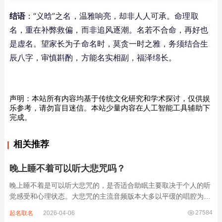
结语
：“义晗”之名，温雅响亮，却非人人可承。命理取
名，重在补弊救偏，而非追风逐潮。名若不合命，再好也
是虚名。望家长为子命名时，莫贪一时之雅，务须结合生
辰八字，审慎斟酌，方能名实相副，福泽绵长。
声明：本站所有内容均基于传统文化研究和学术探讨，仅供娱
乐参考，请勿盲目迷信。本站少量内容在人工智能工具辅助下
完成。
相关推荐
晚上睡不着可以听大悲咒吗？
晚上睡不着是可以听大悲咒的，是否适合助眠主要取决于个人的听
觉感受和心理状态。大悲咒的主流音频版本大多以平缓的唱腔为
主，旋律节奏偏慢，没有大幅度的起伏变化，也没有尖锐的音效和
27584
起名取名
2026-04-06
急促的鼓点，这类音频本身具备静心的基础特质。睡前思绪繁杂、