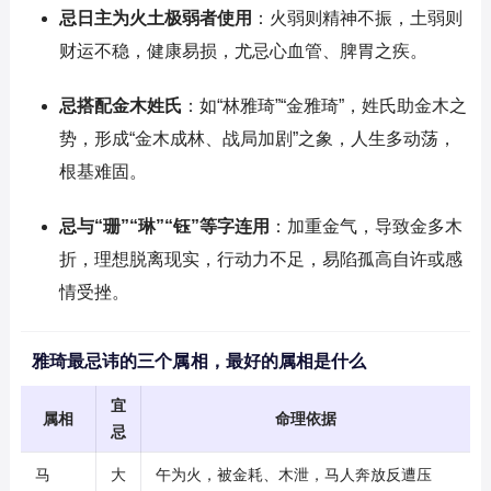
忌日主为火土极弱者使用
：火弱则精神不振，土弱则
财运不稳，健康易损，尤忌心血管、脾胃之疾。
忌搭配金木姓氏
：如“林雅琦”“金雅琦”，姓氏助金木之
势，形成“金木成林、战局加剧”之象，人生多动荡，
根基难固。
忌与“珊”“琳”“钰”等字连用
：加重金气，导致金多木
折，理想脱离现实，行动力不足，易陷孤高自许或感
情受挫。
雅琦最忌讳的三个属相，最好的属相是什么
宜
属相
命理依据
忌
马
大
午为火，被金耗、木泄，马人奔放反遭压