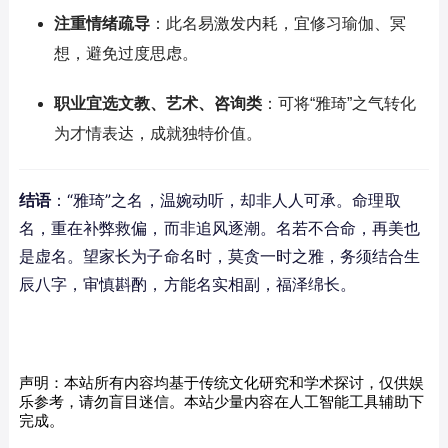
注重情绪疏导
：此名易激发内耗，宜修习瑜伽、冥
想，避免过度思虑。
职业宜选文教、艺术、咨询类
：可将“雅琦”之气转化
为才情表达，成就独特价值。
结语
：“雅琦”之名，温婉动听，却非人人可承。命理取
名，重在补弊救偏，而非追风逐潮。名若不合命，再美也
是虚名。望家长为子命名时，莫贪一时之雅，务须结合生
辰八字，审慎斟酌，方能名实相副，福泽绵长。
声明：本站所有内容均基于传统文化研究和学术探讨，仅供娱
乐参考，请勿盲目迷信。本站少量内容在人工智能工具辅助下
完成。