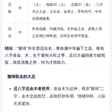
五
（土），地格26（土），总格37（金）；三才
中
格
为土土金，土生金、金泄土，早年尚可，中年
后易感疲惫。
综
外表温婉，内藏冲战。非补益之名，多数人用
中
合
之反增心神耗损。仅特定命局可受益。
结论
：“雅琦”并非普适吉名，整体属中等偏下之选。唯有
八字喜金、木，生于夏秋火旺之季，且日主偏弱者方能驾
驭，借其清雅之势，转为才情助力。
雅琦取名的大忌
忌八字忌金木者使用
：若金木为忌神，再添“雅琦”二
字，金木交战愈烈，必致肝胆失调、情绪抑郁、人际
关系紧张。