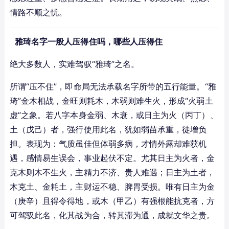
情路不顺之忧。
雅琦名字一般人压得住吗，哪些人压得住
绝大多数人，实难驾驭“雅琦”之名。
所谓“压不住”，即命局无法承载名字所带的五行能量。“雅
琦”金木相战，金旺则耗木，木弱则难生火，形成“火弱土
虚”之象。若八字本身金弱、木衰，或日主为火（丙丁）、
土（戊己）者，强行使用此名，犹如弱苗承重，徒增负
担。表现为：气质虽佳但体弱多病，才情外露却难获机
遇，感情易生误会，事业起伏不定。尤其日主为火者，金
克木则木不生火，主精力不济、贵人难遇；日主为土者，
木克土、金耗土，主财运不稳、脾胃受损。唯有日主为金
（庚辛）且得令得地，或木（甲乙）有强根能抗克者，方
可驾驭此名，化其战为合，转其滞为通，成就文华之贵。