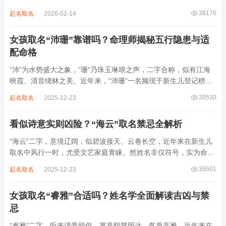
整顺承为维、学、永、文、明、盛。这个字辈序列是川渝地区黄氏
38176
起名取名
2026-02-14
某支系的续修字辈，在安岳、岳池一带的黄氏族谱里能明确查到，
后续还跟着纲、常、任、本、初，再往后是...
女孩取名“沛珊”靠谱吗？命理师揭秘五行隐患与适
配命格
“沛”为水势盛大之象，“珊”乃珠玉琳琅之声，二字合称，似有江海
映霞、清音绕林之美。近年来，“沛珊”一名频现于新生儿登记榜
上，尤以女婴为多，取其灵动温润、才情出众之意。然姓名非止文
39530
起名取名
2025-12-23
雅符号，实为命理五行流转之枢纽。一字之选，关乎气场平衡。沛
属水，珊属金，金生水则势愈旺。若命...
看似诗意实则凶险？“海云”取名禁忌全解析
“海云”二字，意境辽阔，似碧波接天、云卷长空，近年来在新生儿
取名中风行一时，尤受文艺家庭青睐。然姓名非仅符号，实为命局
之延伸。若不顾八字寒暖燥湿，妄用“海云”，反成拖累。此名水势
39501
起名取名
2025-12-23
滔天，木浮无根，阴气过重，易致意志不坚、事业漂泊、健康受
损。男子用之多情志难定，女子用之则婚...
女孩取名“睿雅”合适吗？姓名学全面解读吉凶与禁
忌
“睿雅”二字，听来清贵脱俗，寓意聪慧明达、气质高雅，近年来在