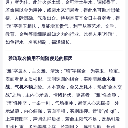
月）者为佳。此时火炎土燥，金可泄土生水，调候得宜。
若命局以金为用神，或需水来润局者，得此名可助才思敏
捷、人际圆融、气质出众。特别是庚辛金日主身弱者，得
“琦”字美玉相扶，反能增其贵气，利于从事艺术、文学、
教育、金融等需细腻感知之力的行业。此类人用“雅琦”，
如鱼得水，名实相副，福泽绵长。
雅琦取名慎用不能随便起的原因
“雅”字属木，主文雅、清逸；“琦”字属金，为美玉、珍宝。
表面看是文质彬彬、玉润珠圆的组合，实则暗藏
金木相
战、气机不稳
之险。木本克金，金又反耗木，形成“金木交
战”之局，主内心矛盾、情绪起伏。更甚者，“雅”性柔静，
“琦”性刚坚，一柔一刚，气场相冲，易使人心志摇摆：外
示温婉，内心倔强，表面平和，实则压抑。音读“yǎ qí”，
上声接阳平，声调先抑后扬，若命主阳气不足，反易引发
思虑过重、多愁善感之症。长期用之，易现失眠、焦虑、