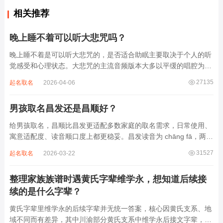
相关推荐
晚上睡不着可以听大悲咒吗？
晚上睡不着是可以听大悲咒的，是否适合助眠主要取决于个人的听
觉感受和心理状态。大悲咒的主流音频版本大多以平缓的唱腔为
主，旋律节奏偏慢，没有大幅度的起伏变化，也没有尖锐的音效和
27135
起名取名
2026-04-06
急促的鼓点，这类音频本身具备静心的基础特质。睡前思绪繁杂、
心里焦躁时，轻柔播放大悲咒，能减少大脑胡...
男孩取名昌发还是昌顺好？
给男孩取名，昌顺比昌发更适配多数家庭的取名需求，日常使用、
寓意适配度、读音顺口度上都更稳妥。昌发读音为 chāng fā，两个
字均为阴平声调，连读时没有声调起伏，日常呼喊不够清亮，远距
31527
起名取名
2026-03-22
离叫名字时辨识度不高。昌字本义为兴盛、繁茂，发字核心指向发
财、发迹，两个字组合的核心寓...
整理家族族谱时遇黄氏字辈维学永，想知道后续接
续的是什么字辈？
黄氏字辈里维学永的后续字辈并无统一答案，核心因黄氏支系、地
域不同而有差异，其中川渝部分黄氏支系中维学永后接文字辈，完