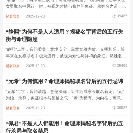
女婴取名中风行一时，被视为才情与修养的象征。然姓名之道，贵
在因命施名，名若与八字相悖，纵然字字珠玑，也如履冰负薪，徒
39485
起名取名
2025-12-23
增心力。细察“睿雅”之局，实藏金水成势、火土受制之患，若不顾
命主根基，贸然启用，反易招来体弱多...
“静熙”为何不是人人适用？揭秘名字背后的五行失
衡与命理隐患
“静熙”二字，音韵柔美，意境安宁，寓意文雅内敛、光明和乐，近
年来在女婴取名中极为流行，被视为知性与祥和的象征。然姓名命
理讲究因人而异，名若不合命局，再温婉也成负担。细究“静熙”之
39499
起名取名
2025-12-23
象，实藏金水偏寒、火气受制之弊，若不顾八字强弱，盲目套用，
反易引发体弱多病、意志不坚、事业难...
“元希”为何慎用？命理师揭秘取名背后的五行忌讳
“元希”二字，音韵清越，意蕴深远，近年渐成家长取名新宠。“元”
为始、为尊，象征根本与领袖之气；“希”为稀有、为向往，寓意卓
尔不群、心怀大志。组合而成，“元希”似有天纵之才、贵不可言之
39527
起名取名
2025-12-23
象。然姓名非止文雅，实为命理气场之枢纽。一字之选，关乎运途
起伏。“元”属木，“希”藏水火...
“佩君”不是人人都能用！命理师揭秘名字背后的五
行杀局与取名禁忌