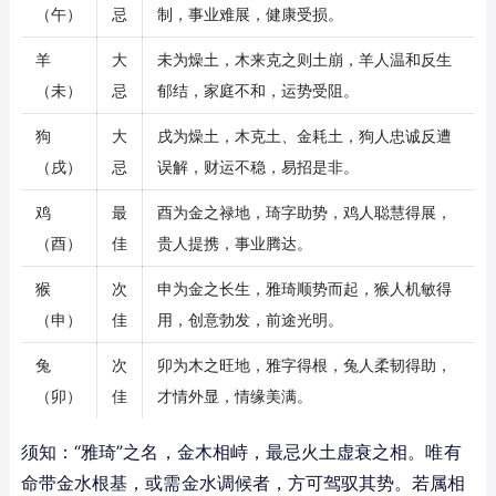
（午）
忌
制，事业难展，健康受损。
羊
大
未为燥土，木来克之则土崩，羊人温和反生
（未）
忌
郁结，家庭不和，运势受阻。
狗
大
戌为燥土，木克土、金耗土，狗人忠诚反遭
（戌）
忌
误解，财运不稳，易招是非。
鸡
最
酉为金之禄地，琦字助势，鸡人聪慧得展，
（酉）
佳
贵人提携，事业腾达。
猴
次
申为金之长生，雅琦顺势而起，猴人机敏得
（申）
佳
用，创意勃发，前途光明。
兔
次
卯为木之旺地，雅字得根，兔人柔韧得助，
（卯）
佳
才情外显，情缘美满。
须知：“雅琦”之名，金木相峙，最忌火土虚衰之相。唯有
命带金水根基，或需金水调候者，方可驾驭其势。若属相