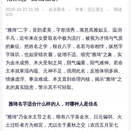
2025-10-27 21:30
起名取名
作者：流云居士
阅读
370
“雅琦”二字，音韵柔美，字形清秀，寓意高雅如玉、温润
不凡，近年来在女婴取名中极为流行，被视为才情与气质
的象征。然姓名之学，根在八字，名若与命相悖，纵然字
字珠玑，也如穿错衣履，徒增不适。细究“雅琦”之象，实
为金水成势、木火受制之局，阴气偏重，阳气难伸。若命
主本就寒湿内蕴、元神不足，强用此名，反致体弱多病、
情缘虚浮、事业难成。本文直剖命理内核，揭示“雅琦”之
名的真实隐患，警示其不可轻取。
雅琦名字适合什么样的人，对哪种人是佳名
“雅琦”乃金水主导之名，唯有八字喜金水、日元偏弱、火
土过旺者方为相宜，尤以生于夏秋之交（农历五月至七