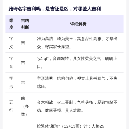
雅琦名字吉利吗，是吉还是凶，对哪些人吉利
维
吉凶
详细解析
度
判断
字
雅为高洁，琦为美玉，寓意品性高雅、才华出
吉
义
众，寄寓家长厚望。
字
“yǎ qí”，音调婉转，具女性柔美之气，朗朗上
吉
音
口。
字
字形清秀，结构匀称，视觉上具书卷气，不失
吉
形
端庄。
凶
五
金木相战，火土受制，气机失衡，易致情绪不
（多
行
稳、健康受损、贵人难助。
数）
按繁体“雅琦”（12+13画）计：人格25