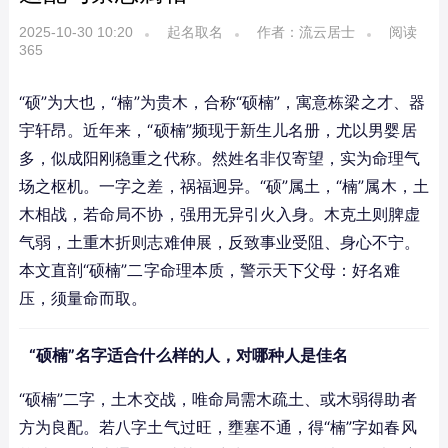
2025-10-30 10:20
起名取名
作者：流云居士
阅读
365
“硕”为大也，“楠”为贵木，合称“硕楠”，寓意栋梁之才、器
宇轩昂。近年来，“硕楠”频现于新生儿名册，尤以男婴居
多，似成阳刚稳重之代称。然姓名非仅寄望，实为命理气
场之枢机。一字之差，祸福迥异。“硕”属土，“楠”属木，土
木相战，若命局不协，强用无异引火入身。木克土则脾虚
气弱，土重木折则志难伸展，反致事业受阻、身心不宁。
本文直剖“硕楠”二字命理本质，警示天下父母：好名难
压，须量命而取。
“硕楠”名字适合什么样的人，对哪种人是佳名
“硕楠”二字，土木交战，唯命局需木疏土、或木弱得助者
方为良配。若八字土气过旺，壅塞不通，得“楠”字如春风