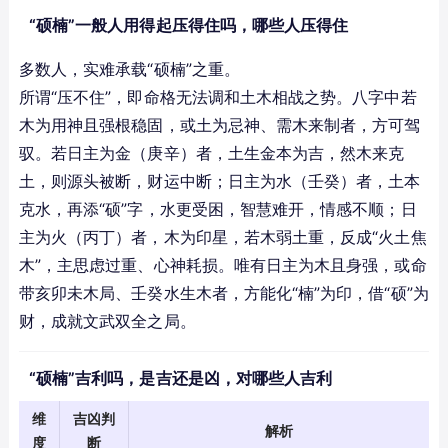
“硕楠”一般人用得起压得住吗，哪些人压得住
多数人，实难承载“硕楠”之重。
所谓“压不住”，即命格无法调和土木相战之势。八字中若
木为用神且强根稳固，或土为忌神、需木来制者，方可驾
驭。若日主为金（庚辛）者，土生金本为吉，然木来克
土，则源头被断，财运中断；日主为水（壬癸）者，土本
克水，再添“硕”字，水更受困，智慧难开，情感不顺；日
主为火（丙丁）者，木为印星，若木弱土重，反成“火土焦
木”，主思虑过重、心神耗损。唯有日主为木且身强，或命
带亥卯未木局、壬癸水生木者，方能化“楠”为印，借“硕”为
财，成就文武双全之局。
“硕楠”吉利吗，是吉还是凶，对哪些人吉利
维
吉凶判
解析
度
断