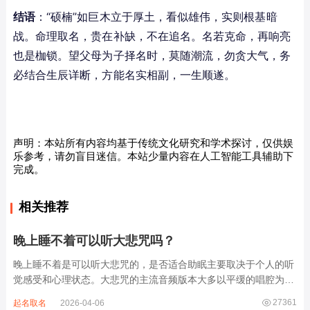
结语
：“硕楠”如巨木立于厚土，看似雄伟，实则根基暗
战。命理取名，贵在补缺，不在追名。名若克命，再响亮
也是枷锁。望父母为子择名时，莫随潮流，勿贪大气，务
必结合生辰详断，方能名实相副，一生顺遂。
声明：本站所有内容均基于传统文化研究和学术探讨，仅供娱
乐参考，请勿盲目迷信。本站少量内容在人工智能工具辅助下
完成。
相关推荐
晚上睡不着可以听大悲咒吗？
晚上睡不着是可以听大悲咒的，是否适合助眠主要取决于个人的听
觉感受和心理状态。大悲咒的主流音频版本大多以平缓的唱腔为
主，旋律节奏偏慢，没有大幅度的起伏变化，也没有尖锐的音效和
27361
起名取名
2026-04-06