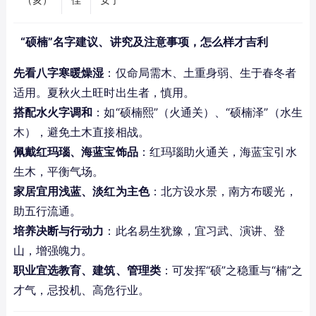
（亥）
佳
安宁
“硕楠”名字建议、讲究及注意事项，怎么样才吉利
先看八字寒暖燥湿
：仅命局需木、土重身弱、生于春冬者
适用。夏秋火土旺时出生者，慎用。
搭配水火字调和
：如“硕楠熙”（火通关）、“硕楠泽”（水生
木），避免土木直接相战。
佩戴红玛瑙、海蓝宝饰品
：红玛瑙助火通关，海蓝宝引水
生木，平衡气场。
家居宜用浅蓝、淡红为主色
：北方设水景，南方布暖光，
助五行流通。
培养决断与行动力
：此名易生犹豫，宜习武、演讲、登
山，增强魄力。
职业宜选教育、建筑、管理类
：可发挥“硕”之稳重与“楠”之
才气，忌投机、高危行业。