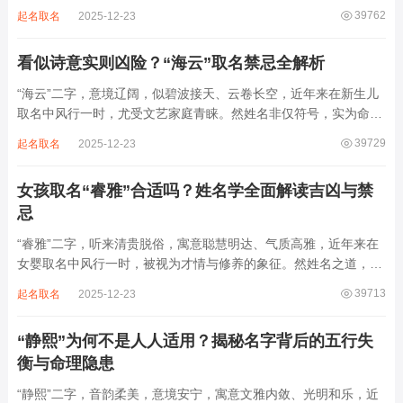
上，尤以女婴为多，取其灵动温润、才情出众之意。然姓名非止文
39762
起名取名
2025-12-23
雅符号，实为命理五行流转之枢纽。一字之选，关乎气场平衡。沛
属水，珊属金，金生水则势愈旺。若命...
看似诗意实则凶险？“海云”取名禁忌全解析
“海云”二字，意境辽阔，似碧波接天、云卷长空，近年来在新生儿
取名中风行一时，尤受文艺家庭青睐。然姓名非仅符号，实为命局
之延伸。若不顾八字寒暖燥湿，妄用“海云”，反成拖累。此名水势
39729
起名取名
2025-12-23
滔天，木浮无根，阴气过重，易致意志不坚、事业漂泊、健康受
损。男子用之多情志难定，女子用之则婚...
女孩取名“睿雅”合适吗？姓名学全面解读吉凶与禁
忌
“睿雅”二字，听来清贵脱俗，寓意聪慧明达、气质高雅，近年来在
女婴取名中风行一时，被视为才情与修养的象征。然姓名之道，贵
在因命施名，名若与八字相悖，纵然字字珠玑，也如履冰负薪，徒
39713
起名取名
2025-12-23
增心力。细察“睿雅”之局，实藏金水成势、火土受制之患，若不顾
命主根基，贸然启用，反易招来体弱多...
“静熙”为何不是人人适用？揭秘名字背后的五行失
衡与命理隐患
“静熙”二字，音韵柔美，意境安宁，寓意文雅内敛、光明和乐，近