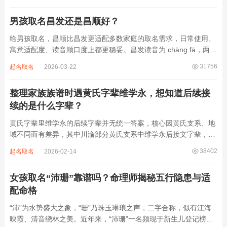
急促的鼓点，这类音频本身具备静心的基础特质。睡前思绪繁杂、
心里焦躁时，轻柔播放大悲咒，能减少大脑胡...
男孩取名昌发还是昌顺好？
给男孩取名，昌顺比昌发更适配多数家庭的取名需求，日常使用、
寓意适配度、读音顺口度上都更稳妥。昌发读音为 chāng fā，两个
字均为阴平声调，连读时没有声调起伏，日常呼喊不够清亮，远距
31756
起名取名
2026-03-22
离叫名字时辨识度不高。昌字本义为兴盛、繁茂，发字核心指向发
财、发迹，两个字组合的核心寓...
整理家族族谱时遇黄氏字辈维学永，想知道后续接
续的是什么字辈？
黄氏字辈里维学永的后续字辈并无统一答案，核心因黄氏支系、地
域不同而有差异，其中川渝部分黄氏支系中维学永后接文字辈，完
整顺承为维、学、永、文、明、盛。这个字辈序列是川渝地区黄氏
38402
起名取名
2026-02-14
某支系的续修字辈，在安岳、岳池一带的黄氏族谱里能明确查到，
后续还跟着纲、常、任、本、初，再往后是...
女孩取名“沛珊”靠谱吗？命理师揭秘五行隐患与适
配命格
“沛”为水势盛大之象，“珊”乃珠玉琳琅之声，二字合称，似有江海
映霞、清音绕林之美。近年来，“沛珊”一名频现于新生儿登记榜