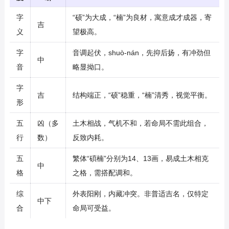
字
“硕”为大成，“楠”为良材，寓意成才成器，寄
吉
义
望极高。
字
音调起伏，shuò-nán，先抑后扬，有冲劲但
中
音
略显拗口。
字
吉
结构端正，“硕”稳重，“楠”清秀，视觉平衡。
形
五
凶（多
土木相战，气机不和，若命局不需此组合，
行
数）
反致内耗。
五
繁体“碩楠”分别为14、13画，易成土木相克
中
格
之格，需搭配调和。
综
外表阳刚，内藏冲突。非普适吉名，仅特定
中下
合
命局可受益。