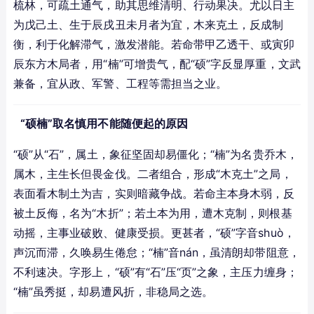
梳林，可疏土通气，助其思维清明、行动果决。尤以日主
为戊己土、生于辰戌丑未月者为宜，木来克土，反成制
衡，利于化解滞气，激发潜能。若命带甲乙透干、或寅卯
辰东方木局者，用“楠”可增贵气，配“硕”字反显厚重，文武
兼备，宜从政、军警、工程等需担当之业。
“硕楠”取名慎用不能随便起的原因
“硕”从“石”，属土，象征坚固却易僵化；“楠”为名贵乔木，
属木，主生长但畏金伐。二者组合，形成“木克土”之局，
表面看木制土为吉，实则暗藏争战。若命主本身木弱，反
被土反侮，名为“木折”；若土本为用，遭木克制，则根基
动摇，主事业破败、健康受损。更甚者，“硕”字音shuò，
声沉而滞，久唤易生倦怠；“楠”音nán，虽清朗却带阻意，
不利速决。字形上，“硕”有“石”压“页”之象，主压力缠身；
“楠”虽秀挺，却易遭风折，非稳局之选。