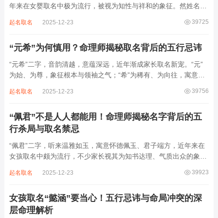
年来在女婴取名中极为流行，被视为知性与祥和的象征。然姓名命
理讲究因人而异，名若不合命局，再温婉也成负担。细究“静熙”之
39725
起名取名
2025-12-23
象，实藏金水偏寒、火气受制之弊，若不顾八字强弱，盲目套用，
反易引发体弱多病、意志不坚、事业难...
“元希”为何慎用？命理师揭秘取名背后的五行忌讳
“元希”二字，音韵清越，意蕴深远，近年渐成家长取名新宠。“元”
为始、为尊，象征根本与领袖之气；“希”为稀有、为向往，寓意卓
尔不群、心怀大志。组合而成，“元希”似有天纵之才、贵不可言之
39756
起名取名
2025-12-23
象。然姓名非止文雅，实为命理气场之枢纽。一字之选，关乎运途
起伏。“元”属木，“希”藏水火...
“佩君”不是人人都能用！命理师揭秘名字背后的五
行杀局与取名禁忌
“佩君”二字，听来温雅如玉，寓意怀德佩玉、君子端方，近年来在
女孩取名中颇为流行，不少家长视其为知书达理、气质出众的象
征。然姓名之学，根在八字，名若逆势而行，再文雅也成负累。细
39923
起名取名
2025-12-23
察“佩君”之象，实藏金气过旺、木土受制之局，若不顾命主五行强
弱，盲目套用，反易招致体弱多病、意志...
女孩取名“懿涵”要当心！五行忌讳与命局冲突的深
层命理解析