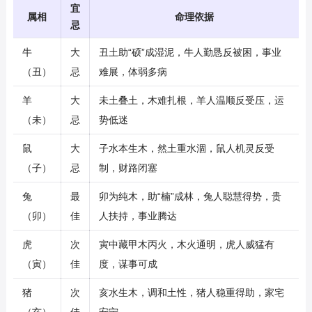
宜
属相
命理依据
忌
牛
大
丑土助“硕”成湿泥，牛人勤恳反被困，事业
（丑）
忌
难展，体弱多病
羊
大
未土叠土，木难扎根，羊人温顺反受压，运
（未）
忌
势低迷
鼠
大
子水本生木，然土重水涸，鼠人机灵反受
（子）
忌
制，财路闭塞
兔
最
卯为纯木，助“楠”成林，兔人聪慧得势，贵
（卯）
佳
人扶持，事业腾达
虎
次
寅中藏甲木丙火，木火通明，虎人威猛有
（寅）
佳
度，谋事可成
猪
次
亥水生木，调和土性，猪人稳重得助，家宅