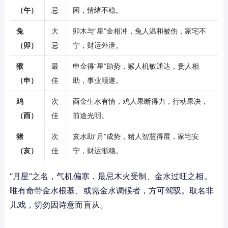
（午）
忌
困，情绪不稳。
兔
大
卯木与“星”金相冲，兔人温和被伤，家宅不
（卯）
忌
宁，财运外泄。
猴
最
申金得“星”助势，猴人机敏通达，贵人相
（申）
佳
助，事业顺遂。
鸡
次
酉金生水有情，鸡人果断得力，行动果决，
（酉）
佳
前途光明。
猪
次
亥水助“月”成势，猪人智慧得展，家宅安
（亥）
佳
宁，财运渐稳。
“月星”之名，气机偏寒，最忌木火受制、金水过旺之相。
唯有命带金水根基、或需金水调候者，方可驾驭。取名非
儿戏，切勿因诗意而盲从。