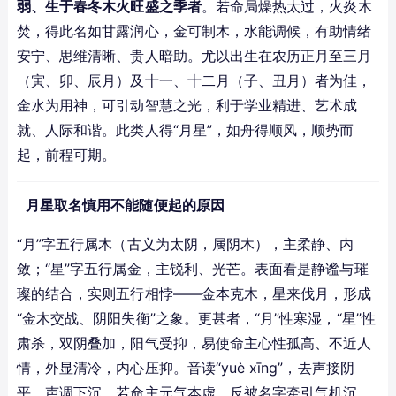
弱、生于春冬木火旺盛之季者
。若命局燥热太过，火炎木
焚，得此名如甘露润心，金可制木，水能调候，有助情绪
安宁、思维清晰、贵人暗助。尤以出生在农历正月至三月
（寅、卯、辰月）及十一、十二月（子、丑月）者为佳，
金水为用神，可引动智慧之光，利于学业精进、艺术成
就、人际和谐。此类人得“月星”，如舟得顺风，顺势而
起，前程可期。
月星取名慎用不能随便起的原因
“月”字五行属木（古义为太阴，属阴木），主柔静、内
敛；“星”字五行属金，主锐利、光芒。表面看是静谧与璀
璨的结合，实则五行相悖——金本克木，星来伐月，形成
“金木交战、阴阳失衡”之象。更甚者，“月”性寒湿，“星”性
肃杀，双阴叠加，阳气受抑，易使命主心性孤高、不近人
情，外显清冷，内心压抑。音读“yuè xīng”，去声接阴
平，声调下沉，若命主元气本虚，反被名字牵引气机沉