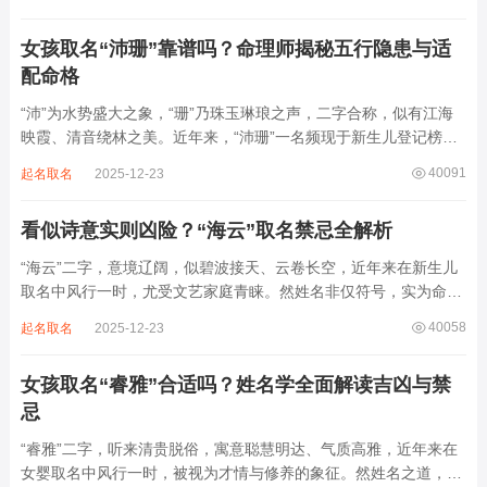
某支系的续修字辈，在安岳、岳池一带的黄氏族谱里能明确查到，
后续还跟着纲、常、任、本、初，再往后是...
女孩取名“沛珊”靠谱吗？命理师揭秘五行隐患与适
配命格
“沛”为水势盛大之象，“珊”乃珠玉琳琅之声，二字合称，似有江海
映霞、清音绕林之美。近年来，“沛珊”一名频现于新生儿登记榜
上，尤以女婴为多，取其灵动温润、才情出众之意。然姓名非止文
40091
起名取名
2025-12-23
雅符号，实为命理五行流转之枢纽。一字之选，关乎气场平衡。沛
属水，珊属金，金生水则势愈旺。若命...
看似诗意实则凶险？“海云”取名禁忌全解析
“海云”二字，意境辽阔，似碧波接天、云卷长空，近年来在新生儿
取名中风行一时，尤受文艺家庭青睐。然姓名非仅符号，实为命局
之延伸。若不顾八字寒暖燥湿，妄用“海云”，反成拖累。此名水势
40058
起名取名
2025-12-23
滔天，木浮无根，阴气过重，易致意志不坚、事业漂泊、健康受
损。男子用之多情志难定，女子用之则婚...
女孩取名“睿雅”合适吗？姓名学全面解读吉凶与禁
忌
“睿雅”二字，听来清贵脱俗，寓意聪慧明达、气质高雅，近年来在
女婴取名中风行一时，被视为才情与修养的象征。然姓名之道，贵