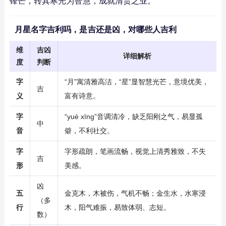
锋芒，转其寒光为智慧，成就清贵之业。
月星名字吉利吗，是吉还是凶，对哪些人吉利
维
吉凶
详细解析
度
判断
字
“月”寓清雅高洁，“星”显智慧光芒，意境优美，
吉
义
富有诗意。
字
“yuè xīng”音调清冷，缺乏阳刚之气，易显孤
中
音
僻，不利社交。
字
字形疏朗，笔画流畅，视觉上清秀雅致，不失
吉
形
美感。
凶
五
金克木，木被伤，气机不畅；金生水，水寒浸
（多
行
木，阳气难振，易致体弱、志短。
数）