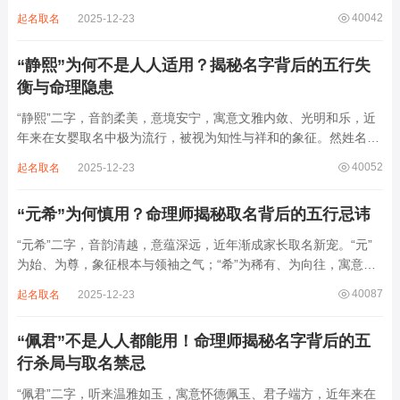
在因命施名，名若与八字相悖，纵然字字珠玑，也如履冰负薪，徒
40042
起名取名
2025-12-23
增心力。细察“睿雅”之局，实藏金水成势、火土受制之患，若不顾
命主根基，贸然启用，反易招来体弱多...
“静熙”为何不是人人适用？揭秘名字背后的五行失
衡与命理隐患
“静熙”二字，音韵柔美，意境安宁，寓意文雅内敛、光明和乐，近
年来在女婴取名中极为流行，被视为知性与祥和的象征。然姓名命
理讲究因人而异，名若不合命局，再温婉也成负担。细究“静熙”之
40052
起名取名
2025-12-23
象，实藏金水偏寒、火气受制之弊，若不顾八字强弱，盲目套用，
反易引发体弱多病、意志不坚、事业难...
“元希”为何慎用？命理师揭秘取名背后的五行忌讳
“元希”二字，音韵清越，意蕴深远，近年渐成家长取名新宠。“元”
为始、为尊，象征根本与领袖之气；“希”为稀有、为向往，寓意卓
尔不群、心怀大志。组合而成，“元希”似有天纵之才、贵不可言之
40087
起名取名
2025-12-23
象。然姓名非止文雅，实为命理气场之枢纽。一字之选，关乎运途
起伏。“元”属木，“希”藏水火...
“佩君”不是人人都能用！命理师揭秘名字背后的五
行杀局与取名禁忌
“佩君”二字，听来温雅如玉，寓意怀德佩玉、君子端方，近年来在