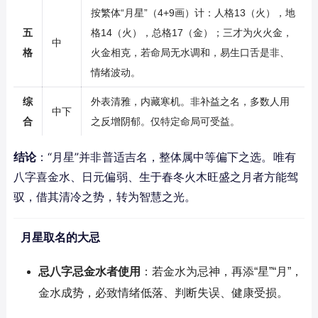
按繁体“月星”（4+9画）计：人格13（火），地
五
格14（火），总格17（金）；三才为火火金，
中
格
火金相克，若命局无水调和，易生口舌是非、
情绪波动。
综
外表清雅，内藏寒机。非补益之名，多数人用
中下
合
之反增阴郁。仅特定命局可受益。
结论
：“月星”并非普适吉名，整体属中等偏下之选。唯有
八字喜金水、日元偏弱、生于春冬火木旺盛之月者方能驾
驭，借其清冷之势，转为智慧之光。
月星取名的大忌
忌八字忌金水者使用
：若金水为忌神，再添“星”“月”，
金水成势，必致情绪低落、判断失误、健康受损。