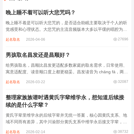
晚上睡不着可以听大悲咒吗？
晚上睡不着是可以听大悲咒的，是否适合助眠主要取决于个人的听
觉感受和心理状态。大悲咒的主流音频版本大多以平缓的唱腔为
主，旋律节奏偏慢，没有大幅度的起伏变化，也没有尖锐的音效和
27696
起名取名
2026-04-06
急促的鼓点，这类音频本身具备静心的基础特质。睡前思绪繁杂、
心里焦躁时，轻柔播放大悲咒，能减少大脑胡...
男孩取名昌发还是昌顺好？
给男孩取名，昌顺比昌发更适配多数家庭的取名需求，日常使用、
寓意适配度、读音顺口度上都更稳妥。昌发读音为 chāng fā，两个
字均为阴平声调，连读时没有声调起伏，日常呼喊不够清亮，远距
32087
起名取名
2026-03-22
离叫名字时辨识度不高。昌字本义为兴盛、繁茂，发字核心指向发
财、发迹，两个字组合的核心寓...
整理家族族谱时遇黄氏字辈维学永，想知道后续接
续的是什么字辈？
黄氏字辈里维学永的后续字辈并无统一答案，核心因黄氏支系、地
域不同而有差异，其中川渝部分黄氏支系中维学永后接文字辈，完
整顺承为维、学、永、文、明、盛。这个字辈序列是川渝地区黄氏
38732
起名取名
2026-02-14