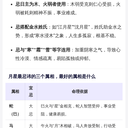
忌日主为木、火弱者使用
：木弱受克则仁心受损，火
弱被耗则精神不振，事业难成。
忌搭配金水姓氏
：如“江月星”“沈月星”，姓氏助金水之
势，形成“寒水浸木”之象，人生多孤寂，根基不稳。
忌与“寒”“霜”“雪”等字连用
：加重阴寒之气，导致心
性冷漠、情感疏离，易陷孤独或抑郁。
月星最忌讳的三个属相，最好的属相是什么
宜
属相
命理依据
忌
蛇
大
巳火与“星”金相克，蛇人智慧受抑，事业受
（巳）
忌
阻，健康易损。
马
大
午火与“月”木相破，马人奔放受制，行动受