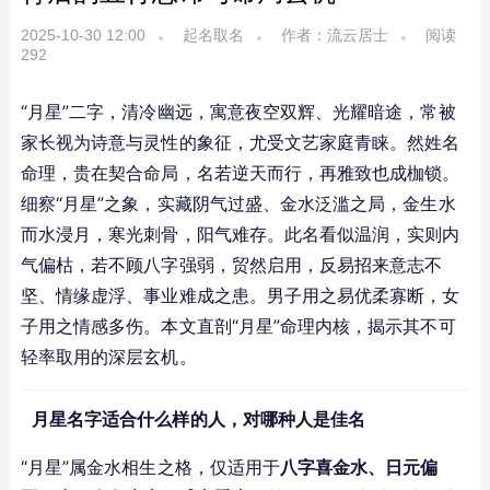
2025-10-30 12:00
起名取名
作者：流云居士
阅读
292
“月星”二字，清冷幽远，寓意夜空双辉、光耀暗途，常被
家长视为诗意与灵性的象征，尤受文艺家庭青睐。然姓名
命理，贵在契合命局，名若逆天而行，再雅致也成枷锁。
细察“月星”之象，实藏阴气过盛、金水泛滥之局，金生水
而水浸月，寒光刺骨，阳气难存。此名看似温润，实则内
气偏枯，若不顾八字强弱，贸然启用，反易招来意志不
坚、情缘虚浮、事业难成之患。男子用之易优柔寡断，女
子用之情感多伤。本文直剖“月星”命理内核，揭示其不可
轻率取用的深层玄机。
月星名字适合什么样的人，对哪种人是佳名
“月星”属金水相生之格，仅适用于
八字喜金水、日元偏