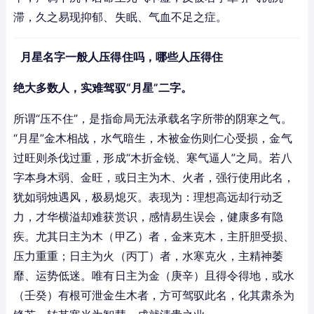
滞，久之易现抑郁、失眠、气血不足之症。
月星名字一般人压得住吗，哪些人压得住
绝大多数人，实难驾驭“月星”二字。
所谓“压不住”，是指命局无法承载名字所带的阴寒之气。
“月星”金木相战，水气暗生，木被金伤则仁心受损，金气
过旺则杀伐过重，形成“木折金锐、寒气逼人”之局。若八
字本身木弱、金旺，或日主为木、火者，强行使用此名，
犹如弱烛遇风，极易熄灭。表现为：理想高远却行动乏
力，才华横溢却难获赏识，感情易生误会，健康多有隐
疾。尤其日主为木（甲乙）者，金来克木，主肝胆受损、
压力重重；日主为火（丙丁）者，水寒克火，主精神萎
靡、运势低迷。唯有日主为金（庚辛）且得令得地，或水
（壬癸）有根可泄金生木者，方可驾驭此名，化其肃杀为