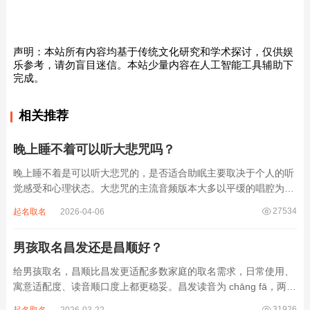
声明：本站所有内容均基于传统文化研究和学术探讨，仅供娱
乐参考，请勿盲目迷信。本站少量内容在人工智能工具辅助下
完成。
相关推荐
晚上睡不着可以听大悲咒吗？
晚上睡不着是可以听大悲咒的，是否适合助眠主要取决于个人的听
觉感受和心理状态。大悲咒的主流音频版本大多以平缓的唱腔为
主，旋律节奏偏慢，没有大幅度的起伏变化，也没有尖锐的音效和
27534
起名取名
2026-04-06
急促的鼓点，这类音频本身具备静心的基础特质。睡前思绪繁杂、
心里焦躁时，轻柔播放大悲咒，能减少大脑胡...
男孩取名昌发还是昌顺好？
给男孩取名，昌顺比昌发更适配多数家庭的取名需求，日常使用、
寓意适配度、读音顺口度上都更稳妥。昌发读音为 chāng fā，两个
字均为阴平声调，连读时没有声调起伏，日常呼喊不够清亮，远距
31926