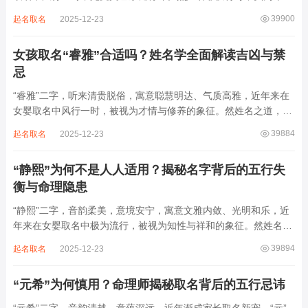
之延伸。若不顾八字寒暖燥湿，妄用“海云”，反成拖累。此名水势
39900
起名取名
2025-12-23
滔天，木浮无根，阴气过重，易致意志不坚、事业漂泊、健康受
损。男子用之多情志难定，女子用之则婚...
女孩取名“睿雅”合适吗？姓名学全面解读吉凶与禁
忌
“睿雅”二字，听来清贵脱俗，寓意聪慧明达、气质高雅，近年来在
女婴取名中风行一时，被视为才情与修养的象征。然姓名之道，贵
在因命施名，名若与八字相悖，纵然字字珠玑，也如履冰负薪，徒
39884
起名取名
2025-12-23
增心力。细察“睿雅”之局，实藏金水成势、火土受制之患，若不顾
命主根基，贸然启用，反易招来体弱多...
“静熙”为何不是人人适用？揭秘名字背后的五行失
衡与命理隐患
“静熙”二字，音韵柔美，意境安宁，寓意文雅内敛、光明和乐，近
年来在女婴取名中极为流行，被视为知性与祥和的象征。然姓名命
理讲究因人而异，名若不合命局，再温婉也成负担。细究“静熙”之
39894
起名取名
2025-12-23
象，实藏金水偏寒、火气受制之弊，若不顾八字强弱，盲目套用，
反易引发体弱多病、意志不坚、事业难...
“元希”为何慎用？命理师揭秘取名背后的五行忌讳