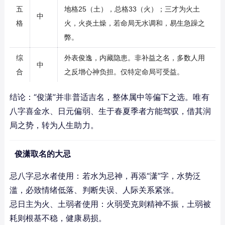
五
地格25（土），总格33（火）；三才为火土
中
格
火，火炎土燥，若命局无水调和，易生急躁之
弊。
综
外表俊逸，内藏隐患。非补益之名，多数人用
中
合
之反增心神负担。仅特定命局可受益。
结论：“俊潇”并非普适吉名，整体属中等偏下之选。唯有
八字喜金水、日元偏弱、生于春夏季者方能驾驭，借其润
局之势，转为人生助力。
俊潇取名的大忌
忌八字忌水者使用：若水为忌神，再添“潇”字，水势泛
滥，必致情绪低落、判断失误、人际关系紧张。
忌日主为火、土弱者使用：火弱受克则精神不振，土弱被
耗则根基不稳，健康易损。