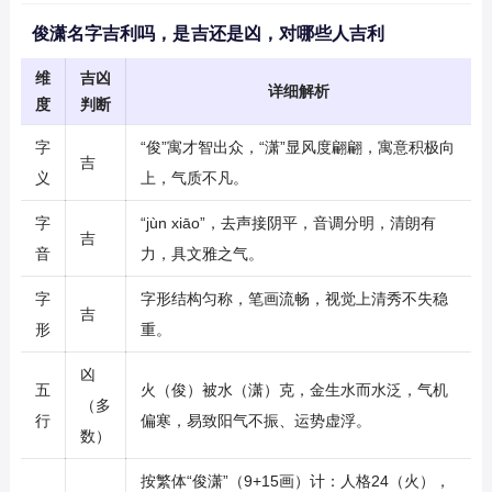
俊潇名字吉利吗，是吉还是凶，对哪些人吉利
维
吉凶
详细解析
度
判断
字
“俊”寓才智出众，“潇”显风度翩翩，寓意积极向
吉
义
上，气质不凡。
字
“jùn xiāo”，去声接阴平，音调分明，清朗有
吉
音
力，具文雅之气。
字
字形结构匀称，笔画流畅，视觉上清秀不失稳
吉
形
重。
凶
五
火（俊）被水（潇）克，金生水而水泛，气机
（多
行
偏寒，易致阳气不振、运势虚浮。
数）
按繁体“俊潇”（9+15画）计：人格24（火），