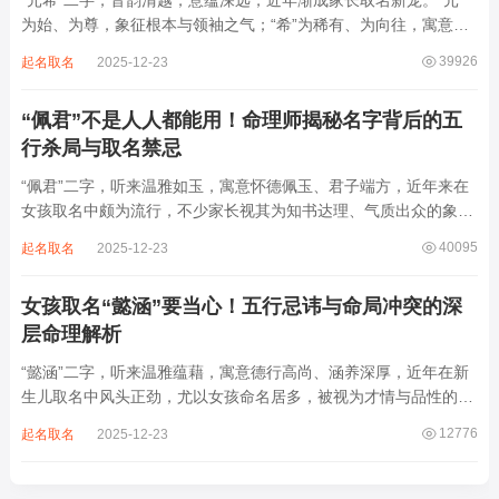
“元希”二字，音韵清越，意蕴深远，近年渐成家长取名新宠。“元”
为始、为尊，象征根本与领袖之气；“希”为稀有、为向往，寓意卓
尔不群、心怀大志。组合而成，“元希”似有天纵之才、贵不可言之
39926
起名取名
2025-12-23
象。然姓名非止文雅，实为命理气场之枢纽。一字之选，关乎运途
起伏。“元”属木，“希”藏水火...
“佩君”不是人人都能用！命理师揭秘名字背后的五
行杀局与取名禁忌
“佩君”二字，听来温雅如玉，寓意怀德佩玉、君子端方，近年来在
女孩取名中颇为流行，不少家长视其为知书达理、气质出众的象
征。然姓名之学，根在八字，名若逆势而行，再文雅也成负累。细
40095
起名取名
2025-12-23
察“佩君”之象，实藏金气过旺、木土受制之局，若不顾命主五行强
弱，盲目套用，反易招致体弱多病、意志...
女孩取名“懿涵”要当心！五行忌讳与命局冲突的深
层命理解析
“懿涵”二字，听来温雅蕴藉，寓意德行高尚、涵养深厚，近年在新
生儿取名中风头正劲，尤以女孩命名居多，被视为才情与品性的完
美结合。然姓名之学，根在命局，名若逆势而行，纵然字字珠玑，
12776
起名取名
2025-12-23
也如逆水行舟，徒增心力。细察“懿涵”之象，实藏水势泛滥、土崩
金沉之患，若不顾八字根基，贸然启用...