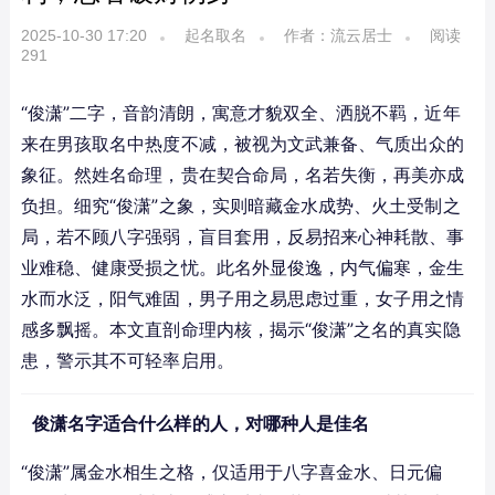
2025-10-30 17:20
起名取名
作者：流云居士
阅读
291
“俊潇”二字，音韵清朗，寓意才貌双全、洒脱不羁，近年
来在男孩取名中热度不减，被视为文武兼备、气质出众的
象征。然姓名命理，贵在契合命局，名若失衡，再美亦成
负担。细究“俊潇”之象，实则暗藏金水成势、火土受制之
局，若不顾八字强弱，盲目套用，反易招来心神耗散、事
业难稳、健康受损之忧。此名外显俊逸，内气偏寒，金生
水而水泛，阳气难固，男子用之易思虑过重，女子用之情
感多飘摇。本文直剖命理内核，揭示“俊潇”之名的真实隐
患，警示其不可轻率启用。
俊潇名字适合什么样的人，对哪种人是佳名
“俊潇”属金水相生之格，仅适用于八字喜金水、日元偏