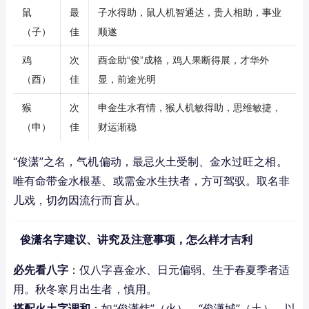
鼠
最
子水得助，鼠人机智通达，贵人相助，事业
（子）
佳
顺遂
鸡
次
酉金助“俊”成格，鸡人果断得展，才华外
（酉）
佳
显，前途光明
猴
次
申金生水有情，猴人机敏得助，思维敏捷，
（申）
佳
财运渐稳
“俊潇”之名，气机偏动，最忌火土受制、金水过旺之相。
唯有命带金水根基、或需金水生扶者，方可驾驭。取名非
儿戏，切勿因流行而盲从。
俊潇名字建议、讲究及注意事项，怎么样才吉利
必先看八字
：仅八字喜金水、日元偏弱、生于春夏季者适
用。秋冬寒月出生者，慎用。
搭配火土字调和
：如“俊潇炜”（火）、“俊潇城”（土），以