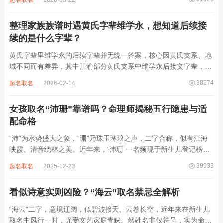
起名取名
2026-03-22
离叫名字时辨识度不高。昌字本义为兴盛、繁茂，发字核心指向发
财、发迹，两个字组合的核心寓...
整理家族族谱时遇黄氏字辈维学永，想知道后续接
续的是什么字辈？
黄氏字辈里维学永的后续字辈并无统一答案，核心因黄氏支系、地
域不同而有差异，其中川渝部分黄氏支系中维学永后接文字辈，完
整顺承为维、学、永、文、明、盛。这个字辈序列是川渝地区黄氏
38574
起名取名
2026-02-14
某支系的续修字辈，在安岳、岳池一带的黄氏族谱里能明确查到，
后续还跟着纲、常、任、本、初，再往后是...
女孩取名“沛珊”靠谱吗？命理师揭秘五行隐患与适
配命格
“沛”为水势盛大之象，“珊”乃珠玉琳琅之声，二字合称，似有江海
映霞、清音绕林之美。近年来，“沛珊”一名频现于新生儿登记榜
上，尤以女婴为多，取其灵动温润、才情出众之意。然姓名非止文
39933
起名取名
2025-12-23
雅符号，实为命理五行流转之枢纽。一字之选，关乎气场平衡。沛
属水，珊属金，金生水则势愈旺。若命...
看似诗意实则凶险？“海云”取名禁忌全解析
“海云”二字，意境辽阔，似碧波接天、云卷长空，近年来在新生儿
取名中风行一时，尤受文艺家庭青睐。然姓名非仅符号，实为命局