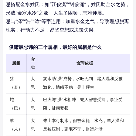
忌搭配金水姓氏：如“江俊潇”“钟俊潇”，姓氏助金水之势，
形成“金寒水冷”之象，人生多困顿，志难伸展。
忌与“泽”“浩”“涛”等字连用：加重水金之气，导致理想脱离
现实，行动力不足，易陷空想或决策失误。
俊潇最忌讳的三个属相，最好的属相是什么
宜
属相
命理依据
忌
猪
大
亥水助“潇”成势，水旺无制，猪人温和反被
（亥）
忌
激化，情绪不稳，是非频生
蛇
大
巳火与“潇”水相冲，蛇人智慧受抑，事业受
（巳）
忌
阻，健康受损
羊
大
未土本可制水，但被金耗、水克，羊人温和
（未）
忌
反被压制，家宅不宁，财运外泄