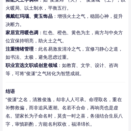
火暖局、以土制水，平衡五行。
佩戴红玛瑙、黄玉饰品
：增强火土之气，稳固心神，提升
决断力。
家居宜用暖色调
：红色、橙色、黄色为主，南方与中央方
位宜保持明亮，助火土之气。
注重情绪管理
：此名易激发清冷之气，宜修习静心之道，
如书法、太极，避免思虑过重。
职业宜选文职或创意领域
：如教育、文学、设计、咨询
等，可将“俊潇”之气转化为智慧成就。
结语
“俊潇”之名，清雅俊逸，却非人人可承。命理取名，重在
补弊救偏，而非追风逐潮。名若不合命，再响亮也是虚
名。望家长为子命名时，莫贪一时之喜，务须结合生辰八
字，审慎斟酌，方能名利双收，福泽绵长。