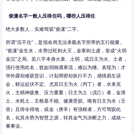
俊潇名字一般人压得住吗，哪些人压得住
绝大多数人，实难驾驭“俊潇”二字。
所谓“压不住”，是指命局无法承载名字所带的五行能量。
“俊潇”金生水，水势过旺则火灭，金寒则土虚，形成“火弱
金沉”之局。若八字本身火衰、土弱，或日主为火、土者，
强行使用此名，犹如弱烛遇寒流，难以为继。表现为：才
华外露却难获赏识，计划周密却执行不力，感情易生误
会，财运起伏不定。尤其日主为火（丙丁）者，水来克
火，主精神疲惫、压力重重；日主为土（戊己）者，金泄
土、水耗土，主根基不稳、健康受损。唯有日主为水（壬
癸）且得令得地，或金（庚辛）有强根者，方可驾驭此
名，化其水势为智慧之源，转其金气为决断之力，成就一
番事业。