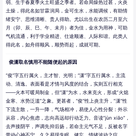
弱、生于春夏季火土旺盛之季者。若命局燥热过甚，火炎
土燥，得此名如甘霖润局，金可生水，水能调候，有助情
绪安宁、思维清晰、贵人得助。尤以出生在农历二月至六
月（卯、辰、巳、午、未月）者为佳，金水为用神，可助
气机流通，利于学业精进、仕途顺遂、人际和谐。此类人
得此名，如舟得顺风，顺势而起，成就可期。
俊潇取名慎用不能随便起的原因
“俊”字五行属火，主才智、光明；“潇”字五行属水，主流
动、清逸。表面看是才情与风度的结合，实则五行相克
——火本可暖局制金，但“潇”为水，水来克火，形成“火熄
金寒、水势泛滥”之象。更甚者，“俊”性上炎主升，“潇”性
下流主散，一升一降，气场相冲，易使人心性分裂：外示
从容，内心焦虑，志向高远却行动乏力。音读“jùn xiāo”，
去声接阴平，声调先抑后扬，若命主元气不足，反被名字
带动心神不宁，久之易现失眠、健忘、情绪波动之症。