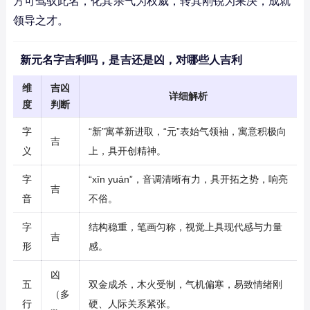
方可驾驭此名，化其杀气为权威，转其刚锐为果决，成就
领导之才。
新元名字吉利吗，是吉还是凶，对哪些人吉利
维
吉凶
详细解析
度
判断
字
“新”寓革新进取，“元”表始气领袖，寓意积极向
吉
义
上，具开创精神。
字
“xīn yuán”，音调清晰有力，具开拓之势，响亮
吉
音
不俗。
字
结构稳重，笔画匀称，视觉上具现代感与力量
吉
形
感。
凶
五
双金成杀，木火受制，气机偏寒，易致情绪刚
（多
行
硬、人际关系紧张。