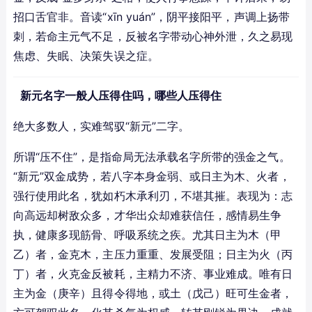
招口舌官非。音读“xīn yuán”，阴平接阳平，声调上扬带
刺，若命主元气不足，反被名字带动心神外泄，久之易现
焦虑、失眠、决策失误之症。
新元名字一般人压得住吗，哪些人压得住
绝大多数人，实难驾驭“新元”二字。
所谓“压不住”，是指命局无法承载名字所带的强金之气。
“新元”双金成势，若八字本身金弱、或日主为木、火者，
强行使用此名，犹如朽木承利刃，不堪其摧。表现为：志
向高远却树敌众多，才华出众却难获信任，感情易生争
执，健康多现筋骨、呼吸系统之疾。尤其日主为木（甲
乙）者，金克木，主压力重重、发展受阻；日主为火（丙
丁）者，火克金反被耗，主精力不济、事业难成。唯有日
主为金（庚辛）且得令得地，或土（戊己）旺可生金者，