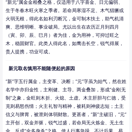
“新元”属金金相叠之格，仅适用于八字喜金、日元偏弱、
生于冬春木旺火寒之季者。若命局寒湿不足、木气猖獗或
火弱无根，得此名如利刃断冗，金可制木扶土，助气机清
爽、思维明晰、事业破局。尤以出生在农历正月到四月
（寅、卯、辰、巳月）者为佳，金为用神，可抑过旺之
木，稳固财官。此类人得此名，如鹰击长空，锐气得展，
贵人提携，功业可成。
新元取名慎用不能随便起的原因
“新”字五行属金，主变革、决断；“元”字虽为始气，然在姓
名学中亦归金性，主刚健、主导。两金叠加，形成“金刚无
制”之象，金旺则木折、火熄、土虚。木主肝胆与仁德，受
克则易怒伤情；火主礼智与精神，被耗则神疲志短；土主
信义与脾胃，被泄则体弱财散。更甚者，“新”主破旧，“元”
主开创，双金并驱，锐气过盛，若命局无火炼金、无土生
金，反成“金多身杀”之格，使人行事急躁，不计后果，易