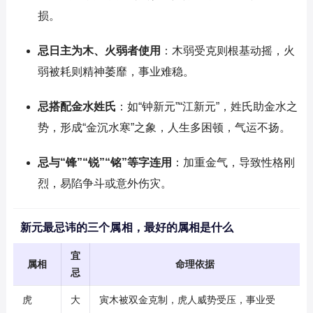
损。
忌日主为木、火弱者使用
：木弱受克则根基动摇，火
弱被耗则精神萎靡，事业难稳。
忌搭配金水姓氏
：如“钟新元”“江新元”，姓氏助金水之
势，形成“金沉水寒”之象，人生多困顿，气运不扬。
忌与“锋”“锐”“铭”等字连用
：加重金气，导致性格刚
烈，易陷争斗或意外伤灾。
新元最忌讳的三个属相，最好的属相是什么
宜
属相
命理依据
忌
虎
大
寅木被双金克制，虎人威势受压，事业受