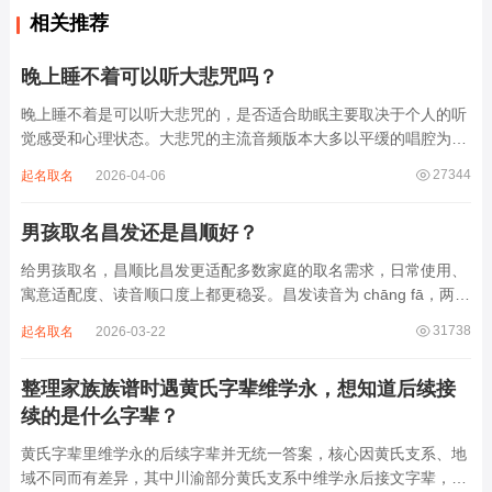
相关推荐
晚上睡不着可以听大悲咒吗？
晚上睡不着是可以听大悲咒的，是否适合助眠主要取决于个人的听
觉感受和心理状态。大悲咒的主流音频版本大多以平缓的唱腔为
主，旋律节奏偏慢，没有大幅度的起伏变化，也没有尖锐的音效和
27344
起名取名
2026-04-06
急促的鼓点，这类音频本身具备静心的基础特质。睡前思绪繁杂、
心里焦躁时，轻柔播放大悲咒，能减少大脑胡...
男孩取名昌发还是昌顺好？
给男孩取名，昌顺比昌发更适配多数家庭的取名需求，日常使用、
寓意适配度、读音顺口度上都更稳妥。昌发读音为 chāng fā，两个
字均为阴平声调，连读时没有声调起伏，日常呼喊不够清亮，远距
31738
起名取名
2026-03-22
离叫名字时辨识度不高。昌字本义为兴盛、繁茂，发字核心指向发
财、发迹，两个字组合的核心寓...
整理家族族谱时遇黄氏字辈维学永，想知道后续接
续的是什么字辈？
黄氏字辈里维学永的后续字辈并无统一答案，核心因黄氏支系、地
域不同而有差异，其中川渝部分黄氏支系中维学永后接文字辈，完