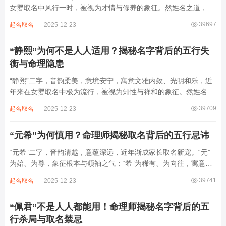
女婴取名中风行一时，被视为才情与修养的象征。然姓名之道，贵
在因命施名，名若与八字相悖，纵然字字珠玑，也如履冰负薪，徒
39697
起名取名
2025-12-23
增心力。细察“睿雅”之局，实藏金水成势、火土受制之患，若不顾
命主根基，贸然启用，反易招来体弱多...
“静熙”为何不是人人适用？揭秘名字背后的五行失
衡与命理隐患
“静熙”二字，音韵柔美，意境安宁，寓意文雅内敛、光明和乐，近
年来在女婴取名中极为流行，被视为知性与祥和的象征。然姓名命
理讲究因人而异，名若不合命局，再温婉也成负担。细究“静熙”之
39709
起名取名
2025-12-23
象，实藏金水偏寒、火气受制之弊，若不顾八字强弱，盲目套用，
反易引发体弱多病、意志不坚、事业难...
“元希”为何慎用？命理师揭秘取名背后的五行忌讳
“元希”二字，音韵清越，意蕴深远，近年渐成家长取名新宠。“元”
为始、为尊，象征根本与领袖之气；“希”为稀有、为向往，寓意卓
尔不群、心怀大志。组合而成，“元希”似有天纵之才、贵不可言之
39741
起名取名
2025-12-23
象。然姓名非止文雅，实为命理气场之枢纽。一字之选，关乎运途
起伏。“元”属木，“希”藏水火...
“佩君”不是人人都能用！命理师揭秘名字背后的五
行杀局与取名禁忌