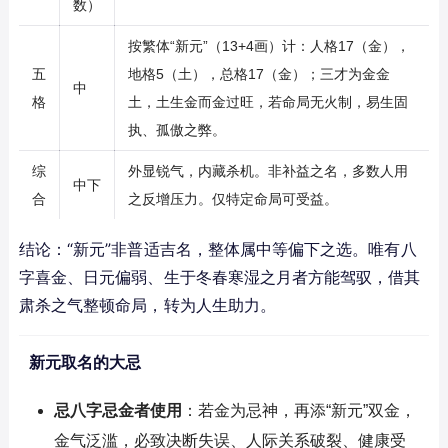
数）
按繁体“新元”（13+4画）计：人格17（金），
五
地格5（土），总格17（金）；三才为金金
中
格
土，土生金而金过旺，若命局无火制，易生固
执、孤傲之弊。
综
外显锐气，内藏杀机。非补益之名，多数人用
中下
合
之反增压力。仅特定命局可受益。
结论：“新元”非普适吉名，整体属中等偏下之选。唯有八
字喜金、日元偏弱、生于冬春寒湿之月者方能驾驭，借其
肃杀之气整顿命局，转为人生助力。
新元取名的大忌
忌八字忌金者使用
：若金为忌神，再添“新元”双金，
金气泛滥，必致决断失误、人际关系破裂、健康受