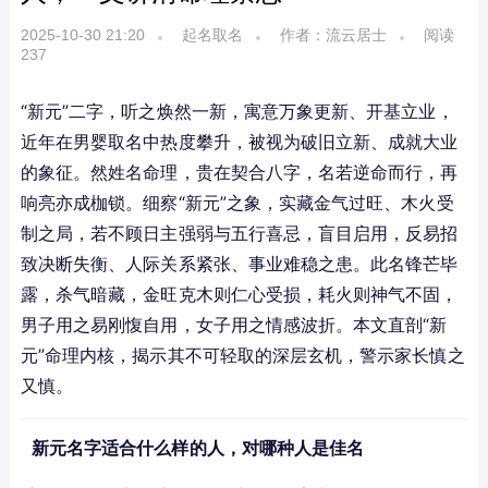
2025-10-30 21:20
起名取名
作者：流云居士
阅读
237
“新元”二字，听之焕然一新，寓意万象更新、开基立业，
近年在男婴取名中热度攀升，被视为破旧立新、成就大业
的象征。然姓名命理，贵在契合八字，名若逆命而行，再
响亮亦成枷锁。细察“新元”之象，实藏金气过旺、木火受
制之局，若不顾日主强弱与五行喜忌，盲目启用，反易招
致决断失衡、人际关系紧张、事业难稳之患。此名锋芒毕
露，杀气暗藏，金旺克木则仁心受损，耗火则神气不固，
男子用之易刚愎自用，女子用之情感波折。本文直剖“新
元”命理内核，揭示其不可轻取的深层玄机，警示家长慎之
又慎。
新元名字适合什么样的人，对哪种人是佳名