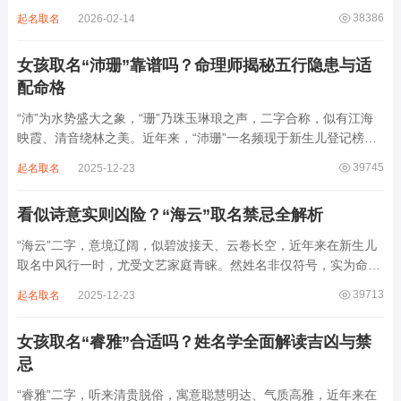
整顺承为维、学、永、文、明、盛。这个字辈序列是川渝地区黄氏
38386
起名取名
2026-02-14
某支系的续修字辈，在安岳、岳池一带的黄氏族谱里能明确查到，
后续还跟着纲、常、任、本、初，再往后是...
女孩取名“沛珊”靠谱吗？命理师揭秘五行隐患与适
配命格
“沛”为水势盛大之象，“珊”乃珠玉琳琅之声，二字合称，似有江海
映霞、清音绕林之美。近年来，“沛珊”一名频现于新生儿登记榜
上，尤以女婴为多，取其灵动温润、才情出众之意。然姓名非止文
39745
起名取名
2025-12-23
雅符号，实为命理五行流转之枢纽。一字之选，关乎气场平衡。沛
属水，珊属金，金生水则势愈旺。若命...
看似诗意实则凶险？“海云”取名禁忌全解析
“海云”二字，意境辽阔，似碧波接天、云卷长空，近年来在新生儿
取名中风行一时，尤受文艺家庭青睐。然姓名非仅符号，实为命局
之延伸。若不顾八字寒暖燥湿，妄用“海云”，反成拖累。此名水势
39713
起名取名
2025-12-23
滔天，木浮无根，阴气过重，易致意志不坚、事业漂泊、健康受
损。男子用之多情志难定，女子用之则婚...
女孩取名“睿雅”合适吗？姓名学全面解读吉凶与禁
忌
“睿雅”二字，听来清贵脱俗，寓意聪慧明达、气质高雅，近年来在