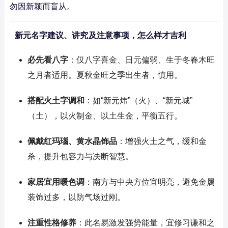
勿因新颖而盲从。
新元名字建议、讲究及注意事项，怎么样才吉利
必先看八字
：仅八字喜金、日元偏弱、生于冬春木旺
之月者适用。夏秋金旺之季出生者，慎用。
搭配火土字调和
：如“新元炜”（火）、“新元城”
（土），以火制金、以土生金，平衡五行。
佩戴红玛瑙、黄水晶饰品
：增强火土之气，缓和金
杀，提升包容力与决断智慧。
家居宜用暖色调
：南方与中央方位宜明亮，避免金属
装饰过多，以防气场过刚。
注重性格修养
：此名易激发强势能量，宜修习谦和之