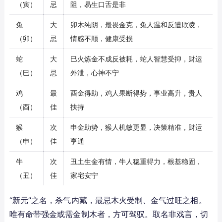
（寅）
忌
阻，易生口舌是非
兔
大
卯木纯阴，最畏金克，兔人温和反遭欺凌，
（卯）
忌
情感不顺，健康受损
蛇
大
巳火炼金不成反被耗，蛇人智慧受抑，财运
（巳）
忌
外泄，心神不宁
鸡
最
酉金得助，鸡人果断得势，事业高升，贵人
（酉）
佳
扶持
猴
次
申金助势，猴人机敏更显，决策精准，财运
（申）
佳
亨通
牛
次
丑土生金有情，牛人稳重得力，根基稳固，
（丑）
佳
家宅安宁
“新元”之名，杀气内藏，最忌木火受制、金气过旺之相。
唯有命带强金或需金制木者，方可驾驭。取名非戏言，切