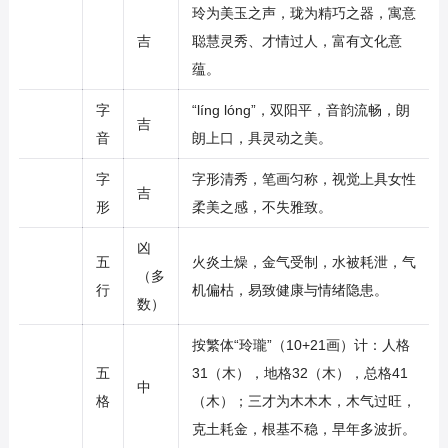
玲为美玉之声，珑为精巧之器，寓意
吉
聪慧灵秀、才情过人，富有文化意
蕴。
字
“líng lóng”，双阳平，音韵流畅，朗
吉
音
朗上口，具灵动之美。
字
字形清秀，笔画匀称，视觉上具女性
吉
形
柔美之感，不失雅致。
凶
五
火炎土燥，金气受制，水被耗泄，气
（多
行
机偏枯，易致健康与情绪隐患。
数）
按繁体“玲瓏”（10+21画）计：人格
五
31（木），地格32（木），总格41
中
格
（木）；三才为木木木，木气过旺，
克土耗金，根基不稳，早年多波折。