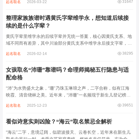
31647
起名取名
2026-03-22
离叫名字时辨识度不高。昌字本义为兴盛、繁茂，发字核心指向发
财、发迹，两个字组合的核心寓...
整理家族族谱时遇黄氏字辈维学永，想知道后续接
续的是什么字辈？
黄氏字辈里维学永的后续字辈并无统一答案，核心因黄氏支系、地
域不同而有差异，其中川渝部分黄氏支系中维学永后接文字辈，完
整顺承为维、学、永、文、明、盛。这个字辈序列是川渝地区黄氏
38295
起名取名
2026-02-14
某支系的续修字辈，在安岳、岳池一带的黄氏族谱里能明确查到，
后续还跟着纲、常、任、本、初，再往后是...
女孩取名“沛珊”靠谱吗？命理师揭秘五行隐患与适
配命格
“沛”为水势盛大之象，“珊”乃珠玉琳琅之声，二字合称，似有江海
映霞、清音绕林之美。近年来，“沛珊”一名频现于新生儿登记榜
上，尤以女婴为多，取其灵动温润、才情出众之意。然姓名非止文
39651
起名取名
2025-12-23
雅符号，实为命理五行流转之枢纽。一字之选，关乎气场平衡。沛
属水，珊属金，金生水则势愈旺。若命...
看似诗意实则凶险？“海云”取名禁忌全解析
“海云”二字，意境辽阔，似碧波接天、云卷长空，近年来在新生儿