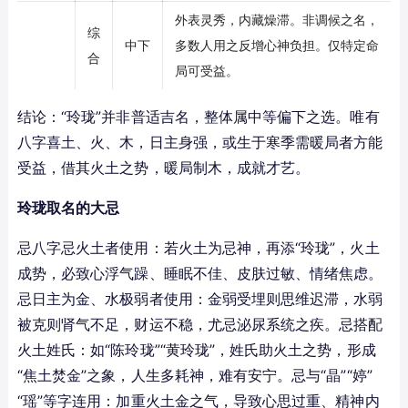
外表灵秀，内藏燥滞。非调候之名，
综
中下
多数人用之反增心神负担。仅特定命
合
局可受益。
结论：“玲珑”并非普适吉名，整体属中等偏下之选。唯有
八字喜土、火、木，日主身强，或生于寒季需暖局者方能
受益，借其火土之势，暖局制木，成就才艺。
玲珑取名的大忌
忌八字忌火土者使用：若火土为忌神，再添“玲珑”，火土
成势，必致心浮气躁、睡眠不佳、皮肤过敏、情绪焦虑。
忌日主为金、水极弱者使用：金弱受埋则思维迟滞，水弱
被克则肾气不足，财运不稳，尤忌泌尿系统之疾。忌搭配
火土姓氏：如“陈玲珑”“黄玲珑”，姓氏助火土之势，形成
“焦土焚金”之象，人生多耗神，难有安宁。忌与“晶”“婷”
“瑶”等字连用：加重火土金之气，导致心思过重、精神内