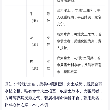
或骨骼易损。
丑为湿土，与“珑”土相和，牛
牛
最
人稳重得助，事业踏实，家宅
（丑）
佳
安宁。
辰为水库，可泄火土之气，若
龙
次
命需土者，反能化险为夷，贵
（辰）
佳
人扶持。
戌为燥土，与“珑”土同类，若
狗
次
命局需土制水者，反能增强意
（戌）
佳
志，稳固根基。
须知：“玲珑”之名，柔美中藏刚烈，火土成势，最忌金弱
水枯之相。唯有命带火土根基，或需土制木、火暖局者，
方可驾驭其灵秀之气。若属相与命局皆不合，强用此名，
反成心神之累，不可不慎。