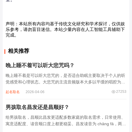
声明：本站所有内容均基于传统文化研究和学术探讨，仅供娱
乐参考，请勿盲目迷信。本站少量内容在人工智能工具辅助下
完成。
相关推荐
晚上睡不着可以听大悲咒吗？
晚上睡不着是可以听大悲咒的，是否适合助眠主要取决于个人的听
觉感受和心理状态。大悲咒的主流音频版本大多以平缓的唱腔为
主，旋律节奏偏慢，没有大幅度的起伏变化，也没有尖锐的音效和
27253
起名取名
2026-04-06
急促的鼓点，这类音频本身具备静心的基础特质。睡前思绪繁杂、
心里焦躁时，轻柔播放大悲咒，能减少大脑胡...
男孩取名昌发还是昌顺好？
给男孩取名，昌顺比昌发更适配多数家庭的取名需求，日常使用、
寓意适配度、读音顺口度上都更稳妥。昌发读音为 chāng fā，两个
字均为阴平声调，连读时没有声调起伏，日常呼喊不够清亮，远距