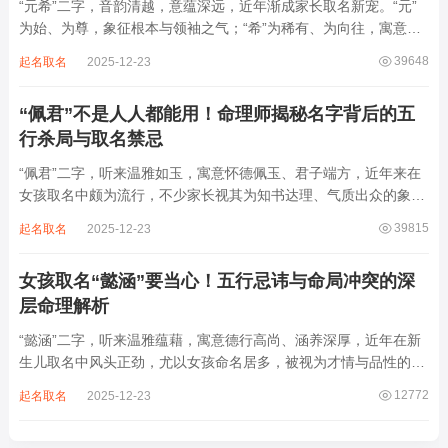
“元希”二字，音韵清越，意蕴深远，近年渐成家长取名新宠。“元”
为始、为尊，象征根本与领袖之气；“希”为稀有、为向往，寓意卓
尔不群、心怀大志。组合而成，“元希”似有天纵之才、贵不可言之
39648
起名取名
2025-12-23
象。然姓名非止文雅，实为命理气场之枢纽。一字之选，关乎运途
起伏。“元”属木，“希”藏水火...
“佩君”不是人人都能用！命理师揭秘名字背后的五
行杀局与取名禁忌
“佩君”二字，听来温雅如玉，寓意怀德佩玉、君子端方，近年来在
女孩取名中颇为流行，不少家长视其为知书达理、气质出众的象
征。然姓名之学，根在八字，名若逆势而行，再文雅也成负累。细
39815
起名取名
2025-12-23
察“佩君”之象，实藏金气过旺、木土受制之局，若不顾命主五行强
弱，盲目套用，反易招致体弱多病、意志...
女孩取名“懿涵”要当心！五行忌讳与命局冲突的深
层命理解析
“懿涵”二字，听来温雅蕴藉，寓意德行高尚、涵养深厚，近年在新
生儿取名中风头正劲，尤以女孩命名居多，被视为才情与品性的完
美结合。然姓名之学，根在命局，名若逆势而行，纵然字字珠玑，
12772
起名取名
2025-12-23
也如逆水行舟，徒增心力。细察“懿涵”之象，实藏水势泛滥、土崩
金沉之患，若不顾八字根基，贸然启用...