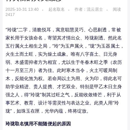
2025-10-31 13:40
起名取名
作者：流云居士
阅读
2417
“玲珑”二字，清脆悦耳，寓意聪慧灵巧、心思剔透，常被
家长用于女孩命名，寄望其才情出众、玲珑剔透。然此名
五行属火土相生之局，“玲”为玉声属火，“珑”为玉器属土，
火生土而土旺，实为燥土成象。唯有八字喜土、日元身
弱、木盛需抑者方为相宜，尤以生于冬春木旺之季（农历
十一月至三月）者为佳。此时寒木当令，火土可暖局制
木，反能化煞为权。若命局以土为用、火为印，得此名可
助学业精进、贵人提携、才艺双全。特别是甲乙木日主身
强之人，得“玲珑”制其过旺之气，反能收敛锋芒，利于从
事艺术、教育、设计等需灵性与表达之业。此类人用“玲
珑”，如珠玉在匣，光华内蕴，终将绽放。
玲珑取名慎用不能随便起的原因