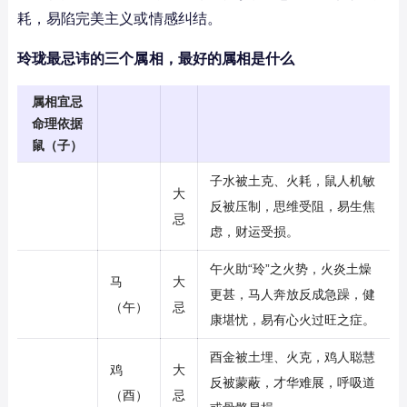
耗，易陷完美主义或情感纠结。
玲珑最忌讳的三个属相，最好的属相是什么
属相宜忌
命理依据
鼠（子）
子水被土克、火耗，鼠人机敏
大
反被压制，思维受阻，易生焦
忌
虑，财运受损。
午火助“玲”之火势，火炎土燥
马
大
更甚，马人奔放反成急躁，健
（午）
忌
康堪忧，易有心火过旺之症。
酉金被土埋、火克，鸡人聪慧
鸡
大
反被蒙蔽，才华难展，呼吸道
（酉）
忌