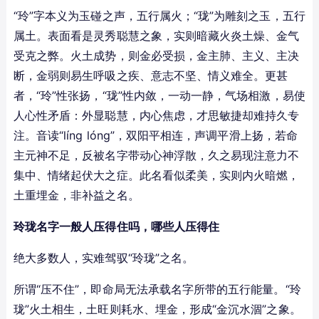
“玲”字本义为玉碰之声，五行属火；“珑”为雕刻之玉，五行
属土。表面看是灵秀聪慧之象，实则暗藏火炎土燥、金气
受克之弊。火土成势，则金必受损，金主肺、主义、主决
断，金弱则易生呼吸之疾、意志不坚、情义难全。更甚
者，“玲”性张扬，“珑”性内敛，一动一静，气场相激，易使
人心性矛盾：外显聪慧，内心焦虑，才思敏捷却难持久专
注。音读“líng lóng”，双阳平相连，声调平滑上扬，若命
主元神不足，反被名字带动心神浮散，久之易现注意力不
集中、情绪起伏大之症。此名看似柔美，实则内火暗燃，
土重埋金，非补益之名。
玲珑名字一般人压得住吗，哪些人压得住
绝大多数人，实难驾驭“玲珑”之名。
所谓“压不住”，即命局无法承载名字所带的五行能量。“玲
珑”火土相生，土旺则耗水、埋金，形成“金沉水涸”之象。