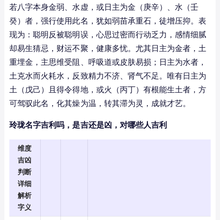
若八字本身金弱、水虚，或日主为金（庚辛）、水（壬
癸）者，强行使用此名，犹如弱苗承重石，徒增压抑。表
现为：聪明反被聪明误，心思过密而行动乏力，感情细腻
却易生猜忌，财运不聚，健康多忧。尤其日主为金者，土
重埋金，主思维受阻、呼吸道或皮肤易损；日主为水者，
土克水而火耗水，反致精力不济、肾气不足。唯有日主为
土（戊己）且得令得地，或火（丙丁）有根能生土者，方
可驾驭此名，化其燥为温，转其滞为灵，成就才艺。
玲珑名字吉利吗，是吉还是凶，对哪些人吉利
维度
吉凶
判断
详细
解析
字义