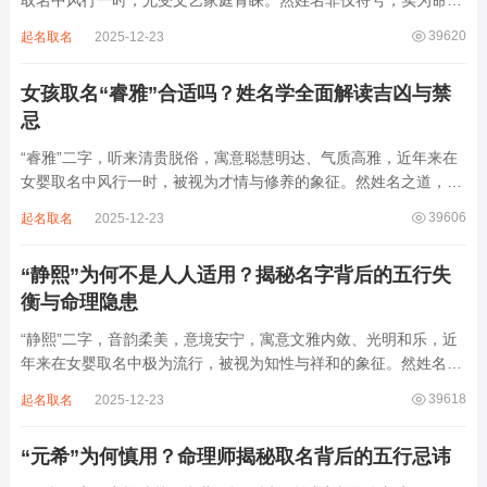
取名中风行一时，尤受文艺家庭青睐。然姓名非仅符号，实为命局
之延伸。若不顾八字寒暖燥湿，妄用“海云”，反成拖累。此名水势
39620
起名取名
2025-12-23
滔天，木浮无根，阴气过重，易致意志不坚、事业漂泊、健康受
损。男子用之多情志难定，女子用之则婚...
女孩取名“睿雅”合适吗？姓名学全面解读吉凶与禁
忌
“睿雅”二字，听来清贵脱俗，寓意聪慧明达、气质高雅，近年来在
女婴取名中风行一时，被视为才情与修养的象征。然姓名之道，贵
在因命施名，名若与八字相悖，纵然字字珠玑，也如履冰负薪，徒
39606
起名取名
2025-12-23
增心力。细察“睿雅”之局，实藏金水成势、火土受制之患，若不顾
命主根基，贸然启用，反易招来体弱多...
“静熙”为何不是人人适用？揭秘名字背后的五行失
衡与命理隐患
“静熙”二字，音韵柔美，意境安宁，寓意文雅内敛、光明和乐，近
年来在女婴取名中极为流行，被视为知性与祥和的象征。然姓名命
理讲究因人而异，名若不合命局，再温婉也成负担。细究“静熙”之
39618
起名取名
2025-12-23
象，实藏金水偏寒、火气受制之弊，若不顾八字强弱，盲目套用，
反易引发体弱多病、意志不坚、事业难...
“元希”为何慎用？命理师揭秘取名背后的五行忌讳