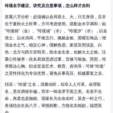
玲珑名字建议、讲究及注意事项，怎么样才吉利
首重八字分析：必须确认命局喜土、火，日主身强，且非
生于夏秋火土旺季，方可考虑使用。搭配金水字调和：如
“玲珑锦”（金）、“玲珑涵”（水）、“玲珑汐”（水），以金
泄土、以水润局，平衡五行。佩戴金银、黑曜石饰品：增
强金水之气，稳定心神，缓解焦虑。家居宜用浅蓝、白
色：北方与西方宜明亮，助水金生发，化解火土之燥。注
重心性修养：此名易致思虑过重，宜修习瑜伽、冥想，培
养豁达心胸。职业宜选艺术、教育、咨询等：可将“玲珑”
之灵性转化为专业优势，避免从事高压、机械重复之业。
结语：“玲珑”之名，清雅动听，却非人人可承。命理取
名，贵在调候补偏，而非一味追求字面之美。名若不合
命，再柔也是枷锁。望家长为女命名时，莫贪一时之巧，
务须结合生辰八字，审慎斟酌，方能名实相副，福慧双
全。