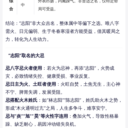
综
外表昂扬，内藏躁气。非普适之名，仅特定命
中
合
局可受益。
结论：“志阳”非大众吉名，整体属中等偏下之选。唯八字
需火、日元偏弱、生于冬春寒湿者方能受益，借其暖局之
力，转化为人生动力。
“志阳”取名的大忌
忌八字忌火者使用
：若火为忌神，再添“志阳”，火势成
灾，必致情绪失控、健康受损、事业反复。
忌日主为火、土旺者使用
：火旺自焚，土焦无生，主心神
不宁、脾胃失调，发展受阻。
忌搭配火木姓氏
：如“林志阳”“陈志阳”，姓氏助火木之势，
形成“木火通明过亢”之局，人生多争斗，难享安宁。
忌与“炎”“旭”“昊”等火性字连用
：叠加火气，导致性格暴
躁、缺乏耐心，易因冲动错失良机。