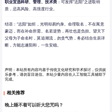
职业宜选科研、管理、技术类
：可发挥“志阳”之进取特
质，忌高风险、高强度行业。
结语：“志阳”如炬，光明却易灼身。命理取名，不在寓意
豪迈，而在补命所需。名若逆势，再壮也是负担。望天下
父母为子命名时，莫追潮流，勿贪气势，务必结合生辰详
断，方能志遂阳和，一生安稳。
声明：本站所有内容均基于传统文化研究和学术探讨，仅供娱
乐参考，请勿盲目迷信。本站少量内容在人工智能工具辅助下
完成。
相关推荐
晚上睡不着可以听大悲咒吗？