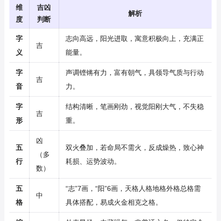
维
吉凶
解析
度
判断
字
志向高远，阳光进取，寓意积极向上，充满正
吉
义
能量。
字
声调铿锵有力，富有朝气，具领导气质与行动
吉
音
力。
字
结构清晰，笔画刚劲，视觉阳刚大气，不失稳
吉
形
重。
凶
五
双火叠加，若命局不需火，反成燥热，致心神
（多
行
耗损、运势波动。
数）
五
“志”7画，“阳”6画，天格人格地格外格总格需
中
格
具体搭配，易成火金相克之格。