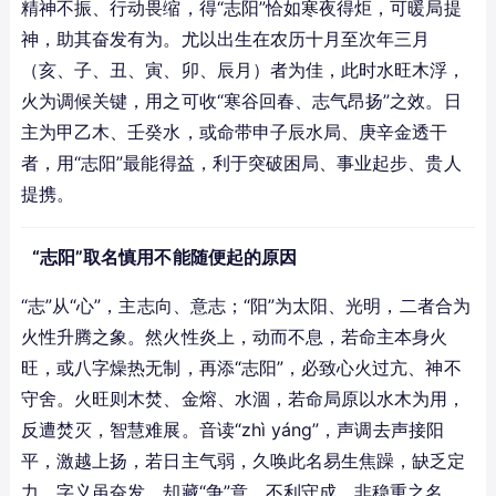
精神不振、行动畏缩，得“志阳”恰如寒夜得炬，可暖局提
神，助其奋发有为。尤以出生在农历十月至次年三月
（亥、子、丑、寅、卯、辰月）者为佳，此时水旺木浮，
火为调候关键，用之可收“寒谷回春、志气昂扬”之效。日
主为甲乙木、壬癸水，或命带申子辰水局、庚辛金透干
者，用“志阳”最能得益，利于突破困局、事业起步、贵人
提携。
“志阳”取名慎用不能随便起的原因
“志”从“心”，主志向、意志；“阳”为太阳、光明，二者合为
火性升腾之象。然火性炎上，动而不息，若命主本身火
旺，或八字燥热无制，再添“志阳”，必致心火过亢、神不
守舍。火旺则木焚、金熔、水涸，若命局原以水木为用，
反遭焚灭，智慧难展。音读“zhì yáng”，声调去声接阳
平，激越上扬，若日主气弱，久唤此名易生焦躁，缺乏定
力。字义虽奋发，却藏“争”意，不利守成，非稳重之名。