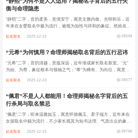
“静熙”为何不是人人适用？揭秘名字背后的五行失
衡与命理隐患
“静熙”二字，音韵柔美，意境安宁，寓意文雅内敛、光明和乐，近
年来在女婴取名中极为流行，被视为知性与祥和的象征。然姓名命
理讲究因人而异，名若不合命局，再温婉也成负担。细究“静熙”之
39549
起名取名
2025-12-23
象，实藏金水偏寒、火气受制之弊，若不顾八字强弱，盲目套用，
反易引发体弱多病、意志不坚、事业难...
“元希”为何慎用？命理师揭秘取名背后的五行忌讳
“元希”二字，音韵清越，意蕴深远，近年渐成家长取名新宠。“元”
为始、为尊，象征根本与领袖之气；“希”为稀有、为向往，寓意卓
尔不群、心怀大志。组合而成，“元希”似有天纵之才、贵不可言之
39577
起名取名
2025-12-23
象。然姓名非止文雅，实为命理气场之枢纽。一字之选，关乎运途
起伏。“元”属木，“希”藏水火...
“佩君”不是人人都能用！命理师揭秘名字背后的五
行杀局与取名禁忌
“佩君”二字，听来温雅如玉，寓意怀德佩玉、君子端方，近年来在
女孩取名中颇为流行，不少家长视其为知书达理、气质出众的象
征。然姓名之学，根在八字，名若逆势而行，再文雅也成负累。细
39746
起名取名
2025-12-23
察“佩君”之象，实藏金气过旺、木土受制之局，若不顾命主五行强