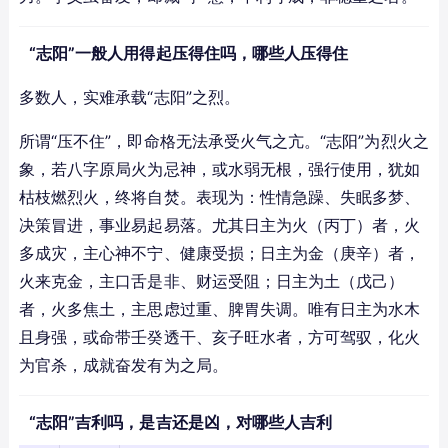
“志阳”一般人用得起压得住吗，哪些人压得住
多数人，实难承载“志阳”之烈。
所谓“压不住”，即命格无法承受火气之亢。“志阳”为烈火之
象，若八字原局火为忌神，或水弱无根，强行使用，犹如
枯枝燃烈火，终将自焚。表现为：性情急躁、失眠多梦、
决策冒进，事业易起易落。尤其日主为火（丙丁）者，火
多成灾，主心神不宁、健康受损；日主为金（庚辛）者，
火来克金，主口舌是非、财运受阻；日主为土（戊己）
者，火多焦土，主思虑过重、脾胃失调。唯有日主为水木
且身强，或命带壬癸透干、亥子旺水者，方可驾驭，化火
为官杀，成就奋发有为之局。
“志阳”吉利吗，是吉还是凶，对哪些人吉利