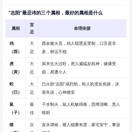
“志阳”最忌讳的三个属相，最好的属相是什么
宜
属相
命理依据
忌
鸡
大
酉金被火克，鸡人聪慧反受制，口舌是非
（酉）
忌
多，财运不稳
虎
大
寅木生火过旺，虎人威猛反耗神，健康受
（寅）
忌
损，易遭小人
蛇
大
巳火助“志阳”成烈焰，蛇人机变反焦躁，决
（巳）
忌
策失误，心神难安
鼠
最
子水制火，鼠人机敏得衡，思维清晰，贵人
（子）
佳
暗助
猪
次
亥水调候，猪人稳重有度，家宅安宁，事业