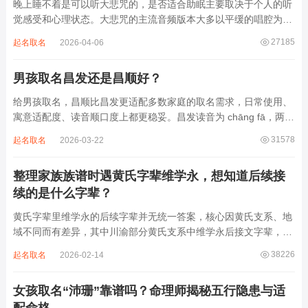
晚上睡不着是可以听大悲咒的，是否适合助眠主要取决于个人的听
觉感受和心理状态。大悲咒的主流音频版本大多以平缓的唱腔为
主，旋律节奏偏慢，没有大幅度的起伏变化，也没有尖锐的音效和
27185
起名取名
2026-04-06
急促的鼓点，这类音频本身具备静心的基础特质。睡前思绪繁杂、
心里焦躁时，轻柔播放大悲咒，能减少大脑胡...
男孩取名昌发还是昌顺好？
给男孩取名，昌顺比昌发更适配多数家庭的取名需求，日常使用、
寓意适配度、读音顺口度上都更稳妥。昌发读音为 chāng fā，两个
字均为阴平声调，连读时没有声调起伏，日常呼喊不够清亮，远距
31578
起名取名
2026-03-22
离叫名字时辨识度不高。昌字本义为兴盛、繁茂，发字核心指向发
财、发迹，两个字组合的核心寓...
整理家族族谱时遇黄氏字辈维学永，想知道后续接
续的是什么字辈？
黄氏字辈里维学永的后续字辈并无统一答案，核心因黄氏支系、地
域不同而有差异，其中川渝部分黄氏支系中维学永后接文字辈，完
整顺承为维、学、永、文、明、盛。这个字辈序列是川渝地区黄氏
38226
起名取名
2026-02-14
某支系的续修字辈，在安岳、岳池一带的黄氏族谱里能明确查到，
后续还跟着纲、常、任、本、初，再往后是...
女孩取名“沛珊”靠谱吗？命理师揭秘五行隐患与适