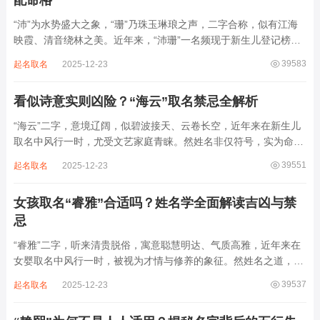
配命格
“沛”为水势盛大之象，“珊”乃珠玉琳琅之声，二字合称，似有江海
映霞、清音绕林之美。近年来，“沛珊”一名频现于新生儿登记榜
上，尤以女婴为多，取其灵动温润、才情出众之意。然姓名非止文
39583
起名取名
2025-12-23
雅符号，实为命理五行流转之枢纽。一字之选，关乎气场平衡。沛
属水，珊属金，金生水则势愈旺。若命...
看似诗意实则凶险？“海云”取名禁忌全解析
“海云”二字，意境辽阔，似碧波接天、云卷长空，近年来在新生儿
取名中风行一时，尤受文艺家庭青睐。然姓名非仅符号，实为命局
之延伸。若不顾八字寒暖燥湿，妄用“海云”，反成拖累。此名水势
39551
起名取名
2025-12-23
滔天，木浮无根，阴气过重，易致意志不坚、事业漂泊、健康受
损。男子用之多情志难定，女子用之则婚...
女孩取名“睿雅”合适吗？姓名学全面解读吉凶与禁
忌
“睿雅”二字，听来清贵脱俗，寓意聪慧明达、气质高雅，近年来在
女婴取名中风行一时，被视为才情与修养的象征。然姓名之道，贵
在因命施名，名若与八字相悖，纵然字字珠玑，也如履冰负薪，徒
39537
起名取名
2025-12-23
增心力。细察“睿雅”之局，实藏金水成势、火土受制之患，若不顾
命主根基，贸然启用，反易招来体弱多...