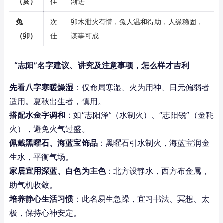
（亥）
佳
渐进
兔
次
卯木泄火有情，兔人温和得助，人缘稳固，
（卯）
佳
谋事可成
“志阳”名字建议、讲究及注意事项，怎么样才吉利
先看八字寒暖燥湿
：仅命局寒湿、火为用神、日元偏弱者
适用。夏秋出生者，慎用。
搭配水金字调和
：如“志阳泽”（水制火）、“志阳锐”（金耗
火），避免火气过盛。
佩戴黑曜石、海蓝宝饰品
：黑曜石引水制火，海蓝宝润金
生水，平衡气场。
家居宜用深蓝、白色为主色
：北方设静水，西方布金属，
助气机收敛。
培养静心生活习惯
：此名易生急躁，宜习书法、冥想、太
极，保持心神安定。