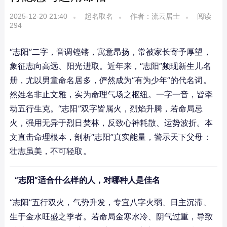
2025-12-20 21:40
起名取名
作者：流云居士
阅读
294
“志阳”二字，音调铿锵，寓意昂扬，常被家长寄予厚望，
象征志向高远、阳光进取。近年来，“志阳”频现新生儿名
册，尤以男童命名居多，俨然成为“有为少年”的代名词。
然姓名非止文雅，实为命理气场之枢纽。一字一音，皆牵
动五行生克。“志阳”双字皆属火，烈焰升腾，若命局忌
火，强用无异于烈日焚林，反致心神耗散、运势波折。本
文直击命理根本，剖析“志阳”真实能量，警示天下父母：
壮志虽美，不可轻取。
“志阳”适合什么样的人，对哪种人是佳名
“志阳”五行双火，气势升发，专宜八字火弱、日主沉滞、
生于金水旺盛之季者。若命局金寒水冷、阴气过重，导致