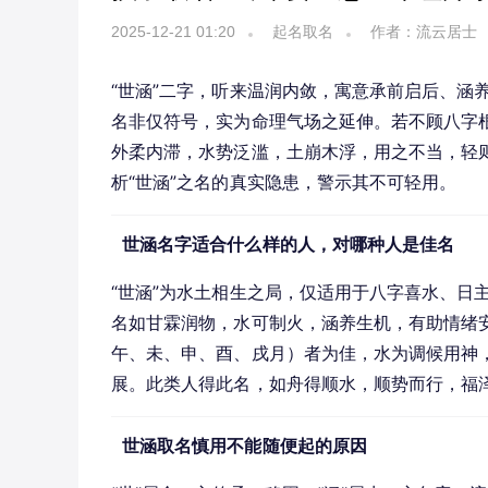
2025-12-21 01:20
起名取名
作者：流云居士
“世涵”二字，听来温润内敛，寓意承前启后、涵
名非仅符号，实为命理气场之延伸。若不顾八字
外柔内滞，水势泛滥，土崩木浮，用之不当，轻
析“世涵”之名的真实隐患，警示其不可轻用。
世涵名字适合什么样的人，对哪种人是佳名
“世涵”为水土相生之局，仅适用于八字喜水、日
名如甘霖润物，水可制火，涵养生机，有助情绪
午、未、申、酉、戌月）者为佳，水为调候用神，
展。此类人得此名，如舟得顺水，顺势而行，福
世涵取名慎用不能随便起的原因