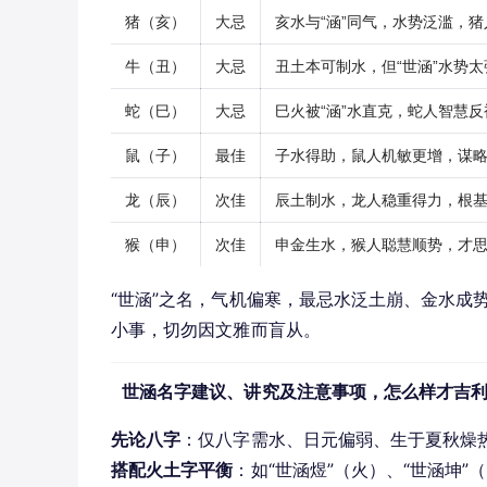
猪（亥）
大忌
亥水与“涵”同气，水势泛滥，
牛（丑）
大忌
丑土本可制水，但“世涵”水势
蛇（巳）
大忌
巳火被“涵”水直克，蛇人智慧
鼠（子）
最佳
子水得助，鼠人机敏更增，谋
龙（辰）
次佳
辰土制水，龙人稳重得力，根
猴（申）
次佳
申金生水，猴人聪慧顺势，才
“世涵”之名，气机偏寒，最忌水泛土崩、金水成
小事，切勿因文雅而盲从。
世涵名字建议、讲究及注意事项，怎么样才吉
先论八字
：仅八字需水、日元偏弱、生于夏秋燥
搭配火土字平衡
：如“世涵煜”（火）、“世涵坤