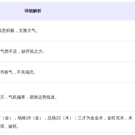
详细解析
，寓意积极，文雅大气。
下坠，气势不足，缺开拓之力。
书卷气，不失端庄。
灭，气机偏寒，易致运势低迷。
格17（金），地格18（金），总格22（木）；三才为金金木，金旺克木，木
滞、破耗。