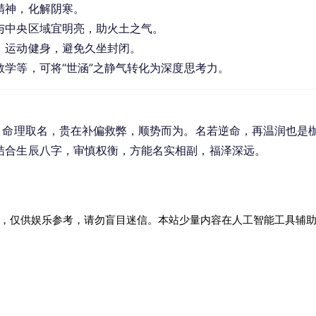
精神，化解阴寒。
与中央区域宜明亮，助火土之气。
、运动健身，避免久坐封闭。
教学等，可将“世涵”之静气转化为深度思考力。
。命理取名，贵在补偏救弊，顺势而为。名若逆命，再温润也是
结合生辰八字，审慎权衡，方能名实相副，福泽深远。
，仅供娱乐参考，请勿盲目迷信。本站少量内容在人工智能工具辅