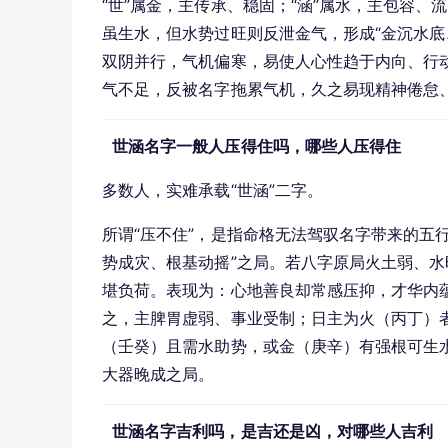
“世”属金，主传承、稳固；“涵”属水，主包容
虽生水，但水势过旺则反泄金气，形成“金沉水底、
双阴并行，气机偏寒，易使人心性趋于内向、行动迟
气不足，反被名字拖累气机，久之易现精神倦怠
世涵名字一般人压得住吗，哪些人压得住
多数人，实难承载“世涵”二字。
所谓“压不住”，是指命格无法驾驭名字带来的五
势成灾、根基动摇”之局。若八字原局火土弱、
堪负荷。表现为：心地善良却常感压抑，才华内
之，主脾胃虚弱、事业受制；日主为火（丙丁）
（壬癸）且需水助势，或金（庚辛）有强根可生
大器晚成之局。
世涵名字吉利吗，是吉还是凶，对哪些人吉利