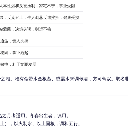
猪人本性温和反被压制，家宅不宁，事业受阻
太强，反克丑土，牛人勤恳反遭挫折，健康受损
反被蒙蔽，决策失误，财运不稳
略通达，贵人扶持
基稳固，事业渐起
思敏捷，利于文职发展
势之相。唯有命带水金根基、或需水来调候者，方可驾驭。取名
利
热之月者适用。冬春出生者，慎用。
”（土），以火制水、以土固根，调和五行。