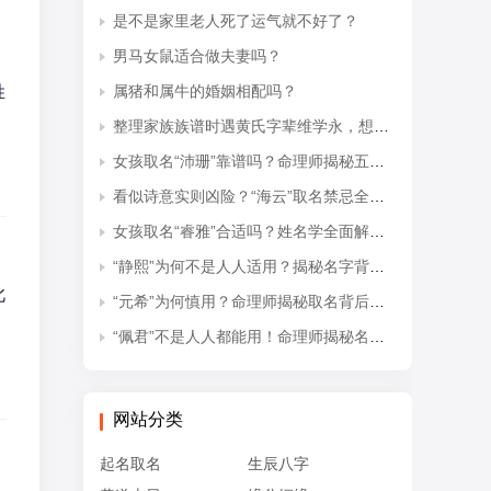
是不是家里老人死了运气就不好了？
男马女鼠适合做夫妻吗？
姓
属猪和属牛的婚姻相配吗？
整理家族族谱时遇黄氏字辈维学永，想知道后续接续的是什么字辈？
女孩取名“沛珊”靠谱吗？命理师揭秘五行隐患与适配命格
看似诗意实则凶险？“海云”取名禁忌全解析
女孩取名“睿雅”合适吗？姓名学全面解读吉凶与禁忌
“静熙”为何不是人人适用？揭秘名字背后的五行失衡与命理隐患
此
“元希”为何慎用？命理师揭秘取名背后的五行忌讳
“佩君”不是人人都能用！命理师揭秘名字背后的五行杀局与取名禁忌
网站分类
起名取名
生辰八字