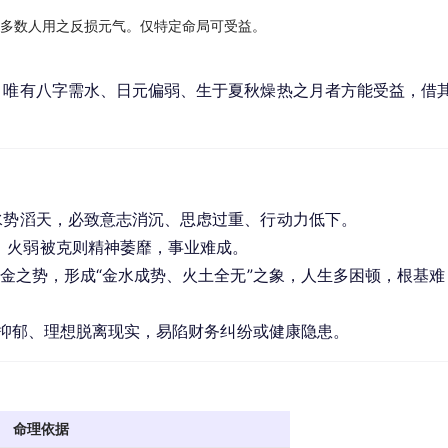
多数人用之反损元气。仅特定命局可受益。
。唯有八字需水、日元偏弱、生于夏秋燥热之月者方能受益，借
水势滔天，必致意志消沉、思虑过重、行动力低下。
，火弱被克则精神萎靡，事业难成。
水金之势，形成“金水成势、火土全无”之象，人生多困顿，根基难
情绪抑郁、理想脱离现实，易陷财务纠纷或健康隐患。
命理依据