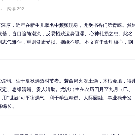
阅读 292
养深厚，近年在新生儿取名中频频现身，尤受书香门第青睐。然
根基，盲目追随潮流，反易招致运势阻滞、心神耗损之患。此名
则志气难伸，重则健康受损、姻缘不稳。本文直击命理核心，剖
主偏弱、生于夏秋燥热时节者。若命局火炎土燥，木枯金脆，得
安定、思维清晰、贵人暗助。尤以出生在农历四月至九月（巳、
用“世涵”可平衡燥气，利于学业精进、人际圆融、事业稳步发
泽绵长。