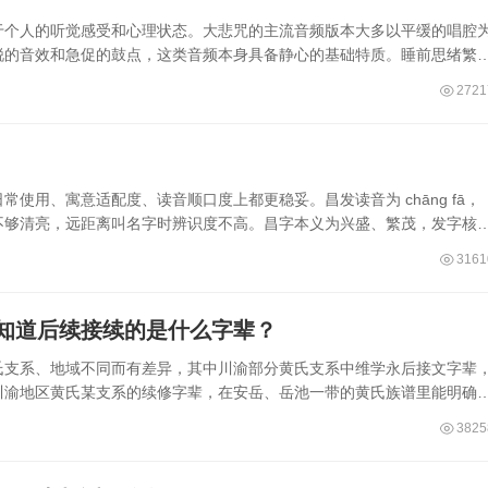
于个人的听觉感受和心理状态。大悲咒的主流音频版本大多以平缓的唱腔
锐的音效和急促的鼓点，这类音频本身具备静心的基础特质。睡前思绪繁
2721
使用、寓意适配度、读音顺口度上都更稳妥。昌发读音为 chāng fā，
不够清亮，远距离叫名字时辨识度不高。昌字本义为兴盛、繁茂，发字核
3161
知道后续接续的是什么字辈？
氏支系、地域不同而有差异，其中川渝部分黄氏支系中维学永后接文字辈
川渝地区黄氏某支系的续修字辈，在安岳、岳池一带的黄氏族谱里能明确
3825