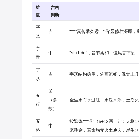
维
吉凶
度
判断
字
吉
“世”寓传承久远，“涵”显修养深厚
义
字
中
“shì hán”，音节柔和，但尾音
音
字
吉
字形结构稳重，笔画流畅，视觉上具
形
凶
五
（多
金生水而水过旺，水泛木浮，土崩火
行
数）
五
按繁体“世涵”（5+12画）计：人
中
格
来耗金，若命局无火土通关，易生阻