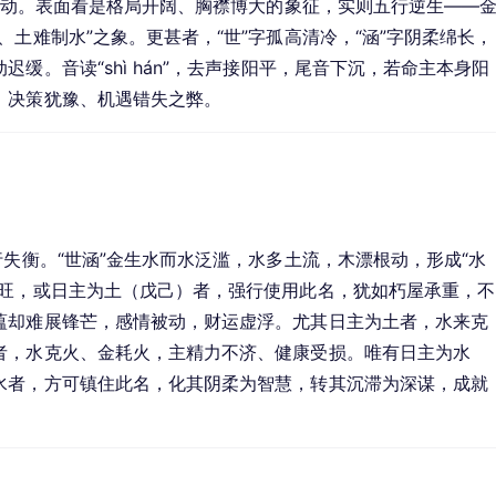
、流动。表面看是格局开阔、胸襟博大的象征，实则五行逆生——
土难制水”之象。更甚者，“世”字孤高清冷，“涵”字阴柔绵长，
缓。音读“shì hán”，去声接阳平，尾音下沉，若命主本身阳
、决策犹豫、机遇错失之弊。
行失衡。“世涵”金生水而水泛滥，水多土流，木漂根动，形成“水
水旺，或日主为土（戊己）者，强行使用此名，犹如朽屋承重，不
蕴却难展锋芒，感情被动，财运虚浮。尤其日主为土者，水来克
者，水克火、金耗火，主精力不济、健康受损。唯有日主为水
水者，方可镇住此名，化其阴柔为智慧，转其沉滞为深谋，成就