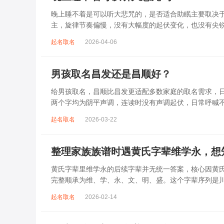
晚上睡不着是可以听大悲咒的，是否适合助眠主要取决
主，旋律节奏偏慢，没有大幅度的起伏变化，也没有尖
杂、心里焦躁时，轻柔播放大悲咒，能减少大脑胡...
起名取名
2026-04-06
男孩取名昌发还是昌顺好？
给男孩取名，昌顺比昌发更适配多数家庭的取名需求，日常
两个字均为阴平声调，连读时没有声调起伏，日常呼喊
指向发财、发迹，两个字组合的核心寓...
起名取名
2026-03-22
整理家族族谱时遇黄氏字辈维学永，想
黄氏字辈里维学永的后续字辈并无统一答案，核心因黄
完整顺承为维、学、永、文、明、盛。这个字辈序列是
到，后续还跟着纲、常、任、本、初，再往后是...
起名取名
2026-02-14