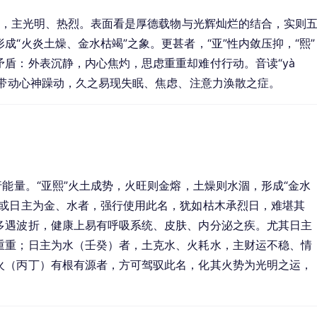
属火，主光明、热烈。表面看是厚德载物与光辉灿烂的结合，实则
“火炎土燥、金水枯竭”之象。更甚者，“亚”性内敛压抑，“熙”
盾：外表沉静，内心焦灼，思虑重重却难付行动。音读“yà 
字带动心神躁动，久之易现失眠、焦虑、注意力涣散之症。
行能量。“亚熙”火土成势，火旺则金熔，土燥则水涸，形成“金水
，或日主为金、水者，强行使用此名，犹如枯木承烈日，难堪其
多遇波折，健康上易有呼吸系统、皮肤、内分泌之疾。尤其日主
重重；日主为水（壬癸）者，土克水、火耗水，主财运不稳、情
火（丙丁）有根有源者，方可驾驭此名，化其火势为光明之运，