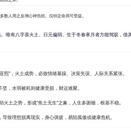
多数人用之反增心神负担。仅特定命局可受益。
选。唯有八字喜火土、日元偏弱、生于冬春寒月者方能驾驭，借
“亚熙”，火土成势，必致情绪暴躁、决策失误、人际关系紧张。
不坚，水弱被耗则健康受损，财运难聚。
姓氏助火土之势，形成“焦土无生”之象，人生多困顿，根基不稳。
，导致理想脱离现实，身心俱疲，易陷孤傲或健康危机。