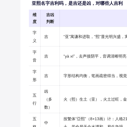
亚熙名字吉利吗，是吉还是凶，对哪些人吉利
维
吉凶
度
判断
字
吉
“亚”寓谦和进取，“熙”显光明兴盛
义
字
吉
“yà xī”，去声接阴平，音调清晰
音
字
吉
字形结构均衡，笔画疏密得当，视觉
形
凶
五
（多
火（熙）生土（亚），火土过旺，金
行
数）
五
按繁体“亞熙”（8+13画）计：人
中
格
土，若命局无金水调和，易生急躁、