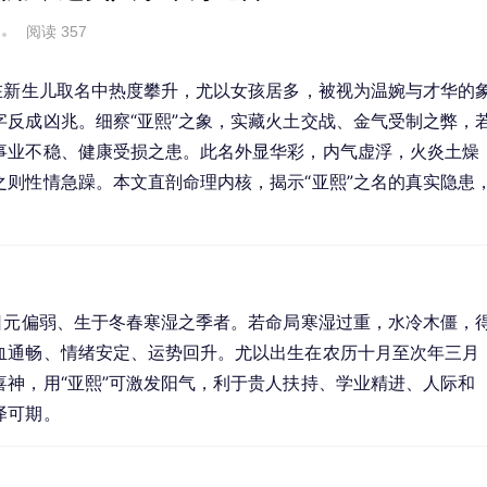
阅读 357
在新生儿取名中热度攀升，尤以女孩居多，被视为温婉与才华的
反成凶兆。细察“亚熙”之象，实藏火土交战、金气受制之弊，
事业不稳、健康受损之患。此名外显华彩，内气虚浮，火炎土燥
则性情急躁。本文直剖命理内核，揭示“亚熙”之名的真实隐患
日元偏弱、生于冬春寒湿之季者。若命局寒湿过重，水冷木僵，
血通畅、情绪安定、运势回升。尤以出生在农历十月至次年三月
神，用“亚熙”可激发阳气，利于贵人扶持、学业精进、人际和
泽可期。