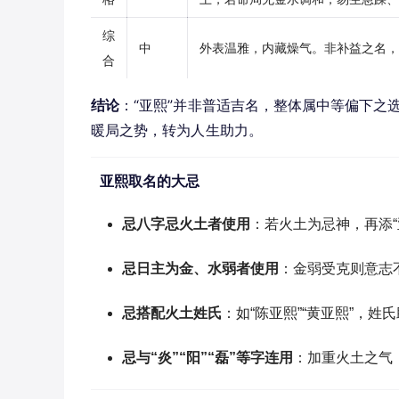
综
中
外表温雅，内藏燥气。非补益之名，
合
结论
：“亚熙”并非普适吉名，整体属中等偏下之
暖局之势，转为人生助力。
亚熙取名的大忌
忌八字忌火土者使用
：若火土为忌神，再添
忌日主为金、水弱者使用
：金弱受克则意志
忌搭配火土姓氏
：如“陈亚熙”“黄亚熙”，
忌与“炎”“阳”“磊”等字连用
：加重火土之气