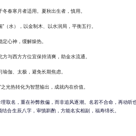
于冬春寒月者适用。夏秋出生者，慎用。
熙涵”（水），以金制木、以水润局，平衡五行。
稳定心神，缓解燥热。
北方与西方方位宜保持清爽，助金水流通。
习瑜伽、太极，避免长期焦虑。
熙”之光热转化为智慧输出，成就内在价值。
命理取名，重在补弊救偏，而非追风逐潮。名若不合命，再动听
须结合生辰八字，审慎斟酌，方能名实相副，福寿绵长。