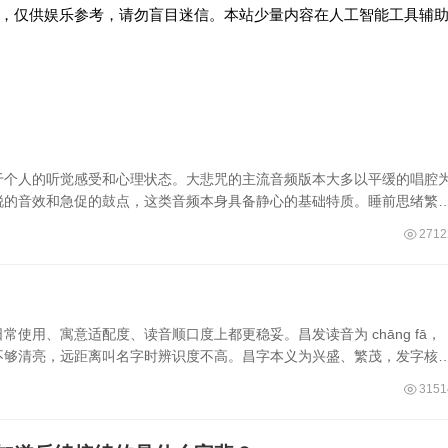
，仅供娱乐参考，请勿盲目迷信。本站少量内容在人工智能工具辅
于个人的听觉感受和心理状态。大悲咒的主流音频版本大多以平缓的唱腔
锐的音效和急促的鼓点，这类音频本身具备静心的基础特质。睡前思绪繁
2712
使用、寓意适配度、读音顺口度上都更稳妥。昌发读音为 chāng fā，
不够清亮，远距离叫名字时辨识度不高。昌字本义为兴盛、繁茂，发字核
3151