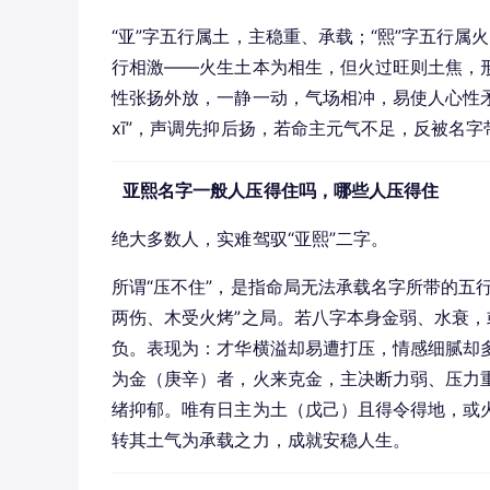
“亚”字五行属土，主稳重、承载；“熙”字五行
行相激——火生土本为相生，但火过旺则土焦，形成
性张扬外放，一静一动，气场相冲，易使人心性矛
xī”，声调先抑后扬，若命主元气不足，反被名
亚熙名字一般人压得住吗，哪些人压得住
绝大多数人，实难驾驭“亚熙”二字。
所谓“压不住”，是指命局无法承载名字所带的五
两伤、木受火烤”之局。若八字本身金弱、水衰
负。表现为：才华横溢却易遭打压，情感细腻却
为金（庚辛）者，火来克金，主决断力弱、压力
绪抑郁。唯有日主为土（戊己）且得令得地，或
转其土气为承载之力，成就安稳人生。