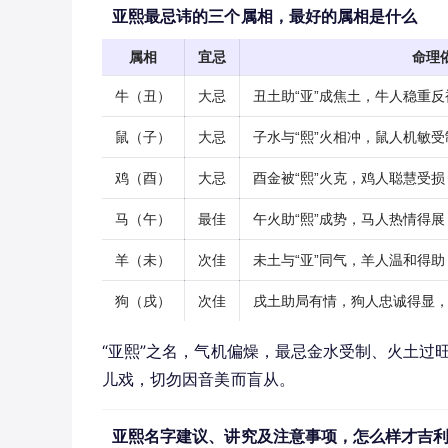
亚熙最忌讳的三个属相，最好的属相是什么
属相
宜忌
命理
牛（丑）
大忌
丑土助“亚”成焦土，牛人稳重
鼠（子）
大忌
子水与“熙”火相冲，鼠人机敏
鸡（酉）
大忌
酉金被“熙”火克，鸡人聪慧受
马（午）
最佳
午火助“熙”成势，马人热情得
羊（未）
次佳
未土与“亚”同气，羊人温和得
狗（戌）
次佳
戌土助局有情，狗人忠诚得显
“亚熙”之名，气机偏燥，最忌金水受制、火土过
儿戏，切勿因音美而盲从。
亚熙名字建议、讲究及注意事项，怎么样才吉