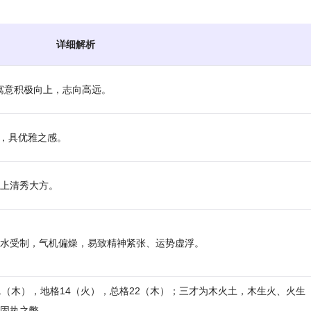
详细解析
，寓意积极向上，志向高远。
明亮，具优雅之感。
上清秀大方。
水受制，气机偏燥，易致精神紧张、运势虚浮。
格21（木），地格14（火），总格22（木）；三才为木火土，木生火、火生
固执之弊。