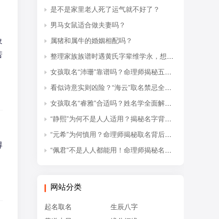
是不是家里老人死了运气就不好了？
男马女鼠适合做夫妻吗？
象
属猪和属牛的婚姻相配吗？
若
整理家族族谱时遇黄氏字辈维学永，想知道后续接续的是什么字辈？
女孩取名“沛珊”靠谱吗？命理师揭秘五行隐患与适配命格
，
看似诗意实则凶险？“海云”取名禁忌全解析
女孩取名“睿雅”合适吗？姓名学全面解读吉凶与禁忌
“静熙”为何不是人人适用？揭秘名字背后的五行失衡与命理隐患
“元希”为何慎用？命理师揭秘取名背后的五行忌讳
得
“佩君”不是人人都能用！命理师揭秘名字背后的五行杀局与取名禁忌
网站分类
起名取名
生辰八字