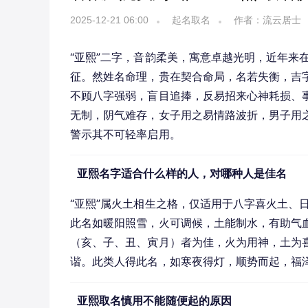
2025-12-21 06:00
起名取名
作者：流云居士
“亚熙”二字，音韵柔美，寓意卓越光明，近年来
征。然姓名命理，贵在契合命局，名若失衡，吉字
不顾八字强弱，盲目追捧，反易招来心神耗损、
无制，阴气难存，女子用之易情路波折，男子用之
警示其不可轻率启用。
亚熙名字适合什么样的人，对哪种人是佳名
“亚熙”属火土相生之格，仅适用于八字喜火土、
此名如暖阳照雪，火可调候，土能制水，有助气
（亥、子、丑、寅月）者为佳，火为用神，土为喜
谐。此类人得此名，如寒夜得灯，顺势而起，福
亚熙取名慎用不能随便起的原因