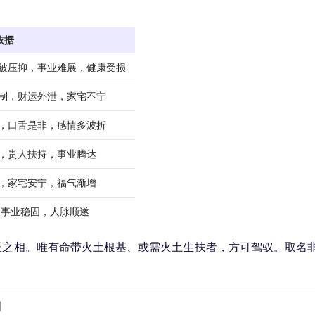
依据
反被压抑，事业难展，健康受损
受制，财运外泄，家宅不宁
损，口舌是非，感情多波折
展，贵人扶持，事业腾达
助，家宅安宁，福气渐增
，事业稳固，人脉顺遂
旺之相。唯有命带火土根基、或需火土生扶者，方可驾驭。取名
利