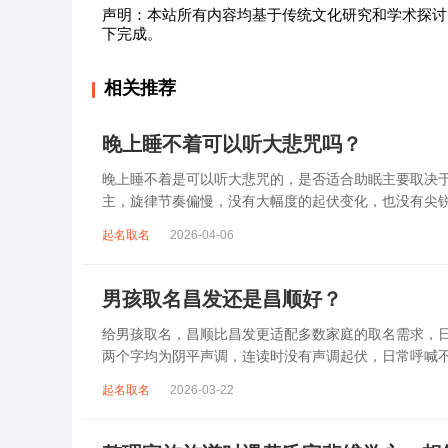
声明：本站所有内容均基于传统文化研究和学术探讨
下完成。
相关推荐
晚上睡不着可以听大悲咒吗？
晚上睡不着是可以听大悲咒的，是否适合助眠主要取决
主，旋律节奏偏慢，没有大幅度的起伏变化，也没有尖
杂、心里焦躁时，轻柔播放大悲咒，能减少大脑胡...
起名取名
2026-04-06
男孩取名昌发还是昌顺好？
给男孩取名，昌顺比昌发更适配多数家庭的取名需求，日常
两个字均为阴平声调，连读时没有声调起伏，日常呼喊
指向发财、发迹，两个字组合的核心寓...
起名取名
2026-03-22