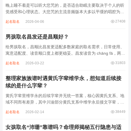
晚上睡不着是可以听大悲咒的，是否适合助眠主要取决于个人的听
觉感受和心理状态。大悲咒的主流音频版本大多以平缓的唱腔为
主，旋律节奏偏慢，没有大幅度的起伏变化，也没有尖锐的音效和
27408
起名取名
2026-04-06
急促的鼓点，这类音频本身具备静心的基础特质。睡前思绪繁杂、
心里焦躁时，轻柔播放大悲咒，能减少大脑胡...
男孩取名昌发还是昌顺好？
给男孩取名，昌顺比昌发更适配多数家庭的取名需求，日常使用、
寓意适配度、读音顺口度上都更稳妥。昌发读音为 chāng fā，两个
字均为阴平声调，连读时没有声调起伏，日常呼喊不够清亮，远距
31803
起名取名
2026-03-22
离叫名字时辨识度不高。昌字本义为兴盛、繁茂，发字核心指向发
财、发迹，两个字组合的核心寓...
整理家族族谱时遇黄氏字辈维学永，想知道后续接
续的是什么字辈？
黄氏字辈里维学永的后续字辈并无统一答案，核心因黄氏支系、地
域不同而有差异，其中川渝部分黄氏支系中维学永后接文字辈，完
整顺承为维、学、永、文、明、盛。这个字辈序列是川渝地区黄氏
38449
起名取名
2026-02-14
某支系的续修字辈，在安岳、岳池一带的黄氏族谱里能明确查到，
后续还跟着纲、常、任、本、初，再往后是...
女孩取名“沛珊”靠谱吗？命理师揭秘五行隐患与适