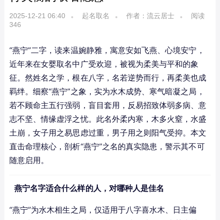
2025-12-21 06:40
起名取名
作者：流云居士
阅读
346
“燕宁”二字，读来温婉静雅，寓意安如飞燕、心境安宁，
近年来在女婴取名中广受欢迎，被视为柔美与平和的象
征。然姓名之学，根在八字，名若逆势而行，再柔美也成
羁绊。细察“燕宁”之象，实为水木成势、寒气暗凝之局，
若不顾命主五行强弱，盲目套用，反易招致体弱多病、意
志不坚、情缘虚浮之忧。此名外柔内寒，木多火窒，水盛
土崩，女子用之易思虑过重，男子用之则阳气受抑。本文
直击命理核心，剖析“燕宁”之名的真实隐患，警示其不可
随意启用。
燕宁名字适合什么样的人，对哪种人是佳名
“燕宁”为水木相生之局，仅适用于八字喜水木、日主偏