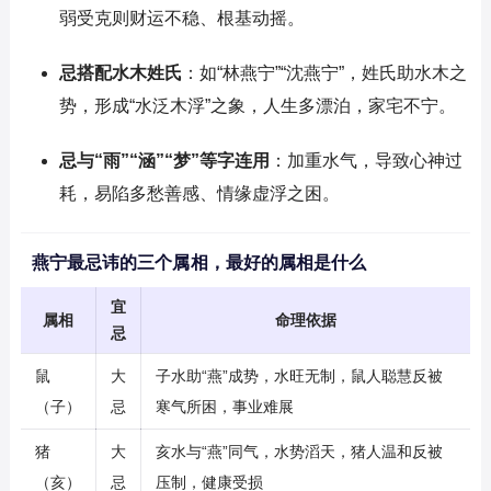
弱受克则财运不稳、根基动摇。
忌搭配水木姓氏
：如“林燕宁”“沈燕宁”，姓氏助水木之
势，形成“水泛木浮”之象，人生多漂泊，家宅不宁。
忌与“雨”“涵”“梦”等字连用
：加重水气，导致心神过
耗，易陷多愁善感、情缘虚浮之困。
燕宁最忌讳的三个属相，最好的属相是什么
宜
属相
命理依据
忌
鼠
大
子水助“燕”成势，水旺无制，鼠人聪慧反被
（子）
忌
寒气所困，事业难展
猪
大
亥水与“燕”同气，水势滔天，猪人温和反被
（亥）
忌
压制，健康受损