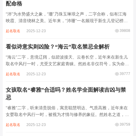
配命格
“沛”为水势盛大之象，“珊”乃珠玉琳琅之声，二字合称，似有江海
映霞、清音绕林之美。近年来，“沛珊”一名频现于新生儿登记榜
上，尤以女婴为多，取其灵动温润、才情出众之意。然姓名非止文
39808
起名取名
2025-12-23
雅符号，实为命理五行流转之枢纽。一字之选，关乎气场平衡。沛
属水，珊属金，金生水则势愈旺。若命...
看似诗意实则凶险？“海云”取名禁忌全解析
“海云”二字，意境辽阔，似碧波接天、云卷长空，近年来在新生儿
取名中风行一时，尤受文艺家庭青睐。然姓名非仅符号，实为命局
之延伸。若不顾八字寒暖燥湿，妄用“海云”，反成拖累。此名水势
39777
起名取名
2025-12-23
滔天，木浮无根，阴气过重，易致意志不坚、事业漂泊、健康受
损。男子用之多情志难定，女子用之则婚...
女孩取名“睿雅”合适吗？姓名学全面解读吉凶与禁
忌
“睿雅”二字，听来清贵脱俗，寓意聪慧明达、气质高雅，近年来在
女婴取名中风行一时，被视为才情与修养的象征。然姓名之道，贵
在因命施名，名若与八字相悖，纵然字字珠玑，也如履冰负薪，徒
39759
起名取名
2025-12-23
增心力。细察“睿雅”之局，实藏金水成势、火土受制之患，若不顾
命主根基，贸然启用，反易招来体弱多...