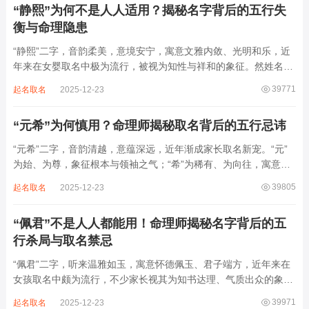
“静熙”为何不是人人适用？揭秘名字背后的五行失
衡与命理隐患
“静熙”二字，音韵柔美，意境安宁，寓意文雅内敛、光明和乐，近
年来在女婴取名中极为流行，被视为知性与祥和的象征。然姓名命
理讲究因人而异，名若不合命局，再温婉也成负担。细究“静熙”之
39771
起名取名
2025-12-23
象，实藏金水偏寒、火气受制之弊，若不顾八字强弱，盲目套用，
反易引发体弱多病、意志不坚、事业难...
“元希”为何慎用？命理师揭秘取名背后的五行忌讳
“元希”二字，音韵清越，意蕴深远，近年渐成家长取名新宠。“元”
为始、为尊，象征根本与领袖之气；“希”为稀有、为向往，寓意卓
尔不群、心怀大志。组合而成，“元希”似有天纵之才、贵不可言之
39805
起名取名
2025-12-23
象。然姓名非止文雅，实为命理气场之枢纽。一字之选，关乎运途
起伏。“元”属木，“希”藏水火...
“佩君”不是人人都能用！命理师揭秘名字背后的五
行杀局与取名禁忌
“佩君”二字，听来温雅如玉，寓意怀德佩玉、君子端方，近年来在
女孩取名中颇为流行，不少家长视其为知书达理、气质出众的象
征。然姓名之学，根在八字，名若逆势而行，再文雅也成负累。细
39971
起名取名
2025-12-23