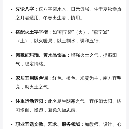
先论八字
：仅八字需水木、日元偏强、生于夏秋燥热
之月者适用。冬春出生者，慎用。
搭配火土字平衡
：如“燕宁婷”（火）、“燕宁岚”
（土），以火暖局，以土制水，调和五行。
佩戴红玛瑙、黄水晶饰品
：增强火土之气，提振阳
气，稳定情绪。
家居宜用暖色调
：红色、橙色、米黄为主，南方宜明
亮，助火土之气。
注重运动养阳
：此名易生阴寒之气，宜多晒太阳、练
习瑜伽、慢跑，避免久坐思虑。
职业宜选文教、艺术、服务领域
：如教师、设计、心