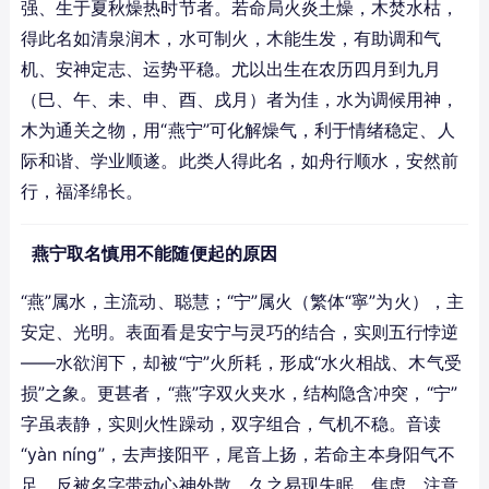
强、生于夏秋燥热时节者。若命局火炎土燥，木焚水枯，
得此名如清泉润木，水可制火，木能生发，有助调和气
机、安神定志、运势平稳。尤以出生在农历四月到九月
（巳、午、未、申、酉、戌月）者为佳，水为调候用神，
木为通关之物，用“燕宁”可化解燥气，利于情绪稳定、人
际和谐、学业顺遂。此类人得此名，如舟行顺水，安然前
行，福泽绵长。
燕宁取名慎用不能随便起的原因
“燕”属水，主流动、聪慧；“宁”属火（繁体“寧”为火），主
安定、光明。表面看是安宁与灵巧的结合，实则五行悖逆
——水欲润下，却被“宁”火所耗，形成“水火相战、木气受
损”之象。更甚者，“燕”字双火夹水，结构隐含冲突，“宁”
字虽表静，实则火性躁动，双字组合，气机不稳。音读
“yàn níng”，去声接阳平，尾音上扬，若命主本身阳气不
足，反被名字带动心神外散，久之易现失眠、焦虑、注意