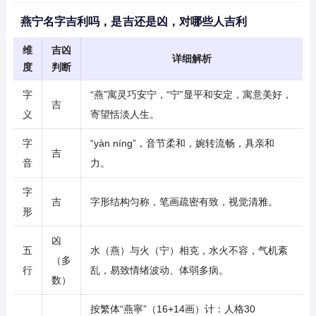
燕宁名字吉利吗，是吉还是凶，对哪些人吉利
维
吉凶
详细解析
度
判断
字
“燕”寓灵巧安宁，“宁”显平和安定，寓意美好，
吉
义
寄望恬淡人生。
字
“yàn níng”，音节柔和，婉转流畅，具亲和
吉
音
力。
字
吉
字形结构匀称，笔画疏密有致，视觉清雅。
形
凶
五
水（燕）与火（宁）相克，水火不容，气机紊
（多
行
乱，易致情绪波动、体弱多病。
数）
按繁体“燕寧”（16+14画）计：人格30