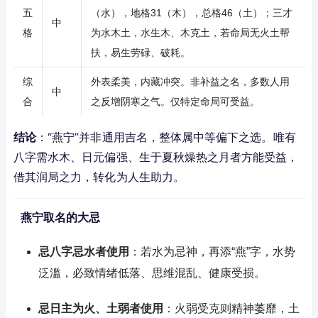
五
（水），地格31（木），总格46（土）；三才
中
格
为水木土，水生木、木克土，若命局无火土帮
扶，易生劳碌、破耗。
综
外表柔美，内藏冲突。非补益之名，多数人用
中
合
之反增阴寒之气。仅特定命局可受益。
结论
：“燕宁”并非通用吉名，整体属中等偏下之选。唯有
八字需水木、日元偏强、生于夏秋燥热之月者方能受益，
借其润局之力，转化为人生助力。
燕宁取名的大忌
忌八字忌水者使用
：若水为忌神，再添“燕”字，水势
泛滥，必致情绪低落、思维混乱、健康受损。
忌日主为火、土弱者使用
：火弱受克则精神萎靡，土