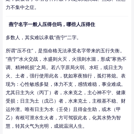
力不集中之症。
燕宁名字一般人压得住吗，哪些人压得住
多数人，其实难以承载“燕宁”二字。
所谓“压不住”，是指命格无法承受名字带来的五行失衡。
“燕宁”水火交战，水盛则火灭，火强则水涸，形成“寒热不
调、精神耗损”之局。若八字原局火弱、水旺，或日主为
火、土者，强行使用此名，犹如寒夜独行，孤灯将熄。表
现为：心性敏感多疑，体力不支，感情难稳，事业难成。
尤其日主为火（丙丁）者，水来克之，主心神不宁、健康
受损；日主为土（戊己）者，水来克土，主根基不稳、财
运外泄。唯有日主为水（壬癸）且得金生助，或木（甲
乙）有根可泄水生火者，方可驾驭此名，化其水势为智
慧，转其火气为光明，成就温润人生。