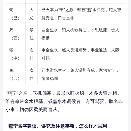
蛇
大
巳火本为“宁”之源，却被“燕”水冲克，蛇人智
（巳）
忌
慧受阻，口舌是非
鸡
最
酉金生水，鸡人机敏得助，才思敏捷，贵人
（酉）
佳
提携
猴
次
申金生水，猴人灵活顺势，事业通达，人际
（申）
佳
顺畅
兔
次
卯木泄水生火，兔人温和有成，家宅安宁，
（卯）
佳
情缘稳固
“燕宁”之名，气机偏寒，最忌水旺火熄、木多火窒之相。
唯有命带金水根基、或需水木调候者，方可驾驭。取名非
小事，切勿因柔美而盲从。
燕宁名字建议、讲究及注意事项，怎么样才吉利