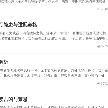
川渝地区黄氏某支系的续修字辈，在安岳、岳池一带的黄氏族谱里能明确
3840
五行隐患与适配命格
，似有江海映霞、清音绕林之美。近年来，“沛珊”一名频现于新生儿登记榜
姓名非止文雅符号，实为命理五行流转之枢纽。一字之选，关乎气场平衡
3975
解析
来在新生儿取名中风行一时，尤受文艺家庭青睐。然姓名非仅符号，实为命
累。此名水势滔天，木浮无根，阴气过重，易致意志不坚、事业漂泊、健康
3972
读吉凶与禁忌
，近年来在女婴取名中风行一时，被视为才情与修养的象征。然姓名之道，