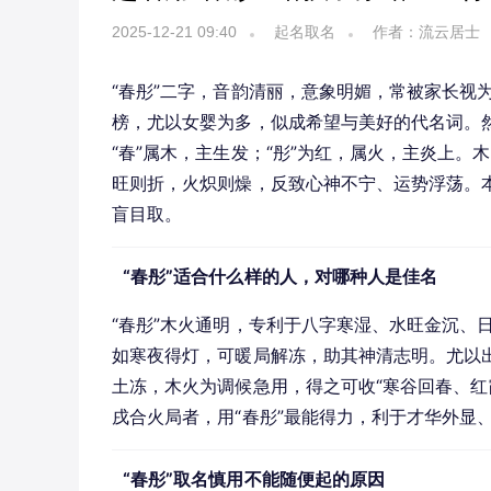
2025-12-21 09:40
起名取名
作者：流云居士
“春彤”二字，音韵清丽，意象明媚，常被家长视
榜，尤以女婴为多，似成希望与美好的代名词。
“春”属木，主生发；“彤”为红，属火，主炎上
旺则折，火炽则燥，反致心神不宁、运势浮荡。本
盲目取。
“春彤”适合什么样的人，对哪种人是佳名
“春彤”木火通明，专利于八字寒湿、水旺金沉、
如寒夜得灯，可暖局解冻，助其神清志明。尤以
土冻，木火为调候急用，得之可收“寒谷回春、红
戌合火局者，用“春彤”最能得力，利于才华外显
“春彤”取名慎用不能随便起的原因