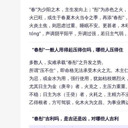
“春”为少阳之木，主生发向上；“彤”为赤色之
火已旺，或生于春夏木火当令之季，再添“春彤”
火炎土焦，则思虑过重、睡眠不安。更甚者，木旺克
tóng”，声调阴平阳平，升调过强，若日主气
“春彤”一般人用得起压得住吗，哪些人压得住
多数人，实难承载“春彤”之升发之势。
所谓“压不住”，即命格无法承受木火之亢。木主
为忌，或金水为用，强行使用，犹如枯枝燃烈火
尤其日主为金（庚辛）者，火克之，主压力重重
不稳；日主为水（壬癸）者，火耗之，主精力不
乙得根者，方可驾驭，化木火为文昌、为事业腾
“春彤”吉利吗，是吉还是凶，对哪些人吉利