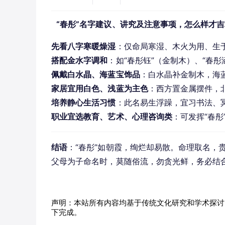
“春彤”名字建议、讲究及注意事项，怎么样才
先看八字寒暖燥湿
：仅命局寒湿、木火为用、生
搭配金水字调和
：如“春彤钰”（金制木）、“春
佩戴白水晶、海蓝宝饰品
：白水晶补金制木，海
家居宜用白色、浅蓝为主色
：西方置金属摆件，
培养静心生活习惯
：此名易生浮躁，宜习书法、
职业宜选教育、艺术、心理咨询类
：可发挥“春
结语
：“春彤”如朝霞，绚烂却易散。命理取名，
父母为子命名时，莫随俗流，勿贪光鲜，务必结
声明：本站所有内容均基于传统文化研究和学术探讨
下完成。