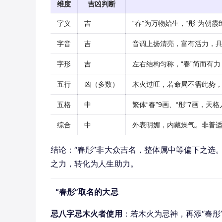
维度
吉凶判断
字义
吉
“春”为万物始生，“彤”为朝
字音
吉
音调上扬清亮，富有活力，
字形
吉
左右结构匀称，“春”简而有力
五行
凶（多数）
木火过旺，若命局不需此势
五格
中
繁体“春”9画、“彤”7画，
综合
中
外表明媚，内藏燥气。非普
结论：“春彤”非大众吉名，整体属中等偏下之选
之力，转化为人生助力。
“春彤”取名的大忌
忌八字忌木火者使用
：若木火为忌神，再添“春彤