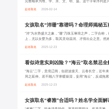
完整顺承为维、学、永、文、明、盛。这个字辈序列是
到，后续还跟着纲、常、任、本、初，再往后是...
起名取名
2026-02-14
女孩取名“沛珊”靠谱吗？命理师揭秘
“沛”为水势盛大之象，“珊”乃珠玉琳琅之声，二字合称
上，尤以女婴为多，取其灵动温润、才情出众之意。然
沛属水，珊属金，金生水则势愈旺。若命...
起名取名
2025-12-23
看似诗意实则凶险？“海云”取名禁忌全
“海云”二字，意境辽阔，似碧波接天、云卷长空，近年
局之延伸。若不顾八字寒暖燥湿，妄用“海云”，反成拖
受损。男子用之多情志难定，女子用之则婚...
起名取名
2025-12-23
女孩取名“睿雅”合适吗？姓名学全面解
“睿雅”二字，听来清贵脱俗，寓意聪慧明达、气质高雅