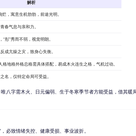
解析
霞绚烂，寓意生机勃勃，前途光明。
具青春气息与亲和力。
，“彤”秀而不弱，视觉明朗。
，反成亢燥之灾，致身心失衡。
天格人格地格外格总格需具体搭配，易成木火连生之格，气机过动。
适之名，仅特定命局可受益。
。唯八字需木火、日元偏弱、生于冬寒季节者方能受益，借其暖
”，必致情绪失控、健康受损、事业波折。