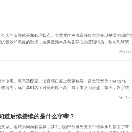
于个人的听觉感受和心理状态。大悲咒的主流音频版本大多以平缓的唱腔
锐的音效和急促的鼓点，这类音频本身具备静心的基础特质。睡前思绪繁
2735
使用、寓意适配度、读音顺口度上都更稳妥。昌发读音为 chāng fā，
不够清亮，远距离叫名字时辨识度不高。昌字本义为兴盛、繁茂，发字核
3175
知道后续接续的是什么字辈？
氏支系、地域不同而有差异，其中川渝部分黄氏支系中维学永后接文字辈