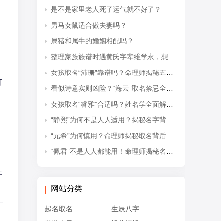
是不是家里老人死了运气就不好了？
男马女鼠适合做夫妻吗？
属猪和属牛的婚姻相配吗？
整理家族族谱时遇黄氏字辈维学永，想知道后续接续的是什么字辈？
木
女孩取名“沛珊”靠谱吗？命理师揭秘五行隐患与适配命格
可
看似诗意实则凶险？“海云”取名禁忌全解析
女孩取名“睿雅”合适吗？姓名学全面解读吉凶与禁忌
“静熙”为何不是人人适用？揭秘名字背后的五行失衡与命理隐患
“元希”为何慎用？命理师揭秘取名背后的五行忌讳
恰
“佩君”不是人人都能用！命理师揭秘名字背后的五行杀局与取名禁忌
午
网站分类
起名取名
生辰八字