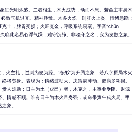
火，象征光明炽盛。二者相生，木火成势，动而不息。若命主本身
，必致气机过亢、精神耗散。木多火炽，则肝火上炎、情绪急躁
土，脾胃受损；火旺克金，呼吸系统易弱。字音“chūn 
弱，久唤此名易心浮气躁，难守沉静。非稳守之名，实为发散之象
仁，火主礼，过则为怒为躁。“春彤”为升腾之象，若八字原局木
，终将焚身。表现为：情绪波动大、决策易冲动、健康多耗损。
、贵人难助；日主为土（戊己）者，木克之，主事业受阻、财源
济、情感不顺。唯有日主为木火且身强，或命带寅午戌火局、甲
达之象。