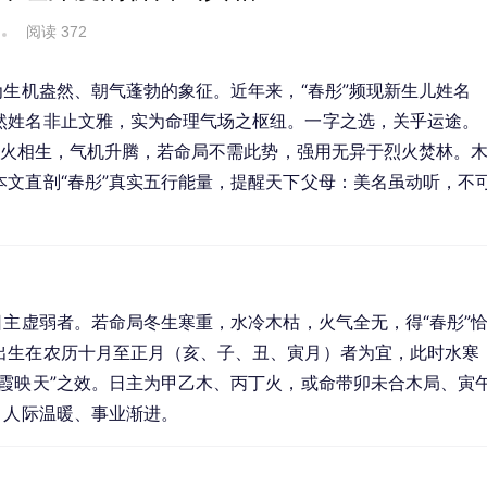
阅读 372
为生机盎然、朝气蓬勃的象征。近年来，“春彤”频现新生儿姓名
然姓名非止文雅，实为命理气场之枢纽。一字之选，关乎运途。
。木火相生，气机升腾，若命局不需此势，强用无异于烈火焚林。
文直剖“春彤”真实五行能量，提醒天下父母：美名虽动听，不
日主虚弱者。若命局冬生寒重，水冷木枯，火气全无，得“春彤”
出生在农历十月至正月（亥、子、丑、寅月）者为宜，此时水寒
霞映天”之效。日主为甲乙木、丙丁火，或命带卯未合木局、寅
、人际温暖、事业渐进。