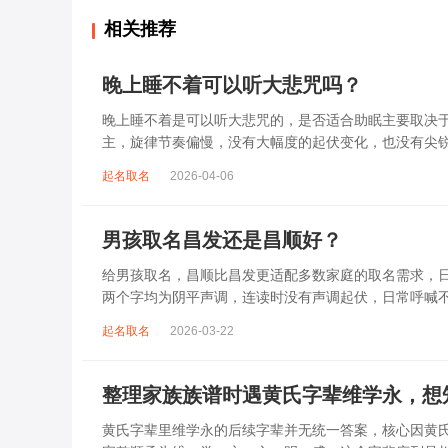
相关推荐
晚上睡不着可以听大悲咒吗？
晚上睡不着是可以听大悲咒的，是否适合助眠主要取决
主，旋律节奏偏慢，没有大幅度的起伏变化，也没有尖
杂、心里焦躁时，轻柔播放大悲咒，能减少大脑胡...
起名取名
2026-04-06
男孩取名昌发还是昌顺好？
给男孩取名，昌顺比昌发更适配多数家庭的取名需求，日常
两个字均为阴平声调，连读时没有声调起伏，日常呼喊
指向发财、发迹，两个字组合的核心寓...
起名取名
2026-03-22
整理家族族谱时遇黄氏字辈维学永，想
黄氏字辈里维学永的后续字辈并无统一答案，核心因黄