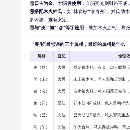
忌日主为金、土弱者使用
：金弱受克则财路不畅
忌搭配木火姓氏
：如“林春彤”“李春彤”，姓氏助
多奔波，难有安定。
忌与“炎”“旭”“森”等字连用
：叠加木火之气，导
“春彤”最忌讳的三个属相，最好的属相是什么
属相
宜忌
命理
鸡（酉）
大忌
酉金被木耗、火克，鸡人聪慧
羊（未）
大忌
未土被木克，羊人温和反遭制
猪（亥）
大忌
亥水被火耗，猪人福厚反被伤
兔（卯）
最佳
卯木助“春”成林，兔人灵动得
蛇（巳）
次佳
巳火助“彤”增光，蛇人智慧通
马（午）
次佳
午火合局，马人奔放得助，事