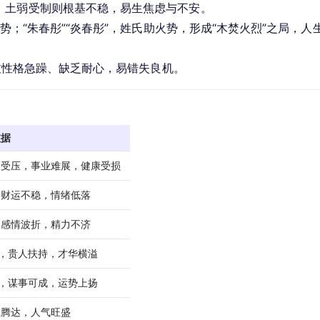
，土弱受制则根基不稳，易生焦虑与不安。
木势；“朱春彤”“炎春彤”，姓氏助火势，形成“木焚火烈”之局，人
致性格急躁、缺乏耐心，易错失良机。
依据
反受压，事业难展，健康受损
，财运不稳，情绪低落
，感情波折，精力不济
势，贵人扶持，才华横溢
达，谋事可成，运势上扬
业腾达，人气旺盛