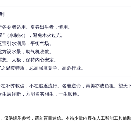
吉利
于冬令者适用。夏春出生者，慎用。
彤涵”（水制火），避免木火过亢。
蓝宝引水润局，平衡气场。
北方设水景，助气机收敛。
冥想、太极，保持内心安定。
彤”之温暖特质，忌高强度竞争、高危行业。
贵在补弊救偏，不在追逐流行。名若逆命，再美亦成负担。望天
合生辰详断，方能名实相生，一生顺遂。
，仅供娱乐参考，请勿盲目迷信。本站少量内容在人工智能工具辅