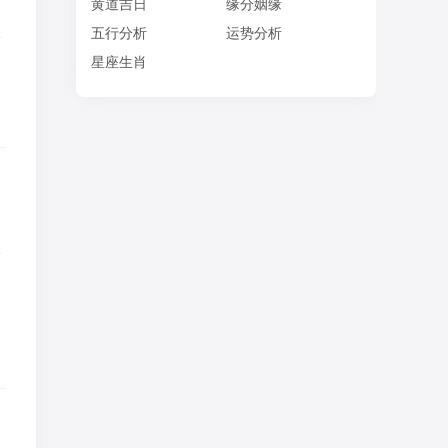
黄道吉日
缘分姻缘
木
五行分析
运势分析
；
星座生肖
。
火