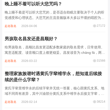
晚上睡不着可以听大悲咒吗？
晚上睡不着是可以听大悲咒的，是否适合助眠主要取决于个人的听
觉感受和心理状态。大悲咒的主流音频版本大多以平缓的唱腔为
主，旋律节奏偏慢，没有大幅度的起伏变化，也没有尖锐的音效和
27172
起名取名
2026-04-06
急促的鼓点，这类音频本身具备静心的基础特质。睡前思绪繁杂、
心里焦躁时，轻柔播放大悲咒，能减少大脑胡...
男孩取名昌发还是昌顺好？
给男孩取名，昌顺比昌发更适配多数家庭的取名需求，日常使用、
寓意适配度、读音顺口度上都更稳妥。昌发读音为 chāng fā，两个
字均为阴平声调，连读时没有声调起伏，日常呼喊不够清亮，远距
31566
起名取名
2026-03-22
离叫名字时辨识度不高。昌字本义为兴盛、繁茂，发字核心指向发
财、发迹，两个字组合的核心寓...
整理家族族谱时遇黄氏字辈维学永，想知道后续接
续的是什么字辈？
黄氏字辈里维学永的后续字辈并无统一答案，核心因黄氏支系、地
域不同而有差异，其中川渝部分黄氏支系中维学永后接文字辈，完
整顺承为维、学、永、文、明、盛。这个字辈序列是川渝地区黄氏
38214
起名取名
2026-02-14
某支系的续修字辈，在安岳、岳池一带的黄氏族谱里能明确查到，
后续还跟着纲、常、任、本、初，再往后是...