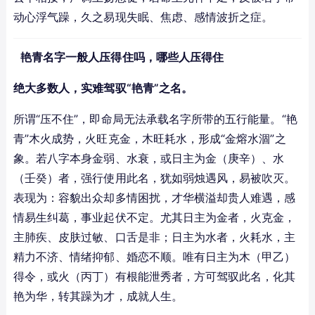
动心浮气躁，久之易现失眠、焦虑、感情波折之症。
艳青名字一般人压得住吗，哪些人压得住
绝大多数人，实难驾驭“艳青”之名。
所谓“压不住”，即命局无法承载名字所带的五行能量。“艳
青”木火成势，火旺克金，木旺耗水，形成“金熔水涸”之
象。若八字本身金弱、水衰，或日主为金（庚辛）、水
（壬癸）者，强行使用此名，犹如弱烛遇风，易被吹灭。
表现为：容貌出众却多情困扰，才华横溢却贵人难遇，感
情易生纠葛，事业起伏不定。尤其日主为金者，火克金，
主肺疾、皮肤过敏、口舌是非；日主为水者，火耗水，主
精力不济、情绪抑郁、婚恋不顺。唯有日主为木（甲乙）
得令，或火（丙丁）有根能泄秀者，方可驾驭此名，化其
艳为华，转其躁为才，成就人生。