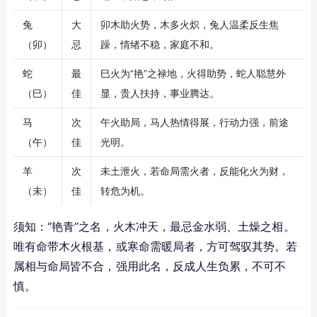
兔
大
卯木助火势，木多火炽，兔人温柔反生焦
（卯）
忌
躁，情绪不稳，家庭不和。
蛇
最
巳火为“艳”之禄地，火得助势，蛇人聪慧外
（巳）
佳
显，贵人扶持，事业腾达。
马
次
午火助局，马人热情得展，行动力强，前途
（午）
佳
光明。
羊
次
未土泄火，若命局需火者，反能化火为财，
（未）
佳
转危为机。
须知：“艳青”之名，火木冲天，最忌金水弱、土燥之相。
唯有命带木火根基，或寒命需暖局者，方可驾驭其势。若
属相与命局皆不合，强用此名，反成人生负累，不可不
慎。