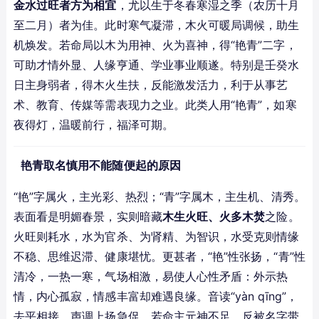
金水过旺者方为相宜
，尤以生于冬春寒湿之季（农历十月
至二月）者为佳。此时寒气凝滞，木火可暖局调候，助生
机焕发。若命局以木为用神、火为喜神，得“艳青”二字，
可助才情外显、人缘亨通、学业事业顺遂。特别是壬癸水
日主身弱者，得木火生扶，反能激发活力，利于从事艺
术、教育、传媒等需表现力之业。此类人用“艳青”，如寒
夜得灯，温暖前行，福泽可期。
艳青取名慎用不能随便起的原因
“艳”字属火，主光彩、热烈；“青”字属木，主生机、清秀。
表面看是明媚春景，实则暗藏
木生火旺、火多木焚
之险。
火旺则耗水，水为官杀、为肾精、为智识，水受克则情缘
不稳、思维迟滞、健康堪忧。更甚者，“艳”性张扬，“青”性
清冷，一热一寒，气场相激，易使人心性矛盾：外示热
情，内心孤寂，情感丰富却难遇良缘。音读“yàn qīng”，
去平相接，声调上扬急促，若命主元神不足，反被名字带