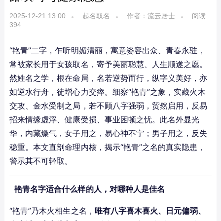
2025-12-21 13:00
起名取名
作者：流云居士
阅读
394
“艳青”二字，乍听明媚清丽，寓意姿容出众、青春永驻，
常被家长用于女孩取名，寄予美丽聪慧、人生顺遂之愿。
然姓名之学，根在命局，名若逆势而行，纵字义美好，亦
如逆水行舟，徒增心力交瘁。细察“艳青”之象，实藏火木
交攻、金水受制之局，若不顾八字强弱，贸然启用，反易
招来情缘虚浮、健康受损、事业困顿之忧。此名外显光
华，内藏燥气，女子用之，易心神不宁；男子用之，反失
稳重。本文直剖命理内核，揭示“艳青”之名的真实隐患，
警示其不可轻取。
艳青名字适合什么样的人，对哪种人是佳名
“艳青”乃木火相生之名，
唯有八字喜木喜火、日元偏弱、