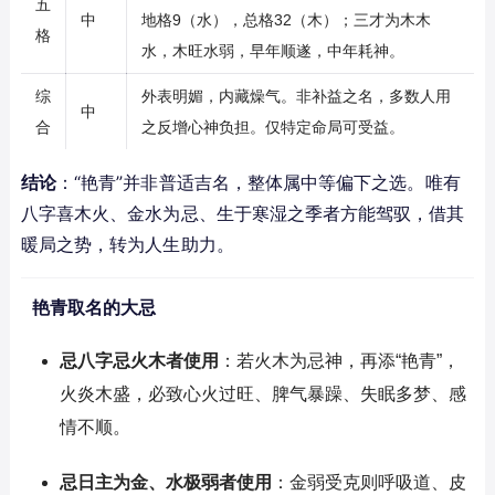
五
中
地格9（水），总格32（木）；三才为木木
格
水，木旺水弱，早年顺遂，中年耗神。
综
外表明媚，内藏燥气。非补益之名，多数人用
中
合
之反增心神负担。仅特定命局可受益。
结论
：“艳青”并非普适吉名，整体属中等偏下之选。唯有
八字喜木火、金水为忌、生于寒湿之季者方能驾驭，借其
暖局之势，转为人生助力。
艳青取名的大忌
忌八字忌火木者使用
：若火木为忌神，再添“艳青”，
火炎木盛，必致心火过旺、脾气暴躁、失眠多梦、感
情不顺。
忌日主为金、水极弱者使用
：金弱受克则呼吸道、皮