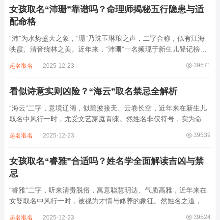
女孩取名“沛珊”靠谱吗？命理师揭秘五行隐患与适
配命格
“沛”为水势盛大之象，“珊”乃珠玉琳琅之声，二字合称，似有江海
映霞、清音绕林之美。近年来，“沛珊”一名频现于新生儿登记榜
上，尤以女婴为多，取其灵动温润、才情出众之意。然姓名非止文
39571
起名取名
2025-12-23
雅符号，实为命理五行流转之枢纽。一字之选，关乎气场平衡。沛
属水，珊属金，金生水则势愈旺。若命...
看似诗意实则凶险？“海云”取名禁忌全解析
“海云”二字，意境辽阔，似碧波接天、云卷长空，近年来在新生儿
取名中风行一时，尤受文艺家庭青睐。然姓名非仅符号，实为命局
之延伸。若不顾八字寒暖燥湿，妄用“海云”，反成拖累。此名水势
39539
起名取名
2025-12-23
滔天，木浮无根，阴气过重，易致意志不坚、事业漂泊、健康受
损。男子用之多情志难定，女子用之则婚...
女孩取名“睿雅”合适吗？姓名学全面解读吉凶与禁
忌
“睿雅”二字，听来清贵脱俗，寓意聪慧明达、气质高雅，近年来在
女婴取名中风行一时，被视为才情与修养的象征。然姓名之道，贵
在因命施名，名若与八字相悖，纵然字字珠玑，也如履冰负薪，徒
39524
起名取名
2025-12-23