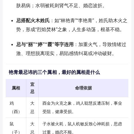
肤易病；水弱被耗则肾气不足、婚恋波折。
忌搭配火木姓氏
：如“林艳青”“李艳青”，姓氏助木火之
势，形成“烈焰焚林”之象，人生多动荡，根基不稳。
忌与“丽”“婷”“霞”等字连用
：加重火气，导致情绪过
激、理想脱离现实，易陷感情纠葛或冲动破财。
艳青最忌讳的三个属相，最好的属相是什么
宜
属相
命理依据
忌
鸡
大
酉金为火克之象，鸡人聪慧反遭压制，事业
（酉）
忌
受阻，健康受损。
鼠
大
子水被火耗，鼠人机敏反致心神耗损，思虑
（子）
忌
过重，婚恋不顺。