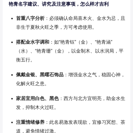
艳青名字建议、讲究及注意事项，怎么样才吉利
首重八字分析
：必须确认命局喜木火、金水为忌，且
非生于夏秋火旺之季，方可考虑使用。
搭配金水字调和
：如“艳青钰”（金）、“艳青涵”
（水）、“艳青珊”（金），以金制木、以水润局，平
衡五行。
佩戴金银、黑曜石饰品
：增强金水之气，稳固心神，
化解火旺之患。
家居宜用白色、黑色
：西方与北方宜明亮，助金水生
发，抑制木火过旺。
注重情绪修养
：此名易激发表现欲，宜修习冥想、茶
道，避免情绪过激。