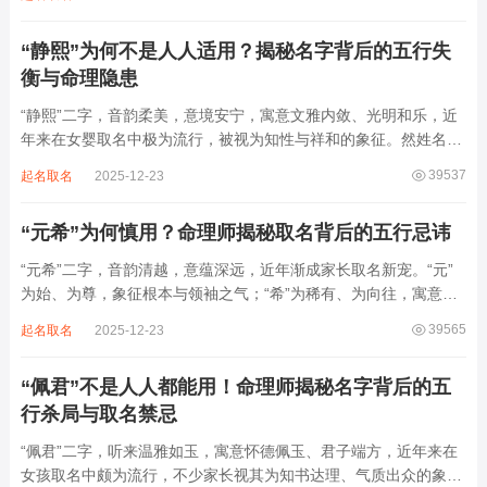
增心力。细察“睿雅”之局，实藏金水成势、火土受制之患，若不顾
命主根基，贸然启用，反易招来体弱多...
“静熙”为何不是人人适用？揭秘名字背后的五行失
衡与命理隐患
“静熙”二字，音韵柔美，意境安宁，寓意文雅内敛、光明和乐，近
年来在女婴取名中极为流行，被视为知性与祥和的象征。然姓名命
理讲究因人而异，名若不合命局，再温婉也成负担。细究“静熙”之
39537
起名取名
2025-12-23
象，实藏金水偏寒、火气受制之弊，若不顾八字强弱，盲目套用，
反易引发体弱多病、意志不坚、事业难...
“元希”为何慎用？命理师揭秘取名背后的五行忌讳
“元希”二字，音韵清越，意蕴深远，近年渐成家长取名新宠。“元”
为始、为尊，象征根本与领袖之气；“希”为稀有、为向往，寓意卓
尔不群、心怀大志。组合而成，“元希”似有天纵之才、贵不可言之
39565
起名取名
2025-12-23
象。然姓名非止文雅，实为命理气场之枢纽。一字之选，关乎运途
起伏。“元”属木，“希”藏水火...
“佩君”不是人人都能用！命理师揭秘名字背后的五
行杀局与取名禁忌
“佩君”二字，听来温雅如玉，寓意怀德佩玉、君子端方，近年来在
女孩取名中颇为流行，不少家长视其为知书达理、气质出众的象