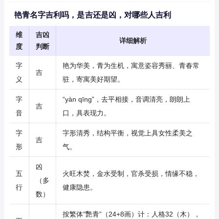
艳青名字吉利吗，是吉还是凶，对哪些人吉利
维
吉凶
详细解析
度
判断
字
艳为华美，青为生机，寓意姿容秀丽、青春常
吉
义
驻，寄寓美好期望。
字
“yàn qīng”，去平相接，音调清亮，朗朗上
吉
音
口，具表现力。
字
字形清秀，结构平衡，视觉上具女性柔美之
吉
形
气。
凶
五
火旺木焚，金水受制，官杀受损，情缘不稳，
（多
行
健康隐患。
数）
按繁体“艷青”（24+8画）计：人格32（木），