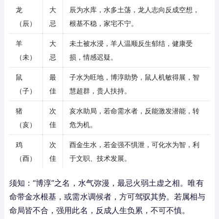
龙
大
辰为水库，水多土荡，龙人志向反成空想，
（辰）
忌
根基不稳，家宅不宁。
羊
大
未土被水浸，羊人温顺反生郁结，健康受
（未）
忌
损，情感迟疑。
鼠
最
子水为旺地，博淳助势，鼠人机敏得展，智
（子）
佳
慧超群，贵人扶持。
猪
次
亥水助局，若命需水者，反能激发潜能，转
（亥）
佳
危为机。
鸡
次
酉金生水，若金强不惧泄，可化水为智，利
（酉）
佳
于文职、技术发展。
须知：“博淳”之名，水气弥漫，最忌火弱土虚之相。唯有
命带金水根基，或需水调候者，方可驾驭其势。若属相与
命局皆不合，强用此名，反成人生负累，不可不慎。