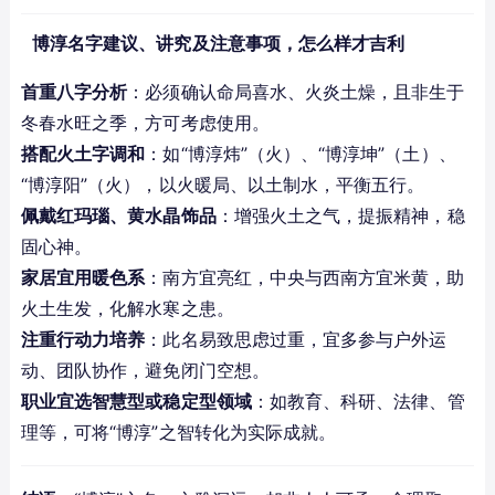
博淳名字建议、讲究及注意事项，怎么样才吉利
首重八字分析
：必须确认命局喜水、火炎土燥，且非生于
冬春水旺之季，方可考虑使用。
搭配火土字调和
：如“博淳炜”（火）、“博淳坤”（土）、
“博淳阳”（火），以火暖局、以土制水，平衡五行。
佩戴红玛瑙、黄水晶饰品
：增强火土之气，提振精神，稳
固心神。
家居宜用暖色系
：南方宜亮红，中央与西南方宜米黄，助
火土生发，化解水寒之患。
注重行动力培养
：此名易致思虑过重，宜多参与户外运
动、团队协作，避免闭门空想。
职业宜选智慧型或稳定型领域
：如教育、科研、法律、管
理等，可将“博淳”之智转化为实际成就。