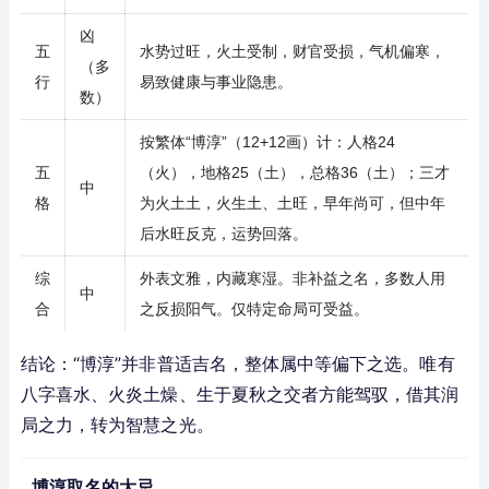
凶
五
水势过旺，火土受制，财官受损，气机偏寒，
（多
行
易致健康与事业隐患。
数）
按繁体“博淳”（12+12画）计：人格24
五
（火），地格25（土），总格36（土）；三才
中
格
为火土土，火生土、土旺，早年尚可，但中年
后水旺反克，运势回落。
综
外表文雅，内藏寒湿。非补益之名，多数人用
中
合
之反损阳气。仅特定命局可受益。
结论：“博淳”并非普适吉名，整体属中等偏下之选。唯有
八字喜水、火炎土燥、生于夏秋之交者方能驾驭，借其润
局之力，转为智慧之光。
博淳取名的大忌