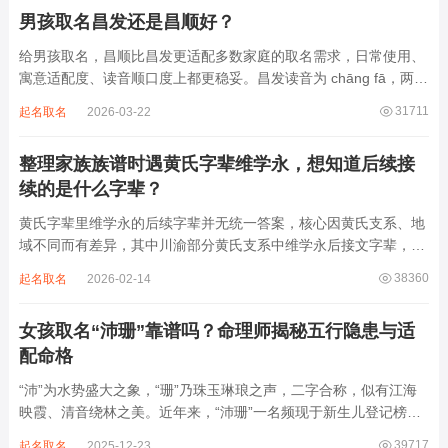
心里焦躁时，轻柔播放大悲咒，能减少大脑胡...
男孩取名昌发还是昌顺好？
给男孩取名，昌顺比昌发更适配多数家庭的取名需求，日常使用、
寓意适配度、读音顺口度上都更稳妥。昌发读音为 chāng fā，两个
字均为阴平声调，连读时没有声调起伏，日常呼喊不够清亮，远距
31711
起名取名
2026-03-22
离叫名字时辨识度不高。昌字本义为兴盛、繁茂，发字核心指向发
财、发迹，两个字组合的核心寓...
整理家族族谱时遇黄氏字辈维学永，想知道后续接
续的是什么字辈？
黄氏字辈里维学永的后续字辈并无统一答案，核心因黄氏支系、地
域不同而有差异，其中川渝部分黄氏支系中维学永后接文字辈，完
整顺承为维、学、永、文、明、盛。这个字辈序列是川渝地区黄氏
38360
起名取名
2026-02-14
某支系的续修字辈，在安岳、岳池一带的黄氏族谱里能明确查到，
后续还跟着纲、常、任、本、初，再往后是...
女孩取名“沛珊”靠谱吗？命理师揭秘五行隐患与适
配命格
“沛”为水势盛大之象，“珊”乃珠玉琳琅之声，二字合称，似有江海
映霞、清音绕林之美。近年来，“沛珊”一名频现于新生儿登记榜
上，尤以女婴为多，取其灵动温润、才情出众之意。然姓名非止文
39717
起名取名
2025-12-23