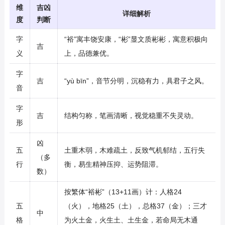
维
吉凶
详细解析
度
判断
字
“裕”寓丰饶安康，“彬”显文质彬彬，寓意积极向
吉
义
上，品德兼优。
字
吉
“yù bīn”，音节分明，沉稳有力，具君子之风。
音
字
吉
结构匀称，笔画清晰，视觉稳重不失灵动。
形
凶
五
土重木弱，木难疏土，反致气机郁结，五行失
（多
行
衡，易生精神压抑、运势阻滞。
数）
按繁体“裕彬”（13+11画）计：人格24
五
（火），地格25（土），总格37（金）；三才
中
格
为火土金，火生土、土生金，若命局无木通