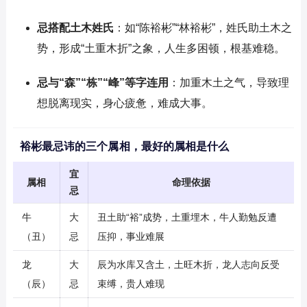
忌搭配土木姓氏
：如“陈裕彬”“林裕彬”，姓氏助土木之
势，形成“土重木折”之象，人生多困顿，根基难稳。
忌与“森”“栋”“峰”等字连用
：加重木土之气，导致理
想脱离现实，身心疲惫，难成大事。
裕彬最忌讳的三个属相，最好的属相是什么
宜
属相
命理依据
忌
牛
大
丑土助“裕”成势，土重埋木，牛人勤勉反遭
（丑）
忌
压抑，事业难展
龙
大
辰为水库又含土，土旺木折，龙人志向反受
（辰）
忌
束缚，贵人难现