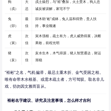
狗
大
戌土燥烈，与“裕”叠加，火土焚木，狗人忠
（戌）
忌
诚反被误解，家宅不宁
兔
最
卯木助“彬”成林，兔人温和得势，贵人扶
（卯）
佳
持，事业顺遂
虎
次
寅木强根，疏土有力，虎人威势得展，决断
（寅）
佳
果敢，前程光明
猪
次
亥水生木，木气得源，猪人智慧通达，财运
（亥）
佳
渐稳
“裕彬”之名，气机偏滞，最忌土重木折、金气受困之相。
唯有命带木水根基、或需木疏土者，方可驾驭。取名非儿
戏，切勿因文雅而盲从。
裕彬名字建议、讲究及注意事项，怎么样才吉利