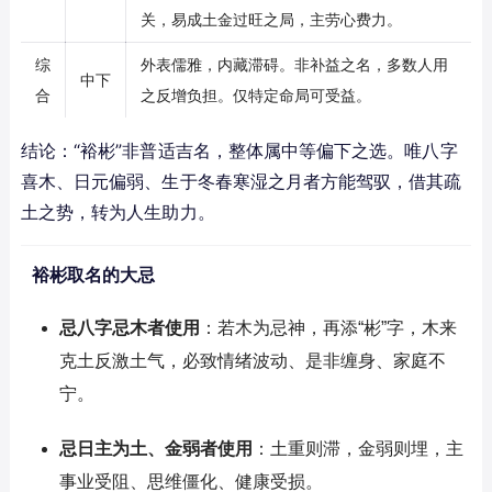
关，易成土金过旺之局，主劳心费力。
综
外表儒雅，内藏滞碍。非补益之名，多数人用
中下
合
之反增负担。仅特定命局可受益。
结论：“裕彬”非普适吉名，整体属中等偏下之选。唯八字
喜木、日元偏弱、生于冬春寒湿之月者方能驾驭，借其疏
土之势，转为人生助力。
裕彬取名的大忌
忌八字忌木者使用
：若木为忌神，再添“彬”字，木来
克土反激土气，必致情绪波动、是非缠身、家庭不
宁。
忌日主为土、金弱者使用
：土重则滞，金弱则埋，主
事业受阻、思维僵化、健康受损。