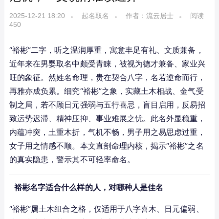
2025-12-21 18:20
起名取名
作者：流云居士
阅读
450
“裕彬”二字，听之温润厚重，寓意丰足有礼、文质兼备，
近年来在男婴取名中颇受青睐，被视为德才兼备、家业兴
旺的象征。然姓名命理，贵在契合八字，名若逆命而行，
再雅亦成负累。细究“裕彬”之象，实藏土木相战、金气受
制之局，若不顾日元强弱与五行喜忌，盲目启用，反易招
致运势迟滞、精神压抑、事业难展之忧。此名外显稳重，
内蕴冲突，土重木折，气机不畅，男子用之易思虑过重，
女子用之情感不顺。本文直剖命理内核，揭示“裕彬”之名
的真实隐患，警示其不可轻率命名。
裕彬名字适合什么样的人，对哪种人是佳名
“裕彬”属土木组合之格，仅适用于八字喜木、日元偏弱、