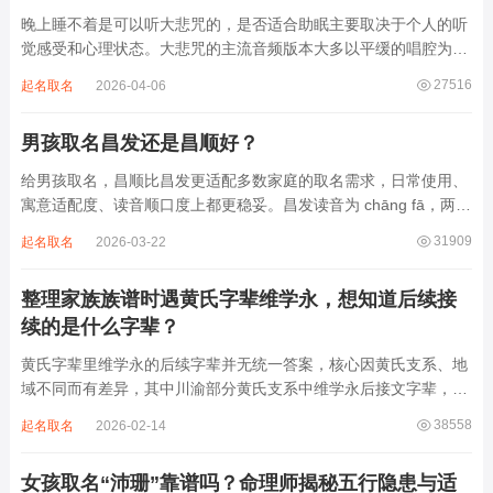
晚上睡不着是可以听大悲咒的，是否适合助眠主要取决于个人的听
觉感受和心理状态。大悲咒的主流音频版本大多以平缓的唱腔为
主，旋律节奏偏慢，没有大幅度的起伏变化，也没有尖锐的音效和
27516
起名取名
2026-04-06
急促的鼓点，这类音频本身具备静心的基础特质。睡前思绪繁杂、
心里焦躁时，轻柔播放大悲咒，能减少大脑胡...
男孩取名昌发还是昌顺好？
给男孩取名，昌顺比昌发更适配多数家庭的取名需求，日常使用、
寓意适配度、读音顺口度上都更稳妥。昌发读音为 chāng fā，两个
字均为阴平声调，连读时没有声调起伏，日常呼喊不够清亮，远距
31909
起名取名
2026-03-22
离叫名字时辨识度不高。昌字本义为兴盛、繁茂，发字核心指向发
财、发迹，两个字组合的核心寓...
整理家族族谱时遇黄氏字辈维学永，想知道后续接
续的是什么字辈？
黄氏字辈里维学永的后续字辈并无统一答案，核心因黄氏支系、地
域不同而有差异，其中川渝部分黄氏支系中维学永后接文字辈，完
整顺承为维、学、永、文、明、盛。这个字辈序列是川渝地区黄氏
38558
起名取名
2026-02-14
某支系的续修字辈，在安岳、岳池一带的黄氏族谱里能明确查到，
后续还跟着纲、常、任、本、初，再往后是...
女孩取名“沛珊”靠谱吗？命理师揭秘五行隐患与适