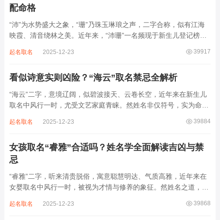
配命格
“沛”为水势盛大之象，“珊”乃珠玉琳琅之声，二字合称，似有江海
映霞、清音绕林之美。近年来，“沛珊”一名频现于新生儿登记榜
上，尤以女婴为多，取其灵动温润、才情出众之意。然姓名非止文
39917
起名取名
2025-12-23
雅符号，实为命理五行流转之枢纽。一字之选，关乎气场平衡。沛
属水，珊属金，金生水则势愈旺。若命...
看似诗意实则凶险？“海云”取名禁忌全解析
“海云”二字，意境辽阔，似碧波接天、云卷长空，近年来在新生儿
取名中风行一时，尤受文艺家庭青睐。然姓名非仅符号，实为命局
之延伸。若不顾八字寒暖燥湿，妄用“海云”，反成拖累。此名水势
39884
起名取名
2025-12-23
滔天，木浮无根，阴气过重，易致意志不坚、事业漂泊、健康受
损。男子用之多情志难定，女子用之则婚...
女孩取名“睿雅”合适吗？姓名学全面解读吉凶与禁
忌
“睿雅”二字，听来清贵脱俗，寓意聪慧明达、气质高雅，近年来在
女婴取名中风行一时，被视为才情与修养的象征。然姓名之道，贵
在因命施名，名若与八字相悖，纵然字字珠玑，也如履冰负薪，徒
39868
起名取名
2025-12-23
增心力。细察“睿雅”之局，实藏金水成势、火土受制之患，若不顾
命主根基，贸然启用，反易招来体弱多...