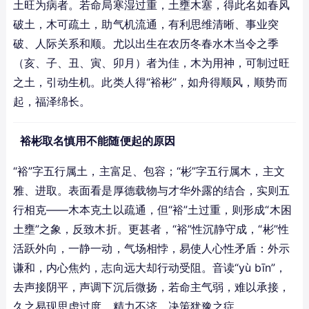
土旺为病者。若命局寒湿过重，土壅木塞，得此名如春风
破土，木可疏土，助气机流通，有利思维清晰、事业突
破、人际关系和顺。尤以出生在农历冬春水木当令之季
（亥、子、丑、寅、卯月）者为佳，木为用神，可制过旺
之土，引动生机。此类人得“裕彬”，如舟得顺风，顺势而
起，福泽绵长。
裕彬取名慎用不能随便起的原因
“裕”字五行属土，主富足、包容；“彬”字五行属木，主文
雅、进取。表面看是厚德载物与才华外露的结合，实则五
行相克——木本克土以疏通，但“裕”土过重，则形成“木困
土壅”之象，反致木折。更甚者，“裕”性沉静守成，“彬”性
活跃外向，一静一动，气场相悖，易使人心性矛盾：外示
谦和，内心焦灼，志向远大却行动受阻。音读“yù bīn”，
去声接阴平，声调下沉后微扬，若命主气弱，难以承接，
久之易现思虑过度、精力不济、决策犹豫之症。