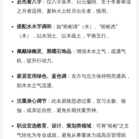
必先看八字
：仅八字喜木、日元偏弱、生于冬春寒湿
之月者适用。夏秋火土旺月出生者，慎用。
搭配水木字调和
：如“裕彬涛”（水）、“裕彬杰”
（木），以水润土、以木疏土，平衡五行。
佩戴绿幽灵、黑曜石饰品
：增强木水之气，疏通气
机，提升行动力。
家居宜用绿色、蓝色调
：东方与北方保持明亮通风，
助木水之气流通。
注重身心调节
：此名易致思虑过重，宜习太极、瑜
伽，或亲近自然，避免长期伏案劳神。
职业宜选教育、设计、策划类领域
：可将“裕彬”之文
气转化为专业成就，避免从事重体力或高压管理岗