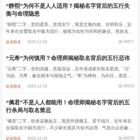
“静熙”为何不是人人适用？揭秘名字背后的五行失
衡与命理隐患
“静熙”二字，音韵柔美，意境安宁，寓意文雅内敛、光明和乐，近
年来在女婴取名中极为流行，被视为知性与祥和的象征。然姓名命
理讲究因人而异，名若不合命局，再温婉也成负担。细究“静熙”之
39877
起名取名
2025-12-23
象，实藏金水偏寒、火气受制之弊，若不顾八字强弱，盲目套用，
反易引发体弱多病、意志不坚、事业难...
“元希”为何慎用？命理师揭秘取名背后的五行忌讳
“元希”二字，音韵清越，意蕴深远，近年渐成家长取名新宠。“元”
为始、为尊，象征根本与领袖之气；“希”为稀有、为向往，寓意卓
尔不群、心怀大志。组合而成，“元希”似有天纵之才、贵不可言之
39910
起名取名
2025-12-23
象。然姓名非止文雅，实为命理气场之枢纽。一字之选，关乎运途
起伏。“元”属木，“希”藏水火...
“佩君”不是人人都能用！命理师揭秘名字背后的五
行杀局与取名禁忌
“佩君”二字，听来温雅如玉，寓意怀德佩玉、君子端方，近年来在
女孩取名中颇为流行，不少家长视其为知书达理、气质出众的象
征。然姓名之学，根在八字，名若逆势而行，再文雅也成负累。细
40079
起名取名
2025-12-23