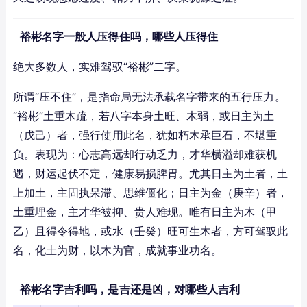
裕彬名字一般人压得住吗，哪些人压得住
绝大多数人，实难驾驭“裕彬”二字。
所谓“压不住”，是指命局无法承载名字带来的五行压力。
“裕彬”土重木疏，若八字本身土旺、木弱，或日主为土
（戊己）者，强行使用此名，犹如朽木承巨石，不堪重
负。表现为：心志高远却行动乏力，才华横溢却难获机
遇，财运起伏不定，健康易损脾胃。尤其日主为土者，土
上加土，主固执呆滞、思维僵化；日主为金（庚辛）者，
土重埋金，主才华被抑、贵人难现。唯有日主为木（甲
乙）且得令得地，或水（壬癸）旺可生木者，方可驾驭此
名，化土为财，以木为官，成就事业功名。
裕彬名字吉利吗，是吉还是凶，对哪些人吉利