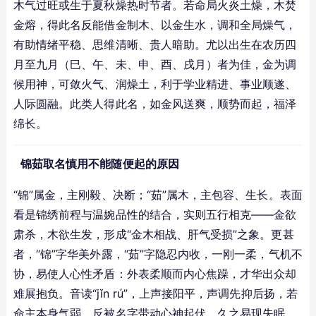
木气过旺或生于夏秋燥热时节者。若命局火炎土燥，木焚
金熔，得此名反能借金制木、以金生水，调和全局燥气，
有助情绪平稳、思维清晰、贵人暗助。尤以出生在农历四
月至九月（巳、午、未、申、酉、戌月）者为佳，金为调
候用神，可敛火气、润燥土，利于学业精进、事业顺遂、
人际圆融。此类人得此名，如金风送爽，顺势而起，福泽
绵长。
锦茹取名慎用不能随便起的原因
“锦”属金，主刚毅、决断；“茹”属木，主包容、生长。表面
看是锦绣前程与温婉品性的结合，实则五行相克——金欲
肃杀，木欲生发，形成“金木相战、肝气受损”之象。更甚
者，“锦”字华美外露，“茹”字隐忍内收，一刚一柔，气机不
协，易使人心性矛盾：外表柔顺而内心焦躁，才华出众却
难展抱负。音读“jǐn rú”，上声接阳平，声调先抑后扬，若
命主本身气弱，反被名字带动心神起伏，久之易现失眠、