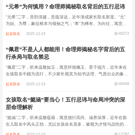
反易引发体弱多病、意志不坚、事业难...
“元希”为何慎用？命理师揭秘取名背后的五行忌讳
“元希”二字，音韵清越，意蕴深远，近年渐成家长取名新宠。“元”
为始、为尊，象征根本与领袖之气；“希”为稀有、为向往，寓意卓
尔不群、心怀大志。组合而成，“元希”似有天纵之才、贵不可言之
40272
起名取名
2025-12-23
象。然姓名非止文雅，实为命理气场之枢纽。一字之选，关乎运途
起伏。“元”属木，“希”藏水火...
“佩君”不是人人都能用！命理师揭秘名字背后的五
行杀局与取名禁忌
“佩君”二字，听来温雅如玉，寓意怀德佩玉、君子端方，近年来在
女孩取名中颇为流行，不少家长视其为知书达理、气质出众的象
征。然姓名之学，根在八字，名若逆势而行，再文雅也成负累。细
40440
起名取名
2025-12-23
察“佩君”之象，实藏金气过旺、木土受制之局，若不顾命主五行强
弱，盲目套用，反易招致体弱多病、意志...
女孩取名“懿涵”要当心！五行忌讳与命局冲突的深
层命理解析
“懿涵”二字，听来温雅蕴藉，寓意德行高尚、涵养深厚，近年在新
生儿取名中风头正劲，尤以女孩命名居多，被视为才情与品性的完
美结合。然姓名之学，根在命局，名若逆势而行，纵然字字珠玑，
12782
起名取名
2025-12-23