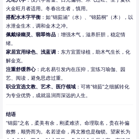
火金旺月者适用。冬春出生者，慎用。
搭配水木字平衡
：如“锦茹涵”（水）、“锦茹桐”（木），以
水泄金生木，调和金木之冲。
佩戴绿幽灵、翡翠饰品
：增强木气，滋养肝胆，稳定情
绪。
家居宜用绿色、浅蓝调
：东方宜置绿植，助木气生长，化
解金克。
注重舒缓养心
：此名易引发内在压抑，宜练习瑜伽、园
艺、阅读，避免思虑过重。
职业宜选文教、艺术、医疗领域
：可将“锦茹”之细腻转化
为专业优势，成就温润而深远的人生。
结语
“锦茹”之名，柔美有余，刚柔难济。命理取名，贵在补偏
救弊，顺势而为。名若逆命，再文雅也是枷锁。望家长为