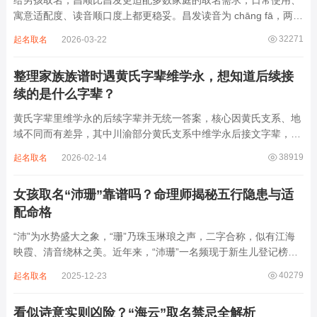
给男孩取名，昌顺比昌发更适配多数家庭的取名需求，日常使用、
寓意适配度、读音顺口度上都更稳妥。昌发读音为 chāng fā，两个
字均为阴平声调，连读时没有声调起伏，日常呼喊不够清亮，远距
32271
起名取名
2026-03-22
离叫名字时辨识度不高。昌字本义为兴盛、繁茂，发字核心指向发
财、发迹，两个字组合的核心寓...
整理家族族谱时遇黄氏字辈维学永，想知道后续接
续的是什么字辈？
黄氏字辈里维学永的后续字辈并无统一答案，核心因黄氏支系、地
域不同而有差异，其中川渝部分黄氏支系中维学永后接文字辈，完
整顺承为维、学、永、文、明、盛。这个字辈序列是川渝地区黄氏
38919
起名取名
2026-02-14
某支系的续修字辈，在安岳、岳池一带的黄氏族谱里能明确查到，
后续还跟着纲、常、任、本、初，再往后是...
女孩取名“沛珊”靠谱吗？命理师揭秘五行隐患与适
配命格
“沛”为水势盛大之象，“珊”乃珠玉琳琅之声，二字合称，似有江海
映霞、清音绕林之美。近年来，“沛珊”一名频现于新生儿登记榜
上，尤以女婴为多，取其灵动温润、才情出众之意。然姓名非止文
40279
起名取名
2025-12-23
雅符号，实为命理五行流转之枢纽。一字之选，关乎气场平衡。沛
属水，珊属金，金生水则势愈旺。若命...
看似诗意实则凶险？“海云”取名禁忌全解析