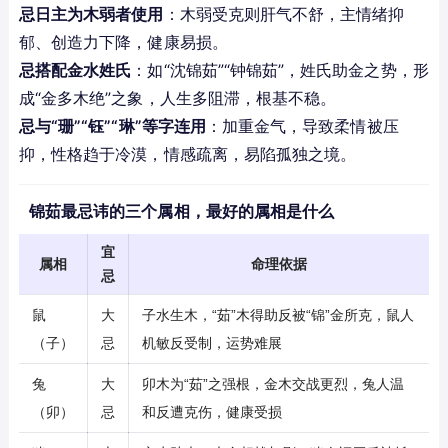
忌日主为木弱者使用
：木弱受克则肝气不舒，主情绪抑
郁、创造力下降，健康易损。
忌搭配金水姓氏
：如“沈锦茹”“钟锦茹”，姓氏助金之势，形
成“金多木绝”之象，人生多阻滞，根基不稳。
忌与“珊”“钰”“琳”等字连用
：加重金气，导致柔情被压
抑，性格趋于冷漠，情感疏离，易陷孤独之境。
锦茹最忌讳的三个属相，最好的属相是什么
宜
属相
命理依据
忌
鼠
大
子水生木，“茹”木得助反被“锦”金所克，鼠人
（子）
忌
机敏反受制，运势难展
兔
大
卯木为“茹”之强根，金木交战更烈，兔人温
（卯）
忌
和反遭克伤，健康受损