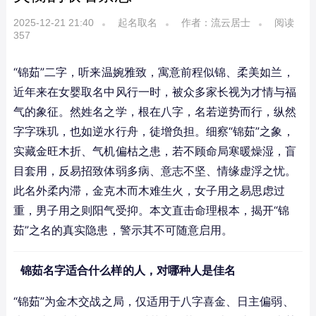
2025-12-21 21:40
起名取名
作者：流云居士
阅读
357
“锦茹”二字，听来温婉雅致，寓意前程似锦、柔美如兰，
近年来在女婴取名中风行一时，被众多家长视为才情与福
气的象征。然姓名之学，根在八字，名若逆势而行，纵然
字字珠玑，也如逆水行舟，徒增负担。细察“锦茹”之象，
实藏金旺木折、气机偏枯之患，若不顾命局寒暖燥湿，盲
目套用，反易招致体弱多病、意志不坚、情缘虚浮之忧。
此名外柔内滞，金克木而木难生火，女子用之易思虑过
重，男子用之则阳气受抑。本文直击命理根本，揭开“锦
茹”之名的真实隐患，警示其不可随意启用。
锦茹名字适合什么样的人，对哪种人是佳名
“锦茹”为金木交战之局，仅适用于八字喜金、日主偏弱、