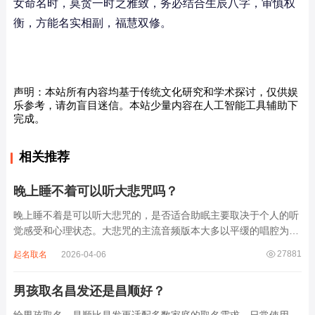
女命名时，莫贪一时之雅致，务必结合生辰八字，审慎权
衡，方能名实相副，福慧双修。
声明：本站所有内容均基于传统文化研究和学术探讨，仅供娱
乐参考，请勿盲目迷信。本站少量内容在人工智能工具辅助下
完成。
相关推荐
晚上睡不着可以听大悲咒吗？
晚上睡不着是可以听大悲咒的，是否适合助眠主要取决于个人的听
觉感受和心理状态。大悲咒的主流音频版本大多以平缓的唱腔为
主，旋律节奏偏慢，没有大幅度的起伏变化，也没有尖锐的音效和
27881
起名取名
2026-04-06
急促的鼓点，这类音频本身具备静心的基础特质。睡前思绪繁杂、
心里焦躁时，轻柔播放大悲咒，能减少大脑胡...
男孩取名昌发还是昌顺好？