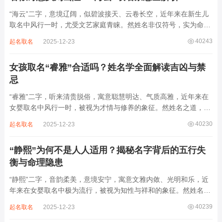
“海云”二字，意境辽阔，似碧波接天、云卷长空，近年来在新生儿
取名中风行一时，尤受文艺家庭青睐。然姓名非仅符号，实为命局
之延伸。若不顾八字寒暖燥湿，妄用“海云”，反成拖累。此名水势
40243
起名取名
2025-12-23
滔天，木浮无根，阴气过重，易致意志不坚、事业漂泊、健康受
损。男子用之多情志难定，女子用之则婚...
女孩取名“睿雅”合适吗？姓名学全面解读吉凶与禁
忌
“睿雅”二字，听来清贵脱俗，寓意聪慧明达、气质高雅，近年来在
女婴取名中风行一时，被视为才情与修养的象征。然姓名之道，贵
在因命施名，名若与八字相悖，纵然字字珠玑，也如履冰负薪，徒
40230
起名取名
2025-12-23
增心力。细察“睿雅”之局，实藏金水成势、火土受制之患，若不顾
命主根基，贸然启用，反易招来体弱多...
“静熙”为何不是人人适用？揭秘名字背后的五行失
衡与命理隐患
“静熙”二字，音韵柔美，意境安宁，寓意文雅内敛、光明和乐，近
年来在女婴取名中极为流行，被视为知性与祥和的象征。然姓名命
理讲究因人而异，名若不合命局，再温婉也成负担。细究“静熙”之
40239
起名取名
2025-12-23
象，实藏金水偏寒、火气受制之弊，若不顾八字强弱，盲目套用，