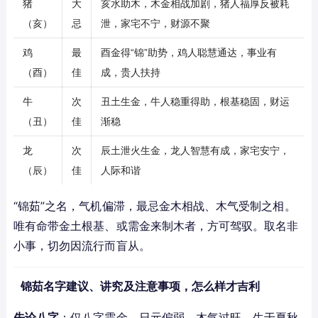
猪
大
亥水助木，木金相战加剧，猪人福厚反被耗
（亥）
忌
泄，家宅不宁，财源不聚
鸡
最
酉金得“锦”助势，鸡人聪慧通达，事业有
（酉）
佳
成，贵人扶持
牛
次
丑土生金，牛人稳重得助，根基稳固，财运
（丑）
佳
渐稳
龙
次
辰土泄火生金，龙人智慧有成，家宅安宁，
（辰）
佳
人际和谐
“锦茹”之名，气机偏滞，最忌金木相战、木气受制之相。
唯有命带金土根基、或需金来制木者，方可驾驭。取名非
小事，切勿因流行而盲从。
锦茹名字建议、讲究及注意事项，怎么样才吉利
先论八字
：仅八字需金、日元偏弱、木气过旺、生于夏秋