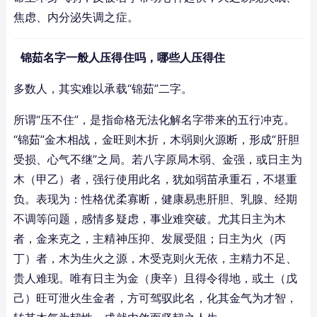
焦虑、内分泌失调之症。
锦茹名字一般人压得住吗，哪些人压得住
多数人，其实难以承载“锦茹”二字。
所谓“压不住”，是指命格无法化解名字带来的五行冲克。
“锦茹”金木相战，金旺则木折，木弱则火源断，形成“肝胆
受损、心气不继”之局。若八字原局木弱、金强，或日主为
木（甲乙）者，强行使用此名，犹如弱苗承重石，不堪重
负。表现为：性格优柔寡断，健康易患肝胆、乳腺、经期
不调等问题，感情多疑虑，事业难突破。尤其日主为木
者，金来克之，主精神压抑、发展受阻；日主为火（丙
丁）者，木为生火之源，木受克则火无依，主精力不足、
贵人难现。唯有日主为金（庚辛）且得令得地，或土（戊
己）旺可泄火生金者，方可驾驭此名，化其金气为才智，