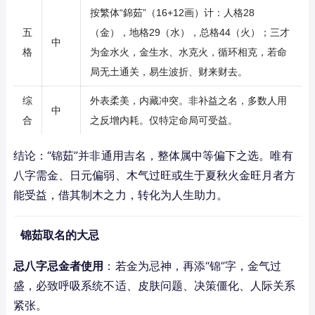
按繁体“錦茹”（16+12画）计：人格28
五
（金），地格29（水），总格44（火）；三才
中
格
为金水火，金生水、水克火，循环相克，若命
局无土通关，易生波折、财来财去。
综
外表柔美，内藏冲突。非补益之名，多数人用
中
合
之反增内耗。仅特定命局可受益。
结论：“锦茹”并非通用吉名，整体属中等偏下之选。唯有
八字需金、日元偏弱、木气过旺或生于夏秋火金旺月者方
能受益，借其制木之力，转化为人生助力。
锦茹取名的大忌
忌八字忌金者使用
：若金为忌神，再添“锦”字，金气过
盛，必致呼吸系统不适、皮肤问题、决策僵化、人际关系
紧张。