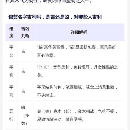
转其木气为韧性，成就内敛而坚韧之人生。
锦茹名字吉利吗，是吉还是凶，对哪些人吉利
维
吉凶
详细解析
度
判断
字
“锦”寓华美富贵，“茹”显柔韧包容，寓意美好，
吉
义
富有诗意。
字
“jǐn rú”，音节柔和，婉转悦耳，具女性温婉之
吉
音
美。
字
字形结构匀称，笔画细腻，视觉上清秀雅致，
吉
形
不失端庄。
凶
五
金（锦）克木（茹），金木相战，气机不畅，
（多
行
易致情绪波动、健康受损。
数）