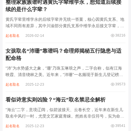
整理家族族谱时遇黄氏字辈维学永，想知道后续接
续的是什么字辈？
黄氏字辈里维学永的后续字辈并无统一答案，核心因黄氏支系、地
域不同而有差异，其中川渝部分黄氏支系中维学永后接文字辈，完
整顺承为维、学、永、文、明、盛。这个字辈序列是川渝地区黄氏
38216
起名取名
2026-02-14
某支系的续修字辈，在安岳、岳池一带的黄氏族谱里能明确查到，
后续还跟着纲、常、任、本、初，再往后是...
女孩取名“沛珊”靠谱吗？命理师揭秘五行隐患与适
配命格
“沛”为水势盛大之象，“珊”乃珠玉琳琅之声，二字合称，似有江海
映霞、清音绕林之美。近年来，“沛珊”一名频现于新生儿登记榜
上，尤以女婴为多，取其灵动温润、才情出众之意。然姓名非止文
39573
起名取名
2025-12-23
雅符号，实为命理五行流转之枢纽。一字之选，关乎气场平衡。沛
属水，珊属金，金生水则势愈旺。若命...
看似诗意实则凶险？“海云”取名禁忌全解析
“海云”二字，意境辽阔，似碧波接天、云卷长空，近年来在新生儿
取名中风行一时，尤受文艺家庭青睐。然姓名非仅符号，实为命局
之延伸。若不顾八字寒暖燥湿，妄用“海云”，反成拖累。此名水势
39541
起名取名
2025-12-23
滔天，木浮无根，阴气过重，易致意志不坚、事业漂泊、健康受