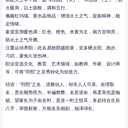
火暖局，以土固根，调和五行。
佩戴红玛瑙、黄水晶饰品：增强火土之气，提振精神，稳
定情绪。
家居宜用暖色调：红色、橙色、米黄为主，南方宜明亮，
助火土之气升腾。
注重运动养阳：此名易致阴盛阳衰，宜多晒太阳、跑步、
习武，避免久坐伤神。
职业宜选文化、教育、艺术领域：如教师、作家、设计师
等，可将“羽熙”之灵秀转化为创造力。
结语：“羽熙”之名，清雅动人，却非人人可承。命理取
名，贵在顺势而为，补偏救弊。名若逆命，再柔美也是枷
锁。望家长为子命名时，莫贪一时之悦耳，务必结合生辰
八字，审慎权衡，方能名实相副，福泽绵长。