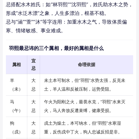
忌搭配水木姓氏：如“林羽熙”“沈羽熙”，姓氏助水木之势，
形成“水泛木漂”之象，人生多漂泊，根基不稳。
忌与“涵”“萱”“沐”等字连用：加重水木之气，导致体质偏
寒、情绪敏感、事业难成。
羽熙最忌讳的三个属相，最好的属相是什么
宜
属相
命理依据
忌
羊
大
未土本可制水，但“羽熙”水势太强，反克未
（未）
忌
土，羊人温和反被压制，运势受阻。
马
大
午火为阳刚之火，最畏水克，“羽熙”水来灭
（午）
忌
火，马人奔放反遭束缚，健康受损。
狗
大
戌土为燥土，本可纳水，但“羽熙”水寒湿
（戌）
忌
重，反伤戌中丁火，狗人忠诚反招是非。