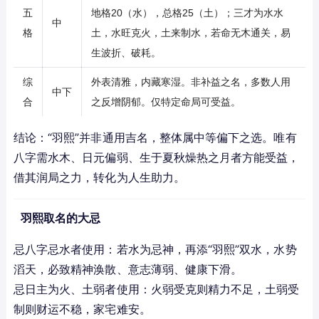
五
地格20（水），总格25（土）；三才为水水
中
格
土，水旺克火，土来制水，若命无木通关，易
生波折、破耗。
综
外表清雅，内藏寒湿。非补益之名，多数人用
中下
合
之反增阴郁。仅特定命局可受益。
结论：“羽熙”并非通用吉名，整体属中等偏下之选。唯有
八字需水木、日元偏弱、生于夏秋燥热之月者方能受益，
借其润局之力，转化为人生助力。
羽熙取名的大忌
忌八字忌水者使用：若水为忌神，再添“羽熙”双水，水势
滔天，必致精神涣散、意志薄弱、健康下滑。
忌日主为火、土弱者使用：火弱受克则精力不足，土弱受
制则财运不稳，家宅难安。