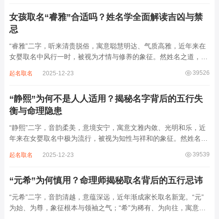
损。男子用之多情志难定，女子用之则婚...
女孩取名“睿雅”合适吗？姓名学全面解读吉凶与禁
忌
“睿雅”二字，听来清贵脱俗，寓意聪慧明达、气质高雅，近年来在
女婴取名中风行一时，被视为才情与修养的象征。然姓名之道，贵
在因命施名，名若与八字相悖，纵然字字珠玑，也如履冰负薪，徒
39526
起名取名
2025-12-23
增心力。细察“睿雅”之局，实藏金水成势、火土受制之患，若不顾
命主根基，贸然启用，反易招来体弱多...
“静熙”为何不是人人适用？揭秘名字背后的五行失
衡与命理隐患
“静熙”二字，音韵柔美，意境安宁，寓意文雅内敛、光明和乐，近
年来在女婴取名中极为流行，被视为知性与祥和的象征。然姓名命
理讲究因人而异，名若不合命局，再温婉也成负担。细究“静熙”之
39539
起名取名
2025-12-23
象，实藏金水偏寒、火气受制之弊，若不顾八字强弱，盲目套用，
反易引发体弱多病、意志不坚、事业难...
“元希”为何慎用？命理师揭秘取名背后的五行忌讳
“元希”二字，音韵清越，意蕴深远，近年渐成家长取名新宠。“元”
为始、为尊，象征根本与领袖之气；“希”为稀有、为向往，寓意卓
尔不群、心怀大志。组合而成，“元希”似有天纵之才、贵不可言之