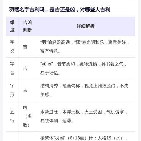
羽熙名字吉利吗，是吉还是凶，对哪些人吉利
维
吉凶
详细解析
度
判断
字
“羽”喻轻盈高远，“熙”表光明和乐，寓意美好，
吉
义
富有诗意。
字
“yǔ xī”，音节柔和，婉转流畅，具书卷之气，
吉
音
易于记忆。
字
结构清秀，笔画匀称，视觉上雅致脱俗，不失
吉
形
美感。
凶
五
水势过旺，木浮无根，火土受困，气机偏寒，
（多
行
易致体弱、运滞。
数）
按繁体“羽熙”（6+13画）计：人格19（水），