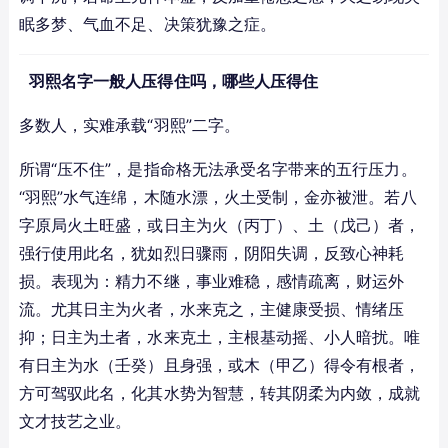
眠多梦、气血不足、决策犹豫之症。
羽熙名字一般人压得住吗，哪些人压得住
多数人，实难承载“羽熙”二字。
所谓“压不住”，是指命格无法承受名字带来的五行压力。
“羽熙”水气连绵，木随水漂，火土受制，金亦被泄。若八
字原局火土旺盛，或日主为火（丙丁）、土（戊己）者，
强行使用此名，犹如烈日骤雨，阴阳失调，反致心神耗
损。表现为：精力不继，事业难稳，感情疏离，财运外
流。尤其日主为火者，水来克之，主健康受损、情绪压
抑；日主为土者，水来克土，主根基动摇、小人暗扰。唯
有日主为水（壬癸）且身强，或木（甲乙）得令有根者，
方可驾驭此名，化其水势为智慧，转其阴柔为内敛，成就
文才技艺之业。