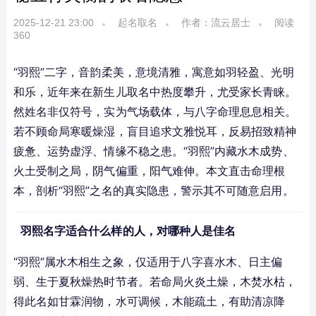
2025-12-21 23:00
起名取名
作者：流云居士
阅读
360
“羽熙”二字，音韵柔美，意境清雅，寓意如羽轻盈、光明
和乐，近年来在新生儿取名中热度攀升，尤受家长青睐。
然姓名非仅符号，实为气场载体，与八字命理息息相关。
若不顾命局寒暖燥湿，盲目追求文雅悦耳，反易招致精神
疲惫、运势虚浮、情缘不稳之患。“羽熙”内藏水木成势、
火土受制之局，阴气偏重，阳气难伸。本文直击命理根
本，剖析“羽熙”之名的真实隐患，警示其不可随意启用。
羽熙名字适合什么样的人，对哪种人是佳名
“羽熙”属水木相生之象，仅适用于八字喜水木、日主偏
弱、生于夏秋燥热时节者。若命局火炎土燥，木焚水枯，
得此名如甘霖润物，水可调候，木能疏土，有助清凉降