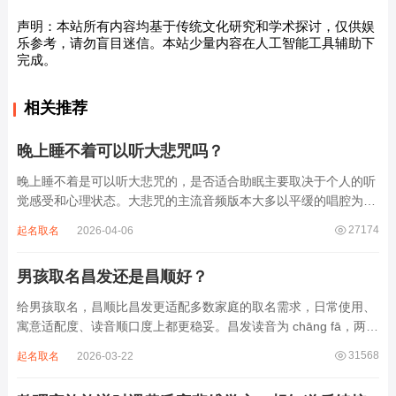
声明：本站所有内容均基于传统文化研究和学术探讨，仅供娱
乐参考，请勿盲目迷信。本站少量内容在人工智能工具辅助下
完成。
相关推荐
晚上睡不着可以听大悲咒吗？
晚上睡不着是可以听大悲咒的，是否适合助眠主要取决于个人的听
觉感受和心理状态。大悲咒的主流音频版本大多以平缓的唱腔为
主，旋律节奏偏慢，没有大幅度的起伏变化，也没有尖锐的音效和
27174
起名取名
2026-04-06
急促的鼓点，这类音频本身具备静心的基础特质。睡前思绪繁杂、
心里焦躁时，轻柔播放大悲咒，能减少大脑胡...
男孩取名昌发还是昌顺好？
给男孩取名，昌顺比昌发更适配多数家庭的取名需求，日常使用、
寓意适配度、读音顺口度上都更稳妥。昌发读音为 chāng fā，两个
字均为阴平声调，连读时没有声调起伏，日常呼喊不够清亮，远距
31568
起名取名
2026-03-22
离叫名字时辨识度不高。昌字本义为兴盛、繁茂，发字核心指向发
财、发迹，两个字组合的核心寓...