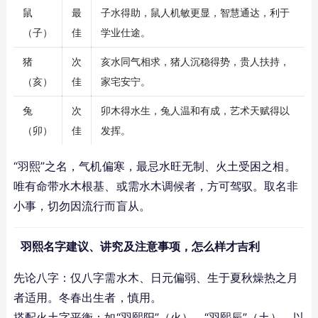
鼠
最
子水得助，鼠人机敏更显，智慧通达，利于
（子）
佳
学业仕途。
猪
次
亥水同气相求，猪人沉稳得势，贵人扶持，
（亥）
佳
家宅安宁。
兔
次
卯木得水生，兔人温和有成，艺术天赋得以
（卯）
佳
发挥。
“羽熙”之名，气机偏寒，最忌水旺无制、火土受困之相。
唯有命带水木根基、或需水木调候者，方可驾驭。取名非
小事，切勿因流行而盲从。
羽熙名字建议、讲究及注意事项，怎么样才吉利
先论八字：仅八字需水木、日元偏弱、生于夏秋燥热之月
者适用。冬春出生者，慎用。
搭配火土字平衡：如“羽熙阳”（火）、“羽熙辰”（土），以