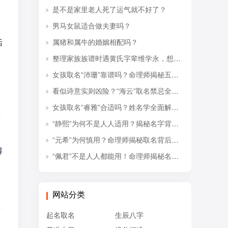
是不是家里老人死了运气就不好了？
男马女鼠适合做夫妻吗？
恬
属猪和属牛的婚姻相配吗？
整理家族族谱时遇黄氏字辈维学永，想知道后续接续的是什么字辈？
女孩取名“沛珊”靠谱吗？命理师揭秘五行隐患与适配命格
看似诗意实则凶险？“海云”取名禁忌全解析
女孩取名“睿雅”合适吗？姓名学全面解读吉凶与禁忌
“静熙”为何不是人人适用？揭秘名字背后的五行失衡与命理隐患
“元希”为何慎用？命理师揭秘取名背后的五行忌讳
得
“佩君”不是人人都能用！命理师揭秘名字背后的五行杀局与取名禁忌
、
网站分类
起名取名
生辰八字