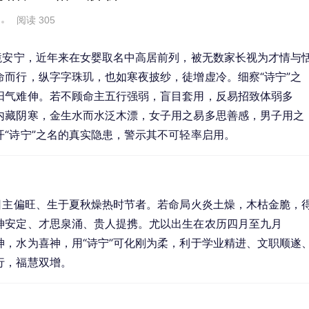
阅读 305
境安宁，近年来在女婴取名中高居前列，被无数家长视为才情与
而行，纵字字珠玑，也如寒夜披纱，徒增虚冷。细察“诗宁”之
阳气难伸。若不顾命主五行强弱，盲目套用，反易招致体弱多
内藏阴寒，金生水而水泛木漂，女子用之易多思善感，男子用之
“诗宁”之名的真实隐患，警示其不可轻率启用。
日主偏旺、生于夏秋燥热时节者。若命局火炎土燥，木枯金脆，
神安定、才思泉涌、贵人提携。尤以出生在农历四月至九月
，水为喜神，用“诗宁”可化刚为柔，利于学业精进、文职顺遂
行，福慧双增。