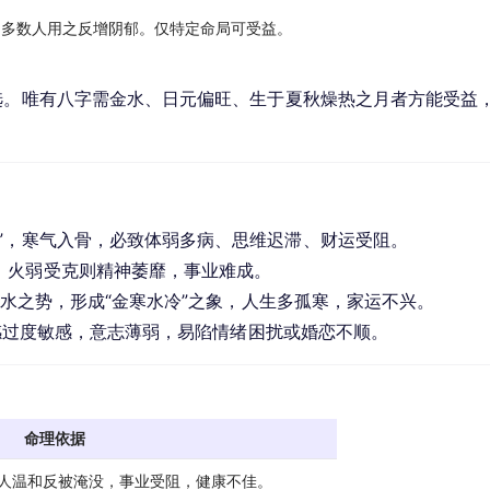
，多数人用之反增阴郁。仅特定命局可受益。
选。唯有八字需金水、日元偏旺、生于夏秋燥热之月者方能受益
宁”，寒气入骨，必致体弱多病、思维迟滞、财运受阻。
，火弱受克则精神萎靡，事业难成。
助金水之势，形成“金寒水冷”之象，人生多孤寒，家运不兴。
感过度敏感，意志薄弱，易陷情绪困扰或婚恋不顺。
命理依据
猪人温和反被淹没，事业受阻，健康不佳。