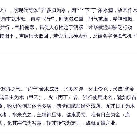
为火），然现代简体“宁”多归为水，因“宀”下“丁”象水滴，故常作
命局本就水旺，再添“诗宁”，则寒湿过重，阳气被遏，精神难振
双阴并行，气机偏寒，易使人心性趋于消极：才华横溢却缺乏行动
”，平声接阳平，声调绵长低回，若命主元神虚弱，反被名字拖拽气机下
行寒湿之气。“诗宁”金水成势，水多木浮，火土受克，形成“寒金
，或日主为木（甲乙）、火（丙丁）者，强行使用此名，犹如弱苗
顿，聪明伶俐却体弱多病，感情细腻却缘分浅薄。尤其日主为木
火者，水来克之，主精神压抑、健康受损。唯有日主为金（庚
名，化其寒气为智慧，转其静气为定力，成就文墨之业。