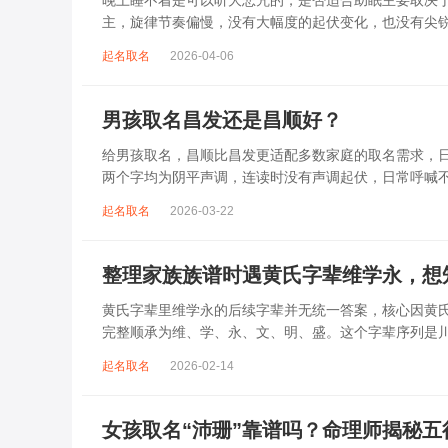
晚上睡不着是可以听大悲咒的，是否适合助眠主要取决
主，旋律节奏偏慢，没有大幅度的起伏变化，也没有尖
杂、心里焦躁时，轻柔播放大悲咒，能减少大脑胡...
起名取名
2026-04-06
男孩取名昌发还是昌顺好？
给男孩取名，昌顺比昌发更适配多数家庭的取名需求，日常
两个字均为阴平声调，连读时没有声调起伏，日常呼喊
指向发财、发迹，两个字组合的核心寓...
起名取名
2026-03-22
整理家族族谱时遇黄氏字辈维学永，想
黄氏字辈里维学永的后续字辈并无统一答案，核心因黄
完整顺承为维、学、永、文、明、盛。这个字辈序列是
到，后续还跟着纲、常、任、本、初，再往后是...
起名取名
2026-02-14
女孩取名“沛珊”靠谱吗？命理师揭秘