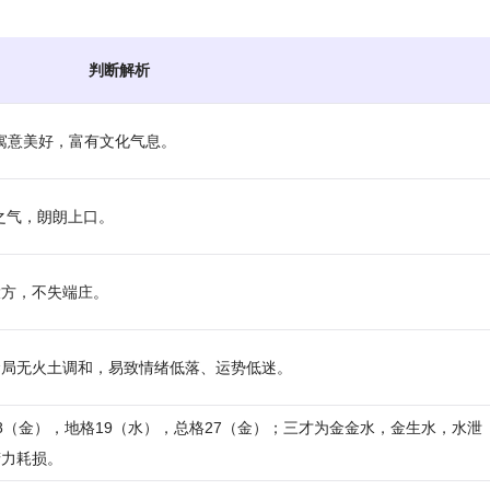
判断解析
，寓意美好，富有文化气息。
书卷之气，朗朗上口。
大方，不失端庄。
命局无火土调和，易致情绪低落、运势低迷。
格18（金），地格19（水），总格27（金）；三才为金金水，金生水，水泄
精力耗损。