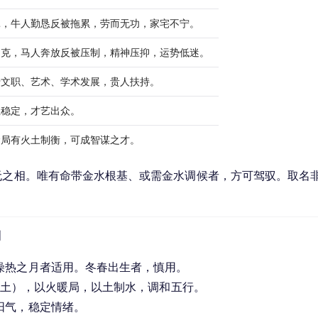
耗，牛人勤恳反被拖累，劳而无功，家宅不宁。
围克，马人奔放反被压制，精神压抑，运势低迷。
于文职、艺术、学术发展，贵人扶持。
业稳定，才艺出众。
命局有火土制衡，可成智谋之才。
无之相。唯有命带金水根基、或需金水调候者，方可驾驭。取名
利
燥热之月者适用。冬春出生者，慎用。
”（土），以火暖局，以土制水，调和五行。
阳气，稳定情绪。