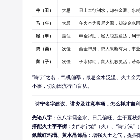
牛（丑）
大忌
丑土本欲制水，却被金泄、水
马（午）
大忌
午火本为暖局之源，却被金水
猴（申）
最佳
申金得助，猴人聪慧通达，利
鸡（酉）
次佳
酉金帮身，鸡人果断有为，事
鼠（子）
次佳
子水得助，鼠人机敏灵活，若
“诗宁”之名，气机偏寒，最忌金水泛滥、火土全
小事，切勿因流行而盲从。
诗宁名字建议、讲究及注意事项，怎么样才吉
先论八字
：仅八字需金水、日元偏旺、生于夏秋
搭配火土字平衡
：如“诗宁煊”（火）、“诗宁岚
佩戴红玛瑙、黄水晶饰品
：增强火土之气，提振