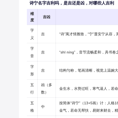
诗宁名字吉利吗，是吉还是凶，对哪些人吉利
维
吉凶
度
字
吉
“诗”寓才情雅致，“宁”显安宁从容
义
字
吉
“shī níng”，音节流畅柔和，具
音
字
吉
结构匀称，笔画清晰，视觉上温婉
形
五
凶（多
金生水，水势过旺，寒气逼人，若
行
数）
五
按简体“诗宁”（13+5画）计：人
中
格
金气，若命无帮扶，易财来财去，