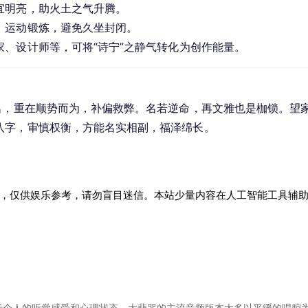
宜明亮，助火土之气升腾。
、运动锻炼，避免久坐封闭。
家、设计师等，可将“诗宁”之静气转化为创作能量。
名，重在顺势而为，补偏救弊。名若逆命，再文雅也是枷锁。望
八字，审慎权衡，方能名实相副，福泽绵长。
，仅供娱乐参考，请勿盲目迷信。本站少量内容在人工智能工具辅