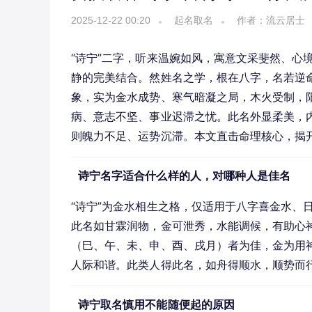
2025-12-22 00:20
起名取名
作者：流云居士
“诗宁”二字，听来温婉如风，寓意文采斐然、心
静的完美结合。然姓名之学，根在八字，名若逆命
象，实为金水成势、寒气暗凝之局，木火受制，
病、意志不坚、事业迟滞之忧。此名外显柔美，
则魄力不足、运势沉滞。本文直击命理核心，揭开
诗宁名字适合什么样的人，对哪种人是佳名
“诗宁”为金水相生之格，仅适用于八字喜金水、
此名如甘霖润物，金可泄秀，水能调候，有助心
（巳、午、未、申、酉、戌月）者为佳，金为用神
人际和谐。此类人得此名，如舟得顺水，顺势而
诗宁取名慎用不能随便起的原因