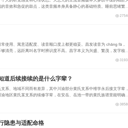
于个人的听觉感受和心理状态。大悲咒的主流音频版本大多以平缓的唱腔
锐的音效和急促的鼓点，这类音频本身具备静心的基础特质。睡前思绪繁
2754
使用、寓意适配度、读音顺口度上都更稳妥。昌发读音为 chāng fā，
不够清亮，远距离叫名字时辨识度不高。昌字本义为兴盛、繁茂，发字核
3193
知道后续接续的是什么字辈？
氏支系、地域不同而有差异，其中川渝部分黄氏支系中维学永后接文字辈
川渝地区黄氏某支系的续修字辈，在安岳、岳池一带的黄氏族谱里能明确
3858
五行隐患与适配命格