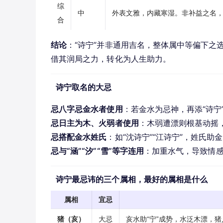
综
中
外表文雅，内藏寒湿。非补益之名
合
结论
：“诗宁”并非通用吉名，整体属中等偏下之
借其润局之力，转化为人生助力。
诗宁取名的大忌
忌八字忌金水者使用
：若金水为忌神，再添“诗
忌日主为木、火弱者使用
：木弱遭漂则根基动摇
忌搭配金水姓氏
：如“沈诗宁”“江诗宁”，姓氏
忌与“涵”“汐”“雪”等字连用
：加重水气，导致情
诗宁最忌讳的三个属相，最好的属相是什么
属相
宜忌
猪（亥）
大忌
亥水助“宁”成势，水泛木漂，