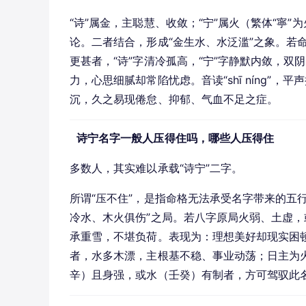
“诗”属金，主聪慧、收敛；“宁”属火（繁体“寧”
论。二者结合，形成“金生水、水泛滥”之象。若
更甚者，“诗”字清冷孤高，“宁”字静默内敛，
力，心思细腻却常陷忧虑。音读“shī níng
沉，久之易现倦怠、抑郁、气血不足之症。
诗宁名字一般人压得住吗，哪些人压得住
多数人，其实难以承载“诗宁”二字。
所谓“压不住”，是指命格无法承受名字带来的五
冷水、木火俱伤”之局。若八字原局火弱、土虚
承重雪，不堪负荷。表现为：理想美好却现实困
者，水多木漂，主根基不稳、事业动荡；日主为
辛）且身强，或水（壬癸）有制者，方可驾驭此