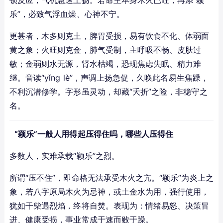
锁反应，气机急速上扬。若命主本身木火已旺，再添“颖
乐”，必致气浮血燥、心神不宁。
更甚者，木多则克土，脾胃受损，易有饮食不化、体弱面
黄之象；火旺则克金，肺气受制，主呼吸不畅、皮肤过
敏；金弱则水无源，肾水枯竭，恐现焦虑失眠、精力难
继。音读“yǐng lè”，声调上扬急促，久唤此名易生焦躁，
不利沉潜修学。字形虽灵动，却藏“夭折”之险，非稳守之
名。
“颖乐”一般人用得起压得住吗，哪些人压得住
多数人，实难承载“颖乐”之烈。
所谓“压不住”，即命格无法承受木火之亢。“颖乐”为炎上之
象，若八字原局木火为忌神，或土金水为用，强行使用，
犹如干柴遇烈焰，终将自焚。表现为：情绪易怒、决策冒
进、健康受损，事业常成于速而败于躁。