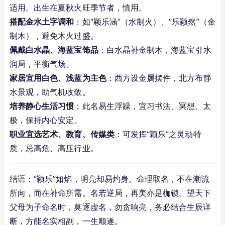
适用。出生在夏秋火旺季节者，慎用。
搭配金水土字调和
：如“颖乐涵”（水制火）、“乐颖然”（金
制木），避免木火过盛。
佩戴白水晶、海蓝宝饰品
：白水晶补金制木，海蓝宝引水
润局，平衡气场。
家居宜用白色、浅蓝为主色
：西方设金属摆件，北方布静
水景观，助气机收敛。
培养静心生活习惯
：此名易生浮躁，宜习书法、冥想、太
极，保持内心安定。
职业宜选艺术、教育、传媒类
：可发挥“颖乐”之灵动特
质，忌高危、高压行业。
结语：“颖乐”如焰，明亮却易灼身。命理取名，不在潮流
所向，而在补命所需。名若逆局，再美亦是枷锁。望天下
父母为子命名时，莫逐虚名，勿贪响亮，务必结合生辰详
断，方能名实相副，一生顺遂。