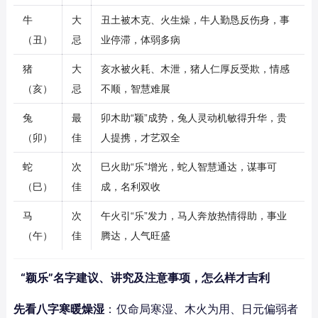
牛
大
丑土被木克、火生燥，牛人勤恳反伤身，事
（丑）
忌
业停滞，体弱多病
猪
大
亥水被火耗、木泄，猪人仁厚反受欺，情感
（亥）
忌
不顺，智慧难展
兔
最
卯木助“颖”成势，兔人灵动机敏得升华，贵
（卯）
佳
人提携，才艺双全
蛇
次
巳火助“乐”增光，蛇人智慧通达，谋事可
（巳）
佳
成，名利双收
马
次
午火引“乐”发力，马人奔放热情得助，事业
（午）
佳
腾达，人气旺盛
“颖乐”名字建议、讲究及注意事项，怎么样才吉利
先看八字寒暖燥湿
：仅命局寒湿、木火为用、日元偏弱者