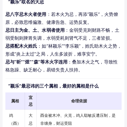
“颖乐”取名的大忌
忌八字忌木火者使用
：若木火为忌，再添“颖乐”，火势燎
原，必致思维偏激、健康告急、运势反复。
忌日主为金、土、水弱者使用
：金弱受克则财路不畅，土
弱受制则脾胃失调，水弱受耗则肾气不足，三者皆损。
忌搭配木火姓氏
：如“林颖乐”“李乐颖”，姓氏助木火之势，
形成“炎上太过”之局，人生多波折，难享安宁。
忌与“昕”“煜”“森”等木火字连用
：叠加木火之气，导致性
格急躁、缺乏耐心，易错失贵人扶持。
“颖乐”最忌讳的三个属相，最好的属相是什么
宜
属相
命理依据
忌
鸡
大
酉金被木冲、火克，鸡人聪敏反遭压制，是
（酉）
忌
非缠身，财运受阻