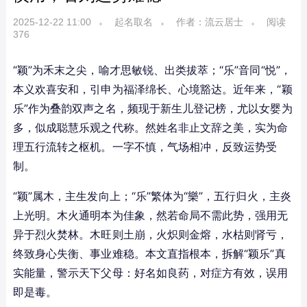
2025-12-22 11:00
起名取名
作者：流云居士
阅读
376
“颖”为禾末之尖，喻才思敏锐、出类拔萃；“乐”音同“悦”，
本义欢喜安和，引申为福泽绵长、心境豁达。近年来，“颖
乐”作为叠韵双声之名，频现于新生儿登记榜，尤以女婴为
多，似成聪慧乐观之代称。然姓名非止文辞之美，实为命
理五行流转之枢机。一字不慎，气场相冲，反致运势受
制。
“颖”属木，主生发向上；“乐”繁体为“樂”，五行归火，主炎
上光明。木火通明本为佳象，然若命局不需此势，强用无
异于烈火焚林。木旺则土崩，火炽则金熔，水枯则肾亏，
终致身心失衡、事业难稳。本文直指根本，拆解“颖乐”真
实能量，警示天下父母：好名如良药，对症方有效，误用
即是毒。