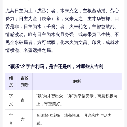
尤其日主为土（戊己）者，木来克之，主根基动摇、劳心
费力；日主为金（庚辛）者，火来克之，主才华被抑、口
舌是非；日主为水（壬癸）者，火来耗之，主智慧散乱、
情感波动。唯有日主为木火且身强，或命带寅巳生扶、不
见金水破局者，方可驾驭，化木火为文昌、印绶，成就才
情横溢、名望远播之局。
“颖乐”名字吉利吗，是吉还是凶，对哪些人吉利
维
吉凶
解析
度
判断
字
“颖”为才智出众，“乐”为幸福安康，寓意积极向
吉
义
上，寄望美好。
字
音调起伏流畅，清亮悦耳，具亲和力与活力
吉
音
感。