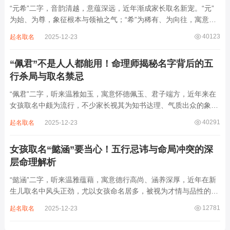
“元希”二字，音韵清越，意蕴深远，近年渐成家长取名新宠。“元”
为始、为尊，象征根本与领袖之气；“希”为稀有、为向往，寓意卓
尔不群、心怀大志。组合而成，“元希”似有天纵之才、贵不可言之
40123
起名取名
2025-12-23
象。然姓名非止文雅，实为命理气场之枢纽。一字之选，关乎运途
起伏。“元”属木，“希”藏水火...
“佩君”不是人人都能用！命理师揭秘名字背后的五
行杀局与取名禁忌
“佩君”二字，听来温雅如玉，寓意怀德佩玉、君子端方，近年来在
女孩取名中颇为流行，不少家长视其为知书达理、气质出众的象
征。然姓名之学，根在八字，名若逆势而行，再文雅也成负累。细
40291
起名取名
2025-12-23
察“佩君”之象，实藏金气过旺、木土受制之局，若不顾命主五行强
弱，盲目套用，反易招致体弱多病、意志...
女孩取名“懿涵”要当心！五行忌讳与命局冲突的深
层命理解析
“懿涵”二字，听来温雅蕴藉，寓意德行高尚、涵养深厚，近年在新
生儿取名中风头正劲，尤以女孩命名居多，被视为才情与品性的完
美结合。然姓名之学，根在命局，名若逆势而行，纵然字字珠玑，
12781
起名取名
2025-12-23
也如逆水行舟，徒增心力。细察“懿涵”之象，实藏水势泛滥、土崩
金沉之患，若不顾八字根基，贸然启用...