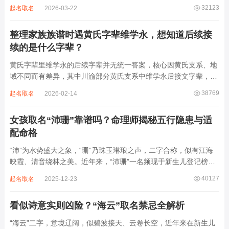
字均为阴平声调，连读时没有声调起伏，日常呼喊不够清亮，远距
32123
起名取名
2026-03-22
离叫名字时辨识度不高。昌字本义为兴盛、繁茂，发字核心指向发
财、发迹，两个字组合的核心寓...
整理家族族谱时遇黄氏字辈维学永，想知道后续接
续的是什么字辈？
黄氏字辈里维学永的后续字辈并无统一答案，核心因黄氏支系、地
域不同而有差异，其中川渝部分黄氏支系中维学永后接文字辈，完
整顺承为维、学、永、文、明、盛。这个字辈序列是川渝地区黄氏
38769
起名取名
2026-02-14
某支系的续修字辈，在安岳、岳池一带的黄氏族谱里能明确查到，
后续还跟着纲、常、任、本、初，再往后是...
女孩取名“沛珊”靠谱吗？命理师揭秘五行隐患与适
配命格
“沛”为水势盛大之象，“珊”乃珠玉琳琅之声，二字合称，似有江海
映霞、清音绕林之美。近年来，“沛珊”一名频现于新生儿登记榜
上，尤以女婴为多，取其灵动温润、才情出众之意。然姓名非止文
40127
起名取名
2025-12-23
雅符号，实为命理五行流转之枢纽。一字之选，关乎气场平衡。沛
属水，珊属金，金生水则势愈旺。若命...
看似诗意实则凶险？“海云”取名禁忌全解析
“海云”二字，意境辽阔，似碧波接天、云卷长空，近年来在新生儿