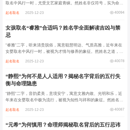
取名中风行一时，尤受文艺家庭青睐。然姓名非仅符号，实为命局
之延伸。若不顾八字寒暖燥湿，妄用“海云”，反成拖累。此名水势
40094
起名取名
2025-12-23
滔天，木浮无根，阴气过重，易致意志不坚、事业漂泊、健康受
损。男子用之多情志难定，女子用之则婚...
女孩取名“睿雅”合适吗？姓名学全面解读吉凶与禁
忌
“睿雅”二字，听来清贵脱俗，寓意聪慧明达、气质高雅，近年来在
女婴取名中风行一时，被视为才情与修养的象征。然姓名之道，贵
在因命施名，名若与八字相悖，纵然字字珠玑，也如履冰负薪，徒
40078
起名取名
2025-12-23
增心力。细察“睿雅”之局，实藏金水成势、火土受制之患，若不顾
命主根基，贸然启用，反易招来体弱多...
“静熙”为何不是人人适用？揭秘名字背后的五行失
衡与命理隐患
“静熙”二字，音韵柔美，意境安宁，寓意文雅内敛、光明和乐，近
年来在女婴取名中极为流行，被视为知性与祥和的象征。然姓名命
理讲究因人而异，名若不合命局，再温婉也成负担。细究“静熙”之
40087
起名取名
2025-12-23
象，实藏金水偏寒、火气受制之弊，若不顾八字强弱，盲目套用，
反易引发体弱多病、意志不坚、事业难...
“元希”为何慎用？命理师揭秘取名背后的五行忌讳