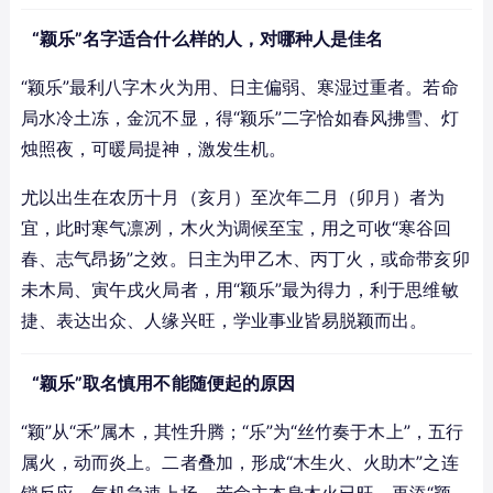
“颖乐”名字适合什么样的人，对哪种人是佳名
“颖乐”最利八字木火为用、日主偏弱、寒湿过重者。若命
局水冷土冻，金沉不显，得“颖乐”二字恰如春风拂雪、灯
烛照夜，可暖局提神，激发生机。
尤以出生在农历十月（亥月）至次年二月（卯月）者为
宜，此时寒气凛冽，木火为调候至宝，用之可收“寒谷回
春、志气昂扬”之效。日主为甲乙木、丙丁火，或命带亥卯
未木局、寅午戌火局者，用“颖乐”最为得力，利于思维敏
捷、表达出众、人缘兴旺，学业事业皆易脱颖而出。
“颖乐”取名慎用不能随便起的原因
“颖”从“禾”属木，其性升腾；“乐”为“丝竹奏于木上”，五行
属火，动而炎上。二者叠加，形成“木生火、火助木”之连