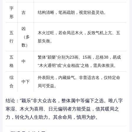
字
吉
结构清晰，笔画疏朗，视觉轻盈灵动。
形
凶
五
木火过旺，若命局忌木火，反致气机上亢、五
（多
行
脏失衡。
数）
五
繁体“穎樂”分别为23画、15画，总格38，易成
中
格
“木火通明”或“火金相战”之格，需具体推演。
综
外表阳光，内藏燥气。非普适吉名，仅特定命
中下
合
局可受益。
结论：“颖乐”非大众吉名，整体属中等偏下之选。唯八字
寒湿、木火为喜用、日元偏弱者方能受益，借其暖局之
力，转化为人生助力。其余命局，慎用为妙。