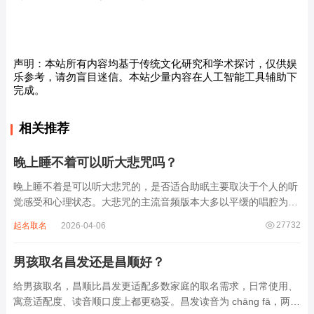
声明：本站所有内容均基于传统文化研究和学术探讨，仅供娱
乐参考，请勿盲目迷信。本站少量内容在人工智能工具辅助下
完成。
相关推荐
晚上睡不着可以听大悲咒吗？
晚上睡不着是可以听大悲咒的，是否适合助眠主要取决于个人的听
觉感受和心理状态。大悲咒的主流音频版本大多以平缓的唱腔为
主，旋律节奏偏慢，没有大幅度的起伏变化，也没有尖锐的音效和
27732
起名取名
2026-04-06
急促的鼓点，这类音频本身具备静心的基础特质。睡前思绪繁杂、
心里焦躁时，轻柔播放大悲咒，能减少大脑胡...
男孩取名昌发还是昌顺好？
给男孩取名，昌顺比昌发更适配多数家庭的取名需求，日常使用、
寓意适配度、读音顺口度上都更稳妥。昌发读音为 chāng fā，两个