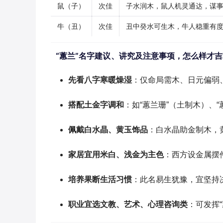
鼠（子）
次佳
子水润木，鼠人机灵通达，谋
牛（丑）
次佳
丑中癸水可生木，牛人稳重有
“蕙兰”名字建议、讲究及注意事项，怎么样才
先看八字寒暖燥湿
：仅命局需木、日元偏弱
搭配土金字调和
：如“蕙兰珊”（土制木）、
佩戴白水晶、黄玉饰品
：白水晶助金制木，
家居宜用米白、浅金为主色
：西方设金属摆
培养果断生活习惯
：此名易生犹豫，宜坚持
职业宜选文教、艺术、心理咨询类
：可发挥