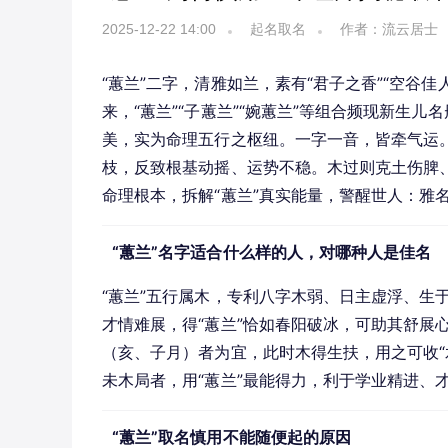
2025-12-22 14:00
起名取名
作者：流云居士
“蕙兰”二字，清雅如兰，素有“君子之香”“空谷
来，“蕙兰”“子蕙兰”“婉蕙兰”等组合频现新生
美，实为命理五行之枢纽。一字一音，皆牵气运。
枝，反致根基动摇、运势不稳。木过则克土伤脾
命理根本，拆解“蕙兰”真实能量，警醒世人：雅
“蕙兰”名字适合什么样的人，对哪种人是佳名
“蕙兰”五行属木，专利八字木弱、日主虚浮、生
才情难展，得“蕙兰”恰如春阳破冰，可助其舒展
（亥、子月）者为宜，此时木得生扶，用之可收“
未木局者，用“蕙兰”最能得力，利于学业精进、
“蕙兰”取名慎用不能随便起的原因