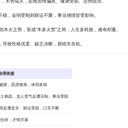
兰”，木势成灾，必致思维偏执、健康受损、运势阻滞。
不稳，金弱受制则财运不聚，事业感情皆受影响。
姓氏助木火之势，形成“木多火焚”之局，人生多耗散，难有积蓄。
，导致性格优柔、缺乏决断，易错失良机。
命理依据
反被困，思虑缠身，体弱多病
木土相战，龙人贵气反遭压制，事业受阻
精明反遭是非，财运受损，口舌不断
人扶持，才情尽展