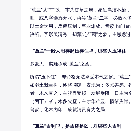
“蕙兰”从“艹”头，本为香草之属，象征高洁不
旺，或八字燥热无水，再添“蕙兰”二字，必致木
以土金为用，反遭压制，事业难成。音读“huì 
决断。字形虽清秀，却藏“心”“阑”之象，主思虑
“蕙兰”一般人用得起压得住吗，哪些人压得住
多数人，实难承载“蕙兰”之柔。
所谓“压不住”，即命格无法承受木气之盛。“蕙
如弱土栽巨树，终将倾覆。表现为：多愁善感、
者，木来克之，主脾胃受损、发展受阻；日主为
（丙丁）者，木多火窒，主才华难显、情绪焦躁
驾驭，化木为印，成就清贵有为之局。
“蕙兰”吉利吗，是吉还是凶，对哪些人吉利