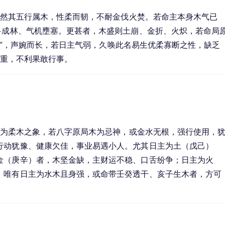
染，然其五行属木，性柔而韧，不耐金伐火焚。若命主本身木气已
多成林、气机壅塞。更甚者，木盛则土崩、金折、火炽，若命局
lán”，声婉而长，若日主气弱，久唤此名易生优柔寡断之性，缺乏
过重，不利果敢行事。
兰”为柔木之象，若八字原局木为忌神，或金水无根，强行使用，
行动犹豫、健康欠佳，事业易遇小人。尤其日主为土（戊己）
金（庚辛）者，木坚金缺，主财运不稳、口舌纷争；日主为火
。唯有日主为水木且身强，或命带壬癸透干、亥子生木者，方可