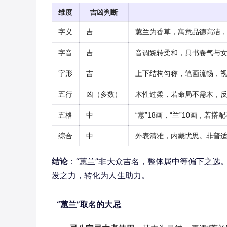
维度
吉凶判断
字义
吉
蕙兰为香草，寓意品德高洁
字音
吉
音调婉转柔和，具书卷气与
字形
吉
上下结构匀称，笔画流畅，
五行
凶（多数）
木性过柔，若命局不需木，
五格
中
“蕙”18画，“兰”10画，
综合
中
外表清雅，内藏忧思。非普
结论
：“蕙兰”非大众吉名，整体属中等偏下之选
发之力，转化为人生助力。
“蕙兰”取名的大忌