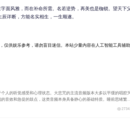
在字面风雅，而在补命所需。名若逆势，再美也是枷锁。望天下
生辰详断，方能名实相生，一生顺遂。
，仅供娱乐参考，请勿盲目迷信。本站少量内容在人工智能工具辅
于个人的听觉感受和心理状态。大悲咒的主流音频版本大多以平缓的唱腔
锐的音效和急促的鼓点，这类音频本身具备静心的基础特质。睡前思绪繁
2734