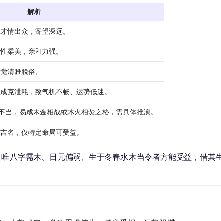
解析
，才情出众，寄望深远。
女性柔美，亲和力强。
视觉清雅脱俗。
反成克泄耗，致气机不畅、运势低迷。
若搭配不当，易成木金相战或木火相焚之格，需具体推演。
适吉名，仅特定命局可受益。
。唯八字需木、日元偏弱、生于冬春水木当令者方能受益，借其