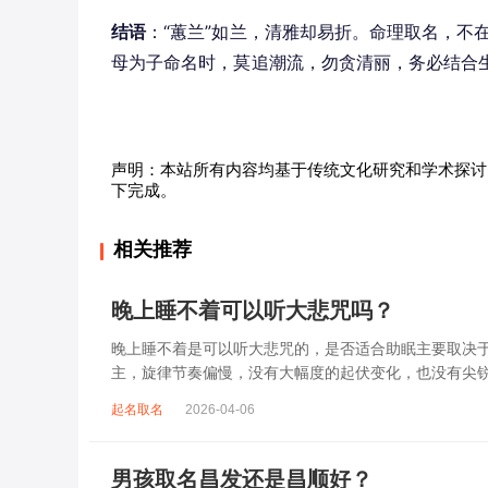
结语
：“蕙兰”如兰，清雅却易折。命理取名，不
母为子命名时，莫追潮流，勿贪清丽，务必结合
声明：本站所有内容均基于传统文化研究和学术探讨
下完成。
相关推荐
晚上睡不着可以听大悲咒吗？
晚上睡不着是可以听大悲咒的，是否适合助眠主要取决
主，旋律节奏偏慢，没有大幅度的起伏变化，也没有尖
杂、心里焦躁时，轻柔播放大悲咒，能减少大脑胡...
起名取名
2026-04-06
男孩取名昌发还是昌顺好？