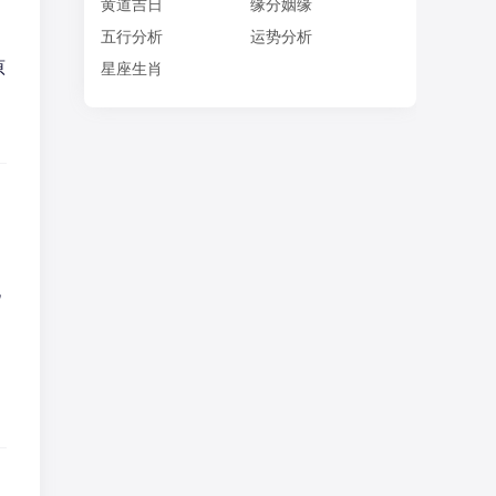
黄道吉日
缘分姻缘
五行分析
运势分析
原
星座生肖
犹