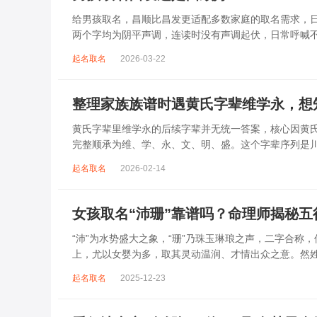
给男孩取名，昌顺比昌发更适配多数家庭的取名需求，日常
两个字均为阴平声调，连读时没有声调起伏，日常呼喊
指向发财、发迹，两个字组合的核心寓...
起名取名
2026-03-22
整理家族族谱时遇黄氏字辈维学永，想
黄氏字辈里维学永的后续字辈并无统一答案，核心因黄
完整顺承为维、学、永、文、明、盛。这个字辈序列是
到，后续还跟着纲、常、任、本、初，再往后是...
起名取名
2026-02-14
女孩取名“沛珊”靠谱吗？命理师揭秘
“沛”为水势盛大之象，“珊”乃珠玉琳琅之声，二字合称
上，尤以女婴为多，取其灵动温润、才情出众之意。然
沛属水，珊属金，金生水则势愈旺。若命...
起名取名
2025-12-23