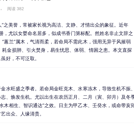
阅读 382
佳人”之美誉，常被家长视为高洁、文静、才情出众的象征。近年
儿名册，尤以女婴命名居多，似成书香门第标配。然姓名非止文辞之
“蕙兰”属木，气清而柔，若命局不需此木，强用无异于风摧弱
、耗金损肺、引火焚身，易生忧思、体弱、情困之患。本文直探
名虽好，不可泛取。
于金水旺盛之季者。若命局金旺克木、水寒冻木，导致生机不振
心志、焕发生机。尤以出生在农历正月、二月（寅、卯月）及冬
水木相生、智识通达”之效。日主为甲乙木、壬癸水，或命带亥
才艺出众、人缘清贵。