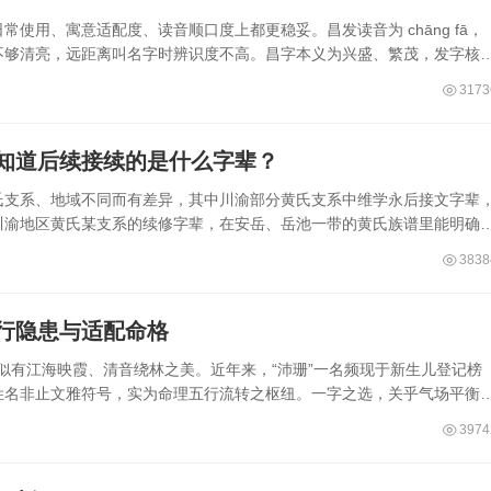
使用、寓意适配度、读音顺口度上都更稳妥。昌发读音为 chāng fā，
不够清亮，远距离叫名字时辨识度不高。昌字本义为兴盛、繁茂，发字核
3173
知道后续接续的是什么字辈？
氏支系、地域不同而有差异，其中川渝部分黄氏支系中维学永后接文字辈
川渝地区黄氏某支系的续修字辈，在安岳、岳池一带的黄氏族谱里能明确
3838
五行隐患与适配命格
，似有江海映霞、清音绕林之美。近年来，“沛珊”一名频现于新生儿登记榜
姓名非止文雅符号，实为命理五行流转之枢纽。一字之选，关乎气场平衡
3974