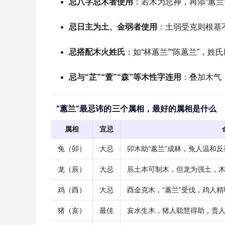
忌八字忌木者使用
：若木为忌神，再添“蕙
忌日主为土、金弱者使用
：土弱受克则根基
忌搭配木火姓氏
：如“林蕙兰”“陈蕙兰”，
忌与“芷”“萱”“森”等木性字连用
：叠加木气
“蕙兰”最忌讳的三个属相，最好的属相是什么
属相
宜忌
兔（卯）
大忌
卯木助“蕙兰”成林，兔人温和
龙（辰）
大忌
辰土本可制木，但龙为强土，
鸡（酉）
大忌
酉金克木，“蕙兰”受伐，鸡人
猪（亥）
最佳
亥水生木，猪人聪慧得助，贵