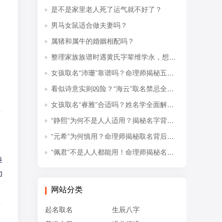
是不是家里老人死了运气就不好了？
男马女鼠适合做夫妻吗？
属猪和属牛的婚姻相配吗？
整理家族族谱时遇黄氏字辈维学永，想知道后续接续的是什么字辈？
女孩取名“沛珊”靠谱吗？命理师揭秘五行隐患与适配命格
看似诗意实则凶险？“海云”取名禁忌全解析
女孩取名“睿雅”合适吗？姓名学全面解读吉凶与禁忌
“静熙”为何不是人人适用？揭秘名字背后的五行失衡与命理隐患
“元希”为何慎用？命理师揭秘取名背后的五行忌讳
、
“佩君”不是人人都能用！命理师揭秘名字背后的五行杀局与取名禁忌
季
卯
网站分类
起名取名
生辰八字