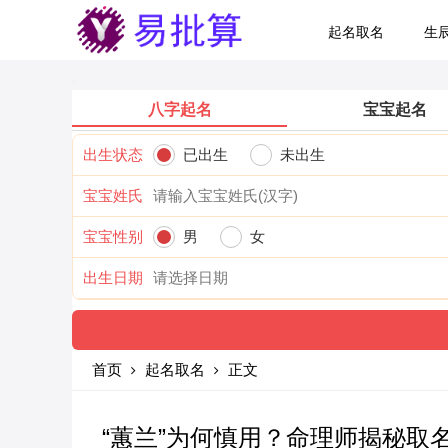
起名取名
生
八字起名
宝宝起名
出生状态
已出生
未出生
宝宝姓氏
宝宝性别
男
女
出生日期
首页
起名取名
正文
“蕙兰”为何慎用？命理师揭秘取