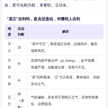
命，更可化刚为权，掌要职、立功名。
“居正”吉利吗，是吉还是凶，对哪些人吉利
维
吉凶
解析
度
判断
字
“居中守正”，寓意端正自律，品德高尚，极具
吉
义
儒家风范。
字
音调为阴平接去声（jū zhèng），起平落重，
中
音
有威严感，但略显生硬，亲和力不足。
字
“居”结构紧凑，“正”方正刚直，整体端庄，但缺
中
形
灵动之气。
凶
五
气机偏燥，若命局不需刚正之气，反致性格僵
（多
行
化、运势阻滞。
数）