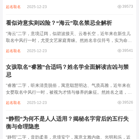
上，尤以女婴为多，取其灵动温润、才情出众之意。然姓名非止文
39573
起名取名
2025-12-23
雅符号，实为命理五行流转之枢纽。一字之选，关乎气场平衡。沛
属水，珊属金，金生水则势愈旺。若命...
看似诗意实则凶险？“海云”取名禁忌全解析
“海云”二字，意境辽阔，似碧波接天、云卷长空，近年来在新生儿
取名中风行一时，尤受文艺家庭青睐。然姓名非仅符号，实为命局
之延伸。若不顾八字寒暖燥湿，妄用“海云”，反成拖累。此名水势
39541
起名取名
2025-12-23
滔天，木浮无根，阴气过重，易致意志不坚、事业漂泊、健康受
损。男子用之多情志难定，女子用之则婚...
女孩取名“睿雅”合适吗？姓名学全面解读吉凶与禁
忌
“睿雅”二字，听来清贵脱俗，寓意聪慧明达、气质高雅，近年来在
女婴取名中风行一时，被视为才情与修养的象征。然姓名之道，贵
在因命施名，名若与八字相悖，纵然字字珠玑，也如履冰负薪，徒
39526
起名取名
2025-12-23
增心力。细察“睿雅”之局，实藏金水成势、火土受制之患，若不顾
命主根基，贸然启用，反易招来体弱多...
“静熙”为何不是人人适用？揭秘名字背后的五行失
衡与命理隐患
“静熙”二字，音韵柔美，意境安宁，寓意文雅内敛、光明和乐，近