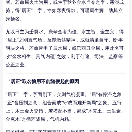
者。若命局火土为用，或生于秋冬金水当令之季，寒湿成
势，得“居正”二字，恰如寒夜得烛，可暖局生辉，助其立
身扬名。
尤以日主为壬癸水、庚辛金者为佳。水主智，金主义，得
“居正”之刚直气场，反能激荡精神，成就清廉自守、断事
明决之格。若命带申子辰水局，或巳酉丑金局，用此名可
收“金水相生、贵气内蕴”之效，利于仕途、司法、监察等
公正之业。
“居正”取名慎用不能随便起的原因
“居正”二字，字面刚正，实则气机凝重。“居”有停滞之象，
“正”含压制之意，组合而成“守成而难开新局”之象。五行
上，木土金火交错，若搭配不当，易成“木克土、土生金、
金克木”之循环战局，气机内耗。