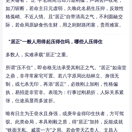
更关键者，“正”字笔画简洁却力道刚猛，声调去声收尾，
如刀斩断，若命主日元虚弱，久唤此名易生压抑，反致性
格孤峭、不近人情。且“居正”自带清高之气，不利圆融交
际，若命局原缺食伤生财，用之则财路闭塞，贵而难富。
“居正”一般人用得起压得住吗，哪些人压得住
多数人，实难承载“居正”之重。
所谓“压不住”，即命格无法承受其刚正之气。“居正”如庙堂
之鼎，非寻常家宅可置。若八字原局比劫林立、身强无
制，或七杀无印，再添“居正”，必致刚上加刚，性格偏
执，易招是非官非。表现为：行事过刚易折，人际关系紧
张，仕途虽显而多波折。
唯有日主为壬癸水且身强，或庚辛金得印生扶者，方可驾
驭。此类命局，本具刚毅之质，得“居正”加持，反能成就
“铁面无私、威震一方”之局。若命带天乙贵人、文昌入