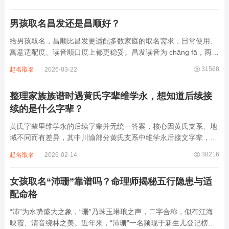
急促的鼓点，这类音频本身具备静心的基础特质。睡前思绪繁杂、
心里焦躁时，轻柔播放大悲咒，能减少大脑胡...
男孩取名昌发还是昌顺好？
给男孩取名，昌顺比昌发更适配多数家庭的取名需求，日常使用、
寓意适配度、读音顺口度上都更稳妥。昌发读音为 chāng fā，两个
字均为阴平声调，连读时没有声调起伏，日常呼喊不够清亮，远距
31568
起名取名
2026-03-22
离叫名字时辨识度不高。昌字本义为兴盛、繁茂，发字核心指向发
财、发迹，两个字组合的核心寓...
整理家族族谱时遇黄氏字辈维学永，想知道后续接
续的是什么字辈？
黄氏字辈里维学永的后续字辈并无统一答案，核心因黄氏支系、地
域不同而有差异，其中川渝部分黄氏支系中维学永后接文字辈，完
整顺承为维、学、永、文、明、盛。这个字辈序列是川渝地区黄氏
38216
起名取名
2026-02-14
某支系的续修字辈，在安岳、岳池一带的黄氏族谱里能明确查到，
后续还跟着纲、常、任、本、初，再往后是...
女孩取名“沛珊”靠谱吗？命理师揭秘五行隐患与适
配命格
“沛”为水势盛大之象，“珊”乃珠玉琳琅之声，二字合称，似有江海
映霞、清音绕林之美。近年来，“沛珊”一名频现于新生儿登记榜