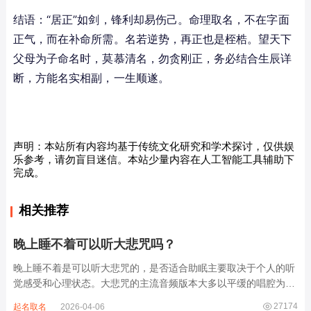
结语：“居正”如剑，锋利却易伤己。命理取名，不在字面
正气，而在补命所需。名若逆势，再正也是桎梏。望天下
父母为子命名时，莫慕清名，勿贪刚正，务必结合生辰详
断，方能名实相副，一生顺遂。
声明：本站所有内容均基于传统文化研究和学术探讨，仅供娱
乐参考，请勿盲目迷信。本站少量内容在人工智能工具辅助下
完成。
相关推荐
晚上睡不着可以听大悲咒吗？
晚上睡不着是可以听大悲咒的，是否适合助眠主要取决于个人的听
觉感受和心理状态。大悲咒的主流音频版本大多以平缓的唱腔为
主，旋律节奏偏慢，没有大幅度的起伏变化，也没有尖锐的音效和
27174
起名取名
2026-04-06