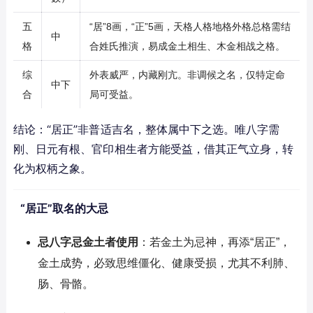
五
“居”8画，“正”5画，天格人格地格外格总格需结
中
格
合姓氏推演，易成金土相生、木金相战之格。
综
外表威严，内藏刚亢。非调候之名，仅特定命
中下
合
局可受益。
结论：“居正”非普适吉名，整体属中下之选。唯八字需
刚、日元有根、官印相生者方能受益，借其正气立身，转
化为权柄之象。
“居正”取名的大忌
忌八字忌金土者使用
：若金土为忌神，再添“居正”，
金土成势，必致思维僵化、健康受损，尤其不利肺、
肠、骨骼。