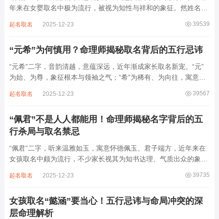
年来在女婴取名中极为流行，被视为知性与祥和的象征。然姓名命
理讲究因人而异，名若不合命局，再温婉也成负担。细究“静熙”之
39539
起名取名
2025-12-23
象，实藏金水偏寒、火气受制之弊，若不顾八字强弱，盲目套用，
反易引发体弱多病、意志不坚、事业难...
“元希”为何慎用？命理师揭秘取名背后的五行忌讳
“元希”二字，音韵清越，意蕴深远，近年渐成家长取名新宠。“元”
为始、为尊，象征根本与领袖之气；“希”为稀有、为向往，寓意卓
尔不群、心怀大志。组合而成，“元希”似有天纵之才、贵不可言之
39567
起名取名
2025-12-23
象。然姓名非止文雅，实为命理气场之枢纽。一字之选，关乎运途
起伏。“元”属木，“希”藏水火...
“佩君”不是人人都能用！命理师揭秘名字背后的五
行杀局与取名禁忌
“佩君”二字，听来温雅如玉，寓意怀德佩玉、君子端方，近年来在
女孩取名中颇为流行，不少家长视其为知书达理、气质出众的象
征。然姓名之学，根在八字，名若逆势而行，再文雅也成负累。细
39735
起名取名
2025-12-23
察“佩君”之象，实藏金气过旺、木土受制之局，若不顾命主五行强
弱，盲目套用，反易招致体弱多病、意志...
女孩取名“懿涵”要当心！五行忌讳与命局冲突的深
层命理解析