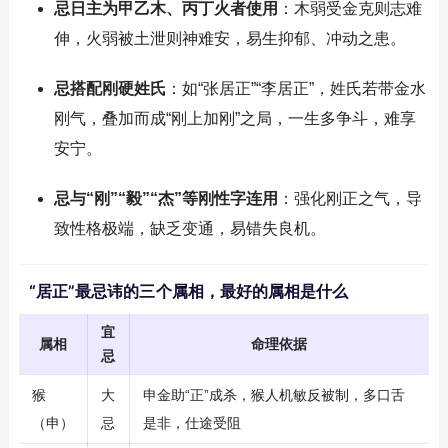
忌日主为甲乙木、丙丁火者使用
：木弱受金克则志难
伸，火弱被土泄则神难安，易生抑郁、冲动之患。
忌搭配刚硬姓氏
：如“张居正”“李居正”，姓氏若带金水
刚气，叠加而成“刚上加刚”之局，一生多争斗，难享
安宁。
忌与“刚”“毅”“杰”等刚性字连用
：强化刚正之气，导
致性格极端，缺乏变通，易错失良机。
“居正”最忌讳的三个属相，最好的属相是什么
宜
属相
命理依据
忌
猴
大
申金助“正”成杀，猴人机敏反被制，多口舌
（申）
忌
是非，仕途受阻