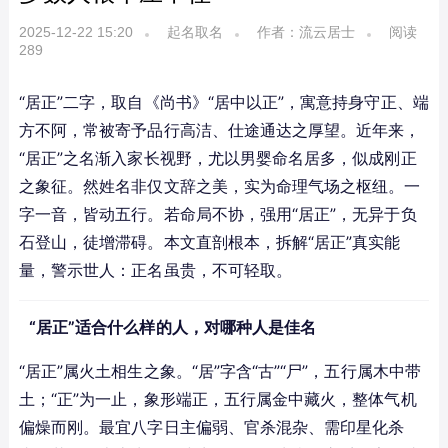
2025-12-22 15:20
起名取名
作者：流云居士
阅读
289
“居正”二字，取自《尚书》“居中以正”，寓意持身守正、端
方不阿，常被寄予品行高洁、仕途通达之厚望。近年来，
“居正”之名渐入家长视野，尤以男婴命名居多，似成刚正
之象征。然姓名非仅文辞之美，实为命理气场之枢纽。一
字一音，皆动五行。若命局不协，强用“居正”，无异于负
石登山，徒增滞碍。本文直剖根本，拆解“居正”真实能
量，警示世人：正名虽贵，不可轻取。
“居正”适合什么样的人，对哪种人是佳名
“居正”属火土相生之象。“居”字含“古”“尸”，五行属木中带
土；“正”为一止，象形端正，五行属金中藏火，整体气机
偏燥而刚。最宜八字日主偏弱、官杀混杂、需印星化杀