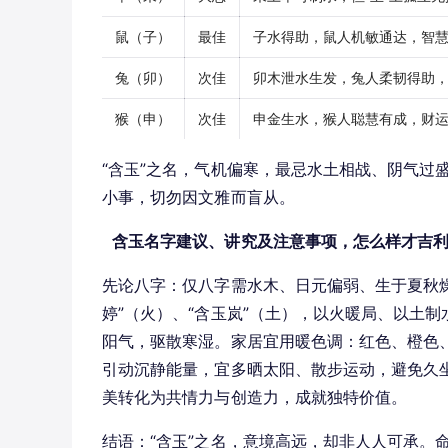
鼠（子）
最佳
子水得助，鼠人机敏通达，智
兔（卯）
次佳
卯木泄水生发，兔人柔韧得助
猴（申）
次佳
申金生水，猴人聪慧有成，财
“含玉”之名，气机偏寒，最忌水土相战、阴气过
小事，切勿因文雅而盲从。
含玉名字建议、讲究及注意事项，怎么样才吉
先论八字：仅八字需水木、日元偏弱、生于夏秋
婷”（火）、“含玉岚”（土），以火暖局、以土
阳气，驱散寒湿。家居宜用暖色调：红色、橙色
引动沉静能量，宜多晒太阳、散步运动，避免久坐
美转化为共情力与创造力，成就独特价值。
结语：“含玉”之名，意境高远，却非人人可承。