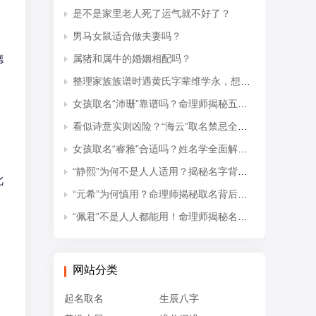
是不是家里老人死了运气就不好了？
男马女鼠适合做夫妻吗？
德
属猪和属牛的婚姻相配吗？
整理家族族谱时遇黄氏字辈维学永，想知道后续接续的是什么字辈？
女孩取名“沛珊”靠谱吗？命理师揭秘五行隐患与适配命格
看似诗意实则凶险？“海云”取名禁忌全解析
女孩取名“睿雅”合适吗？姓名学全面解读吉凶与禁忌
“静熙”为何不是人人适用？揭秘名字背后的五行失衡与命理隐患
此
“元希”为何慎用？命理师揭秘取名背后的五行忌讳
“佩君”不是人人都能用！命理师揭秘名字背后的五行杀局与取名禁忌
网站分类
起名取名
生辰八字
，