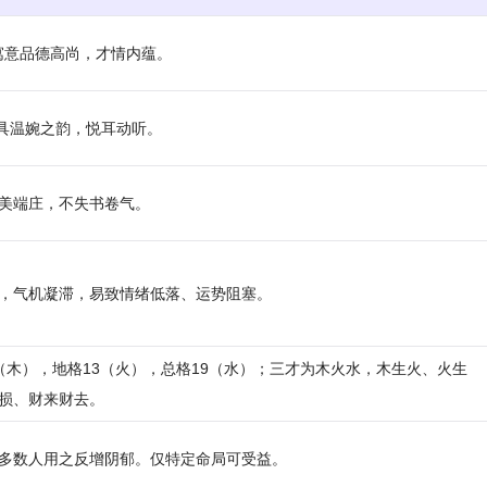
，寓意品德高尚，才情内蕴。
和，具温婉之韵，悦耳动听。
美端庄，不失书卷气。
，气机凝滞，易致情绪低落、运势阻塞。
12（木），地格13（火），总格19（水）；三才为木火水，木生火、火生
损、财来财去。
多数人用之反增阴郁。仅特定命局可受益。