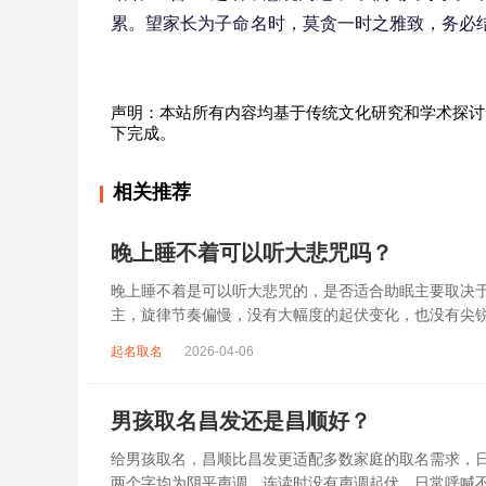
累。望家长为子命名时，莫贪一时之雅致，务必
声明：本站所有内容均基于传统文化研究和学术探讨
下完成。
相关推荐
晚上睡不着可以听大悲咒吗？
晚上睡不着是可以听大悲咒的，是否适合助眠主要取决
主，旋律节奏偏慢，没有大幅度的起伏变化，也没有尖
杂、心里焦躁时，轻柔播放大悲咒，能减少大脑胡...
起名取名
2026-04-06
男孩取名昌发还是昌顺好？
给男孩取名，昌顺比昌发更适配多数家庭的取名需求，日常
两个字均为阴平声调，连读时没有声调起伏，日常呼喊