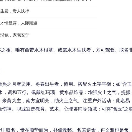
慧生发，贵人扶持
，才情显露，人际顺遂
运渐稳，家宅安宁
盛之相。唯有命带水木根基、或需水木生扶者，方可驾驭。取名
利
燥热之月者适用。冬春出生者，慎用。搭配火土字平衡：如“含玉
制水，调和五行。佩戴红玛瑙、黄水晶饰品：增强火土之气，提振
、米黄为主，南方宜明亮，助火土之气。注重户外活动：此名易
伤神。职业宜选教育、艺术、心理咨询等领域：可将“含玉”之
命理取名，贵在顺势而为，补偏救弊。名若逆命，再文雅也是负