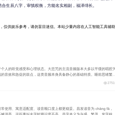
结合生辰八字，审慎权衡，方能名实相副，福泽绵长。
，仅供娱乐参考，请勿盲目迷信。本站少量内容在人工智能工具辅
于个人的听觉感受和心理状态。大悲咒的主流音频版本大多以平缓的唱腔
锐的音效和急促的鼓点，这类音频本身具备静心的基础特质。睡前思绪繁
2751
使用、寓意适配度、读音顺口度上都更稳妥。昌发读音为 chāng fā，
不够清亮，远距离叫名字时辨识度不高。昌字本义为兴盛、繁茂，发字核