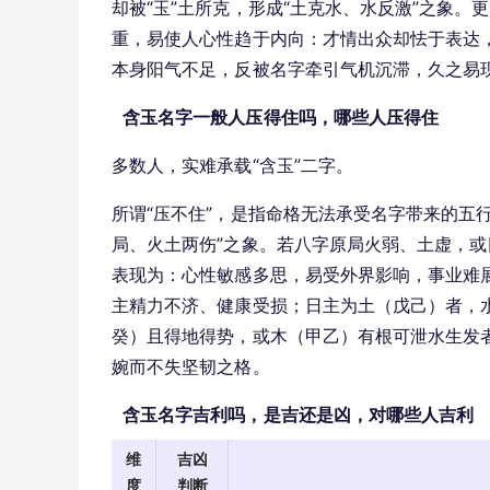
却被“玉”土所克，形成“土克水、水反激”之象。
重，易使人心性趋于内向：才情出众却怯于表达，志
本身阳气不足，反被名字牵引气机沉滞，久之易
含玉名字一般人压得住吗，哪些人压得住
多数人，实难承载“含玉”二字。
所谓“压不住”，是指命格无法承受名字带来的五
局、火土两伤”之象。若八字原局火弱、土虚，
表现为：心性敏感多思，易受外界影响，事业难
主精力不济、健康受损；日主为土（戊己）者，
癸）且得地得势，或木（甲乙）有根可泄水生发
婉而不失坚韧之格。
含玉名字吉利吗，是吉还是凶，对哪些人吉利
维
吉凶
度
判断