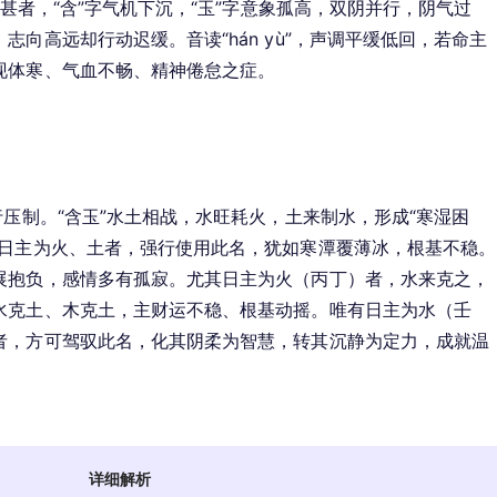
更甚者，“含”字气机下沉，“玉”字意象孤高，双阴并行，阴气过
向高远却行动迟缓。音读“hán yù”，声调平缓低回，若命主
现体寒、气血不畅、精神倦怠之症。
行压制。“含玉”水土相战，水旺耗火，土来制水，形成“寒湿困
或日主为火、土者，强行使用此名，犹如寒潭覆薄冰，根基不稳。
展抱负，感情多有孤寂。尤其日主为火（丙丁）者，水来克之，
水克土、木克土，主财运不稳、根基动摇。唯有日主为水（壬
者，方可驾驭此名，化其阴柔为智慧，转其沉静为定力，成就温
详细解析