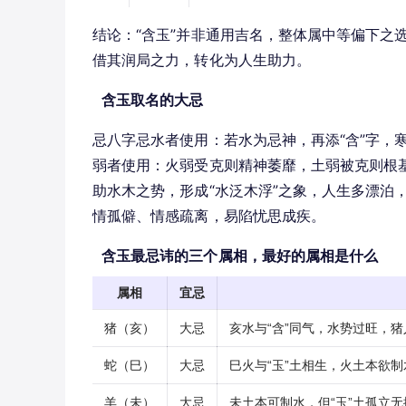
结论：“含玉”并非通用吉名，整体属中等偏下之
借其润局之力，转化为人生助力。
含玉取名的大忌
忌八字忌水者使用：若水为忌神，再添“含”字，
弱者使用：火弱受克则精神萎靡，土弱被克则根基
助水木之势，形成“水泛木浮”之象，人生多漂泊，
情孤僻、情感疏离，易陷忧思成疾。
含玉最忌讳的三个属相，最好的属相是什么
属相
宜忌
猪（亥）
大忌
亥水与“含”同气，水势过旺，
蛇（巳）
大忌
巳火与“玉”土相生，火土本欲
羊（未）
大忌
未土本可制水，但“玉”土孤立