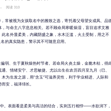
阅读 310
华，常被视为女孩取名中的雅致之选，寄托着父母望女成凤、品
体，与命主八字息息相关。若不顾命局寒暖燥湿，盲目追求文雅
。此名外显柔美，内藏阴盛之象，水木泛滥，火土受制，用之不
之名的真实隐患，警示其不可随意启用。
主偏弱、生于夏秋燥热时节者。若命局火炎土燥，金脆木枯，得
流通、情绪安宁、才思敏捷。尤以出生在农历四月至九月（巳、
木为生发之源，用“含玉”可滋养灵性，利于学业精进、人际和
势而安，福泽绵长。
、守中。表面看是柔美与高洁的结合，实则五行相悖——水欲润下