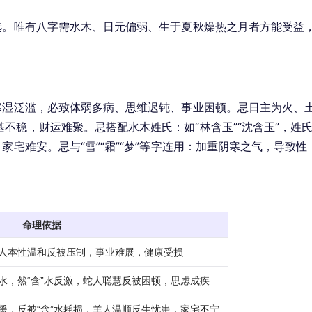
选。唯有八字需水木、日元偏弱、生于夏秋燥热之月者方能受益
寒湿泛滥，必致体弱多病、思维迟钝、事业困顿。忌日主为火、
不稳，财运难聚。忌搭配水木姓氏：如“林含玉”“沈含玉”，姓
家宅难安。忌与“雪”“霜”“梦”等字连用：加重阴寒之气，导致性
命理依据
猪人本性温和反被压制，事业难展，健康受损
制水，然“含”水反激，蛇人聪慧反被困顿，思虑成疾
无援，反被“含”水耗损，羊人温顺反生忧患，家宅不宁