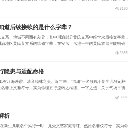
3190
知道后续接续的是什么字辈？
氏支系、地域不同而有差异，其中川渝部分黄氏支系中维学永后接文字辈
川渝地区黄氏某支系的续修字辈，在安岳、岳池一带的黄氏族谱里能明确
3855
五行隐患与适配命格
，似有江海映霞、清音绕林之美。近年来，“沛珊”一名频现于新生儿登记榜
姓名非止文雅符号，实为命理五行流转之枢纽。一字之选，关乎气场平衡
3991
解析
来在新生儿取名中风行一时，尤受文艺家庭青睐。然姓名非仅符号，实为命