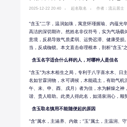
2025-12-22 20:40
起名取名
作者：流云居士
“含玉”二字，温润如珠，寓意怀瑾握瑜、内蕴光
高洁的深切期许。然姓名非仅符号，实为气场载
意境，反易导致气质柔弱、运势迟滞、健康受损
当，反成枷锁。本文直击命理根本，剖析“含玉”
含玉名字适合什么样的人，对哪种人是佳名
“含玉”为水木相生之局，专利于八字喜水木、日
名如甘霖润物，水可调候，木能疏土，有助气机
午、未、申、酉、戌月）者为佳，水为解燥之神，
谐、贵人暗助。此类人得此名，如清泉润心，顺
含玉取名慎用不能随便起的原因
“含”属水，主涵养、内敛；“玉”属土，主温润