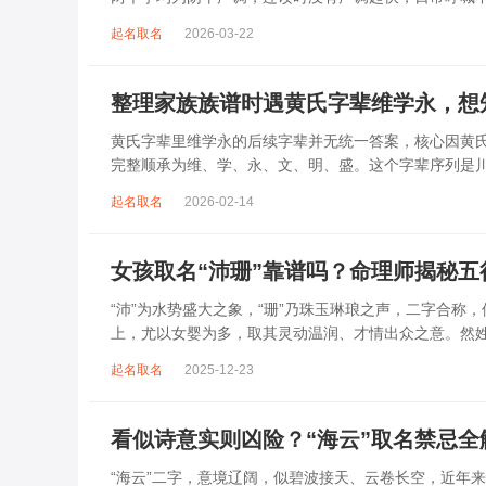
指向发财、发迹，两个字组合的核心寓...
起名取名
2026-03-22
整理家族族谱时遇黄氏字辈维学永，想
黄氏字辈里维学永的后续字辈并无统一答案，核心因黄
完整顺承为维、学、永、文、明、盛。这个字辈序列是
到，后续还跟着纲、常、任、本、初，再往后是...
起名取名
2026-02-14
女孩取名“沛珊”靠谱吗？命理师揭秘
“沛”为水势盛大之象，“珊”乃珠玉琳琅之声，二字合称
上，尤以女婴为多，取其灵动温润、才情出众之意。然
沛属水，珊属金，金生水则势愈旺。若命...
起名取名
2025-12-23
看似诗意实则凶险？“海云”取名禁忌全
“海云”二字，意境辽阔，似碧波接天、云卷长空，近年