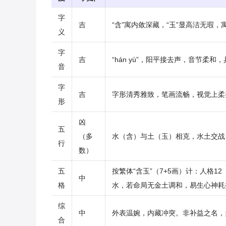
字
吉
“含”寓内敛深藏，“玉”显高洁无瑕
义
字
吉
“hán yù”，阳平接去声，音节柔
音
字
吉
字形清秀雅致，笔画流畅，视觉上柔
形
凶
五
（多
水（含）与土（玉）相克，水土交战
行
数）
五
按繁体“含玉”（7+5画）计：人格
中
格
水，若命局无金土调和，易生心神耗
综
中
外表温婉，内藏冲突。非补益之名，
合