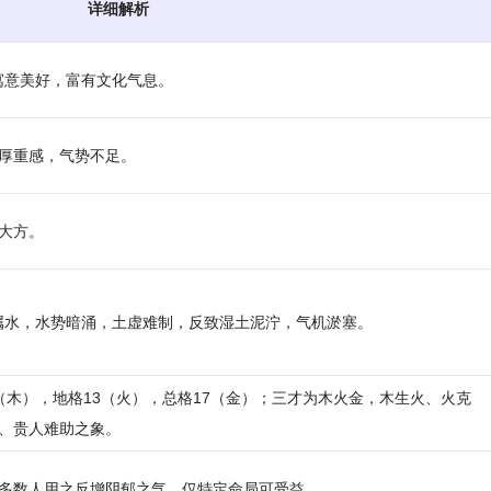
详细解析
，寓意美好，富有文化气息。
，缺厚重感，气势不足。
大方。
旁属水，水势暗涌，土虚难制，反致湿土泥泞，气机淤塞。
12（木），地格13（火），总格17（金）；三才为木火金，木生火、火克
、贵人难助之象。
多数人用之反增阴郁之气。仅特定命局可受益。