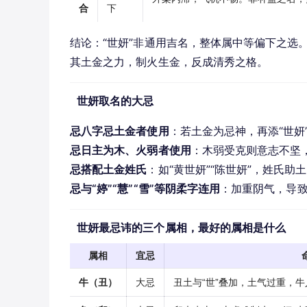
合
下
结论：“世妍”非通用吉名，整体属中等偏下之选
其土金之力，制火生金，反成清秀之格。
世妍取名的大忌
忌八字忌土金者使用
：若土金为忌神，再添“世
忌日主为木、火弱者使用
：木弱受克则意志不坚
忌搭配土金姓氏
：如“黄世妍”“陈世妍”，姓氏
忌与“婷”“慧”“雪”等阴柔字连用
：加重阴气，导
世妍最忌讳的三个属相，最好的属相是什么
属相
宜忌
牛（丑）
大忌
丑土与“世”叠加，土气过重，