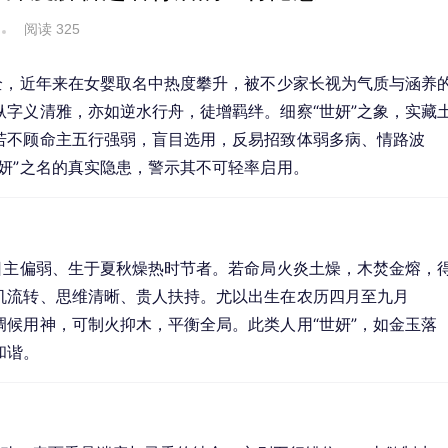
阅读 325
全，近年来在女婴取名中热度攀升，被不少家长视为气质与涵养
字义清雅，亦如逆水行舟，徒增羁绊。细察“世妍”之象，实藏
若不顾命主五行强弱，盲目选用，反易招致体弱多病、情路波
妍”之名的真实隐患，警示其不可轻率启用。
日主偏弱、生于夏秋燥热时节者。若命局火炎土燥，木焚金熔，
机流转、思维清晰、贵人扶持。尤以出生在农历四月至九月
候用神，可制火抑木，平衡全局。此类人用“世妍”，如金玉落
和谐。