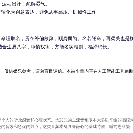
，运动出汗，疏解湿气。
灵秀转化为创意表达，避免从事高压、机械性工作。
。命理取名，贵在补偏救弊，顺势而为。名若逆命，再柔美也是
结合生辰八字，审慎权衡，方能名实相副，福泽绵长。
，仅供娱乐参考，请勿盲目迷信。本站少量内容在人工智能工具辅
于个人的听觉感受和心理状态。大悲咒的主流音频版本大多以平缓的唱腔
锐的音效和急促的鼓点，这类音频本身具备静心的基础特质。睡前思绪繁