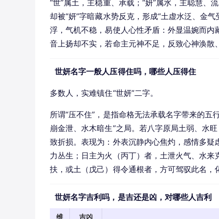
“世”属土，主稳重、承载；“妍”属水，主聪慧
却被“妍”字暗藏水势反克，形成“土虚水泛、金气
浮，气机不稳，易使人心性矛盾：外显温婉而内藏焦
音上扬却不实，若命主元神不足，反致心神涣散
世妍名字一般人压得住吗，哪些人压得住
多数人，实难镇住“世妍”二字。
所谓“压不住”，是指命格无法承载名字带来的五
崩金泄、水木暗生”之局。若八字原局土弱、水
致折损。表现为：外表沉静内心焦灼，感情多疑
力丛生；日主为火（丙丁）者，土泄火气、水来
扶，或土（戊己）得令通根者，方可驾驭此名，
世妍名字吉利吗，是吉还是凶，对哪些人吉利
维
吉凶