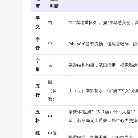
度
判断
字
吉
“世”寓稳重恒久，“妍”显聪慧美丽
义
字
中
“shì yán”音节流畅，但尾音轻浮
音
字
吉
字形结构均衡，笔画清晰，视觉温婉
形
凶
五
（多
土（世）本欲制水，但“妍”中“女”
行
数）
五
按繁体“世妍”（5+7画）计：人格
中
格
金，若命局无土通关，易生心力交瘁
综
中偏
外柔内滞，气机不畅。非补益之名，