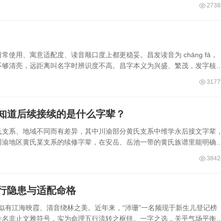
2738
使用、寓意适配度、读音顺口度上都更稳妥。昌发读音为 chāng fā，
不够清亮，远距离叫名字时辨识度不高。昌字本义为兴盛、繁茂，发字核
3177
知道后续接续的是什么字辈？
氏支系、地域不同而有差异，其中川渝部分黄氏支系中维学永后接文字辈
川渝地区黄氏某支系的续修字辈，在安岳、岳池一带的黄氏族谱里能明确
3842
五行隐患与适配命格
，似有江海映霞、清音绕林之美。近年来，“沛珊”一名频现于新生儿登记榜
姓名非止文雅符号，实为命理五行流转之枢纽。一字之选，关乎气场平衡