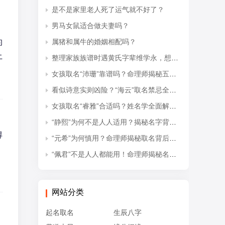
是不是家里老人死了运气就不好了？
男马女鼠适合做夫妻吗？
的
属猪和属牛的婚姻相配吗？
土
整理家族族谱时遇黄氏字辈维学永，想知道后续接续的是什么字辈？
女孩取名“沛珊”靠谱吗？命理师揭秘五行隐患与适配命格
看似诗意实则凶险？“海云”取名禁忌全解析
女孩取名“睿雅”合适吗？姓名学全面解读吉凶与禁忌
“静熙”为何不是人人适用？揭秘名字背后的五行失衡与命理隐患
得
“元希”为何慎用？命理师揭秘取名背后的五行忌讳
“佩君”不是人人都能用！命理师揭秘名字背后的五行杀局与取名禁忌
网站分类
起名取名
生辰八字