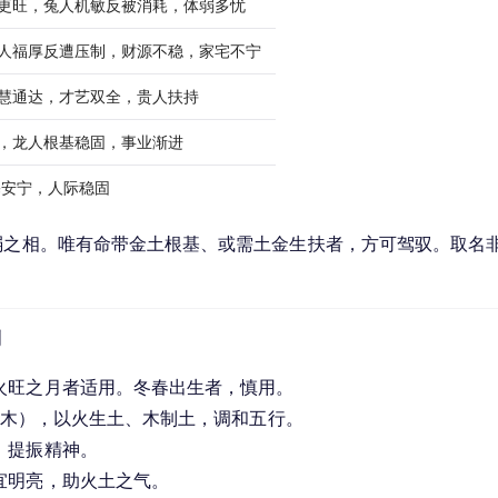
水更旺，兔人机敏反被消耗，体弱多忧
猪人福厚反遭压制，财源不稳，家宅不宁
聪慧通达，才艺双全，贵人扶持
性，龙人根基稳固，事业渐进
宅安宁，人际稳固
弱之相。唯有命带金土根基、或需土金生扶者，方可驾驭。取名
利
火旺之月者适用。冬春出生者，慎用。
”（木），以火生土、木制土，调和五行。
，提振精神。
宜明亮，助火土之气。