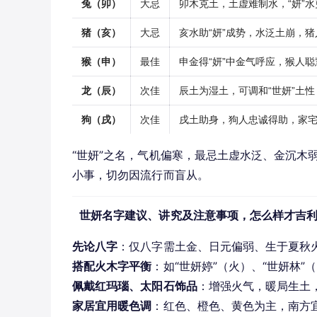
兔（卯）
大忌
卯木克土，土虚难制水，“妍”
猪（亥）
大忌
亥水助“妍”成势，水泛土崩，
猴（申）
最佳
申金得“妍”中金气呼应，猴人
龙（辰）
次佳
辰土为湿土，可调和“世妍”土
狗（戌）
次佳
戌土助身，狗人忠诚得助，家
“世妍”之名，气机偏寒，最忌土虚水泛、金沉木
小事，切勿因流行而盲从。
世妍名字建议、讲究及注意事项，怎么样才吉
先论八字
：仅八字需土金、日元偏弱、生于夏秋
搭配火木字平衡
：如“世妍婷”（火）、“世妍林
佩戴红玛瑙、太阳石饰品
：增强火气，暖局生土
家居宜用暖色调
：红色、橙色、黄色为主，南方