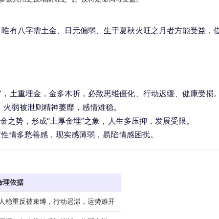
。唯有八字需土金、日元偏弱、生于夏秋火旺之月者方能受益，
妍”，土重埋金，金多木折，必致思维僵化、行动迟缓、健康受损
，火弱被泄则精神萎靡，感情难稳。
助土金之势，形成“土厚金埋”之象，人生多压抑，发展受限。
致性情多愁善感，现实感薄弱，易陷情感困扰。
命理依据
牛人稳重反被束缚，行动迟滞，运势难开