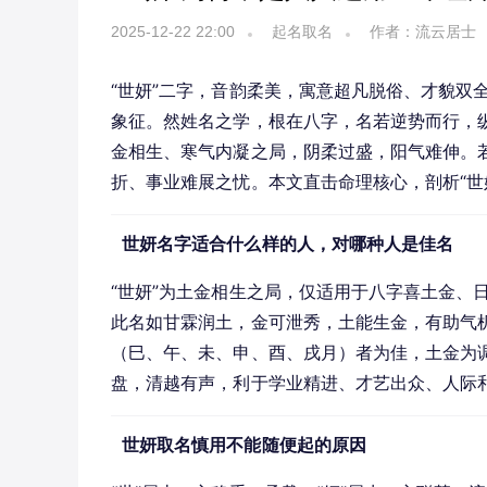
2025-12-22 22:00
起名取名
作者：流云居士
“世妍”二字，音韵柔美，寓意超凡脱俗、才貌双
象征。然姓名之学，根在八字，名若逆势而行，纵
金相生、寒气内凝之局，阴柔过盛，阳气难伸。
折、事业难展之忧。本文直击命理核心，剖析“世
世妍名字适合什么样的人，对哪种人是佳名
“世妍”为土金相生之局，仅适用于八字喜土金、
此名如甘霖润土，金可泄秀，土能生金，有助气
（巳、午、未、申、酉、戌月）者为佳，土金为调
盘，清越有声，利于学业精进、才艺出众、人际
世妍取名慎用不能随便起的原因