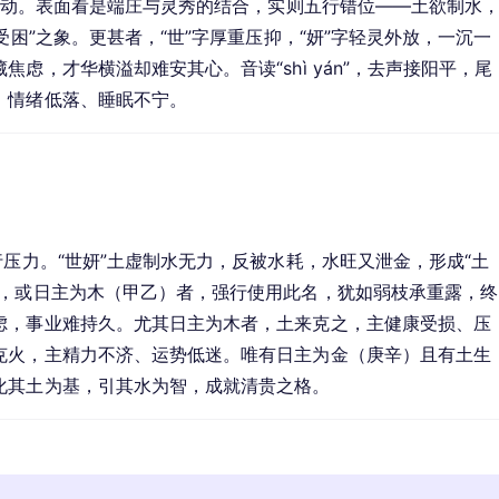
、流动。表面看是端庄与灵秀的结合，实则五行错位——土欲制水
受困”之象。更甚者，“世”字厚重压抑，“妍”字轻灵外放，一沉一
虑，才华横溢却难安其心。音读“shì yán”，去声接阳平，尾
、情绪低落、睡眠不宁。
行压力。“世妍”土虚制水无力，反被水耗，水旺又泄金，形成“土
旺，或日主为木（甲乙）者，强行使用此名，犹如弱枝承重露，终
虑，事业难持久。尤其日主为木者，土来克之，主健康受损、压
克火，主精力不济、运势低迷。唯有日主为金（庚辛）且有土生
化其土为基，引其水为智，成就清贵之格。