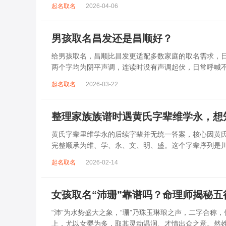
杂、心里焦躁时，轻柔播放大悲咒，能减少大脑胡...
起名取名
2026-04-06
男孩取名昌发还是昌顺好？
给男孩取名，昌顺比昌发更适配多数家庭的取名需求，日常
两个字均为阴平声调，连读时没有声调起伏，日常呼喊
指向发财、发迹，两个字组合的核心寓...
起名取名
2026-03-22
整理家族族谱时遇黄氏字辈维学永，想
黄氏字辈里维学永的后续字辈并无统一答案，核心因黄
完整顺承为维、学、永、文、明、盛。这个字辈序列是
到，后续还跟着纲、常、任、本、初，再往后是...
起名取名
2026-02-14
女孩取名“沛珊”靠谱吗？命理师揭秘
“沛”为水势盛大之象，“珊”乃珠玉琳琅之声，二字合称
上，尤以女婴为多，取其灵动温润、才情出众之意。然