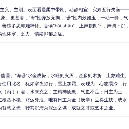
金，主义、主刚。表面看是柔中带刚、动静相宜，实则五行失衡—
象。更甚者，“海”性奔放无拘，“珊”性内敛如玉，一动一静，气
感多思却难释怀。音读“hǎi shān”，上声接阴平，声调下沉
易现体寒、乏力、情绪抑郁之症。
行能量。“海珊”水金成势，水旺则火灭，金多则木折，土亦难生
行使用此名，犹如寒夜独行，雪上加霜。表现为：心志易冷，行
火（丙丁）者，水来克之，主精神疲惫、气血不足；日主为土
主根基不稳、财运外泄。唯有日主为金（庚辛）且得生扶，或水
为智慧之光，转其沉滞为深远之谋，成就文才或艺术之业。