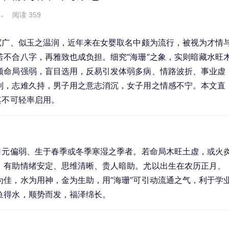
阅读 359
宽广、似玉之温润，近年来在女婴取名中颇为流行，被视为才情
不合八字，再雅致也成负担。细究“海珊”之象，实则暗藏水旺
顾命局强弱，盲目选用，反易引发体弱多病、情路波折、事业虚
制，志难久持，男子用之意志消沉，女子用之情感不宁。本文直
其不可轻率启用。
日元偏弱、生于春季或冬季寒湿之季者。若命局木旺土虚，或火
，有助情绪安定、思维清晰、贵人暗助。尤以出生在农历正月、
佳，水为用神，金为生助，用“海珊”可引动流通之气，利于学
鱼得水，顺势而发，福泽绵长。