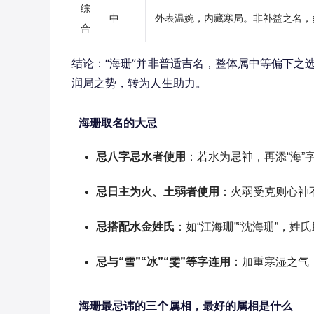
综
中
外表温婉，内藏寒局。非补益之名，
合
结论：“海珊”并非普适吉名，整体属中等偏下之
润局之势，转为人生助力。
海珊取名的大忌
忌八字忌水者使用
：若水为忌神，再添“海
忌日主为火、土弱者使用
：火弱受克则心神
忌搭配水金姓氏
：如“江海珊”“沈海珊”，
忌与“雪”“冰”“雯”等字连用
：加重寒湿之气
海珊最忌讳的三个属相，最好的属相是什么