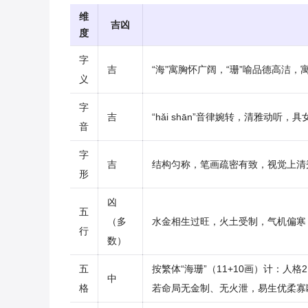
维
吉凶
度
字
吉
“海”寓胸怀广阔，“珊”喻品德高洁，
义
字
吉
“hǎi shān”音律婉转，清雅动听，
音
字
吉
结构匀称，笔画疏密有致，视觉上清
形
凶
五
（多
水金相生过旺，火土受制，气机偏寒
行
数）
五
按繁体“海珊”（11+10画）计：人
中
格
若命局无金制、无火泄，易生优柔寡