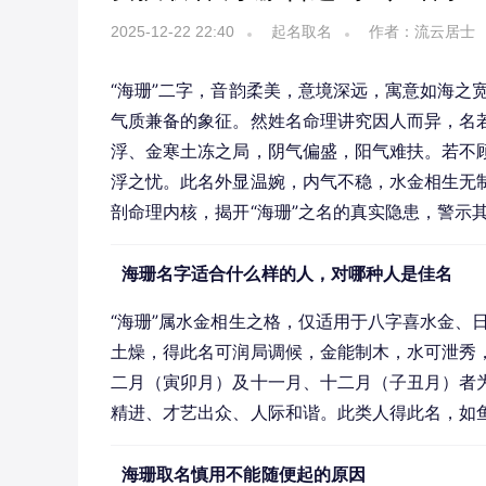
2025-12-22 22:40
起名取名
作者：流云居士
“海珊”二字，音韵柔美，意境深远，寓意如海之
气质兼备的象征。然姓名命理讲究因人而异，名若
浮、金寒土冻之局，阴气偏盛，阳气难扶。若不
浮之忧。此名外显温婉，内气不稳，水金相生无
剖命理内核，揭开“海珊”之名的真实隐患，警示
海珊名字适合什么样的人，对哪种人是佳名
“海珊”属水金相生之格，仅适用于八字喜水金、
土燥，得此名可润局调候，金能制木，水可泄秀
二月（寅卯月）及十一月、十二月（子丑月）者为
精进、才艺出众、人际和谐。此类人得此名，如
海珊取名慎用不能随便起的原因