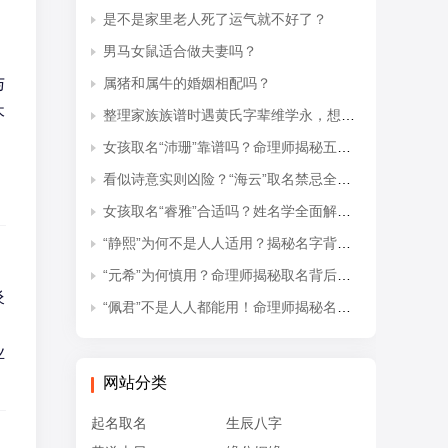
是不是家里老人死了运气就不好了？
男马女鼠适合做夫妻吗？
与
属猪和属牛的婚姻相配吗？
木
整理家族族谱时遇黄氏字辈维学永，想知道后续接续的是什么字辈？
女孩取名“沛珊”靠谱吗？命理师揭秘五行隐患与适配命格
看似诗意实则凶险？“海云”取名禁忌全解析
女孩取名“睿雅”合适吗？姓名学全面解读吉凶与禁忌
“静熙”为何不是人人适用？揭秘名字背后的五行失衡与命理隐患
“元希”为何慎用？命理师揭秘取名背后的五行忌讳
炎
“佩君”不是人人都能用！命理师揭秘名字背后的五行杀局与取名禁忌
业
网站分类
起名取名
生辰八字