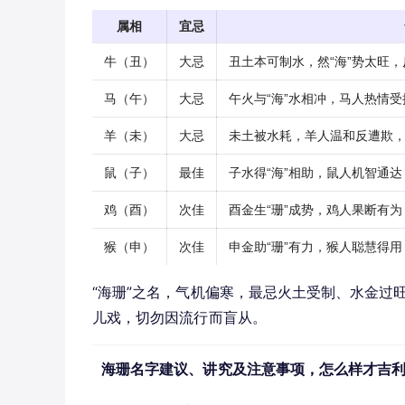
属相
宜忌
牛（丑）
大忌
丑土本可制水，然“海”势太旺
马（午）
大忌
午火与“海”水相冲，马人热情
羊（未）
大忌
未土被水耗，羊人温和反遭欺
鼠（子）
最佳
子水得“海”相助，鼠人机智通
鸡（酉）
次佳
酉金生“珊”成势，鸡人果断有
猴（申）
次佳
申金助“珊”有力，猴人聪慧得
“海珊”之名，气机偏寒，最忌火土受制、水金过
儿戏，切勿因流行而盲从。
海珊名字建议、讲究及注意事项，怎么样才吉