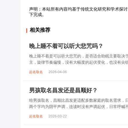
声明：本站所有内容均基于传统文化研究和学术探讨
下完成。
相关推荐
晚上睡不着可以听大悲咒吗？
晚上睡不着是可以听大悲咒的，是否适合助眠主要取决
主，旋律节奏偏慢，没有大幅度的起伏变化，也没有尖
杂、心里焦躁时，轻柔播放大悲咒，能减少大脑胡...
起名取名
2026-04-06
男孩取名昌发还是昌顺好？
给男孩取名，昌顺比昌发更适配多数家庭的取名需求，日常
两个字均为阴平声调，连读时没有声调起伏，日常呼喊
指向发财、发迹，两个字组合的核心寓...
起名取名
2026-03-22