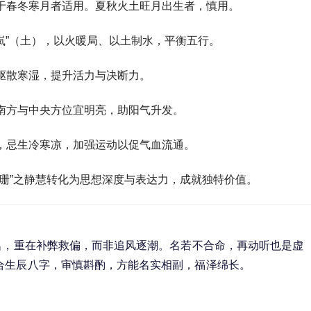
于春冬寒月者适用。夏秋火土旺月出生者，慎用。
珊岚”（土），以火暖局、以土制水，平衡五行。
驱散寒湿，提升活力与决断力。
南方与中央方位宜明亮，助阳气升发。
，忌生冷寒凉，加强运动以促气血流通。
海珊”之静慧转化为思想深度与表达力，成就独特价值。
名，重在补弊救偏，而非追风逐潮。名若不合命，再动听也是虚
合生辰八字，审慎斟酌，方能名实相副，福泽绵长。