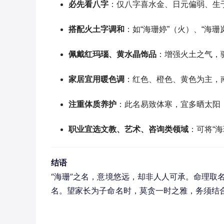
必先看八字
：仅八字喜水金、日元偏弱、生
搭配火土字调和
：如“海珊婷”（火）、“海
佩戴红玛瑙、黄水晶饰品
：增强火土之气，
家居宜用暖色调
：红色、橙色、黄色为主，
注重体质养护
：此名易致体寒，宜多晒太阳
职业宜选文教、艺术、咨询类领域
：可将“
结语
“海珊”之名，意境悠远，却非人人可承。命理取
名。望家长为子命名时，莫贪一时之雅，务须结