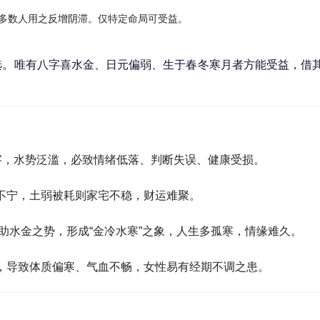
多数人用之反增阴滞。仅特定命局可受益。
选。唯有八字喜水金、日元偏弱、生于春冬寒月者方能受益，借
”字，水势泛滥，必致情绪低落、判断失误、健康受损。
不宁，土弱被耗则家宅不稳，财运难聚。
姓氏助水金之势，形成“金冷水寒”之象，人生多孤寒，情缘难久。
，导致体质偏寒、气血不畅，女性易有经期不调之患。