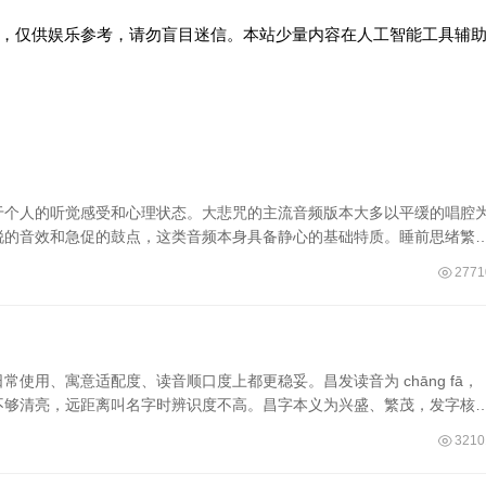
，仅供娱乐参考，请勿盲目迷信。本站少量内容在人工智能工具辅
于个人的听觉感受和心理状态。大悲咒的主流音频版本大多以平缓的唱腔
锐的音效和急促的鼓点，这类音频本身具备静心的基础特质。睡前思绪繁
2771
使用、寓意适配度、读音顺口度上都更稳妥。昌发读音为 chāng fā，
不够清亮，远距离叫名字时辨识度不高。昌字本义为兴盛、繁茂，发字核
3210