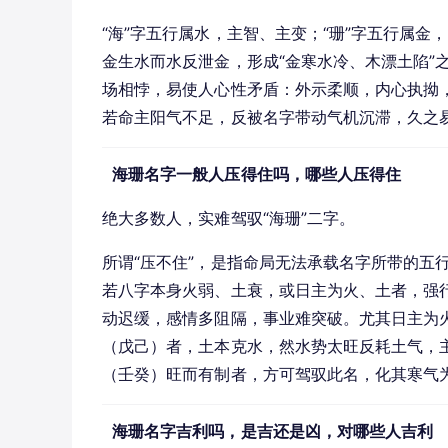
“海”字五行属水，主智、主变；“珊”字五行属
金生水而水反泄金，形成“金寒水冷、木漂土陷”之
场相悖，易使人心性矛盾：外示柔顺，内心执拗，善
若命主阳气不足，反被名字带动气机沉滞，久之
海珊名字一般人压得住吗，哪些人压得住
绝大多数人，实难驾驭“海珊”二字。
所谓“压不住”，是指命局无法承载名字所带的五
若八字本身火弱、土衰，或日主为火、土者，强
动迟缓，感情多阻隔，事业难突破。尤其日主为
（戊己）者，土本克水，然水势太旺反耗土气，
（壬癸）旺而有制者，方可驾驭此名，化其寒气
海珊名字吉利吗，是吉还是凶，对哪些人吉利