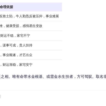
命理依据
，反致土陷，牛人勤恳反被压抑，事业难展
受挫，健康受损，感情易生变故
，财运不稳，家宅不宁
达，谋事可成，贵人扶持
为，事业顺遂，才艺出众
用，财运渐稳，家宅安宁
旺之相。唯有命带水金根基、或需金水生扶者，方可驾驭。取名
利