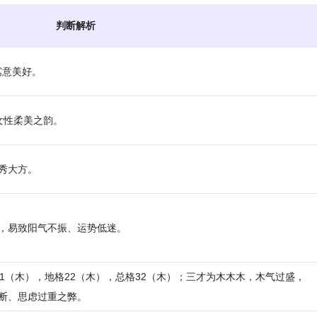
判断解析
寓意美好。
具女性柔美之韵。
秀大方。
，易致阳气不振、运势低迷。
格21（木），地格22（木），总格32（木）；三才为木木木，木气过盛，
断、思虑过重之弊。