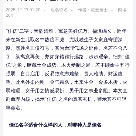
2025-12-23 01:20
起名取名
作者：流云居士
阅读
284
“佳亿”二字，音韵清雅，寓意美好亿万、福泽绵长，近年
来在新生儿取名中热度不减，尤以独生子女家庭寄望深
厚。然姓名非仅符号，实为命理气场之延伸。名若不合八
字，纵寓意再美，亦如穿错鞋行远路，步步艰辛。细究“佳
亿”之象，暗藏土金成势、木火受制之局，若不顾命主五行
强弱，盲目启用，反易致意志难坚、贵人难助、财运虚
耗。此名外柔内刚，金气肃杀，土来生金，金多木折，火
弱难暖，女子用之情感易折，男子用之事业多阻。本文直
剖命理内核，揭示“佳亿”之名的真实玄机，警示其不可轻
率命名。
佳亿名字适合什么样的人，对哪种人是佳名