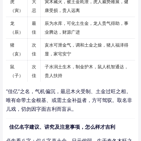
虎
大
寅木藏火，被土金耗泄，虎人威势难展，健
（寅）
忌
康受损，贵人远离
龙
最
辰为水库，可化土生金，龙人贵气得助，事
（辰）
佳
业腾达，财源广进
猪
次
亥水可泄金气，调和土金之燥，猪人福泽得
（亥）
佳
显，家宅安宁
鼠
次
子水润土生木，制金护木，鼠人机智通达，
（子）
佳
贵人扶持
“佳亿”之名，气机偏沉，最忌木火受制、土金过旺之相。
唯有命带土金根基、或需土金补益者，方可驾驭。取名非
儿戏，切勿因字面吉利而盲从。
佳亿名字建议、讲究及注意事项，怎么样才吉利
必先看八字：仅八字喜土金、日元偏弱、生于春冬木旺之