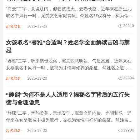
“海云”二字，意境辽阔，似碧波接天、云卷长空，近年来在新生儿
取名中风行一时，尤受文艺家庭青睐。然姓名非仅符号，实为命局
之延伸。若不顾八字寒暖燥湿，妄用“海云”，反成拖累。此名水势
39910
起名取名
2025-12-23
滔天，木浮无根，阴气过重，易致意志不坚、事业漂泊、健康受
损。男子用之多情志难定，女子用之则婚...
女孩取名“睿雅”合适吗？姓名学全面解读吉凶与禁
忌
“睿雅”二字，听来清贵脱俗，寓意聪慧明达、气质高雅，近年来在
女婴取名中风行一时，被视为才情与修养的象征。然姓名之道，贵
在因命施名，名若与八字相悖，纵然字字珠玑，也如履冰负薪，徒
39894
起名取名
2025-12-23
增心力。细察“睿雅”之局，实藏金水成势、火土受制之患，若不顾
命主根基，贸然启用，反易招来体弱多...
“静熙”为何不是人人适用？揭秘名字背后的五行失
衡与命理隐患
“静熙”二字，音韵柔美，意境安宁，寓意文雅内敛、光明和乐，近
年来在女婴取名中极为流行，被视为知性与祥和的象征。然姓名命
理讲究因人而异，名若不合命局，再温婉也成负担。细究“静熙”之
39904
起名取名
2025-12-23
象，实藏金水偏寒、火气受制之弊，若不顾八字强弱，盲目套用，