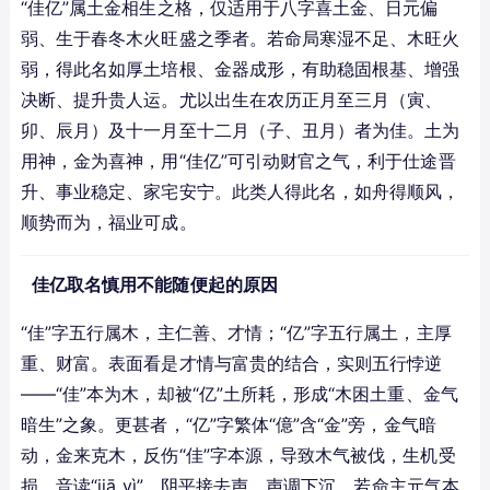
“佳亿”属土金相生之格，仅适用于八字喜土金、日元偏
弱、生于春冬木火旺盛之季者。若命局寒湿不足、木旺火
弱，得此名如厚土培根、金器成形，有助稳固根基、增强
决断、提升贵人运。尤以出生在农历正月至三月（寅、
卯、辰月）及十一月至十二月（子、丑月）者为佳。土为
用神，金为喜神，用“佳亿”可引动财官之气，利于仕途晋
升、事业稳定、家宅安宁。此类人得此名，如舟得顺风，
顺势而为，福业可成。
佳亿取名慎用不能随便起的原因
“佳”字五行属木，主仁善、才情；“亿”字五行属土，主厚
重、财富。表面看是才情与富贵的结合，实则五行悖逆
——“佳”本为木，却被“亿”土所耗，形成“木困土重、金气
暗生”之象。更甚者，“亿”字繁体“億”含“金”旁，金气暗
动，金来克木，反伤“佳”字本源，导致木气被伐，生机受
损。音读“jiā yì”，阴平接去声，声调下沉，若命主元气本