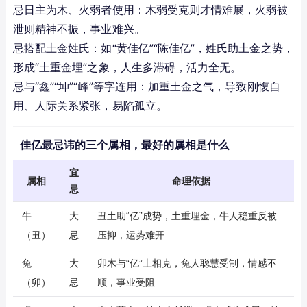
忌日主为木、火弱者使用：木弱受克则才情难展，火弱被
泄则精神不振，事业难兴。
忌搭配土金姓氏：如“黄佳亿”“陈佳亿”，姓氏助土金之势，
形成“土重金埋”之象，人生多滞碍，活力全无。
忌与“鑫”“坤”“峰”等字连用：加重土金之气，导致刚愎自
用、人际关系紧张，易陷孤立。
佳亿最忌讳的三个属相，最好的属相是什么
宜
属相
命理依据
忌
牛
大
丑土助“亿”成势，土重埋金，牛人稳重反被
（丑）
忌
压抑，运势难开
兔
大
卯木与“亿”土相克，兔人聪慧受制，情感不
（卯）
忌
顺，事业受阻