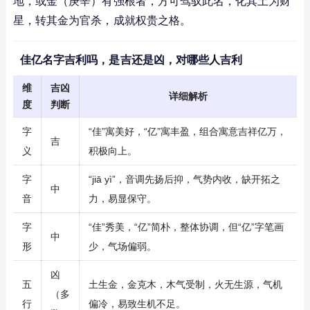
地，或金（庚辛）有强根者，方可驾驭此名，化其土为财
星，转其金为官杀，成就权贵之格。
佳亿名字吉利吗，是吉还是凶，对哪些人吉利
维
吉凶
详细解析
度
判断
字
“佳”寓美好，“亿”寓丰盈，组合寓意吉祥亿万，
吉
义
积极向上。
字
“jiā yì”，音调先扬后抑，气势内收，缺开拓之
中
音
力，易显保守。
字
“佳”秀美，“亿”简朴，整体协调，但“亿”字笔画
中
形
少，气场偏弱。
凶
五
土生金，金克木，木气受制，火无生源，气机
（多
行
偏冷，易致生机不足。