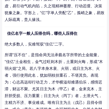
虚，易引动气机内陷，久之现精神萎靡、行动迟缓、决策
犹豫之象。字形上，“亿”字单人旁配“乙”，孤峭之象，易致
人际疏离，贵人缘浅。
佳亿名字一般人压得住吗，哪些人压得住
绝大多数人，实难驾驭“佳亿”二字。
所谓“压不住”，是指命局无法承载名字所带的土金能量。
“佳亿”土金相生，金气过旺则木折，土重则火晦，形成“木
弱火熄”之局。若八字本身木衰、火弱，或日主为木、火
者，强行使用此名，犹如弱枝挂重石，不堪其负。表现
为：心志高远却行动乏力，才华横溢却难遇伯乐，感情迟
滞，财运不聚。尤其日主为木（甲乙）者，金来克木，主
肝胆受损、压力重重；日主为火（丙丁）者，土泄火气，
主精力不济、事业难成。唯有日主为土（戊己）且得令得