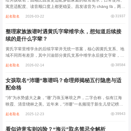
给男孩取名，昌顺比昌发更适配多数家庭的取名需求，日常使用、
寓意适配度、读音顺口度上都更稳妥。昌发读音为 chāng fā，两个
字均为阴平声调，连读时没有声调起伏，日常呼喊不够清亮，远距
31937
起名取名
2026-03-22
离叫名字时辨识度不高。昌字本义为兴盛、繁茂，发字核心指向发
财、发迹，两个字组合的核心寓...
整理家族族谱时遇黄氏字辈维学永，想知道后续接
续的是什么字辈？
黄氏字辈里维学永的后续字辈并无统一答案，核心因黄氏支系、地
域不同而有差异，其中川渝部分黄氏支系中维学永后接文字辈，完
整顺承为维、学、永、文、明、盛。这个字辈序列是川渝地区黄氏
38584
起名取名
2026-02-14
某支系的续修字辈，在安岳、岳池一带的黄氏族谱里能明确查到，
后续还跟着纲、常、任、本、初，再往后是...
女孩取名“沛珊”靠谱吗？命理师揭秘五行隐患与适
配命格
“沛”为水势盛大之象，“珊”乃珠玉琳琅之声，二字合称，似有江海
映霞、清音绕林之美。近年来，“沛珊”一名频现于新生儿登记榜
上，尤以女婴为多，取其灵动温润、才情出众之意。然姓名非止文
39943
起名取名
2025-12-23
雅符号，实为命理五行流转之枢纽。一字之选，关乎气场平衡。沛
属水，珊属金，金生水则势愈旺。若命...
看似诗意实则凶险？“海云”取名禁忌全解析