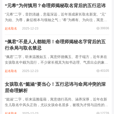
反易引发体弱多病、意志不坚、事业难...
“元希”为何慎用？命理师揭秘取名背后的五行忌讳
“元希”二字，音韵清越，意蕴深远，近年渐成家长取名新宠。“元”
为始、为尊，象征根本与领袖之气；“希”为稀有、为向往，寓意卓
尔不群、心怀大志。组合而成，“元希”似有天纵之才、贵不可言之
39936
起名取名
2025-12-23
象。然姓名非止文雅，实为命理气场之枢纽。一字之选，关乎运途
起伏。“元”属木，“希”藏水火...
“佩君”不是人人都能用！命理师揭秘名字背后的五
行杀局与取名禁忌
“佩君”二字，听来温雅如玉，寓意怀德佩玉、君子端方，近年来在
女孩取名中颇为流行，不少家长视其为知书达理、气质出众的象
征。然姓名之学，根在八字，名若逆势而行，再文雅也成负累。细
40105
起名取名
2025-12-23
察“佩君”之象，实藏金气过旺、木土受制之局，若不顾命主五行强
弱，盲目套用，反易招致体弱多病、意志...
女孩取名“懿涵”要当心！五行忌讳与命局冲突的深
层命理解析
“懿涵”二字，听来温雅蕴藉，寓意德行高尚、涵养深厚，近年在新
生儿取名中风头正劲，尤以女孩命名居多，被视为才情与品性的完
美结合。然姓名之学，根在命局，名若逆势而行，纵然字字珠玑，
12776
起名取名
2025-12-23