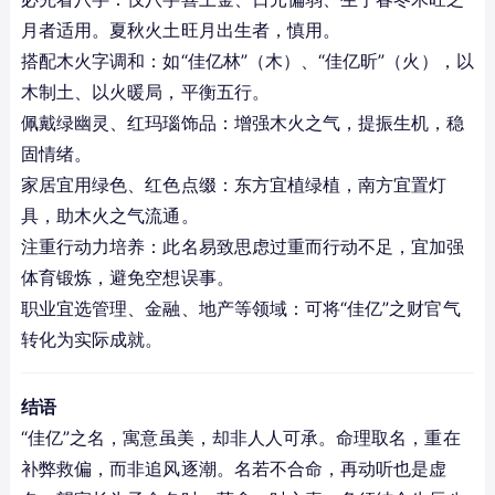
月者适用。夏秋火土旺月出生者，慎用。
搭配木火字调和：如“佳亿林”（木）、“佳亿昕”（火），以
木制土、以火暖局，平衡五行。
佩戴绿幽灵、红玛瑙饰品：增强木火之气，提振生机，稳
固情绪。
家居宜用绿色、红色点缀：东方宜植绿植，南方宜置灯
具，助木火之气流通。
注重行动力培养：此名易致思虑过重而行动不足，宜加强
体育锻炼，避免空想误事。
职业宜选管理、金融、地产等领域：可将“佳亿”之财官气
转化为实际成就。
结语
“佳亿”之名，寓意虽美，却非人人可承。命理取名，重在
补弊救偏，而非追风逐潮。名若不合命，再动听也是虚