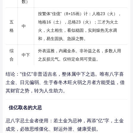
数）
按繁体“佳億”（8+15画）计：人格23（火），
五
地格16（土），总格23（火）；三才为火土
中
格
火，火土相生，看似稳固，实则燥热无水调
和，易生固执、急躁之弊。
综
外表温雅，内藏金杀。非补益之名，多数人用
中下
合
之反损元气。仅特定命局可受益。
结论：“佳亿”非普适吉名，整体属中下之选。唯有八字喜
土金、日元偏弱、生于春冬木旺火弱之月者方能受益，借
其财官之势，转为人生助力。
佳亿取名的大忌
忌八字忌土金者使用：若土金为忌神，再添“亿”字，土金
成党，必致思维僵化、财运外泄、健康受损。