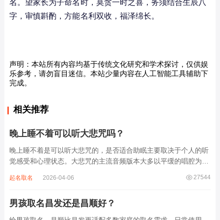
名。望家长为子命名时，莫贪一时之喜，务须结合生辰八
字，审慎斟酌，方能名利双收，福泽绵长。
声明：本站所有内容均基于传统文化研究和学术探讨，仅供娱
乐参考，请勿盲目迷信。本站少量内容在人工智能工具辅助下
完成。
相关推荐
晚上睡不着可以听大悲咒吗？
晚上睡不着是可以听大悲咒的，是否适合助眠主要取决于个人的听
觉感受和心理状态。大悲咒的主流音频版本大多以平缓的唱腔为
主，旋律节奏偏慢，没有大幅度的起伏变化，也没有尖锐的音效和
27544
起名取名
2026-04-06
急促的鼓点，这类音频本身具备静心的基础特质。睡前思绪繁杂、
心里焦躁时，轻柔播放大悲咒，能减少大脑胡...
男孩取名昌发还是昌顺好？