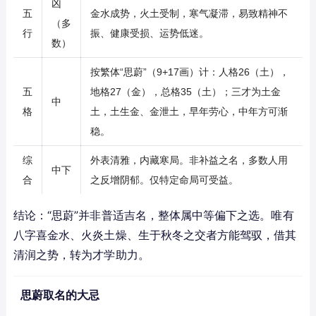
凶
五
金水成势，火土受制，寒气凝滞，易致精神不
（多
行
振、健康受损、运势低迷。
数）
按繁体“思蔚”（9+17画）计：人格26（土），
五
地格27（金），总格35（土）；三才为土金
中
格
土，土生金、金泄土，早年劳心，中年方可渐
稳。
综
外表清雅，内藏寒局。非补益之名，多数人用
中下
合
之反增阴郁。仅特定命局可受益。
结论：“思蔚”并非普适吉名，整体属中等偏下之选。唯有
八字喜金水、火炎土燥、生于秋冬之交者方能驾驭，借其
清润之势，转为才学助力。
思蔚取名的大忌