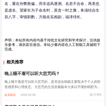
名，重在补弊救偏，而非追风逐潮。名若不合命，再美也
是虚名。望家长为子命名时，莫贪一时之雅，务须结合生
辰八字，审慎斟酌，方能名实相副，福泽绵长。
声明：本站所有内容均基于传统文化研究和学术探讨，仅供娱
乐参考，请勿盲目迷信。本站少量内容在人工智能工具辅助下
完成。
相关推荐
晚上睡不着可以听大悲咒吗？
晚上睡不着是可以听大悲咒的，是否适合助眠主要取决于个人的听
觉感受和心理状态。大悲咒的主流音频版本大多以平缓的唱腔为
主，旋律节奏偏慢，没有大幅度的起伏变化，也没有尖锐的音效和
27365
起名取名
2026-04-06
急促的鼓点，这类音频本身具备静心的基础特质。睡前思绪繁杂、
心里焦躁时，轻柔播放大悲咒，能减少大脑胡...