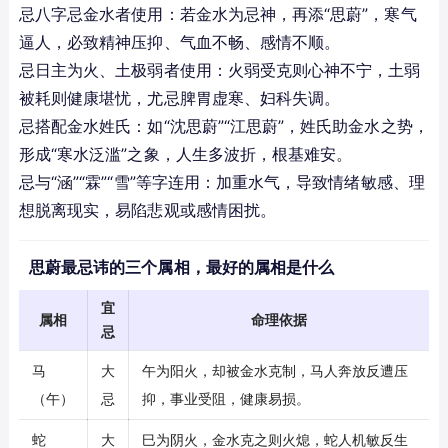
忌八字忌金水者使用：若金水为忌神，再添“思蔚”，寒气
逼人，必致精神压抑、气血不畅、感情不顺。
忌日主为火、土极弱者使用：火弱受克则心神不宁，土弱
被耗则健康堪忧，尤忌脾胃虚寒、妇科失调。
忌搭配金水姓氏：如“沈思蔚”“江思蔚”，姓氏助金水之势，
形成“寒水泛滥”之象，人生多波折，根基难安。
忌与“涵”“霖”“雪”等字连用：加重水气，导致情绪敏感、理
想脱离现实，易陷悲观或感情困扰。
思蔚最忌讳的三个属相，最好的属相是什么
宜
属相
命理依据
忌
马
大
午为阳火，却被金水克制，马人奔放反遭压
（午）
忌
抑，事业受阻，健康易损。
蛇
大
巳为阴火，金水克之则火熄，蛇人机敏反生