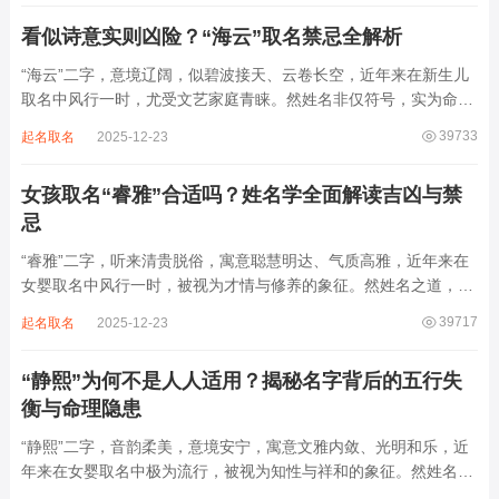
属水，珊属金，金生水则势愈旺。若命...
看似诗意实则凶险？“海云”取名禁忌全解析
“海云”二字，意境辽阔，似碧波接天、云卷长空，近年来在新生儿
取名中风行一时，尤受文艺家庭青睐。然姓名非仅符号，实为命局
之延伸。若不顾八字寒暖燥湿，妄用“海云”，反成拖累。此名水势
39733
起名取名
2025-12-23
滔天，木浮无根，阴气过重，易致意志不坚、事业漂泊、健康受
损。男子用之多情志难定，女子用之则婚...
女孩取名“睿雅”合适吗？姓名学全面解读吉凶与禁
忌
“睿雅”二字，听来清贵脱俗，寓意聪慧明达、气质高雅，近年来在
女婴取名中风行一时，被视为才情与修养的象征。然姓名之道，贵
在因命施名，名若与八字相悖，纵然字字珠玑，也如履冰负薪，徒
39717
起名取名
2025-12-23
增心力。细察“睿雅”之局，实藏金水成势、火土受制之患，若不顾
命主根基，贸然启用，反易招来体弱多...
“静熙”为何不是人人适用？揭秘名字背后的五行失
衡与命理隐患
“静熙”二字，音韵柔美，意境安宁，寓意文雅内敛、光明和乐，近
年来在女婴取名中极为流行，被视为知性与祥和的象征。然姓名命
理讲究因人而异，名若不合命局，再温婉也成负担。细究“静熙”之