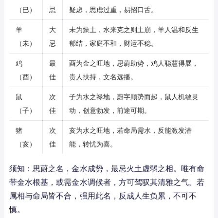
（巳）
忌
疑虑，思虑过重，易招口舌。
羊
大
未为燥土，水来克之则土崩，羊人温和反生
（未）
忌
郁结，家庭不和，财运不稳。
鸡
最
酉为金之旺地，思蔚助势，鸡人聪慧得展，
（酉）
佳
贵人扶持，文名远播。
鼠
次
子为水之禄地，蔚字顺势而起，鼠人机敏灵
（子）
佳
动，创意勃发，前途可期。
猪
次
亥为水之旺地，若命局需水，反能激发潜
（亥）
佳
能，转忧为喜。
须知：思蔚之名，金水成势，最忌火土虚弱之相。唯有命
带金水根基，或需金水调候者，方可驾驭其清雅之气。若
属相与命局皆不合，强用此名，反成人生负累，不可不
慎。