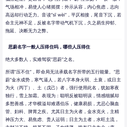
气场相冲，易使人心绪摇摆：外示从容，内心焦虑，志向
高远却行动乏力。音读“sī wèi”，平仄相接，尾音下沉，若
命主元神不足，反被名字带动气机下沉，久之易生抑郁、
拖延、决断无力之弊。
思蔚名字一般人压得住吗，哪些人压得住
绝大多数人，实难驾驭“思蔚”之名。
所谓“压不住”，即命局无法承载名字所带的五行能量。“思
蔚”金水成势，寒气逼人，若八字本身火弱、土衰，或日主
为火（丙丁）、土（戊己）者，强行使用此名，犹如寒夜
独行，雪上加霜。表现为：聪明反被聪明误，情感细腻却
多愁善感，才华横溢却难遇伯乐，健康易损，尤忌心脑血
管、妇科、脾胃之疾。尤其日主为火者，金水克火，主精
神压力大、易焦虑、贵人运弱；日主为土者，水旺土流，