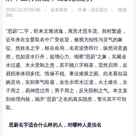
2025-12-23 03:00
起名取名
作者：流云居士
阅读
381
“思蔚”二字，听来文雅清逸，寓意才思丰茂、前程繁盛，
近年来在女婴取名中广受欢迎，被视为知性与灵气的象
征。然姓名之学，根在命局，名若逆势而行，纵然诗意盎
然，也如逆水行舟，徒增心力。细察“思蔚”之象，实藏金
水过盛、木火受制之患，若不顾八字根基，贸然启用，反
易招来体弱多忧、情缘不稳、事业难展之困。此名看似温
婉灵动，实则寒气暗凝，金生水而水泛滥，火土难生，女
子用之，易神思过劳；男子用之，反失阳刚之气。本文直
剖命理内核，揭开“思蔚”之名的真实隐患，警示其不可轻
取。
思蔚名字适合什么样的人，对哪种人是佳名