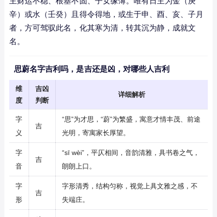
主财运不稳、根基不固、子女缘薄。唯有日主为金（庚
辛）或水（壬癸）且得令得地，或生于申、酉、亥、子月
者，方可驾驭此名，化其寒为清，转其沉为静，成就文
名。
思蔚名字吉利吗，是吉还是凶，对哪些人吉利
维
吉凶
详细解析
度
判断
字
“思”为才思，“蔚”为繁盛，寓意才情丰茂、前途
吉
义
光明，寄寓家长厚望。
字
“sī wèi”，平仄相间，音韵清雅，具书卷之气，
吉
音
朗朗上口。
字
字形清秀，结构匀称，视觉上具文雅之感，不
吉
形
失端庄。