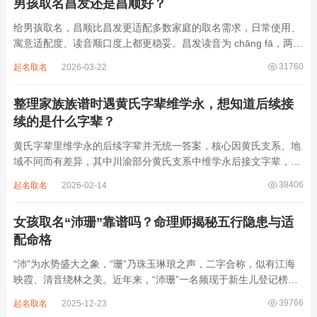
男孩取名昌发还是昌顺好？
给男孩取名，昌顺比昌发更适配多数家庭的取名需求，日常使用、
寓意适配度、读音顺口度上都更稳妥。昌发读音为 chāng fā，两个
字均为阴平声调，连读时没有声调起伏，日常呼喊不够清亮，远距
31760
起名取名
2026-03-22
离叫名字时辨识度不高。昌字本义为兴盛、繁茂，发字核心指向发
财、发迹，两个字组合的核心寓...
整理家族族谱时遇黄氏字辈维学永，想知道后续接
续的是什么字辈？
黄氏字辈里维学永的后续字辈并无统一答案，核心因黄氏支系、地
域不同而有差异，其中川渝部分黄氏支系中维学永后接文字辈，完
整顺承为维、学、永、文、明、盛。这个字辈序列是川渝地区黄氏
38406
起名取名
2026-02-14
某支系的续修字辈，在安岳、岳池一带的黄氏族谱里能明确查到，
后续还跟着纲、常、任、本、初，再往后是...
女孩取名“沛珊”靠谱吗？命理师揭秘五行隐患与适
配命格
“沛”为水势盛大之象，“珊”乃珠玉琳琅之声，二字合称，似有江海
映霞、清音绕林之美。近年来，“沛珊”一名频现于新生儿登记榜
上，尤以女婴为多，取其灵动温润、才情出众之意。然姓名非止文
39766
起名取名
2025-12-23
雅符号，实为命理五行流转之枢纽。一字之选，关乎气场平衡。沛