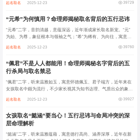
39729
起名取名
2025-12-23
象，实藏金水偏寒、火气受制之弊，若不顾八字强弱，盲目套用，
反易引发体弱多病、意志不坚、事业难...
“元希”为何慎用？命理师揭秘取名背后的五行忌讳
“元希”二字，音韵清越，意蕴深远，近年渐成家长取名新宠。“元”
为始、为尊，象征根本与领袖之气；“希”为稀有、为向往，寓意卓
尔不群、心怀大志。组合而成，“元希”似有天纵之才、贵不可言之
39760
起名取名
2025-12-23
象。然姓名非止文雅，实为命理气场之枢纽。一字之选，关乎运途
起伏。“元”属木，“希”藏水火...
“佩君”不是人人都能用！命理师揭秘名字背后的五
行杀局与取名禁忌
“佩君”二字，听来温雅如玉，寓意怀德佩玉、君子端方，近年来在
女孩取名中颇为流行，不少家长视其为知书达理、气质出众的象
征。然姓名之学，根在八字，名若逆势而行，再文雅也成负累。细
39927
起名取名
2025-12-23
察“佩君”之象，实藏金气过旺、木土受制之局，若不顾命主五行强
弱，盲目套用，反易招致体弱多病、意志...
女孩取名“懿涵”要当心！五行忌讳与命局冲突的深
层命理解析
“懿涵”二字，听来温雅蕴藉，寓意德行高尚、涵养深厚，近年在新