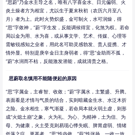
“思蔚”乃金水主导之名，唯有八字喜金水、日元偏弱、火
炎土燥者方为相宜，尤以生于夏末秋初（农历六月至八
月）者为上。此时火势炽盛，金可制火，水可润燥，得
“思”字敛神，“蔚”字生发，反能调候得宜，化煞为权。若命
局以金为用、水为喜，或从事文学、艺术、传媒、心理等
需敏锐感知之业者，用此名可助灵感勃发、贵人提携、才
情外显。特别是庚辛金日主身弱者，得“思”金助而不孤，
“蔚”水润而不枯，反能激发潜能，成就清贵之格。
思蔚取名慎用不能随便起的原因
“思”字属金，主睿智、收敛；“蔚”字属水，主繁盛、升腾。
表面看是才情与气质的结合，实则暗藏金生水、水泛木折
之险。金水相生，寒气渐凝，若命局本就火弱土虚，则形
成“火熄土崩”之象。火为礼、为心、为精神，土为信、为
母、为健康，火土受克则易现心悸失眠、脾胃虚弱、情绪
低落之症。更甚者，“思”性内敛，“蔚”性张扬，一收一放，