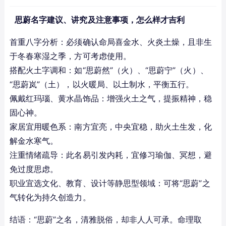
思蔚名字建议、讲究及注意事项，怎么样才吉利
首重八字分析：必须确认命局喜金水、火炎土燥，且非生
于冬春寒湿之季，方可考虑使用。
搭配火土字调和：如“思蔚然”（火）、“思蔚宁”（火）、
“思蔚岚”（土），以火暖局、以土制水，平衡五行。
佩戴红玛瑙、黄水晶饰品：增强火土之气，提振精神，稳
固心神。
家居宜用暖色系：南方宜亮，中央宜稳，助火土生发，化
解金水寒气。
注重情绪疏导：此名易引发内耗，宜修习瑜伽、冥想，避
免过度思虑。
职业宜选文化、教育、设计等静思型领域：可将“思蔚”之
气转化为持久创造力。
结语：“思蔚”之名，清雅脱俗，却非人人可承。命理取