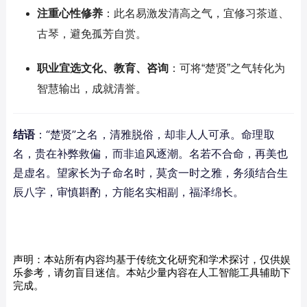
注重心性修养
：此名易激发清高之气，宜修习茶道、
古琴，避免孤芳自赏。
职业宜选文化、教育、咨询
：可将“楚贤”之气转化为
智慧输出，成就清誉。
结语
：“楚贤”之名，清雅脱俗，却非人人可承。命理取
名，贵在补弊救偏，而非追风逐潮。名若不合命，再美也
是虚名。望家长为子命名时，莫贪一时之雅，务须结合生
辰八字，审慎斟酌，方能名实相副，福泽绵长。
声明：本站所有内容均基于传统文化研究和学术探讨，仅供娱
乐参考，请勿盲目迷信。本站少量内容在人工智能工具辅助下
完成。