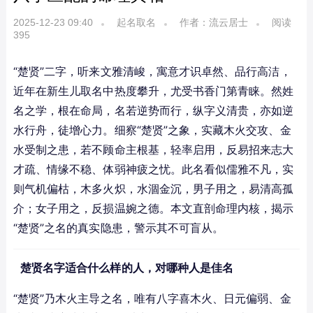
2025-12-23 09:40
起名取名
作者：流云居士
阅读
395
“楚贤”二字，听来文雅清峻，寓意才识卓然、品行高洁，
近年在新生儿取名中热度攀升，尤受书香门第青睐。然姓
名之学，根在命局，名若逆势而行，纵字义清贵，亦如逆
水行舟，徒增心力。细察“楚贤”之象，实藏木火交攻、金
水受制之患，若不顾命主根基，轻率启用，反易招来志大
才疏、情缘不稳、体弱神疲之忧。此名看似儒雅不凡，实
则气机偏枯，木多火炽，水涸金沉，男子用之，易清高孤
介；女子用之，反损温婉之德。本文直剖命理内核，揭示
“楚贤”之名的真实隐患，警示其不可盲从。
楚贤名字适合什么样的人，对哪种人是佳名
“楚贤”乃木火主导之名，唯有八字喜木火、日元偏弱、金