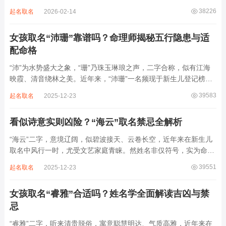
整顺承为维、学、永、文、明、盛。这个字辈序列是川渝地区黄氏
38226
起名取名
2026-02-14
某支系的续修字辈，在安岳、岳池一带的黄氏族谱里能明确查到，
后续还跟着纲、常、任、本、初，再往后是...
女孩取名“沛珊”靠谱吗？命理师揭秘五行隐患与适
配命格
“沛”为水势盛大之象，“珊”乃珠玉琳琅之声，二字合称，似有江海
映霞、清音绕林之美。近年来，“沛珊”一名频现于新生儿登记榜
上，尤以女婴为多，取其灵动温润、才情出众之意。然姓名非止文
39583
起名取名
2025-12-23
雅符号，实为命理五行流转之枢纽。一字之选，关乎气场平衡。沛
属水，珊属金，金生水则势愈旺。若命...
看似诗意实则凶险？“海云”取名禁忌全解析
“海云”二字，意境辽阔，似碧波接天、云卷长空，近年来在新生儿
取名中风行一时，尤受文艺家庭青睐。然姓名非仅符号，实为命局
之延伸。若不顾八字寒暖燥湿，妄用“海云”，反成拖累。此名水势
39551
起名取名
2025-12-23
滔天，木浮无根，阴气过重，易致意志不坚、事业漂泊、健康受
损。男子用之多情志难定，女子用之则婚...
女孩取名“睿雅”合适吗？姓名学全面解读吉凶与禁
忌
“睿雅”二字，听来清贵脱俗，寓意聪慧明达、气质高雅，近年来在