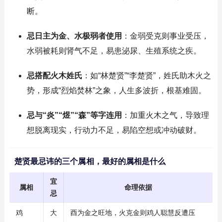
断。
忌日主为金、水极弱者使用
：金弱受克则事业受压，
水弱被耗则肾气不足，易患泌尿、生殖系统之疾。
忌搭配火木姓氏
：如“林楚贤”“李楚贤”，姓氏助木火之
势，形成“烈焰焚林”之象，人生多波折，根基难固。
忌与“炎”“煜”“森”等字连用
：加重火木之气，导致理
想脱离现实，行动力不足，易陷空想或冲动破财。
楚贤最忌讳的三个属相，最好的属相是什么
宜
属相
命理依据
忌
鸡
大
酉为金之旺地，火克金则鸡人聪慧反遭压