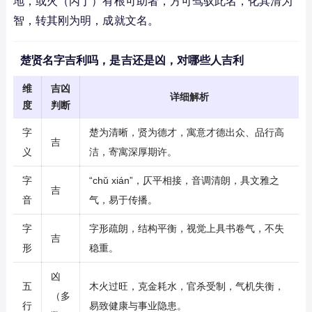
地，或火（丙丁）有根可助者，方可驾驭此名，化其清为
智，转其刚为明，成就文名。
楚贤名字吉利吗，是吉还是凶，对哪些人吉利
维
吉凶
详细解析
度
判断
字
楚为清晰，贤为德才，寓意才德出众、品行高
吉
义
洁，寄寓深厚期许。
字
“chǔ xián”，仄平相接，音调清朗，具文雅之
吉
音
气，易于传播。
字
字形疏朗，结构平衡，视觉上具书卷气，不失
吉
形
稳重。
凶
五
木火过旺，克金耗水，官杀受制，气机失衡，
（多
行
易致健康与事业隐患。