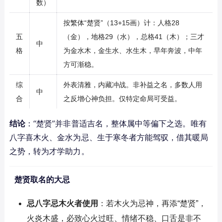
数）
按繁体“楚贤”（13+15画）计：人格28
五
（金），地格29（水），总格41（木）；三才
中
格
为金水木，金生水、水生木，早年奔波，中年
方可渐稳。
综
外表清雅，内藏冲战。非补益之名，多数人用
中
合
之反增心神负担。仅特定命局可受益。
结论
：“楚贤”并非普适吉名，整体属中等偏下之选。唯有
八字喜木火、金水为忌、生于寒冬者方能驾驭，借其暖局
之势，转为才学助力。
楚贤取名的大忌
忌八字忌木火者使用
：若木火为忌神，再添“楚贤”，
火炎木盛，必致心火过旺、情绪不稳、口舌是非不