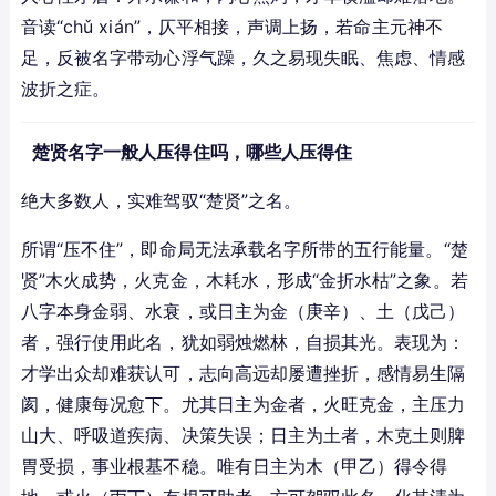
音读“chǔ xián”，仄平相接，声调上扬，若命主元神不
足，反被名字带动心浮气躁，久之易现失眠、焦虑、情感
波折之症。
楚贤名字一般人压得住吗，哪些人压得住
绝大多数人，实难驾驭“楚贤”之名。
所谓“压不住”，即命局无法承载名字所带的五行能量。“楚
贤”木火成势，火克金，木耗水，形成“金折水枯”之象。若
八字本身金弱、水衰，或日主为金（庚辛）、土（戊己）
者，强行使用此名，犹如弱烛燃林，自损其光。表现为：
才学出众却难获认可，志向高远却屡遭挫折，感情易生隔
阂，健康每况愈下。尤其日主为金者，火旺克金，主压力
山大、呼吸道疾病、决策失误；日主为土者，木克土则脾
胃受损，事业根基不稳。唯有日主为木（甲乙）得令得