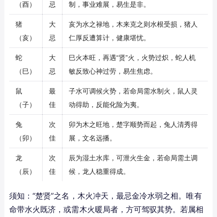
（酉）
忌
制，事业难展，易生是非。
猪
大
亥为水之禄地，木来克之则水根受损，猪人
（亥）
忌
仁厚反遭算计，健康堪忧。
蛇
大
巳火本旺，再遇“贤”火，火势过炽，蛇人机
（巳）
忌
敏反致心神过劳，易生焦虑。
鼠
最
子水可调候火势，若命局需水制火，鼠人灵
（子）
佳
动得助，反能化险为夷。
兔
次
卯为木之旺地，楚字顺势而起，兔人清秀得
（卯）
佳
展，文名远播。
龙
次
辰为湿土水库，可泄火生金，若命局需土调
（辰）
佳
候，龙人稳重得成。
须知：“楚贤”之名，木火冲天，最忌金冷水弱之相。唯有
命带水火既济，或需木火暖局者，方可驾驭其势。若属相