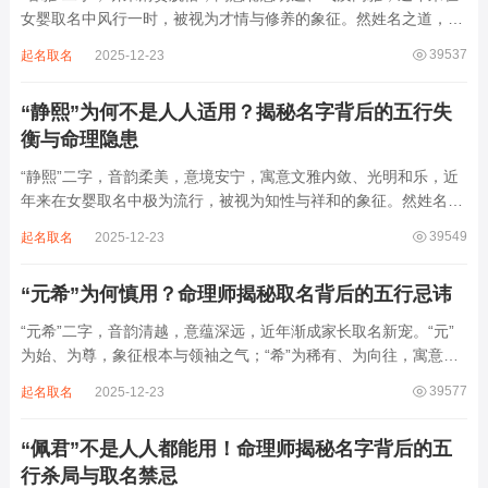
女婴取名中风行一时，被视为才情与修养的象征。然姓名之道，贵
在因命施名，名若与八字相悖，纵然字字珠玑，也如履冰负薪，徒
39537
起名取名
2025-12-23
增心力。细察“睿雅”之局，实藏金水成势、火土受制之患，若不顾
命主根基，贸然启用，反易招来体弱多...
“静熙”为何不是人人适用？揭秘名字背后的五行失
衡与命理隐患
“静熙”二字，音韵柔美，意境安宁，寓意文雅内敛、光明和乐，近
年来在女婴取名中极为流行，被视为知性与祥和的象征。然姓名命
理讲究因人而异，名若不合命局，再温婉也成负担。细究“静熙”之
39549
起名取名
2025-12-23
象，实藏金水偏寒、火气受制之弊，若不顾八字强弱，盲目套用，
反易引发体弱多病、意志不坚、事业难...
“元希”为何慎用？命理师揭秘取名背后的五行忌讳
“元希”二字，音韵清越，意蕴深远，近年渐成家长取名新宠。“元”
为始、为尊，象征根本与领袖之气；“希”为稀有、为向往，寓意卓
尔不群、心怀大志。组合而成，“元希”似有天纵之才、贵不可言之
39577
起名取名
2025-12-23
象。然姓名非止文雅，实为命理气场之枢纽。一字之选，关乎运途
起伏。“元”属木，“希”藏水火...
“佩君”不是人人都能用！命理师揭秘名字背后的五
行杀局与取名禁忌