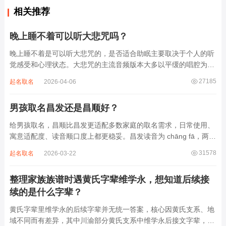
相关推荐
晚上睡不着可以听大悲咒吗？
晚上睡不着是可以听大悲咒的，是否适合助眠主要取决于个人的听
觉感受和心理状态。大悲咒的主流音频版本大多以平缓的唱腔为
主，旋律节奏偏慢，没有大幅度的起伏变化，也没有尖锐的音效和
27185
起名取名
2026-04-06
急促的鼓点，这类音频本身具备静心的基础特质。睡前思绪繁杂、
心里焦躁时，轻柔播放大悲咒，能减少大脑胡...
男孩取名昌发还是昌顺好？
给男孩取名，昌顺比昌发更适配多数家庭的取名需求，日常使用、
寓意适配度、读音顺口度上都更稳妥。昌发读音为 chāng fā，两个
字均为阴平声调，连读时没有声调起伏，日常呼喊不够清亮，远距
31578
起名取名
2026-03-22
离叫名字时辨识度不高。昌字本义为兴盛、繁茂，发字核心指向发
财、发迹，两个字组合的核心寓...
整理家族族谱时遇黄氏字辈维学永，想知道后续接
续的是什么字辈？
黄氏字辈里维学永的后续字辈并无统一答案，核心因黄氏支系、地
域不同而有差异，其中川渝部分黄氏支系中维学永后接文字辈，完