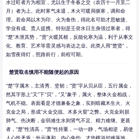
水过旺者方为相宜，尤以生于冬春之交（农历十一月至二
月）者为上。此时寒气未退，木火可暖局驱寒，调和命
理。若命局以木为印、火为食伤，得此名可助才思敏捷、
学业有成、贵人提携。特别是壬癸水日主身强过寒者，得
“楚”木泄其势，“贤”火暖其根，反能化寒为温，利于从事文
化、教育、艺术等需灵感与表达之业。此类人用“楚贤”，
如雪夜得灯，照路前行，前程可期。
楚贤取名慎用不能随便起的原因
“楚”字属木，主清秀、坚韧；“贤”字从贝从臣，五行属金，
然其字形上“又”下“贝”，“又”象手，属火，整体火金相战，
气机不稳。表面看是才德兼备之象，实则暗藏木生火、火
克金之局，形成“火金交战、木多火窒”之弊。火克金则损
肺气、伤决断，金弱难生水则肾气不足、精力难继。更甚
者，“楚”性清高，“贤”性持重，一动一静，气场相逆，易使
人心性矛盾：外示谦和，内心焦灼，才华横溢却难落地。