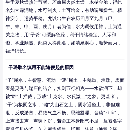
生于夏秋燥热时节者。若命局火炎土燥，木枯金脆，得此
名如甘霖润地，水可制火，土可培金，有助调和燥气、精
神安宁、运势平稳。尤以出生在农历四月至九月（巳、
午、未、申、酉、戌月）者为佳，水为调候用神，土为通
关之物，用“子璐”可缓解急躁，利于情绪稳定、人际和
谐、学业顺遂。此类人得此名，如清泉润心，顺势而为，
福泽绵长。
子璐取名慎用不能随便起的原因
“子”属水，主智慧、流动；“璐”属土，主稳重、承载。表面
看是灵秀与端庄的结合，实则五行相克——水欲润下，却
被“璐”土拦截，形成“土克水、水反激土”之象。更甚者，
“子”为极阴之水，“璐”为山石之土，阴水遇坚土，非但难
泄，反成淤塞，易致气血不畅、思维凝滞。音读“zǐ lù”，
上声接去声，声调下沉，若命主本身阳气不足，反被名字
牵引气机内陷，久之易现倦怠、忧郁、注意力涣散之症。