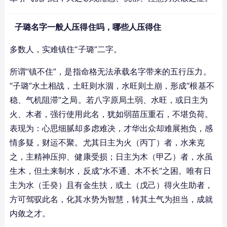
子璐名字一般人压得住吗，哪些人压得住
多数人，实难镇住“子璐”二字。
所谓“镇不住”，是指命格无法承载名字带来的五行压力。
“子璐”水土相战，土旺则水涸，水旺则土崩，形成“根基不
稳、气机阻滞”之局。若八字原局土弱、水旺，或日主为
火、木者，强行使用此名，犹如弱苗压重石，不堪负荷。
表现为：心思细腻却多虑难决，才华出众却难展抱负，感
情多疑，财运不聚。尤其日主为火（丙丁）者，水来克
之，主精神压抑、健康受损；日主为木（甲乙）者，水虽
生木，但土来制水，反成“水不通、木不长”之困。唯有日
主为水（壬癸）且有金生扶，或土（戊己）得火生助者，
方可驾驭此名，化其水势为智慧，转其土气为担当，成就
内敛之才。