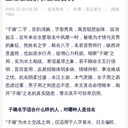
2025-12-23 15:20
起名取名
作者：流云居士
阅读
7081
“子璐”二字，音韵清婉，字形秀美，寓意聪慧如珠、温润
如玉，近年来在女婴取名中风靡一时，被视为才情与灵秀
的象征。然姓名之学，根在八字，名若逆势而行，纵然诗
意盎然，也如逆水行舟，徒增心力耗损。细察“子璐”之
局，实为水土相战、寒湿凝滞之象，若不顾命主五行强
弱，盲目套用，反易招致体弱多病、情绪抑郁、事业难成
之忧。此名阴柔过盛，水泛土崩，木气受困，女子用之易
思虑过重，男子用之则意志不坚。本文直击命理根本，揭
开“子璐”之名的真实隐患，警示其不可轻率启用。
子璐名字适合什么样的人，对哪种人是佳名
“子璐”为水土交战之局，仅适用于八字喜水、日主偏旺、