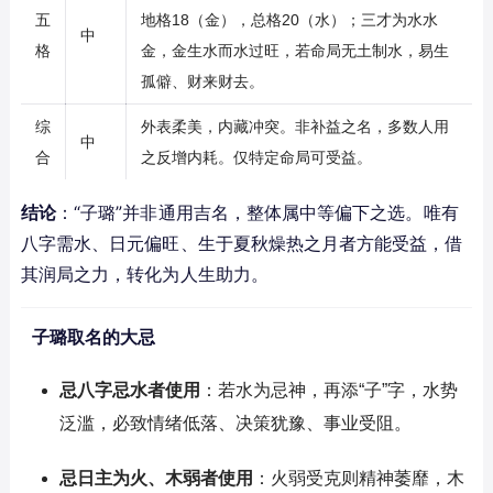
五
地格18（金），总格20（水）；三才为水水
中
格
金，金生水而水过旺，若命局无土制水，易生
孤僻、财来财去。
综
外表柔美，内藏冲突。非补益之名，多数人用
中
合
之反增内耗。仅特定命局可受益。
结论
：“子璐”并非通用吉名，整体属中等偏下之选。唯有
八字需水、日元偏旺、生于夏秋燥热之月者方能受益，借
其润局之力，转化为人生助力。
子璐取名的大忌
忌八字忌水者使用
：若水为忌神，再添“子”字，水势
泛滥，必致情绪低落、决策犹豫、事业受阻。
忌日主为火、木弱者使用
：火弱受克则精神萎靡，木