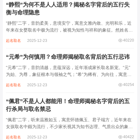
“静熙”为何不是人人适用？揭秘名字背后的五行失
衡与命理隐患
“静熙”二字，音韵柔美，意境安宁，寓意文雅内敛、光明和乐，近
年来在女婴取名中极为流行，被视为知性与祥和的象征。然姓名命
理讲究因人而异，名若不合命局，再温婉也成负担。细究“静熙”之
40220
起名取名
2025-12-23
象，实藏金水偏寒、火气受制之弊，若不顾八字强弱，盲目套用，
反易引发体弱多病、意志不坚、事业难...
“元希”为何慎用？命理师揭秘取名背后的五行忌讳
“元希”二字，音韵清越，意蕴深远，近年渐成家长取名新宠。“元”
为始、为尊，象征根本与领袖之气；“希”为稀有、为向往，寓意卓
尔不群、心怀大志。组合而成，“元希”似有天纵之才、贵不可言之
40254
起名取名
2025-12-23
象。然姓名非止文雅，实为命理气场之枢纽。一字之选，关乎运途
起伏。“元”属木，“希”藏水火...
“佩君”不是人人都能用！命理师揭秘名字背后的五
行杀局与取名禁忌
“佩君”二字，听来温雅如玉，寓意怀德佩玉、君子端方，近年来在
女孩取名中颇为流行，不少家长视其为知书达理、气质出众的象
征。然姓名之学，根在八字，名若逆势而行，再文雅也成负累。细
40422
起名取名
2025-12-23