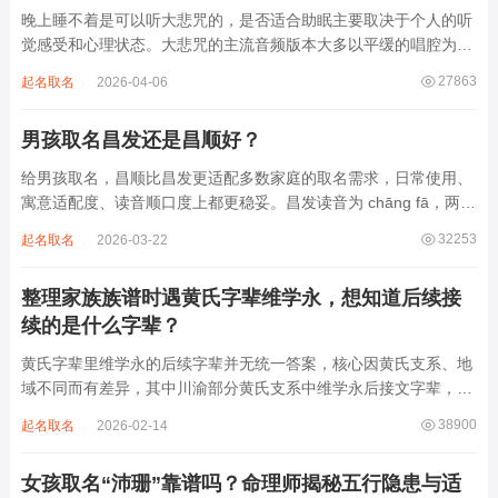
晚上睡不着是可以听大悲咒的，是否适合助眠主要取决于个人的听
觉感受和心理状态。大悲咒的主流音频版本大多以平缓的唱腔为
主，旋律节奏偏慢，没有大幅度的起伏变化，也没有尖锐的音效和
27863
起名取名
2026-04-06
急促的鼓点，这类音频本身具备静心的基础特质。睡前思绪繁杂、
心里焦躁时，轻柔播放大悲咒，能减少大脑胡...
男孩取名昌发还是昌顺好？
给男孩取名，昌顺比昌发更适配多数家庭的取名需求，日常使用、
寓意适配度、读音顺口度上都更稳妥。昌发读音为 chāng fā，两个
字均为阴平声调，连读时没有声调起伏，日常呼喊不够清亮，远距
32253
起名取名
2026-03-22
离叫名字时辨识度不高。昌字本义为兴盛、繁茂，发字核心指向发
财、发迹，两个字组合的核心寓...
整理家族族谱时遇黄氏字辈维学永，想知道后续接
续的是什么字辈？
黄氏字辈里维学永的后续字辈并无统一答案，核心因黄氏支系、地
域不同而有差异，其中川渝部分黄氏支系中维学永后接文字辈，完
整顺承为维、学、永、文、明、盛。这个字辈序列是川渝地区黄氏
38900
起名取名
2026-02-14
某支系的续修字辈，在安岳、岳池一带的黄氏族谱里能明确查到，
后续还跟着纲、常、任、本、初，再往后是...
女孩取名“沛珊”靠谱吗？命理师揭秘五行隐患与适