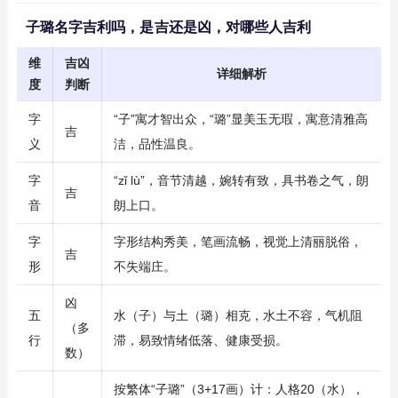
子璐名字吉利吗，是吉还是凶，对哪些人吉利
维
吉凶
详细解析
度
判断
字
“子”寓才智出众，“璐”显美玉无瑕，寓意清雅高
吉
义
洁，品性温良。
字
“zǐ lù”，音节清越，婉转有致，具书卷之气，朗
吉
音
朗上口。
字
字形结构秀美，笔画流畅，视觉上清丽脱俗，
吉
形
不失端庄。
凶
五
水（子）与土（璐）相克，水土不容，气机阻
（多
行
滞，易致情绪低落、健康受损。
数）
按繁体“子璐”（3+17画）计：人格20（水），