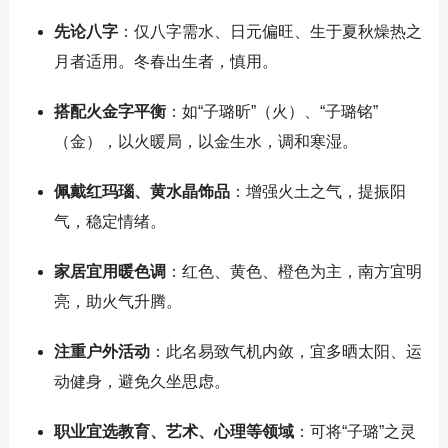
先论八字
：仅八字需水、日元偏旺、生于夏秋燥热之
月者适用。冬春出生者，慎用。
搭配火金字平衡
：如“子璐昕”（火）、“子璐铭”
（金），以火暖局，以金生水，调和寒湿。
佩戴红玛瑙、黄水晶饰品
：增强火土之气，提振阳
气，稳定情绪。
家居宜用暖色调
：红色、黄色、橙色为主，南方宜明
亮，助火气升腾。
注重户外活动
：此名易致气机内敛，宜多晒太阳、运
动健身，避免久坐思虑。
职业宜选教育、艺术、心理等领域
：可将“子璐”之灵