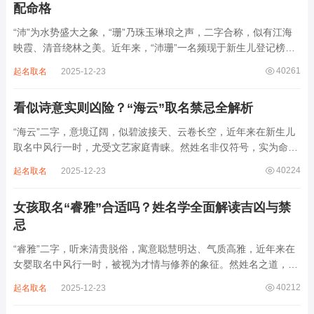
配命格
“沛”为水势盛大之象，“珊”乃珠玉琳琅之声，二字合称，似有江海
映霞、清音绕林之美。近年来，“沛珊”一名频现于新生儿登记榜
上，尤以女婴为多，取其灵动温润、才情出众之意。然姓名非止文
40261
起名取名
2025-12-23
雅符号，实为命理五行流转之枢纽。一字之选，关乎气场平衡。沛
属水，珊属金，金生水则势愈旺。若命...
看似诗意实则凶险？“海云”取名禁忌全解析
“海云”二字，意境辽阔，似碧波接天、云卷长空，近年来在新生儿
取名中风行一时，尤受文艺家庭青睐。然姓名非仅符号，实为命局
之延伸。若不顾八字寒暖燥湿，妄用“海云”，反成拖累。此名水势
40224
起名取名
2025-12-23
滔天，木浮无根，阴气过重，易致意志不坚、事业漂泊、健康受
损。男子用之多情志难定，女子用之则婚...
女孩取名“睿雅”合适吗？姓名学全面解读吉凶与禁
忌
“睿雅”二字，听来清贵脱俗，寓意聪慧明达、气质高雅，近年来在
女婴取名中风行一时，被视为才情与修养的象征。然姓名之道，贵
在因命施名，名若与八字相悖，纵然字字珠玑，也如履冰负薪，徒
40212
起名取名
2025-12-23
增心力。细察“睿雅”之局，实藏金水成势、火土受制之患，若不顾
命主根基，贸然启用，反易招来体弱多...