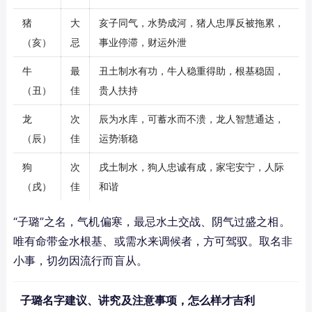
猪
大
亥子同气，水势成河，猪人忠厚反被拖累，
（亥）
忌
事业停滞，财运外泄
牛
最
丑土制水有功，牛人稳重得助，根基稳固，
（丑）
佳
贵人扶持
龙
次
辰为水库，可蓄水而不溃，龙人智慧通达，
（辰）
佳
运势渐稳
狗
次
戌土制水，狗人忠诚有成，家宅安宁，人际
（戌）
佳
和谐
“子璐”之名，气机偏寒，最忌水土交战、阴气过盛之相。
唯有命带金水根基、或需水来调候者，方可驾驭。取名非
小事，切勿因流行而盲从。
子璐名字建议、讲究及注意事项，怎么样才吉利