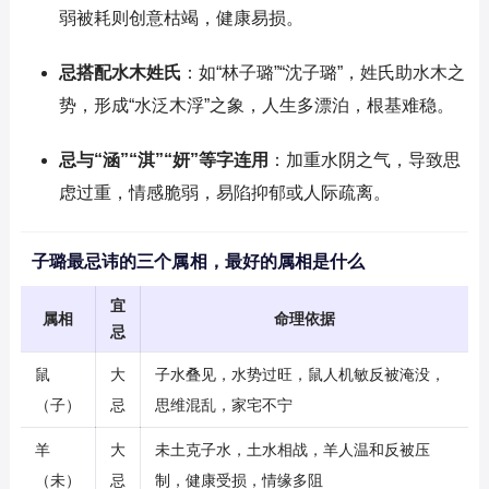
弱被耗则创意枯竭，健康易损。
忌搭配水木姓氏
：如“林子璐”“沈子璐”，姓氏助水木之
势，形成“水泛木浮”之象，人生多漂泊，根基难稳。
忌与“涵”“淇”“妍”等字连用
：加重水阴之气，导致思
虑过重，情感脆弱，易陷抑郁或人际疏离。
子璐最忌讳的三个属相，最好的属相是什么
宜
属相
命理依据
忌
鼠
大
子水叠见，水势过旺，鼠人机敏反被淹没，
（子）
忌
思维混乱，家宅不宁
羊
大
未土克子水，土水相战，羊人温和反被压
（未）
忌
制，健康受损，情缘多阻