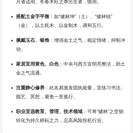
月者适用。冬春木旺之季出生者，慎用。
搭配土金字平衡
：如“健林坤”（土）、“健林锐”
（金），以土耗木、以金制木，调和五行。
佩戴玉石、银饰
：增强金土之气，稳定情绪，抑制冲
动。
家居宜用黄色、白色
：中央与西方宜明亮整洁，助土
金之气流通。
注重静心修养
：此名易激发固执能量，宜练习书法、
园艺、冥想，避免一意孤行。
职业宜选教育、管理、技术领域
：可将“健林”之坚韧
转化为持久耕耘之力，忌高风险投机行业。