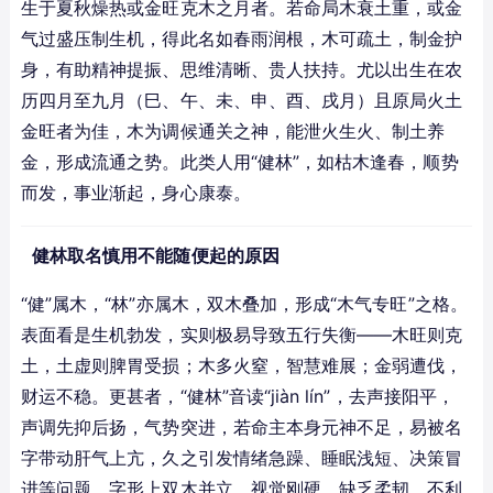
生于夏秋燥热或金旺克木之月者。若命局木衰土重，或金
气过盛压制生机，得此名如春雨润根，木可疏土，制金护
身，有助精神提振、思维清晰、贵人扶持。尤以出生在农
历四月至九月（巳、午、未、申、酉、戌月）且原局火土
金旺者为佳，木为调候通关之神，能泄火生火、制土养
金，形成流通之势。此类人用“健林”，如枯木逢春，顺势
而发，事业渐起，身心康泰。
健林取名慎用不能随便起的原因
“健”属木，“林”亦属木，双木叠加，形成“木气专旺”之格。
表面看是生机勃发，实则极易导致五行失衡——木旺则克
土，土虚则脾胃受损；木多火窒，智慧难展；金弱遭伐，
财运不稳。更甚者，“健林”音读“jiàn lín”，去声接阳平，
声调先抑后扬，气势突进，若命主本身元神不足，易被名
字带动肝气上亢，久之引发情绪急躁、睡眠浅短、决策冒
进等问题。字形上双木并立，视觉刚硬，缺乏柔韧，不利