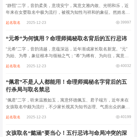
“静熙”二字，音韵柔美，意境安宁，寓意文雅内敛、光明和乐，近
年来在女婴取名中极为流行，被视为知性与祥和的象征。然姓名命
理讲究因人而异，名若不合命局，再温婉也成负担。细究“静熙”之
39997
起名取名
2025-12-23
象，实藏金水偏寒、火气受制之弊，若不顾八字强弱，盲目套用，
反易引发体弱多病、意志不坚、事业难...
“元希”为何慎用？命理师揭秘取名背后的五行忌讳
“元希”二字，音韵清越，意蕴深远，近年渐成家长取名新宠。“元”
为始、为尊，象征根本与领袖之气；“希”为稀有、为向往，寓意卓
尔不群、心怀大志。组合而成，“元希”似有天纵之才、贵不可言之
40032
起名取名
2025-12-23
象。然姓名非止文雅，实为命理气场之枢纽。一字之选，关乎运途
起伏。“元”属木，“希”藏水火...
“佩君”不是人人都能用！命理师揭秘名字背后的五
行杀局与取名禁忌
“佩君”二字，听来温雅如玉，寓意怀德佩玉、君子端方，近年来在
女孩取名中颇为流行，不少家长视其为知书达理、气质出众的象
征。然姓名之学，根在八字，名若逆势而行，再文雅也成负累。细
40199
起名取名
2025-12-23
察“佩君”之象，实藏金气过旺、木土受制之局，若不顾命主五行强
弱，盲目套用，反易招致体弱多病、意志...
女孩取名“懿涵”要当心！五行忌讳与命局冲突的深