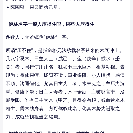
人际圆融，易显固执己见。
健林名字一般人压得住吗，哪些人压得住
多数人，实难镇住“健林”二字。
所谓“压不住”，是指命格无法承载名字带来的木气冲击。
凡八字忌木、日主为土（戊己）、金（庚辛）或水（壬
癸）者，强行使用此名，犹如弱土承巨木，根基动摇。表
现为：身体易疲、肠胃不适，事业多阻、小人暗扰，感情
不顺、沟通僵化。尤其日主为土者，木来克之，主压力沉
重、健康下滑；日主为金者，木坚金缺，主破财官非、发
展受限。唯有日主为木（甲乙）且得令有根，或命带水木
相生、需木助身者，方可驾驭此名，化其木势为进取之
力，成就坚韧担当之格局。