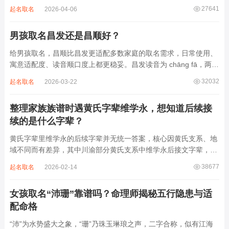
主，旋律节奏偏慢，没有大幅度的起伏变化，也没有尖锐的音效和
27641
起名取名
2026-04-06
急促的鼓点，这类音频本身具备静心的基础特质。睡前思绪繁杂、
心里焦躁时，轻柔播放大悲咒，能减少大脑胡...
男孩取名昌发还是昌顺好？
给男孩取名，昌顺比昌发更适配多数家庭的取名需求，日常使用、
寓意适配度、读音顺口度上都更稳妥。昌发读音为 chāng fā，两个
字均为阴平声调，连读时没有声调起伏，日常呼喊不够清亮，远距
32032
起名取名
2026-03-22
离叫名字时辨识度不高。昌字本义为兴盛、繁茂，发字核心指向发
财、发迹，两个字组合的核心寓...
整理家族族谱时遇黄氏字辈维学永，想知道后续接
续的是什么字辈？
黄氏字辈里维学永的后续字辈并无统一答案，核心因黄氏支系、地
域不同而有差异，其中川渝部分黄氏支系中维学永后接文字辈，完
整顺承为维、学、永、文、明、盛。这个字辈序列是川渝地区黄氏
38677
起名取名
2026-02-14
某支系的续修字辈，在安岳、岳池一带的黄氏族谱里能明确查到，
后续还跟着纲、常、任、本、初，再往后是...
女孩取名“沛珊”靠谱吗？命理师揭秘五行隐患与适
配命格
“沛”为水势盛大之象，“珊”乃珠玉琳琅之声，二字合称，似有江海