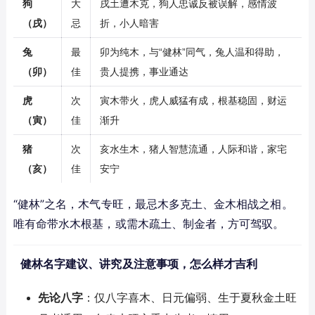
狗
大
戌土遭木克，狗人忠诚反被误解，感情波
（戌）
忌
折，小人暗害
兔
最
卯为纯木，与“健林”同气，兔人温和得助，
（卯）
佳
贵人提携，事业通达
虎
次
寅木带火，虎人威猛有成，根基稳固，财运
（寅）
佳
渐升
猪
次
亥水生木，猪人智慧流通，人际和谐，家宅
（亥）
佳
安宁
“健林”之名，木气专旺，最忌木多克土、金木相战之相。
唯有命带水木根基，或需木疏土、制金者，方可驾驭。
健林名字建议、讲究及注意事项，怎么样才吉利
先论八字
：仅八字喜木、日元偏弱、生于夏秋金土旺