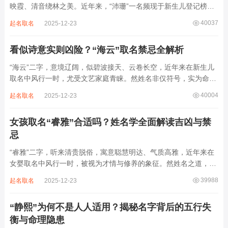
映霞、清音绕林之美。近年来，“沛珊”一名频现于新生儿登记榜
上，尤以女婴为多，取其灵动温润、才情出众之意。然姓名非止文
40037
起名取名
2025-12-23
雅符号，实为命理五行流转之枢纽。一字之选，关乎气场平衡。沛
属水，珊属金，金生水则势愈旺。若命...
看似诗意实则凶险？“海云”取名禁忌全解析
“海云”二字，意境辽阔，似碧波接天、云卷长空，近年来在新生儿
取名中风行一时，尤受文艺家庭青睐。然姓名非仅符号，实为命局
之延伸。若不顾八字寒暖燥湿，妄用“海云”，反成拖累。此名水势
40004
起名取名
2025-12-23
滔天，木浮无根，阴气过重，易致意志不坚、事业漂泊、健康受
损。男子用之多情志难定，女子用之则婚...
女孩取名“睿雅”合适吗？姓名学全面解读吉凶与禁
忌
“睿雅”二字，听来清贵脱俗，寓意聪慧明达、气质高雅，近年来在
女婴取名中风行一时，被视为才情与修养的象征。然姓名之道，贵
在因命施名，名若与八字相悖，纵然字字珠玑，也如履冰负薪，徒
39988
起名取名
2025-12-23
增心力。细察“睿雅”之局，实藏金水成势、火土受制之患，若不顾
命主根基，贸然启用，反易招来体弱多...
“静熙”为何不是人人适用？揭秘名字背后的五行失
衡与命理隐患