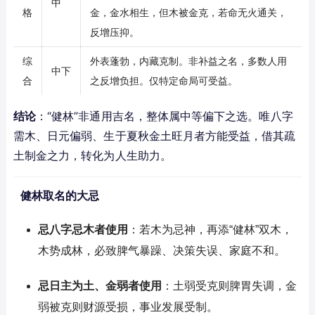
中
格
金，金水相生，但木被金克，若命无火通关，
反增压抑。
综
外表蓬勃，内藏克制。非补益之名，多数人用
中下
合
之反增负担。仅特定命局可受益。
结论
：“健林”非通用吉名，整体属中等偏下之选。唯八字
需木、日元偏弱、生于夏秋金土旺月者方能受益，借其疏
土制金之力，转化为人生助力。
健林取名的大忌
忌八字忌木者使用
：若木为忌神，再添“健林”双木，
木势成林，必致脾气暴躁、决策失误、家庭不和。
忌日主为土、金弱者使用
：土弱受克则脾胃失调，金
弱被克则财源受损，事业发展受制。