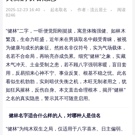
2025-12-23 16:40
起名取名
作者：流云居士
阅读
8246
“健林”二字，一听便觉阳刚挺拔，寓意体魄强健、如林木
繁茂，生命力旺盛，近年来在男孩取名中颇受青睐，被视
为健康与成长的象征。然姓名非仅符号，实为气场载体，
名若不合命局，再响亮亦成负累。细究“健林”之象，实藏
木气冲天、土金受制之患，若不顾八字强弱寒暖，盲目套
用，反易招来心神不宁、事业反复、根基不稳之忧。此名
看似生机勃勃，实则暗伏失衡之机，木旺无制者用之，犹
如狂风摧林，反伤自身。本文直击命理根本，揭开“健林”
之名的真实隐患，警示其不可随意启用。
健林名字适合什么样的人，对哪种人是佳名
“健林”为纯木双生之局，仅适用于八字喜木、日主偏弱、