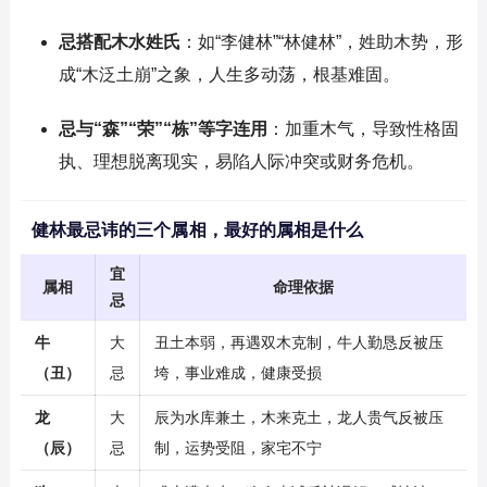
忌搭配木水姓氏
：如“李健林”“林健林”，姓助木势，形
成“木泛土崩”之象，人生多动荡，根基难固。
忌与“森”“荣”“栋”等字连用
：加重木气，导致性格固
执、理想脱离现实，易陷人际冲突或财务危机。
健林最忌讳的三个属相，最好的属相是什么
宜
属相
命理依据
忌
牛
大
丑土本弱，再遇双木克制，牛人勤恳反被压
（丑）
忌
垮，事业难成，健康受损
龙
大
辰为水库兼土，木来克土，龙人贵气反被压
（辰）
忌
制，运势受阻，家宅不宁