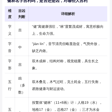
健林名字吉利吗，是吉还是凶，对哪些人吉利
维
吉凶
详细解析
度
判断
字
“健”寓健康强壮，“林”显繁茂成材，寓意积极向
吉
义
上，生命力强。
字
“jiàn lín”，音节清亮但略显急促，气势外放，
中
音
缺乏内敛。
字
双木成林，结构对称，视觉稳重，具生长之
吉
形
象。
凶
五
双木叠见，木气过旺，克土耗金，五行失衡，
（多
行
易致健康与财运波动。
数）
按繁体“健林”（11+8画）计：人格19（水），
五
地格17（金），总格27（金）；三才为水金