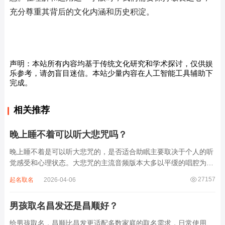
充分尊重其背后的文化内涵和历史积淀。
声明：本站所有内容均基于传统文化研究和学术探讨，仅供娱
乐参考，请勿盲目迷信。本站少量内容在人工智能工具辅助下
完成。
相关推荐
晚上睡不着可以听大悲咒吗？
晚上睡不着是可以听大悲咒的，是否适合助眠主要取决于个人的听
觉感受和心理状态。大悲咒的主流音频版本大多以平缓的唱腔为
主，旋律节奏偏慢，没有大幅度的起伏变化，也没有尖锐的音效和
27157
起名取名
2026-04-06
急促的鼓点，这类音频本身具备静心的基础特质。睡前思绪繁杂、
心里焦躁时，轻柔播放大悲咒，能减少大脑胡...
男孩取名昌发还是昌顺好？
给男孩取名，昌顺比昌发更适配多数家庭的取名需求，日常使用、