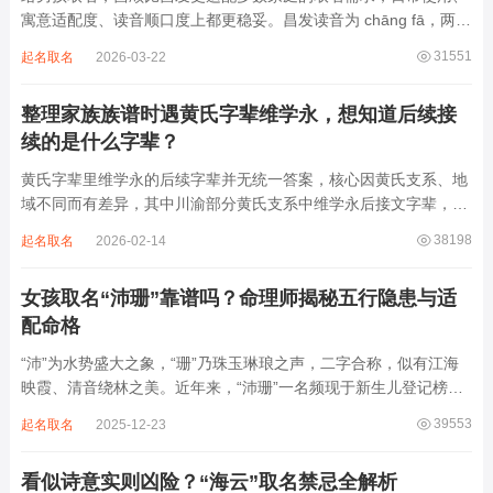
寓意适配度、读音顺口度上都更稳妥。昌发读音为 chāng fā，两个
字均为阴平声调，连读时没有声调起伏，日常呼喊不够清亮，远距
31551
起名取名
2026-03-22
离叫名字时辨识度不高。昌字本义为兴盛、繁茂，发字核心指向发
财、发迹，两个字组合的核心寓...
整理家族族谱时遇黄氏字辈维学永，想知道后续接
续的是什么字辈？
黄氏字辈里维学永的后续字辈并无统一答案，核心因黄氏支系、地
域不同而有差异，其中川渝部分黄氏支系中维学永后接文字辈，完
整顺承为维、学、永、文、明、盛。这个字辈序列是川渝地区黄氏
38198
起名取名
2026-02-14
某支系的续修字辈，在安岳、岳池一带的黄氏族谱里能明确查到，
后续还跟着纲、常、任、本、初，再往后是...
女孩取名“沛珊”靠谱吗？命理师揭秘五行隐患与适
配命格
“沛”为水势盛大之象，“珊”乃珠玉琳琅之声，二字合称，似有江海
映霞、清音绕林之美。近年来，“沛珊”一名频现于新生儿登记榜
上，尤以女婴为多，取其灵动温润、才情出众之意。然姓名非止文
39553
起名取名
2025-12-23
雅符号，实为命理五行流转之枢纽。一字之选，关乎气场平衡。沛
属水，珊属金，金生水则势愈旺。若命...
看似诗意实则凶险？“海云”取名禁忌全解析