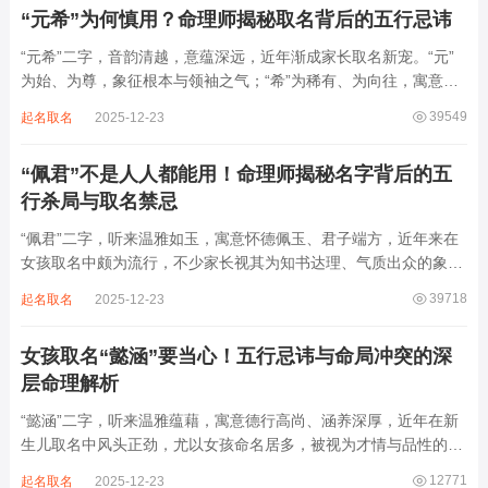
“元希”为何慎用？命理师揭秘取名背后的五行忌讳
“元希”二字，音韵清越，意蕴深远，近年渐成家长取名新宠。“元”
为始、为尊，象征根本与领袖之气；“希”为稀有、为向往，寓意卓
尔不群、心怀大志。组合而成，“元希”似有天纵之才、贵不可言之
39549
起名取名
2025-12-23
象。然姓名非止文雅，实为命理气场之枢纽。一字之选，关乎运途
起伏。“元”属木，“希”藏水火...
“佩君”不是人人都能用！命理师揭秘名字背后的五
行杀局与取名禁忌
“佩君”二字，听来温雅如玉，寓意怀德佩玉、君子端方，近年来在
女孩取名中颇为流行，不少家长视其为知书达理、气质出众的象
征。然姓名之学，根在八字，名若逆势而行，再文雅也成负累。细
39718
起名取名
2025-12-23
察“佩君”之象，实藏金气过旺、木土受制之局，若不顾命主五行强
弱，盲目套用，反易招致体弱多病、意志...
女孩取名“懿涵”要当心！五行忌讳与命局冲突的深
层命理解析
“懿涵”二字，听来温雅蕴藉，寓意德行高尚、涵养深厚，近年在新
生儿取名中风头正劲，尤以女孩命名居多，被视为才情与品性的完
美结合。然姓名之学，根在命局，名若逆势而行，纵然字字珠玑，
12771
起名取名
2025-12-23