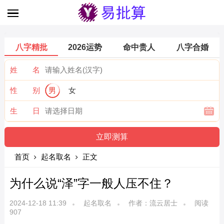
八字精批
2026运势
命中贵人
八字合婚
姓 名
性 别
男
女
生 日
首页
起名取名
正文
为什么说“泽”字一般人压不住？
2024-12-18 11:39
起名取名
作者：流云居士
阅读
907