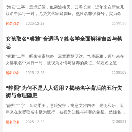
“海云”二字，意境辽阔，似碧波接天、云卷长空，近年来在新生儿
取名中风行一时，尤受文艺家庭青睐。然姓名非仅符号，实为命局
之延伸。若不顾八字寒暖燥湿，妄用“海云”，反成拖累。此名水势
39523
起名取名
2025-12-23
滔天，木浮无根，阴气过重，易致意志不坚、事业漂泊、健康受
损。男子用之多情志难定，女子用之则婚...
女孩取名“睿雅”合适吗？姓名学全面解读吉凶与禁
忌
“睿雅”二字，听来清贵脱俗，寓意聪慧明达、气质高雅，近年来在
女婴取名中风行一时，被视为才情与修养的象征。然姓名之道，贵
在因命施名，名若与八字相悖，纵然字字珠玑，也如履冰负薪，徒
39508
起名取名
2025-12-23
增心力。细察“睿雅”之局，实藏金水成势、火土受制之患，若不顾
命主根基，贸然启用，反易招来体弱多...
“静熙”为何不是人人适用？揭秘名字背后的五行失
衡与命理隐患
“静熙”二字，音韵柔美，意境安宁，寓意文雅内敛、光明和乐，近
年来在女婴取名中极为流行，被视为知性与祥和的象征。然姓名命
理讲究因人而异，名若不合命局，再温婉也成负担。细究“静熙”之
39521
起名取名
2025-12-23
象，实藏金水偏寒、火气受制之弊，若不顾八字强弱，盲目套用，
反易引发体弱多病、意志不坚、事业难...