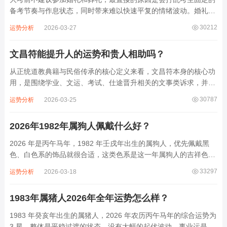
备考节奏与作息状态，同时带来难以快速平复的情绪波动。婚礼和
葬礼都有固定的流程要走，哪怕是同城的场合，往返路程加上现场
30212
运势分析
2026-03-27
停留，最少也要占用大半天的时间。这段时间里，考生根本没法按
计划刷题、背书、复盘知识点，原本连贯的...
文昌符能提升人的运势和贵人相助吗？
从正统道教典籍与民俗传承的核心定义来看，文昌符本身的核心功
用，是围绕学业、文运、考试、仕途晋升相关的文事类诉求，并非
泛化的整体运势提升，也不直接对应贵人相助的诉求。正统的文昌
30787
运势分析
2026-03-25
符，必须按照《文昌帝君阴骘文》《道门定制》记载的科仪流程绘
制，需由受箓的道士在文昌帝君圣诞（农历...
2026年1982年属狗人佩戴什么好？
2026 年是丙午马年，1982 年壬戌年出生的属狗人，优先佩戴黑
色、白色系的饰品就很合适，这类色系是这一年属狗人的吉祥色，
贴合生肖运势的搭配需求。银饰是很适配的选择，不管是银镯子、
33297
运势分析
2026-03-18
银吊坠还是银手串，日常佩戴不挑场景，还能契合白色的吉祥色要
求。纯银的材质质感温润，戴在身...
1983年属猪人2026年全年运势怎么样？
1983 年癸亥年出生的属猪人，2026 年农历丙午马年的综合运势为
3 星，整体是平稳过渡的状态，没有大幅的起伏波动，事业运是全