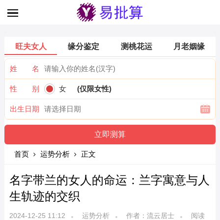
旺夫女人
缘分鉴定
测桃花运
月老姻缘
姓 名
性 别
女
(仅限女性)
出生日期
首页
运势分析
正文
名字带兰的女人的命运：兰字寓意与人
生轨迹的交织
2024-12-25 11:12
运势分析
作者：流云居士
阅读