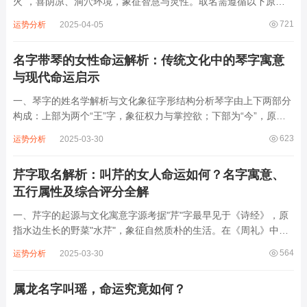
火”，喜阴凉、洞穴环境，象征智慧与灵性。取名需遵循以下原
则： 1. 五行调和：宜补木、土（木生火，火生土），忌水、金字
721
运势分析
2025-04-05
根。 2. 生肖三合三会：...
名字带琴的女性命运解析：传统文化中的琴字寓意
与现代命运启示
一、琴字的姓名学解析与文化象征字形结构分析琴字由上下两部分
构成：上部为两个“王”字，象征权力与掌控欲；下部为“今”，原字
缺少“令”的一点，暗含“不得令”的遗憾。这种结构在姓名学中解读
623
运势分析
2025-03-30
为“内心渴望主导却难以承载压力”，容易引发婚姻矛盾与自我冲
突。五行属性与健康关联琴字五行...
芹字取名解析：叫芹的女人命运如何？名字寓意、
五行属性及综合评分全解
一、芹字的起源与文化寓意字源考据‌"芹"字最早见于《诗经》，原
指水边生长的野菜"水芹"，象征自然质朴的生活。在《周礼》中，
芹菜被列为祭祀贡品，赋予其纯洁、谦逊的寓意。字形演变‌：篆书
564
运势分析
2025-03-30
中的"芹"由"艹&...
属龙名字叫瑶，命运究竟如何？