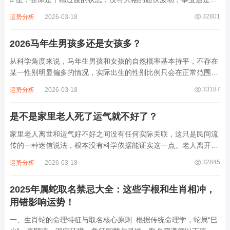
年运势里的亮点，能达到 5 星，健康运也有 4 星的表现，财运稍弱
32801
运势分析
2026-03-18
只有 2 星，感情运则为 3 星。2026 年的公历平年有 365 天，农...
2026马年生男孩多还是女孩多？
从科学角度来说，马年生男孩和女孩的自然概率基本持平，不存在
某一性别明显偏多的情况，实际出生的性别比例只会在正常范围内
小幅波动，不会因马年这个生肖年份产生本质变化。国家统计局公
33187
运势分析
2026-03-18
布的全国人口性别比数据显示，总人口中男性占比 51.24%，女性
占比 48.76%，性别比为 1...
是不是家里老人死了运气就不好了？
家里老人离世和运气好不好之间没有任何实际关联，这只是民间流
传的一种迷信说法，根本没有科学依据能证实这一点。老人离开是
生老病死的自然规律，是每个人生命都会走到的阶段，这件事本身
32845
运势分析
2026-03-18
不会对家人的运势产生任何影响。人们会有这样的想法，大多是因
为亲人离世后，心里会陷入悲伤，做事时容...
2025年属蛇取名禁忌大全：这些字根和生肖相冲，
用错影响运势！
一、生肖蛇的命理特征与取名核心原则 根据传统命理学，蛇属“巳