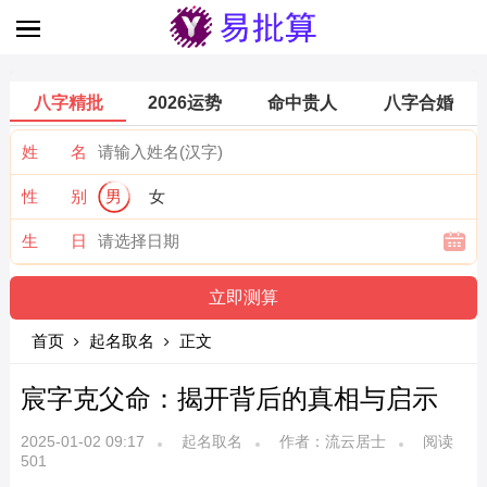
八字精批
2026运势
命中贵人
八字合婚
姓 名
性 别
男
女
生 日
首页
起名取名
正文
宸字克父命：揭开背后的真相与启示
2025-01-02 09:17
起名取名
作者：流云居士
阅读
501