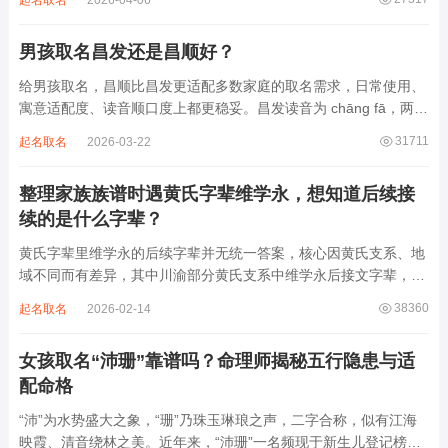
起名取名
2026-04-06
急促的鼓点，这类音频本身具备静心的基础特质。睡前思绪繁杂、
心里焦躁时，轻柔播放大悲咒，能减少大脑胡...
男孩取名昌发还是昌顺好？
给男孩取名，昌顺比昌发更适配多数家庭的取名需求，日常使用、
寓意适配度、读音顺口度上都更稳妥。昌发读音为 chāng fā，两个
字均为阴平声调，连读时没有声调起伏，日常呼喊不够清亮，远距
31711
起名取名
2026-03-22
离叫名字时辨识度不高。昌字本义为兴盛、繁茂，发字核心指向发
财、发迹，两个字组合的核心寓...
整理家族族谱时遇黄氏字辈维学永，想知道后续接
续的是什么字辈？
黄氏字辈里维学永的后续字辈并无统一答案，核心因黄氏支系、地
域不同而有差异，其中川渝部分黄氏支系中维学永后接文字辈，完
整顺承为维、学、永、文、明、盛。这个字辈序列是川渝地区黄氏
38360
起名取名
2026-02-14
某支系的续修字辈，在安岳、岳池一带的黄氏族谱里能明确查到，
后续还跟着纲、常、任、本、初，再往后是...
女孩取名“沛珊”靠谱吗？命理师揭秘五行隐患与适
配命格
“沛”为水势盛大之象，“珊”乃珠玉琳琅之声，二字合称，似有江海
映霞、清音绕林之美。近年来，“沛珊”一名频现于新生儿登记榜