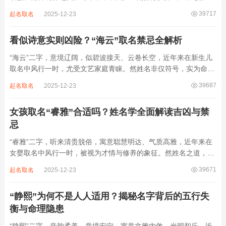
上，尤以女婴为多，取其灵动温润、才情出众之意。然姓名非止文
39717
起名取名
2025-12-23
雅符号，实为命理五行流转之枢纽。一字之选，关乎气场平衡。沛
属水，珊属金，金生水则势愈旺。若命...
看似诗意实则凶险？“海云”取名禁忌全解析
“海云”二字，意境辽阔，似碧波接天、云卷长空，近年来在新生儿
取名中风行一时，尤受文艺家庭青睐。然姓名非仅符号，实为命局
之延伸。若不顾八字寒暖燥湿，妄用“海云”，反成拖累。此名水势
39687
起名取名
2025-12-23
滔天，木浮无根，阴气过重，易致意志不坚、事业漂泊、健康受
损。男子用之多情志难定，女子用之则婚...
女孩取名“睿雅”合适吗？姓名学全面解读吉凶与禁
忌
“睿雅”二字，听来清贵脱俗，寓意聪慧明达、气质高雅，近年来在
女婴取名中风行一时，被视为才情与修养的象征。然姓名之道，贵
在因命施名，名若与八字相悖，纵然字字珠玑，也如履冰负薪，徒
39671
起名取名
2025-12-23
增心力。细察“睿雅”之局，实藏金水成势、火土受制之患，若不顾
命主根基，贸然启用，反易招来体弱多...
“静熙”为何不是人人适用？揭秘名字背后的五行失
衡与命理隐患