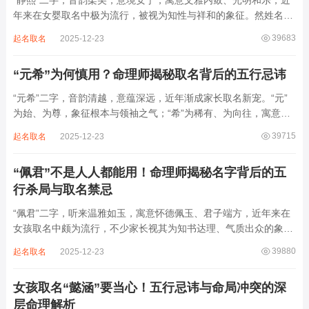
“静熙”二字，音韵柔美，意境安宁，寓意文雅内敛、光明和乐，近
年来在女婴取名中极为流行，被视为知性与祥和的象征。然姓名命
理讲究因人而异，名若不合命局，再温婉也成负担。细究“静熙”之
39683
起名取名
2025-12-23
象，实藏金水偏寒、火气受制之弊，若不顾八字强弱，盲目套用，
反易引发体弱多病、意志不坚、事业难...
“元希”为何慎用？命理师揭秘取名背后的五行忌讳
“元希”二字，音韵清越，意蕴深远，近年渐成家长取名新宠。“元”
为始、为尊，象征根本与领袖之气；“希”为稀有、为向往，寓意卓
尔不群、心怀大志。组合而成，“元希”似有天纵之才、贵不可言之
39715
起名取名
2025-12-23
象。然姓名非止文雅，实为命理气场之枢纽。一字之选，关乎运途
起伏。“元”属木，“希”藏水火...
“佩君”不是人人都能用！命理师揭秘名字背后的五
行杀局与取名禁忌
“佩君”二字，听来温雅如玉，寓意怀德佩玉、君子端方，近年来在
女孩取名中颇为流行，不少家长视其为知书达理、气质出众的象
征。然姓名之学，根在八字，名若逆势而行，再文雅也成负累。细
39880
起名取名
2025-12-23
察“佩君”之象，实藏金气过旺、木土受制之局，若不顾命主五行强
弱，盲目套用，反易招致体弱多病、意志...
女孩取名“懿涵”要当心！五行忌讳与命局冲突的深
层命理解析