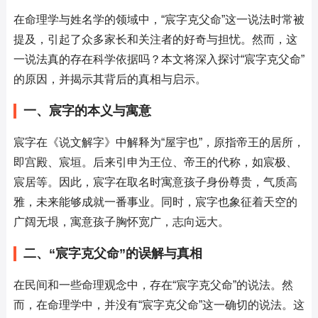
在命理学与姓名学的领域中，“宸字克父命”这一说法时常被
提及，引起了众多家长和关注者的好奇与担忧。然而，这
一说法真的存在科学依据吗？本文将深入探讨“宸字克父命”
的原因，并揭示其背后的真相与启示。
一、宸字的本义与寓意
宸字在《说文解字》中解释为“屋宇也”，原指帝王的居所，
即宫殿、宸垣。后来引申为王位、帝王的代称，如宸极、
宸居等。因此，宸字在取名时寓意孩子身份尊贵，气质高
雅，未来能够成就一番事业。同时，宸字也象征着天空的
广阔无垠，寓意孩子胸怀宽广，志向远大。
二、“宸字克父命”的误解与真相
在民间和一些命理观念中，存在“宸字克父命”的说法。然
而，在命理学中，并没有“宸字克父命”这一确切的说法。这