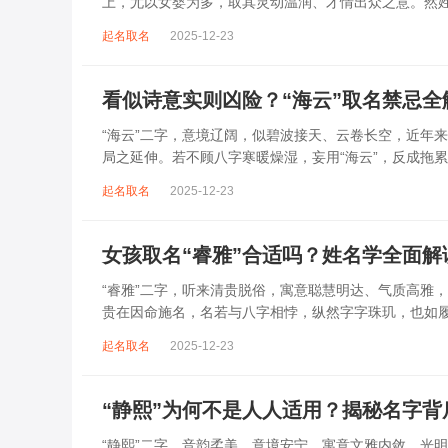
上，尤以女婴为多，取其灵动温润、才情出众之意。然
沛属水，珊属金，金生水则势愈旺。若命...
起名取名
2025-12-23
看似诗意实则凶险？“海云”取名禁忌全
“海云”二字，意境辽阔，似碧波接天、云卷长空，近年
局之延伸。若不顾八字寒暖燥湿，妄用“海云”，反成拖
受损。男子用之多情志难定，女子用之则婚...
起名取名
2025-12-23
女孩取名“睿雅”合适吗？姓名学全面解
“睿雅”二字，听来清贵脱俗，寓意聪慧明达、气质高雅
贵在因命施名，名若与八字相悖，纵然字字珠玑，也如履
不顾命主根基，贸然启用，反易招来体弱多...
起名取名
2025-12-23
“静熙”为何不是人人适用？揭秘名字
“静熙”二字，音韵柔美，意境安宁，寓意文雅内敛、光