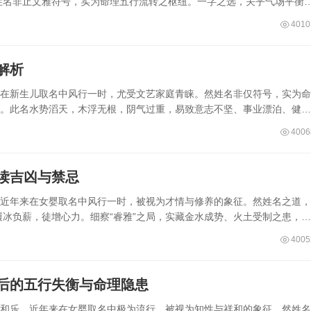
姓名非止文雅符号，实为命理五行流转之枢纽。一字之选，关乎气场平衡
4010
解析
来在新生儿取名中风行一时，尤受文艺家庭青睐。然姓名非仅符号，实为命
累。此名水势滔天，木浮无根，阴气过重，易致意志不坚、事业漂泊、健康
4006
读吉凶与禁忌
，近年来在女婴取名中风行一时，被视为才情与修养的象征。然姓名之道，
冰负薪，徒增心力。细察“睿雅”之局，实藏金水成势、火土受制之患，若
4005
背后的五行失衡与命理隐患
明和乐，近年来在女婴取名中极为流行，被视为知性与祥和的象征。然姓名