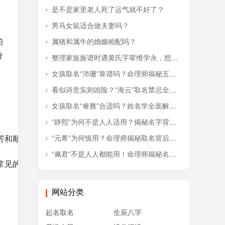
是不是家里老人死了运气就不好了？
男马女鼠适合做夫妻吗？
的
属猪和属牛的婚姻相配吗？
分
整理家族族谱时遇黄氏字辈维学永，想知道后续接续的是什么字辈？
女孩取名“沛珊”靠谱吗？命理师揭秘五行隐患与适配命格
看似诗意实则凶险？“海云”取名禁忌全解析
女孩取名“睿雅”合适吗？姓名学全面解读吉凶与禁忌
“静熙”为何不是人人适用？揭秘名字背后的五行失衡与命理隐患
“元希”为何慎用？命理师揭秘取名背后的五行忌讳
芳和顺利。因此，莉字用作名字时，寓指女孩如茉莉花般美丽动
“佩君”不是人人都能用！命理师揭秘名字背后的五行杀局与取名禁忌
常见的优选字。
网站分类
起名取名
生辰八字