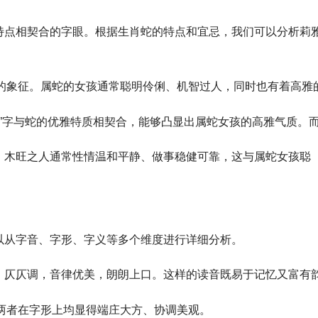
特点相契合的字眼。根据生肖蛇的特点和宜忌，我们可以分析莉
的象征。属蛇的女孩通常聪明伶俐、机智过人，同时也有着高雅
雅”字与蛇的优雅特质相契合，能够凸显出属蛇女孩的高雅气质。
，木旺之人通常性情温和平静、做事稳健可靠，这与属蛇女孩聪
以从字音、字形、字义等多个维度进行详细分析。
不同，仄仄调，音律优美，朗朗上口。这样的读音既易于记忆又富
两者在字形上均显得端庄大方、协调美观。