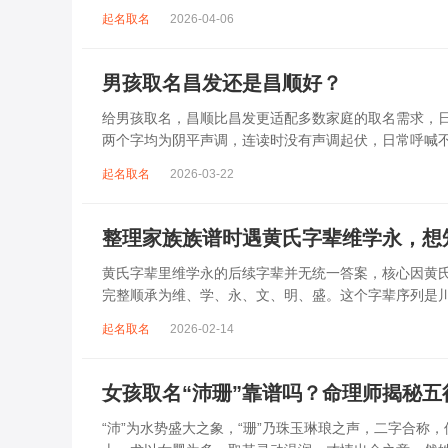
杂、心里焦躁时，轻柔播放大悲咒，能减少大脑胡...
起名取名
2026-04-06
男孩取名昌发还是昌顺好？
给男孩取名，昌顺比昌发更适配多数家庭的取名需求，日常
两个字均为阴平声调，连读时没有声调起伏，日常呼喊
指向发财、发迹，两个字组合的核心寓...
起名取名
2026-03-22
整理家族族谱时遇黄氏字辈维学永，想
黄氏字辈里维学永的后续字辈并无统一答案，核心因黄
完整顺承为维、学、永、文、明、盛。这个字辈序列是
到，后续还跟着纲、常、任、本、初，再往后是...
起名取名
2026-02-14
女孩取名“沛珊”靠谱吗？命理师揭秘
“沛”为水势盛大之象，“珊”乃珠玉琳琅之声，二字合称