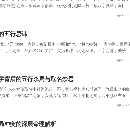
究“静熙”之象，实藏金水偏寒、火气受制之弊，若不顾八字强弱，盲目套
4006
的五行忌讳
宠。“元”为始、为尊，象征根本与领袖之气；“希”为稀有、为向往，寓意
贵不可言之象。然姓名非止文雅，实为命理气场之枢纽。一字之选，关乎运
4009
名字背后的五行杀局与取名禁忌
，近年来在女孩取名中颇为流行，不少家长视其为知书达理、气质出众的象
负累。细察“佩君”之象，实藏金气过旺、木土受制之局，若不顾命主五行
4026
命局冲突的深层命理解析