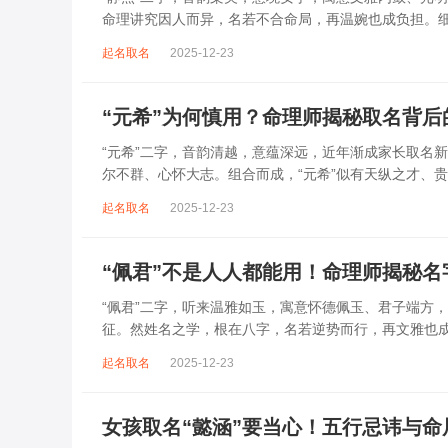
命理讲究因人而异，名若不合命局，再温婉也成负担。细
用，反易引发体弱多病、意志不坚、事业难...
起名取名
2025-12-23
“元希”为何慎用？命理师揭秘取名背后
“元希”二字，音韵清越，意蕴深远，近年渐成家长取名新
尔不群、心怀大志。组合而成，“元希”似有天纵之才、
途起伏。“元”属木，“希”藏水火...
起名取名
2025-12-23
“佩君”不是人人都能用！命理师揭秘
“佩君”二字，听来温雅如玉，寓意怀德佩玉、君子端方
征。然姓名之学，根在八字，名若逆势而行，再文雅也成
强弱，盲目套用，反易招致体弱多病、意志...
起名取名
2025-12-23
女孩取名“懿涵”要当心！五行忌讳与