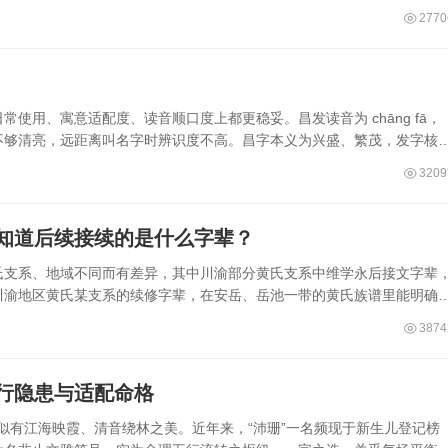
2770
使用、寓意适配度、读音顺口度上都更稳妥。昌发读音为 chāng fā，
不够清亮，远距离叫名字时辨识度不高。昌字本义为兴盛、繁茂，发字核
3209
知道后续接续的是什么字辈？
氏支系、地域不同而有差异，其中川渝部分黄氏支系中维学永后接文字辈
川渝地区黄氏某支系的续修字辈，在安岳、岳池一带的黄氏族谱里能明确
3874
五行隐患与适配命格
，似有江海映霞、清音绕林之美。近年来，“沛珊”一名频现于新生儿登记榜