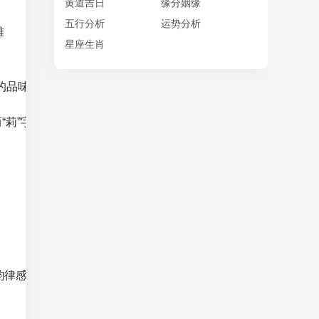
黄道吉日
缘分姻缘
五行分析
运势分析
雅
星座生肖
的品味和独特的魅力。
而“莉”字则赋予了名字更多的女性化和美丽寓意，与女孩的形象更
有韵律感，非常适合作为女孩的名字。