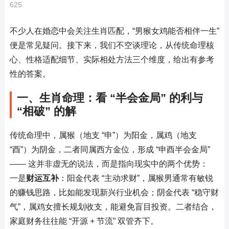
625
不少人在婚恋中会关注生肖匹配，“男猴女鸡能否相伴一生” 
便是常见疑问。接下来，我们不空谈理论，从传统命理核
心、性格适配细节、实际相处方法三个维度，给出有参考
性的答案。
一、生肖命理：看 “半会金局” 的利与 
“相破” 的解
传统命理中，属猴（地支 “申”）为阳金，属鸡（地支 
“酉”）为阴金，二者同属西方金位，形成 “申酉半会金局”
—— 这并非虚无的说法，而是指向现实中的两个优势：
一是
财运互补
：阳金代表 “主动求财”，属猴男通常有敏锐
的赚钱思路，比如能发现新兴行业机会；阴金代表 “稳守财
气”，属鸡女擅长规划收支，能避免盲目投资。二者结合，
家庭财务往往能 “开源 + 节流” 双管齐下。