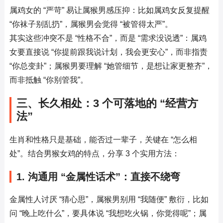
属鸡女的 “严苛” 易让属猴男感压抑：比如属鸡女反复提醒 
“你袜子别乱扔”，属猴男会觉得 “被管得太严”。
其实这些冲突不是 “性格不合”，而是 “需求没说透”：属鸡
女要直接说 “你提前跟我说计划，我会更安心”，而非指责 
“你总变卦”；属猴男要理解 “她管细节，是想让家更整齐”，
而非抵触 “你别管我”。
三、长久相处：3 个可落地的 “经营方
法”
生肖和性格只是基础，能否过一辈子，关键在 “怎么相
处”。结合男猴女鸡的特点，分享 3 个实用方法：
1. 沟通用 “金属性话术”：直接不绕弯
金属性人讨厌 “猜心思”，属猴男别用 “我随便” 敷衍，比如
问 “晚上吃什么”，要具体说 “我想吃火锅，你觉得呢”；属