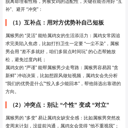
脱离命理看性格，男猴女鸡的适配性，关键在能否用好 “互
补”、避开 “冲突”：
（1）互补点：用对方优势补自己短板
属猴男的 “灵活” 能给属鸡女的生活添活力：属鸡女常因追
求完美陷入焦虑，比如打扫卫生一定要 “一尘不染”，属猴
男会用 “差不多就好，咱们多留点时间玩” 的心态帮她放
松，避免过度内耗；
属鸡女的 “严谨” 能帮属猴男少走弯路：属猴男容易因 “贪
新鲜” 冲动决策，比如想跟风做短视频，属鸡女会先分析 
“我们的优势是什么”“投入多少能回本”，帮他筛选出靠谱的
方向。
（2）冲突点：别让 “个性” 变成 “对立”
属猴男的 “多变” 易让属鸡女缺安全感：比如属猴男突然改
变周末计划，没提前沟通，属鸡女会觉得 “他不重视我”；