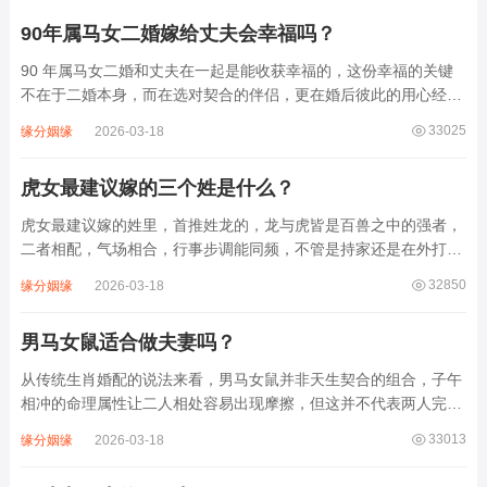
90年属马女二婚嫁给丈夫会幸福吗？
90 年属马女二婚和丈夫在一起是能收获幸福的，这份幸福的关键
不在于二婚本身，而在选对契合的伴侣，更在婚后彼此的用心经
营，从生肖命理和性格适配的角度来看，只要找对人、用对方式，
33025
缘分姻缘
2026-03-18
二婚的婚姻生活能过得安稳舒心。90 年属马女生肖为午马，传统
生肖婚配里，这类属马女二婚选属虎、属...
虎女最建议嫁的三个姓是什么？
虎女最建议嫁的姓里，首推姓龙的，龙与虎皆是百兽之中的强者，
二者相配，气场相合，行事步调能同频，不管是持家还是在外打
拼，都能彼此支撑，不会有一方被另一方的气场压制，是势均力敌
32850
缘分姻缘
2026-03-18
的契合。其次是姓马的，马的性子爽朗洒脱，行事利落，虎女性格
直爽果敢，做事有冲劲，姓马的伴侣能懂虎女...
男马女鼠适合做夫妻吗？
从传统生肖婚配的说法来看，男马女鼠并非天生契合的组合，子午
相冲的命理属性让二人相处容易出现摩擦，但这并不代表两人完全
不适合做夫妻，婚姻的走向最终还是看彼此的经营方式。属马的男
33013
缘分姻缘
2026-03-18
性性子开朗外向，像脱缰的骏马一样喜欢自由，做事行动力强却也
容易随性，花钱大手大脚，对生活的期待是...