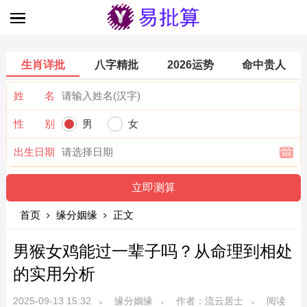
生肖详批
八字精批
2026运势
命中贵人
姓 名
性 别
男
女
出生日期
首页
缘分姻缘
正文
男猴女鸡能过一辈子吗？从命理到相处
的实用分析
2025-09-13 15:32
缘分姻缘
作者：流云居士
阅读