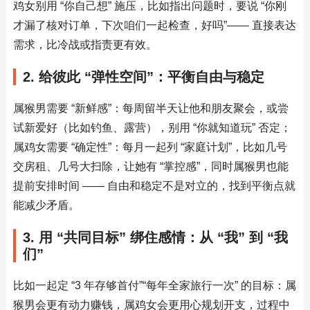
鸡女别用 “你自己想” 施压，比如指出问题时，要说 “你刚
才漏了核对订单，下次咱们一起检查，好吗”—— 直接表达
需求，比冷战或指责更有效。
2. 给彼此 “弹性空间”：平衡自由与稳定
属猴男需要 “新鲜感”：每周留半天让他和朋友聚会，或尝
试新爱好（比如钓鱼、露营），别用 “你就知道玩” 否定；
属鸡女需要 “确定性”：每月一起列 “家庭计划”，比如几号
交房租、几号大扫除，让她有 “掌控感”，同时属猴男也能
提前安排时间 —— 自由和稳定不是对立的，找到平衡点就
能减少矛盾。
3. 用 “共同目标” 绑住感情：从 “我” 到 “我
们”
比如一起定 “3 年存够首付”“每年全家旅行一次” 的目标：属
猴男会更有动力赚钱，属鸡女会更用心规划开支，过程中