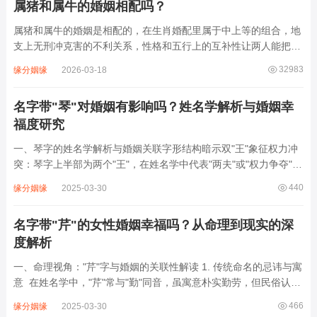
属猪和属牛的婚姻相配吗？
属猪和属牛的婚姻是相配的，在生肖婚配里属于中上等的组合，地
支上无刑冲克害的不利关系，性格和五行上的互补性让两人能把日
子过得安稳和睦。牛的五行属土，是湿土，代表着承载和滋养，猪
32983
缘分姻缘
2026-03-18
的五行属水，代表着智慧和福泽。五行里土克水，但这是种良性的
制约，就像河堤圈住河流，让水不会肆意泛...
名字带"琴"对婚姻有影响吗？姓名学解析与婚姻幸
福度研究
一、琴字的姓名学解析与婚姻关联字形结构暗示双"王"象征权力冲
突：琴字上半部为两个"王"，在姓名学中代表"两夫"或"权力争夺"。
传统观念认为，女性名字中若出现双"王"，易形...
440
缘分姻缘
2025-03-30
名字带"芹"的女性婚姻幸福吗？从命理到现实的深
度解析
一、命理视角："芹"字与婚姻的关联性解读 1. 传统命名的忌讳与寓
意 在姓名学中，"芹"常与"勤"同音，虽寓意朴实勤劳，但民俗认为
单字"芹"拆解为"...
466
缘分姻缘
2025-03-30