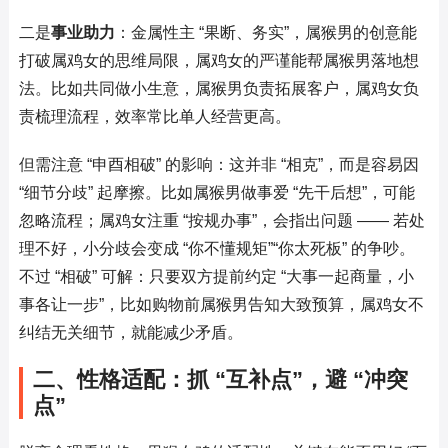
二是
事业助力
：金属性主 “果断、务实”，属猴男的创意能
打破属鸡女的思维局限，属鸡女的严谨能帮属猴男落地想
法。比如共同做小生意，属猴男负责拓展客户，属鸡女负
责梳理流程，效率常比单人经营更高。
但需注意 “申酉相破” 的影响：这并非 “相克”，而是容易因 
“细节分歧” 起摩擦。比如属猴男做事爱 “先干后想”，可能
忽略流程；属鸡女注重 “按规办事”，会指出问题 —— 若处
理不好，小分歧会变成 “你不懂规矩”“你太死板” 的争吵。
不过 “相破” 可解：只要双方提前约定 “大事一起商量，小
事各让一步”，比如购物前属猴男告知大致预算，属鸡女不
纠结无关细节，就能减少矛盾。
二、性格适配：抓 “互补点”，避 “冲突
点”