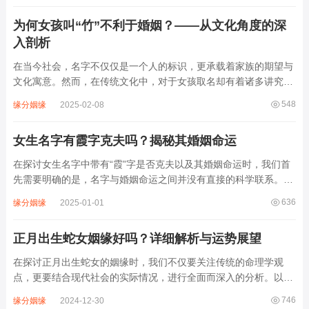
为何女孩叫“竹”不利于婚姻？——从文化角度的深
入剖析
在当今社会，名字不仅仅是一个人的标识，更承载着家族的期望与
文化寓意。然而，在传统文化中，对于女孩取名却有着诸多讲究与
忌讳。其中，“竹”字虽寓意高雅、坚韧，但在某些观念中，却被认
548
缘分姻缘
2025-02-08
为对女孩的婚姻不利。本文将从文化角度出发，深入探讨为何女孩
叫“竹”不利于婚姻。一、竹子的文化象...
女生名字有霞字克夫吗？揭秘其婚姻命运
在探讨女生名字中带有“霞”字是否克夫以及其婚姻命运时，我们首
先需要明确的是，名字与婚姻命运之间并没有直接的科学联系。然
而，在传统文化和民间信仰中，名字往往被赋予了特定的寓意和象
636
缘分姻缘
2025-01-01
征意义，这些寓意有时会影响人们对个人命运的解读。本文将从姓
名学、传统文化及现实案例等多个角度，...
正月出生蛇女姻缘好吗？详细解析与运势展望
在探讨正月出生蛇女的姻缘时，我们不仅要关注传统的命理学观
点，更要结合现代社会的实际情况，进行全面而深入的分析。以下
是对正月出生蛇女姻缘的详细解析与运势展望。一、正月出生蛇女
746
缘分姻缘
2024-12-30
的性格特点正月出生的属蛇女性，通常具备深思熟虑、内敛沉稳的