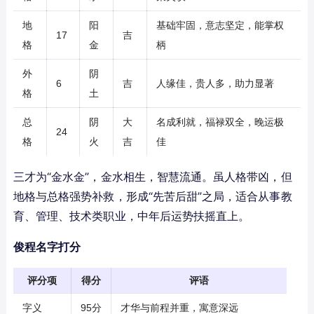
地
阳
基础牢固，意志坚定，能掌权
17
吉
格
金
柄
外
阴
6
吉
人缘佳，贵人多，助力显著
格
土
总
阴
大
名成利就，福禄双全，晚运极
24
格
火
吉
佳
三才为“金水金”，金水相生，智慧流通。虽人格带凶，但
地格与总格强势补救，形成“先苦后甜”之局，适合从事教
育、管理、技术类职业，中年后运势扶摇直上。
俊程名字打分
评分项
得分
评语
字义
95分
才华与前程并重，寓意深远