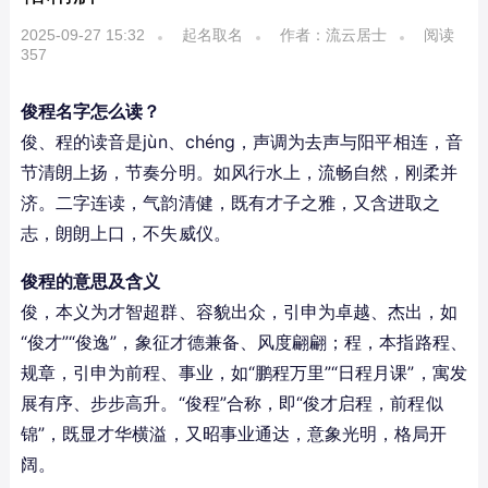
2025-09-27 15:32
起名取名
作者：流云居士
阅读
357
俊程名字怎么读？
俊、程的读音是jùn、chéng，声调为去声与阳平相连，音
节清朗上扬，节奏分明。如风行水上，流畅自然，刚柔并
济。二字连读，气韵清健，既有才子之雅，又含进取之
志，朗朗上口，不失威仪。
俊程的意思及含义
俊，本义为才智超群、容貌出众，引申为卓越、杰出，如
“俊才”“俊逸”，象征才德兼备、风度翩翩；程，本指路程、
规章，引申为前程、事业，如“鹏程万里”“日程月课”，寓发
展有序、步步高升。“俊程”合称，即“俊才启程，前程似
锦”，既显才华横溢，又昭事业通达，意象光明，格局开
阔。