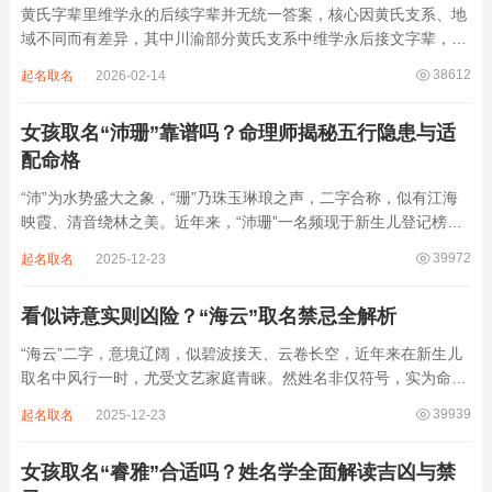
黄氏字辈里维学永的后续字辈并无统一答案，核心因黄氏支系、地
域不同而有差异，其中川渝部分黄氏支系中维学永后接文字辈，完
整顺承为维、学、永、文、明、盛。这个字辈序列是川渝地区黄氏
38612
起名取名
2026-02-14
某支系的续修字辈，在安岳、岳池一带的黄氏族谱里能明确查到，
后续还跟着纲、常、任、本、初，再往后是...
女孩取名“沛珊”靠谱吗？命理师揭秘五行隐患与适
配命格
“沛”为水势盛大之象，“珊”乃珠玉琳琅之声，二字合称，似有江海
映霞、清音绕林之美。近年来，“沛珊”一名频现于新生儿登记榜
上，尤以女婴为多，取其灵动温润、才情出众之意。然姓名非止文
39972
起名取名
2025-12-23
雅符号，实为命理五行流转之枢纽。一字之选，关乎气场平衡。沛
属水，珊属金，金生水则势愈旺。若命...
看似诗意实则凶险？“海云”取名禁忌全解析
“海云”二字，意境辽阔，似碧波接天、云卷长空，近年来在新生儿
取名中风行一时，尤受文艺家庭青睐。然姓名非仅符号，实为命局
之延伸。若不顾八字寒暖燥湿，妄用“海云”，反成拖累。此名水势
39939
起名取名
2025-12-23
滔天，木浮无根，阴气过重，易致意志不坚、事业漂泊、健康受
损。男子用之多情志难定，女子用之则婚...
女孩取名“睿雅”合适吗？姓名学全面解读吉凶与禁