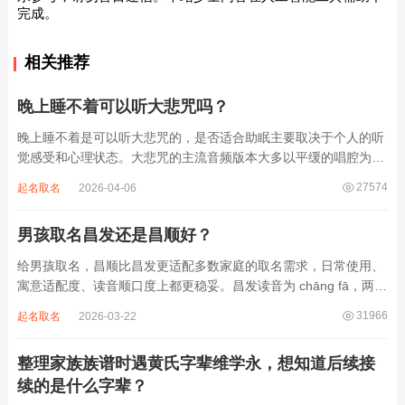
完成。
相关推荐
晚上睡不着可以听大悲咒吗？
晚上睡不着是可以听大悲咒的，是否适合助眠主要取决于个人的听
觉感受和心理状态。大悲咒的主流音频版本大多以平缓的唱腔为
主，旋律节奏偏慢，没有大幅度的起伏变化，也没有尖锐的音效和
27574
起名取名
2026-04-06
急促的鼓点，这类音频本身具备静心的基础特质。睡前思绪繁杂、
心里焦躁时，轻柔播放大悲咒，能减少大脑胡...
男孩取名昌发还是昌顺好？
给男孩取名，昌顺比昌发更适配多数家庭的取名需求，日常使用、
寓意适配度、读音顺口度上都更稳妥。昌发读音为 chāng fā，两个
字均为阴平声调，连读时没有声调起伏，日常呼喊不够清亮，远距
31966
起名取名
2026-03-22
离叫名字时辨识度不高。昌字本义为兴盛、繁茂，发字核心指向发
财、发迹，两个字组合的核心寓...
整理家族族谱时遇黄氏字辈维学永，想知道后续接
续的是什么字辈？