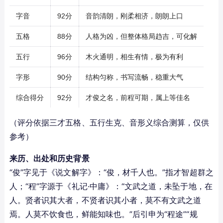
字音
92分
音韵清朗，刚柔相济，朗朗上口
五格
88分
人格为凶，但整体格局趋吉，可化解
五行
96分
木火通明，相生有情，极为有利
字形
90分
结构匀称，书写流畅，稳重大气
综合得分
92分
才俊之名，前程可期，属上等佳名
（评分依据三才五格、五行生克、音形义综合测算，仅供
参考）
来历、出处和历史背景
“俊”字见于《说文解字》：“俊，材千人也。”指才智超群之
人；“程”字源于《礼记·中庸》：“文武之道，未坠于地，在
人。贤者识其大者，不贤者识其小者，莫不有文武之道
焉。人莫不饮食也，鲜能知味也。”后引申为“程途”“规