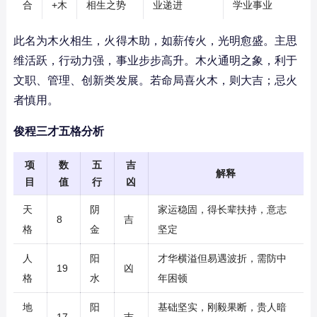
合
+木
相生之势
业递进
学业事业
此名为木火相生，火得木助，如薪传火，光明愈盛。主思
维活跃，行动力强，事业步步高升。木火通明之象，利于
文职、管理、创新类发展。若命局喜火木，则大吉；忌火
者慎用。
俊程三才五格分析
项
数
五
吉
解释
目
值
行
凶
天
阴
家运稳固，得长辈扶持，意志
8
吉
格
金
坚定
人
阳
才华横溢但易遇波折，需防中
19
凶
格
水
年困顿
地
阳
基础坚实，刚毅果断，贵人暗