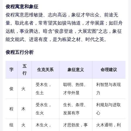
俊程寓意和象征
俊程寓意思维敏捷、志向高远，象征才华出众、前途无
量。取此名者，常寄望其如骏马驰道，才华展露；如巨舟
远航，事业腾达。暗含“俊彦登途，大展宏图”之志，象征
能文能武、进退有度，是为栋梁之材、时代之英。
俊程五行分析
五
字
生克关系
象征意义
命理建议
行
受木生，
聪明、热情、
利智慧与表现
俊
火
生土
才华外显
力
受水生，
生长、条理、
利规划与进取
程
木
生火
发展有序
心
组
火
木生火，
才思勃发，事
火木通明，利