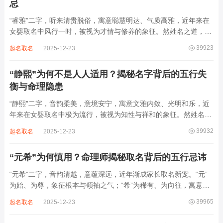
忌
“睿雅”二字，听来清贵脱俗，寓意聪慧明达、气质高雅，近年来在
女婴取名中风行一时，被视为才情与修养的象征。然姓名之道，贵
在因命施名，名若与八字相悖，纵然字字珠玑，也如履冰负薪，徒
39923
起名取名
2025-12-23
增心力。细察“睿雅”之局，实藏金水成势、火土受制之患，若不顾
命主根基，贸然启用，反易招来体弱多...
“静熙”为何不是人人适用？揭秘名字背后的五行失
衡与命理隐患
“静熙”二字，音韵柔美，意境安宁，寓意文雅内敛、光明和乐，近
年来在女婴取名中极为流行，被视为知性与祥和的象征。然姓名命
理讲究因人而异，名若不合命局，再温婉也成负担。细究“静熙”之
39932
起名取名
2025-12-23
象，实藏金水偏寒、火气受制之弊，若不顾八字强弱，盲目套用，
反易引发体弱多病、意志不坚、事业难...
“元希”为何慎用？命理师揭秘取名背后的五行忌讳
“元希”二字，音韵清越，意蕴深远，近年渐成家长取名新宠。“元”
为始、为尊，象征根本与领袖之气；“希”为稀有、为向往，寓意卓
尔不群、心怀大志。组合而成，“元希”似有天纵之才、贵不可言之
39965
起名取名
2025-12-23
象。然姓名非止文雅，实为命理气场之枢纽。一字之选，关乎运途
起伏。“元”属木，“希”藏水火...