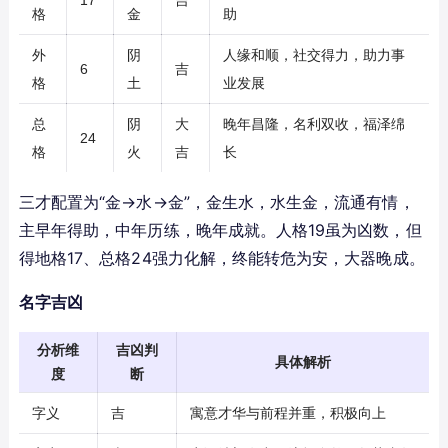
17
吉
格
金
助
外
阴
人缘和顺，社交得力，助力事
6
吉
格
土
业发展
总
阴
大
晚年昌隆，名利双收，福泽绵
24
格
火
吉
长
三才配置为“金→水→金”，金生水，水生金，流通有情，
主早年得助，中年历练，晚年成就。人格19虽为凶数，但
得地格17、总格24强力化解，终能转危为安，大器晚成。
名字吉凶
分析维
吉凶判
具体解析
度
断
字义
吉
寓意才华与前程并重，积极向上