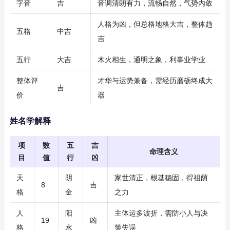
字音
吉
音调清朗有力，流畅自然，气势内敛
人格为凶，但总格地格大吉，整体趋
五格
中吉
吉
五行
大吉
木火相生，通明之象，利事业学业
整体评
才华与运势兼备，需经历磨砺终成大
吉
价
器
姓名学解释
项
数
五
吉
命理含义
目
值
行
凶
天
阴
家世清正，根基稳固，得祖荫
8
吉
格
金
之力
人
阳
主体运多波折，需防小人与决
19
凶
格
水
策失误