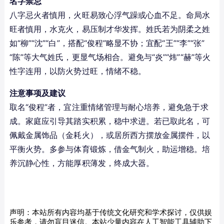
名字禁忌
八字忌火者慎用，火旺易致心浮气躁或心血不足。命局水
旺者慎用，水克火，易压制才华发挥。姓氏若为阴柔之姓
如“柳”“沈”“白”，搭配“俊程”略显不协；宜配“王”“李”“张”
“陈”等大气姓氏，更显气场相合。避免与“炎”“炜”“赫”等火
性字连用，以防火势过旺，情绪不稳。
注意事项及建议
取名“俊程”者，宜注重情绪管理与耐心培养，避免急于求
成。家庭应引导其踏实积累，稳中求进。若已取此名，可
佩戴金属饰品（金耗火），或居所西方摆放金属摆件，以
平衡火势。多参与体育锻炼，借金气制火，助运增稳。培
养沉静心性，方能厚积薄发，终成大器。
声明：本站所有内容均基于传统文化研究和学术探讨，仅供娱
乐参考，请勿盲目迷信。本站少量内容在人工智能工具辅助下